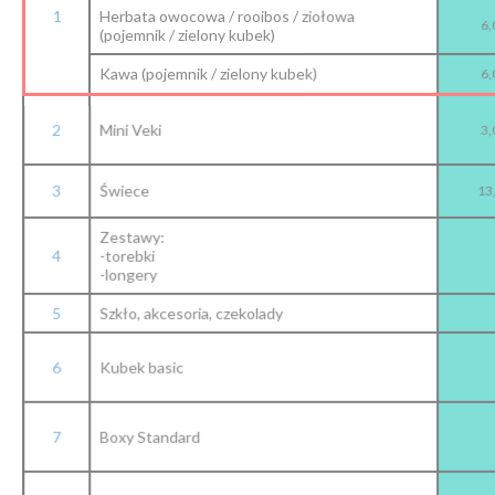
1
Herbata owocowa / rooibos / ziołowa
6,
(pojemnik / zielony kubek)
Kawa (pojemnik / zielony kubek)
6,
2
Mini Veki
3,
3
Świece
13,
Zestawy:
4
-torebki
-longery
5
Szkło, akcesoria, czekolady
6
Kubek basic
7
Boxy Standard