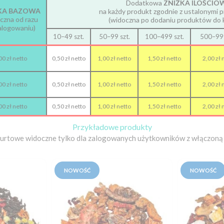
Dodatkowa
ZNIŻKA ILOŚCIO
KA BAZOWA
na każdy produkt zgodnie z ustalonymi p
czna od razu
(widoczna po dodaniu produktów do 
alogowaniu)
10–49 szt.
50–99 szt.
100–499 szt.
500–999
00 zł netto
0,50 zł netto
1,00 zł netto
1,50 zł netto
2,00 zł 
00 zł netto
0,50 zł netto
1,00 zł netto
1,50 zł netto
2,00 zł 
00 zł netto
0,50 zł netto
1,00 zł netto
1,50 zł netto
2,00 zł 
Przykładowe produkty
hurtowe widoczne tylko dla zalogowanych użytkowników z włączoną 
NOWOŚĆ
NOWOŚĆ