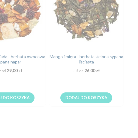
ada - herbata owocowa
Mango i mięta - herbata zielona sypana
Man
ypana napar
liściasta
29,00 zł
26,00 zł
ż od
Już od
J DO KOSZYKA
DODAJ DO KOSZYKA