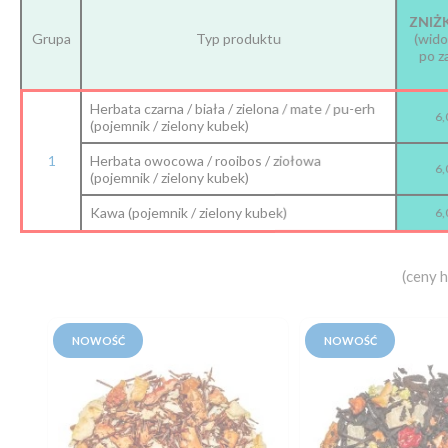
ZNIŻ
Grupa
Typ produktu
(wido
po z
Herbata czarna / biała / zielona / mate / pu-erh
6,
(pojemnik / zielony kubek)
1
Herbata owocowa / rooibos / ziołowa
6,
(pojemnik / zielony kubek)
Kawa (pojemnik / zielony kubek)
6,
(ceny 
NOWOŚĆ
NOWOŚĆ