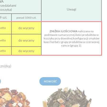
WA
rzedziałami
Uwagi
koszyka)
 szt.
ponad 1000 szt.
do wyceny
netto
ZNIŻKA ILOŚCIOWA
naliczana na
podstawie sumarycznej ilości produktów w
koszyku przy dowolnej konfiguracji smaków
do wyceny
netto
kaw i herbat z grupy produktów w czerwonej
ramce (grupa 1).
do wyceny
netto
zniżką)
NOWOŚĆ
N