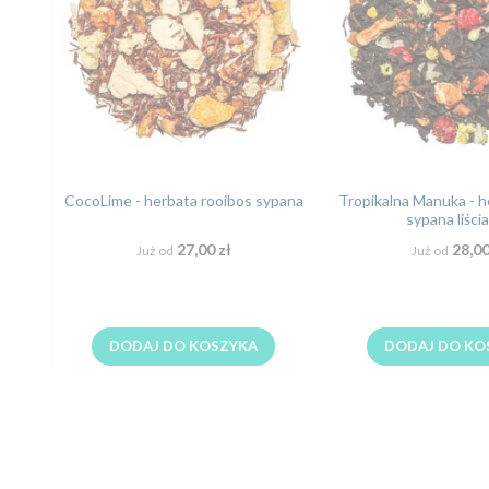
CocoLime - herbata rooibos sypana
Tropikalna Manuka - h
sypana liści
27,00 zł
28,00
Już od
Już od
DODAJ DO KOSZYKA
DODAJ DO KO