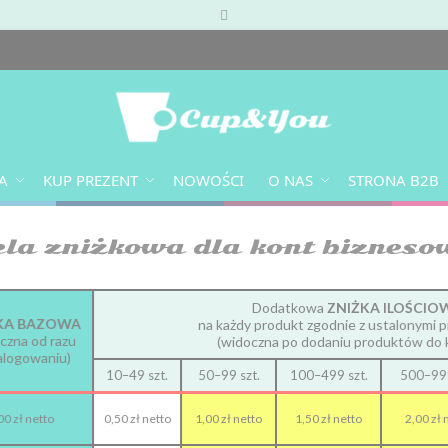
A
KUP PREZENT
NOWOŚCI
O NAS
STRONA B2B
la zniżkowa dla kont biznes
Dodatkowa
ZNIŻKA ILOŚCIO
KA BAZOWA
na każdy produkt zgodnie z ustalonymi p
czna od razu
(widoczna po dodaniu produktów do 
alogowaniu)
10–49 szt.
50–99 szt.
100–499 szt.
500–999
00 zł netto
0,50 zł netto
1,00 zł netto
1,50 zł netto
2,00 zł 