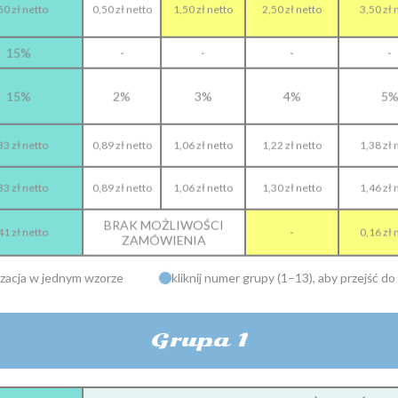
50 zł netto
0,50 zł netto
1,50 zł netto
2,50 zł netto
3,50 zł 
15%
-
-
-
-
15%
2%
3%
4%
5
33 zł netto
0,89 zł netto
1,06 zł netto
1,22 zł netto
1,38 zł 
33 zł netto
0,89 zł netto
1,06 zł netto
1,30 zł netto
1,46 zł 
BRAK MOŻLIWOŚCI
-
41 zł netto
0,16 zł 
ZAMÓWIENIA
izacja w jednym wzorze
kliknij numer grupy (1–13), aby przejść d
Grupa 1