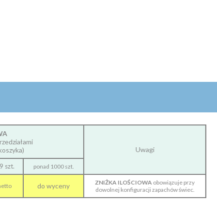
WA
rzedziałami
Uwagi
koszyka)
 szt.
ponad 1000 szt.
ZNIŻKA ILOŚCIOWA
obowiązuje przy
do wyceny
netto
dowolnej konfiguracji zapachów świec.