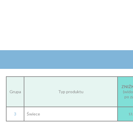
ZNIŻ
Grupa
Typ produktu
(wido
po z
3
Świece
13,