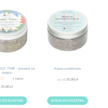
GIC TIME – prezent na
Kawa urodzinowa
Herb
święta
:
1
Opinia
25,00 zł
Już od
25,00 zł
J DO KOSZYKA
DODAJ DO KOSZYKA