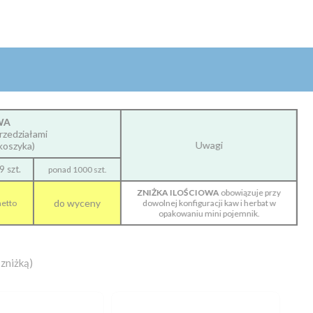
WA
rzedziałami
Uwagi
koszyka)
 szt.
ponad 1000 szt.
ZNIŻKA ILOŚCIOWA
obowiązuje przy
do wyceny
netto
dowolnej konfiguracji kaw i herbat w
opakowaniu mini pojemnik.
zniżką)