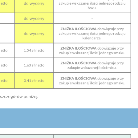
do wyceny
netto
zakupie wskazanej ilości jednego rodzaju
boxu.
do wyceny
-
ZNIŻKA ILOŚCIOWA
obowiązuje przy
%
do wyceny
zakupie wskazanej ilości jednego rodzaju
kalendarza.
ZNIŻKA ILOŚCIOWA
obowiązuje przy
netto
1,54 zł netto
zakupie wskazanej ilości jednego smaku.
ZNIŻKA ILOŚCIOWA
obowiązuje przy
netto
1,63 zł netto
zakupie wskazanej ilości mixu.
ZNIŻKA ILOŚCIOWA
obowiązuje przy
netto
0,41 zł netto
zakupie wskazanej ilości jednego smaku.
o szczegółów poniżej.