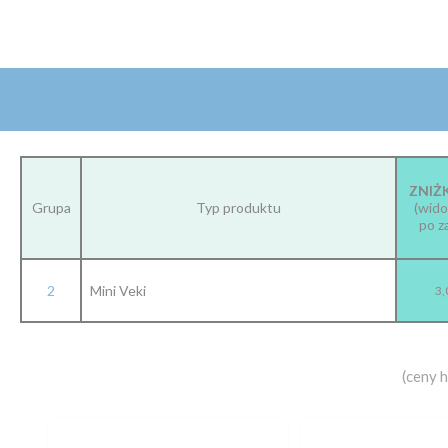
ZNIŻ
Grupa
Typ produktu
(wido
po z
2
Mini Veki
3,
(ceny 