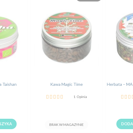
 Taishan
Kawa Magic Time
Herbata – MA
Ocena:
Ocena
1
Opinia
100%
100%
SZYKA
DODA
BRAK W MAGAZYNIE