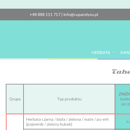
+48 888 111 717
|
info@cupandyou.pl
HERBATA
KAW
Tabe
ZNIŻ
Grupa
Typ produktu
(wido
po z
Herbata czarna / biała / zielona / mate / pu-erh
6,
(pojemnik / zielony kubek)