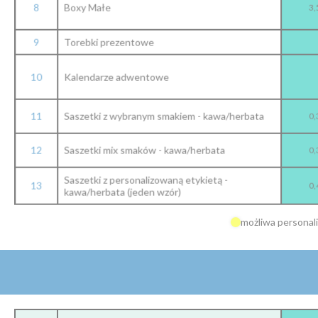
8
Boxy Małe
3,
9
Torebki prezentowe
10
Kalendarze adwentowe
11
Saszetki z wybranym smakiem - kawa/herbata
0,
12
Saszetki mix smaków - kawa/herbata
0,
Saszetki z personalizowaną etykietą -
13
0,
kawa/herbata (jeden wzór)
możliwa personal