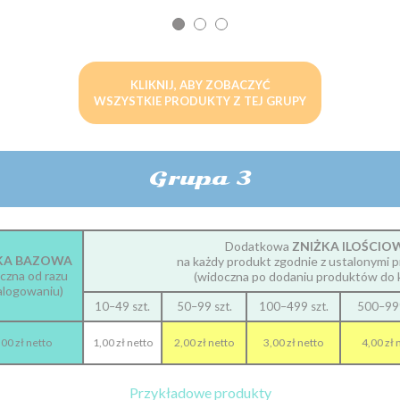
KLIKNIJ, ABY ZOBACZYĆ
WSZYSTKIE PRODUKTY Z TEJ GRUPY
Grupa 3
Dodatkowa
ZNIŻKA ILOŚCIO
KA BAZOWA
na każdy produkt zgodnie z ustalonymi p
czna od razu
(widoczna po dodaniu produktów do 
alogowaniu)
10–49 szt.
50–99 szt.
100–499 szt.
500–999
00 zł netto
1,00 zł netto
2,00 zł netto
3,00 zł netto
4,00 zł 
Przykładowe produkty