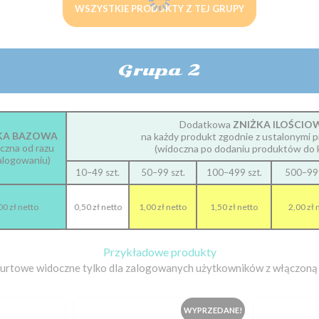
WSZYSTKIE PRODUKTY Z TEJ GRUPY
Grupa 2
Dodatkowa
ZNIŻKA ILOŚCIO
KA BAZOWA
na każdy produkt zgodnie z ustalonymi p
czna od razu
(widoczna po dodaniu produktów do 
alogowaniu)
10–49 szt.
50–99 szt.
100–499 szt.
500–999
00 zł netto
0,50 zł netto
1,00 zł netto
1,50 zł netto
2,00 zł 
Przykładowe produkty
hurtowe widoczne tylko dla zalogowanych użytkowników z włączoną 
WYPRZEDANE!