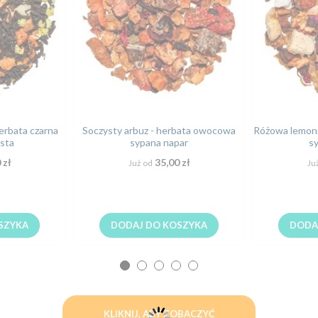
erbata czarna
Soczysty arbuz - herbata owocowa
Różowa lemoni
asta
sypana napar
s
 zł
35,00 zł
Już od
Ju
SZYKA
DODAJ DO KOSZYKA
DODA
KLIKNIJ, ABY ZOBACZYĆ