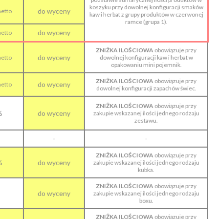
koszyku przy dowolnej konfiguracji smaków
do wyceny
netto
kaw i herbat z grupy produktów w czerwonej
ramce (grupa 1).
do wyceny
netto
ZNIŻKA ILOŚCIOWA
obowiązuje przy
do wyceny
netto
dowolnej konfiguracji kaw i herbat w
opakowaniu mini pojemnik.
ZNIŻKA ILOŚCIOWA
obowiązuje przy
do wyceny
netto
dowolnej konfiguracji zapachów świec.
ZNIŻKA ILOŚCIOWA
obowiązuje przy
%
do wyceny
zakupie wskazanej ilości jednego rodzaju
zestawu.
-
-
ZNIŻKA ILOŚCIOWA
obowiązuje przy
%
do wyceny
zakupie wskazanej ilości jednego rodzaju
kubka.
ZNIŻKA ILOŚCIOWA
obowiązuje przy
%
do wyceny
zakupie wskazanej ilości jednego rodzaju
boxu.
ZNIŻKA ILOŚCIOWA
obowiązuje przy