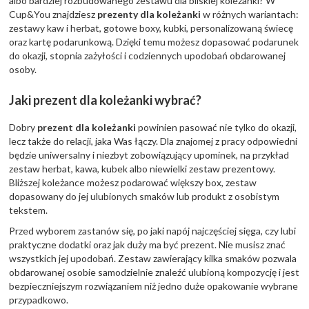
albo bardziej rozbudowanego zestawu dla bliskiej koleżanki? W
Cup&You znajdziesz
prezenty dla koleżanki
w różnych wariantach:
zestawy kaw i herbat, gotowe boxy, kubki, personalizowaną świecę
oraz kartę podarunkową. Dzięki temu możesz dopasować podarunek
do okazji, stopnia zażyłości i codziennych upodobań obdarowanej
osoby.
Jaki prezent dla koleżanki wybrać?
Dobry
prezent dla koleżanki
powinien pasować nie tylko do okazji,
lecz także do relacji, jaka Was łączy. Dla znajomej z pracy odpowiedni
będzie uniwersalny i niezbyt zobowiązujący upominek, na przykład
zestaw herbat, kawa, kubek albo niewielki zestaw prezentowy.
Bliższej koleżance możesz podarować większy box, zestaw
dopasowany do jej ulubionych smaków lub produkt z osobistym
tekstem.
Przed wyborem zastanów się, po jaki napój najczęściej sięga, czy lubi
praktyczne dodatki oraz jak duży ma być prezent. Nie musisz znać
wszystkich jej upodobań. Zestaw zawierający kilka smaków pozwala
obdarowanej osobie samodzielnie znaleźć ulubioną kompozycję i jest
bezpieczniejszym rozwiązaniem niż jedno duże opakowanie wybrane
przypadkowo.