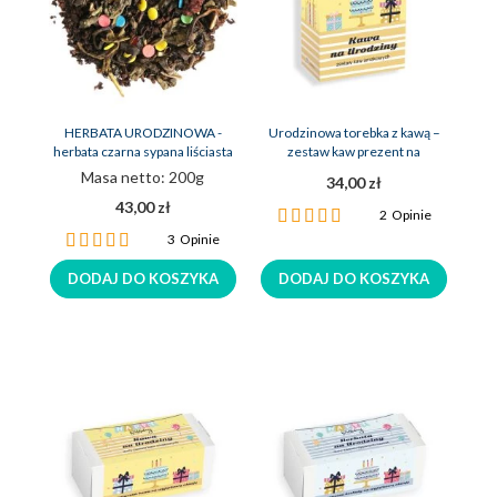
HERBATA URODZINOWA -
Urodzinowa torebka z kawą –
herbata czarna sypana liściasta
zestaw kaw prezent na
urodziny
Masa netto: 200g
34,00 zł
43,00 zł
Ocena:
2
Opinie
100%
Ocena:
3
Opinie
100%
DODAJ DO KOSZYKA
DODAJ DO KOSZYKA