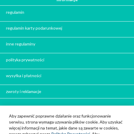
Prezent na święta
regulamin
Prezent dla babci na święta
Prezent dla dziadka na święta
regulamin karty podarunkowej
Prezent dla mężczyzny na święta
Prezent dla przyjaciółki na święta
inne regulaminy
Prezent dla żony na święta
Prezent dla chłopaka na święta
polityka prywatności
Prezent dla dziewczyny na święta
Prezent dla koleżanki na święta
wysyłka i płatności
Prezent dla mamy na święta
zwroty i reklamacje
Prezent dla taty na święta
Prezent dla męża na święta
Prezent dla rodziców na święta
Bądź z nami w kontakcie
Aby zapewnić poprawne działanie oraz funkcjonowanie
Prezent dla brata na święta
serwisu, strona wymaga uzywania plików cookie. Aby uzyskać
Cup and You z siedzibą w Strzelcach Opolskich
Prezenty dla mężczyzny na święta
więcej informacji na temat, jakie dane są zawarte w cookies,
888 111 717
Prezent dla kobiety na święta
proszę zobaczyć naszą
Politykę Prywatności
. Aby