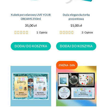
Kubek porcelanowy LIVE YOUR
Duża elegancka torba
DREAMS 350ml
prezentowa
35,00 zł
15,00 zł
Ocena:
Ocena:
1
Opinia
3
Opinie
100%
100%
DODAJ DO KOSZYKA
DODAJ DO KOSZYKA
ZNIŻKA -16%