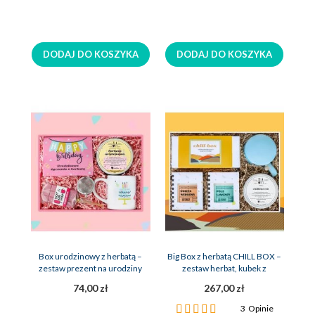
DODAJ DO KOSZYKA
DODAJ DO KOSZYKA
Box urodzinowy z herbatą –
Big Box z herbatą CHILL BOX –
zestaw prezent na urodziny
zestaw herbat, kubek z
zaparzaczem, 2x świeca sojowa
74,00 zł
267,00 zł
Ocena:
3
Opinie