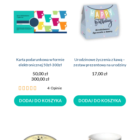
Karta podarunkowa w formie
Urodzinowe życzenia z kawą –
elektronicznej 50zł-300zł
zestaw prezentowy na urodziny
50,00 zł
17,00 zł
300,00 zł
Ocena:
4
Opinie
100%
DODAJ DO KOSZYKA
DODAJ DO KOSZYKA