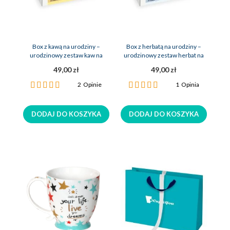
Box z kawą na urodziny –
Box z herbatą na urodziny –
urodzinowy zestaw kaw na
urodzinowy zestaw herbat na
prezent
upominek
49,00 zł
49,00 zł
Ocena:
Ocena:
2
Opinie
1
Opinia
100%
100%
DODAJ DO KOSZYKA
DODAJ DO KOSZYKA