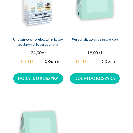
Urodzinowa torebka z herbatą –
Personalizowany zestaw kaw
zestaw herbat prezent na
urodziny
34,00 zł
19,00 zł
Ocena:
Ocena:
2
Opinie
5
Opinie
100%
100%
DODAJ DO KOSZYKA
DODAJ DO KOSZYKA