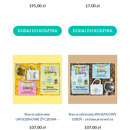
upominek na urodziny
195,00 zł
17,00 zł
DODAJ DO KOSZYKA
DODAJ DO KOSZYKA
Box urodzinowy
Box urodzinowy WYJĄTKOWY
URODZINOWE ŻYCZENIA –
DZIEŃ – zestaw prezent na
zestaw prezent na urodziny
urodziny
107,00 zł
107,00 zł