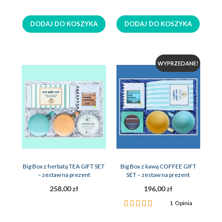
100%
DODAJ DO KOSZYKA
DODAJ DO KOSZYKA
WYPRZEDANE!
Big Box z herbatą TEA GIFT SET
Big Box z kawą COFFEE GIFT
– zestaw na prezent
SET – zestaw na prezent
258,00 zł
196,00 zł
Ocena:
1
Opinia
100%