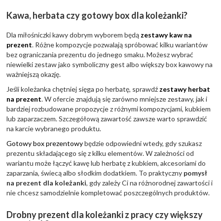
Kawa, herbata czy gotowy box dla koleżanki?
Dla miłośniczki kawy dobrym wyborem będą
zestawy kaw na
prezent
. Różne kompozycje pozwalają spróbować kilku wariantów
bez ograniczania prezentu do jednego smaku. Możesz wybrać
niewielki zestaw jako symboliczny gest albo większy box kawowy na
ważniejszą okazję.
Jeśli koleżanka chętniej sięga po herbatę, sprawdź
zestawy herbat
na prezent
. W ofercie znajdują się zarówno mniejsze zestawy, jak i
bardziej rozbudowane propozycje z różnymi kompozycjami, kubkiem
lub zaparzaczem. Szczegółową zawartość zawsze warto sprawdzić
na karcie wybranego produktu.
Gotowy box prezentowy
będzie odpowiedni wtedy, gdy szukasz
prezentu składającego się z kilku elementów. W zależności od
wariantu może łączyć kawę lub herbatę z kubkiem, akcesoriami do
zaparzania, świecą albo słodkim dodatkiem. To praktyczny
pomysł
na prezent dla koleżanki
, gdy zależy Ci na różnorodnej zawartości i
nie chcesz samodzielnie kompletować poszczególnych produktów.
Drobny prezent dla koleżanki z pracy czy większy