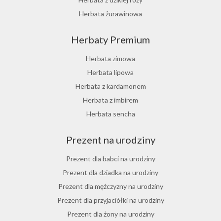
Herbata żurawinowa
Herbata z morwy białej
Herbaty Premium
Ostrokrzew paragwajski
Hibiskus herbata
Herbata zimowa
Herbata różana
Herbata lipowa
Herbata z lukrecji
Herbata z kardamonem
Herbata z rokitnika
Herbata z imbirem
Herbata jesienna
Herbata sencha
Herbata cynamonowa
Prezent na urodziny
Herbata jaśminowa
Herbata jasminowa
Prezent dla babci na urodziny
Herbata rumiankowa
Prezent dla dziadka na urodziny
Koper włoski herbata
Prezent dla mężczyzny na urodziny
Herbata z goździkami
Prezent dla przyjaciółki na urodziny
Herbata z cynamonem
Prezent dla żony na urodziny