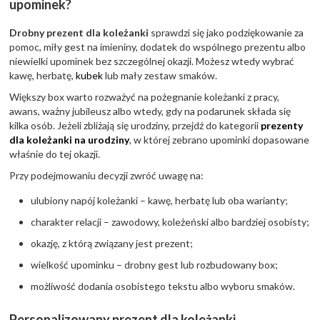
upominek?
Drobny prezent dla koleżanki
sprawdzi się jako podziękowanie za
pomoc, miły gest na imieniny, dodatek do wspólnego prezentu albo
niewielki upominek bez szczególnej okazji. Możesz wtedy wybrać
kawę, herbatę,
kubek
lub mały zestaw smaków.
Większy box warto rozważyć na pożegnanie koleżanki z pracy,
awans, ważny jubileusz albo wtedy, gdy na podarunek składa się
kilka osób. Jeżeli zbliżają się urodziny, przejdź do kategorii
prezenty
dla koleżanki na urodziny
, w której zebrano upominki dopasowane
właśnie do tej okazji.
Przy podejmowaniu decyzji zwróć uwagę na:
ulubiony napój koleżanki – kawę, herbatę lub oba warianty;
charakter relacji – zawodowy, koleżeński albo bardziej osobisty;
okazję, z którą związany jest prezent;
wielkość upominku – drobny gest lub rozbudowany box;
możliwość dodania osobistego tekstu albo wyboru smaków.
Personalizowany prezent dla koleżanki