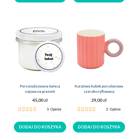
Personalizowana świeca
Koralowy kubek porcelanowy
sojowa na prezent
szeroko ryflowany
45,00 zł
29,00 zł
Ocena:
Ocena:
5
Opinie
2
Opinie
96%
100%
DODAJ DO KOSZYKA
DODAJ DO KOSZYKA