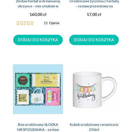
Zestaw herbat w drewnianej
Urodzinowe życzenia z herbatą
skrzynce – mix smaków w
– zestaw prezentowy na
saszetkach
urodziny
160,00 zł
17,00 zł
Ocena:
11
Opinie
100%
DODAJ DO KOSZYKA
DODAJ DO KOSZYKA
Box urodzinowy SŁODKA
Kubek urodzinowy ceramiczny
NIESPODZIANKA – zestaw
250ml