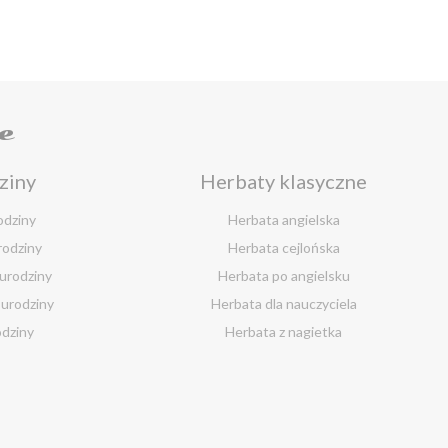
e
ziny
Herbaty klasyczne
odziny
Herbata angielska
rodziny
Herbata cejlońska
 urodziny
Herbata po angielsku
 urodziny
Herbata dla nauczyciela
odziny
Herbata z nagietka
urodziny
Herbata miętowa
nalne
B2B
 urodziny
Melisa herbata
Herbata do kawiarni
urodziny
Herbata zielona sencha
rol
Herbata do restauracji
odziny
Herbata melisa