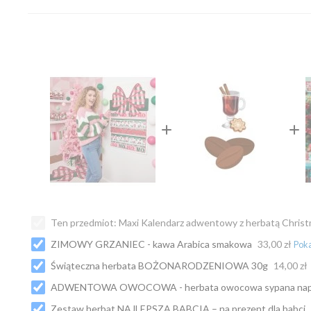
Ten przedmiot:
Maxi Kalendarz adwentowy z herbatą Chri
ZIMOWY GRZANIEC - kawa Arabica smakowa
33,00 zł
Świąteczna herbata BOŻONARODZENIOWA 30g
14,00 zł
ADWENTOWA OWOCOWA - herbata owocowa sypana nap
Zestaw herbat NAJLEPSZA BABCIA – na prezent dla babci