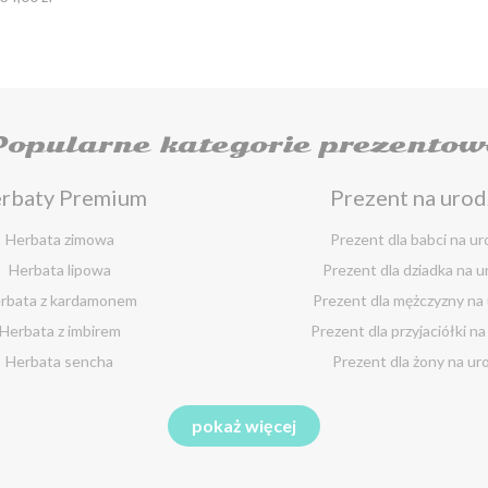
Popularne kategorie prezentow
rbaty Premium
Prezent na urod
Herbata zimowa
Prezent dla babci na ur
Herbata lipowa
Prezent dla dziadka na u
rbata z kardamonem
Prezent dla mężczyzny na
Herbata z imbirem
Prezent dla przyjaciółki na
Herbata sencha
Prezent dla żony na ur
erbata cynamonowa
Prezent dla chłopaka na 
ezent na święta
Herbaty funkcjo
pokaż więcej
Herbata jaśminowa
Prezent dla dziewczyny na
ent dla babci na święta
Herbata na zimno
Herbata jasminowa
Prezent dla koleżanki na 
nt dla dziadka na święta
Herbata na choleste
erbata rumiankowa
Prezent dla mamy na ur