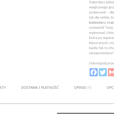
Kalendarz adwe
magicznego grud
podarunek – dla
lub dla siebie,
kalendarz st
rozświetli Twó
wyjmować z kies
która po zaparz
klasycznych, ro
każdy łyk to ch
niezapomniany!
Udostępnij prze
Facebook
Twit
KTY
DOSTAWA I PŁATNOŚĆ
OPINIE
9
OPC