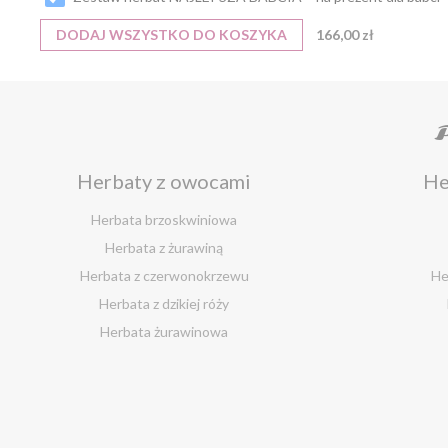
DODAJ WSZYSTKO DO KOSZYKA
166,00 zł
Herbaty z owocami
He
Herbata brzoskwiniowa
Herbata z żurawiną
Herbata z czerwonokrzewu
He
Herbata z dzikiej róży
Herbata żurawinowa
Herbata z morwy białej
H
Zestawy na różne okazje
Pr
Ostrokrzew paragwajski
Prezent na Dzień Babci i Dziadka 2026
Prez
Hibiskus herbata
Prezent na Dzień Chłopaka 2026
Preze
Herbata różana
H