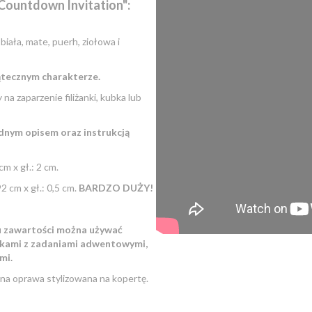
Countdown Invitation":
biała, mate, puerh, ziołowa i
ątecznym charakterze.
na zaparzenie filiżanki, kubka lub
dnym opisem oraz instrukcją
cm x gł.: 2 cm.
92 cm x gł.: 0,5 cm.
BARDZO DUŻY!
iu zawartości można używać
tkami z zadaniami adwentowymi,
mi.
na oprawa stylizowana na kopertę.