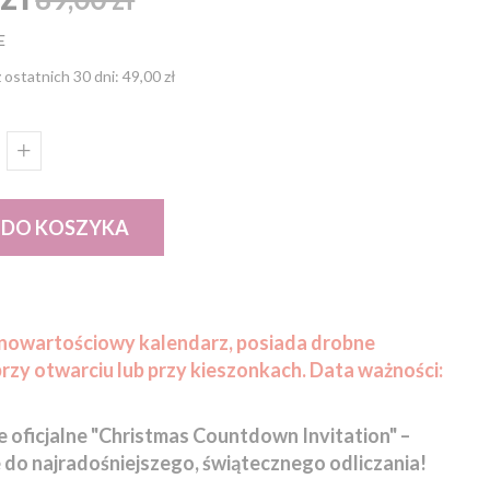
E
 ostatnich 30 dni:
49,00 zł
 DO KOSZYKA
łnowartościowy kalendarz, posiada drobne
przy otwarciu lub przy kieszonkach. Data ważności:
 oficjalne "Christmas Countdown Invitation" –
 do najradośniejszego, świątecznego odliczania!