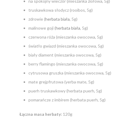
na spokojny wieczór (mieszanka ziołowa, 5g)
truskawkowa słodycz (rooibos, 5g)
zdrowie (
herbata biała
, 5g)
malinowe goji (
herbata biała
, 5g)
czerwona róża (mieszanka owocowa, 5g)
światło gwiazd (mieszanka owocowa, 5g)
biały diament (mieszanka owocowa, 5g)
berry flamingo (mieszanka owocowa, 5g)
cytrusowa gruszka (mieszanka owocowa, 5g)
mate grejpfrutowa (yerba mate, 5g)
puerh truskawkowy (herbata puerh, 5g)
pomarańcze z imbirem (herbata puerh, 5g)
Łączna masa herbaty:
120g