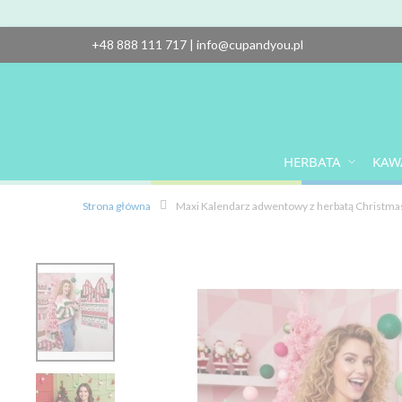
+48 888 111 717
|
info@cupandyou.pl
HERBATA
KAW
Strona główna
Maxi Kalendarz adwentowy z herbatą Christm
Przejdź
na
koniec
galerii