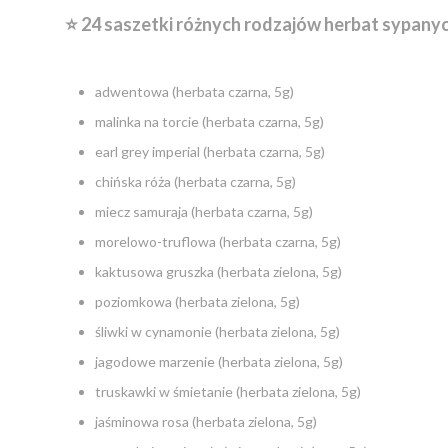
⭐️ 24 saszetki różnych rodzajów herbat sypanyc
adwentowa (herbata czarna, 5g)
malinka na torcie (herbata czarna, 5g)
earl grey imperial (herbata czarna, 5g)
chińska róża (herbata czarna, 5g)
miecz samuraja (herbata czarna, 5g)
morelowo-truflowa (herbata czarna, 5g)
kaktusowa gruszka (herbata zielona, 5g)
poziomkowa (herbata zielona, 5g)
śliwki w cynamonie (herbata zielona, 5g)
jagodowe marzenie (herbata zielona, 5g)
truskawki w śmietanie (herbata zielona, 5g)
jaśminowa rosa (herbata zielona, 5g)