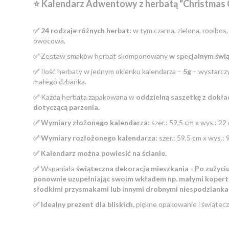
⭐️ Kalendarz Adwentowy z herbatą "Christmas 
✅ 24 rodzaje różnych herbat:
w tym czarna, zielona, rooibos, 
owocowa.
✅
Zestaw smaków herbat skomponowany
w specjalnym świ
✅
Ilość herbaty w jednym okienku kalendarza –
5g
– wystarczy 
małego dzbanka.
✅
Każda herbata zapakowana w
oddzielną saszetkę z dokła
dotyczącą parzenia.
✅ Wymiary złożonego kalendarza:
szer.: 59,5 cm x wys.: 22 
✅ Wymiary rozłożonego kalendarza:
szer.: 59,5 cm x wys.: 
✅ Kalendarz można powiesić na ścianie.
✅
Wspaniała
świąteczna dekoracja mieszkania - Po zużyc
ponownie uzupełniając swoim wkładem np. małymi koper
słodkimi przysmakami lub innymi drobnymi niespodzianka
✅ Idealny prezent dla bliskich,
piękne opakowanie i świątecz