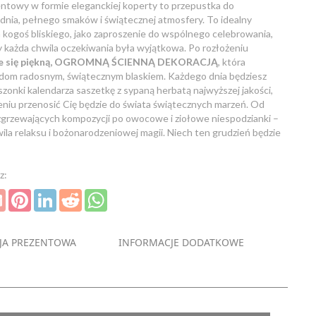
ntowy w formie eleganckiej koperty to przepustka do
nia, pełnego smaków i świątecznej atmosfery. To idealny
 kogoś bliskiego, jako zaproszenie do wspólnego celebrowania,
 by każda chwila oczekiwania była wyjątkowa. Po rozłożeniu
aje się piękną, OGROMNĄ ŚCIENNĄ DEKORACJĄ
, która
j dom radosnym, świątecznym blaskiem. Każdego dnia będziesz
zonki kalendarza saszetkę z sypaną herbatą najwyższej jakości,
eniu przenosić Cię będzie do świata świątecznych marzeń. Od
zgrzewających kompozycji po owocowe i ziołowe niespodzianki –
wila relaksu i bożonarodzeniowej magii. Niech ten grudzień będzie
z:
ter
Gmail
Pinterest
LinkedIn
Reddit
WhatsApp
JA PREZENTOWA
INFORMACJE DODATKOWE