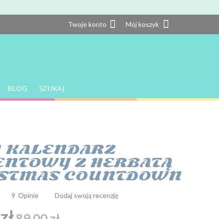
Twoje konto
Twoje konto
Mój koszyk
BLOG
SZUKAJ
 KALENDARZ
NTOWY Z HERBATĄ
ISTMAS COUNTDOWN
9
Opinie
Dodaj swoją recenzję
zł
89,00 zł