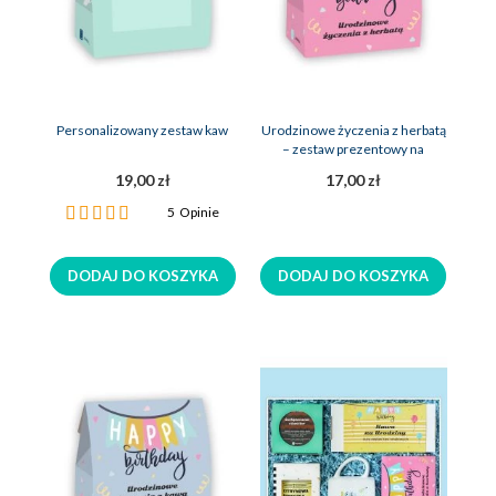
Personalizowany zestaw kaw
Urodzinowe życzenia z herbatą
– zestaw prezentowy na
urodziny
19,00 zł
17,00 zł
Ocena:
5
Opinie
100%
DODAJ DO KOSZYKA
DODAJ DO KOSZYKA