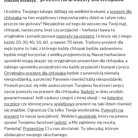
Urodziny Twojego lubego zbliżają się wielkimi krokami, a
prezent dla
chłopaka
na ten wyjątkowy i niepowtarzalny dzień w całym roku
jeszcze nie gotowy? Niezależnie od tego ile wiosen ma Twój mąż,
chłopak, narzeczony, brat czy przyjaciel – herbata i kawa to
oryginalne i ponadczasowe
pomysły na prezent
. Ucieszy się z niego
każdy 20, 30, 40, 50, 60 , a nawet 70-latek. Trafiony prezent dla
mężczyzny to taki, z którego każdy chłopak będzie zadowolony
będzie mógł korzystać z wielką przyjemnością. Nasze herbaciane
upominki mogą okazać się oryginalnym prezentem dla chłopaka, a
takiego upominku pozazdrości mu każdy przyjaciel i kumpel z pracy.
Oryginalny prezent dla chłopaka
będzie z pewnością niemałą
niespodzianką, a przecież Panowie również lubią niespodzianki.
Pozwól poczuć się mile zaskoczonym Twojemu facetowi i wręcz
nasze pomysły na prezent dla chłopaka.
Radość
w dniu urodzin
gwarantowana! Jeśli szukasz czegoś z innej okazji – na
imieniny
,
rocznicę
czy obronę pracy,
wyjątkowy
prezent na taki dzień również
się znajdzie. Ogranicza Cię tylko Twoja wyobraźnia.
Pomysły na
prezent
to nasza specjalność. Wybierz
upominek
, który na pewno
sprawi Twojemu facetowi
radość
, a My zajmiemy się resztą.
Pamiętaj!
Prezentów
Ci u nas dostatek. Ty zdecyduj, którym
obdarujesz swojego ukochanego.