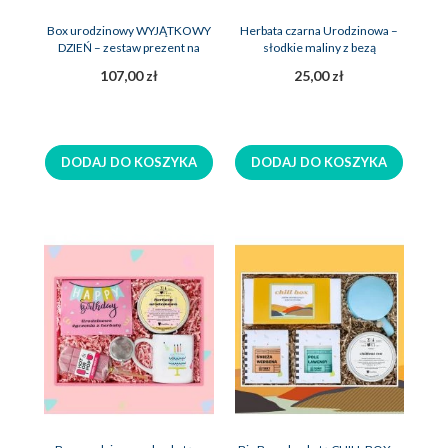
Box urodzinowy WYJĄTKOWY
Herbata czarna Urodzinowa –
DZIEŃ – zestaw prezent na
słodkie maliny z bezą
urodziny
107,00 zł
25,00 zł
DODAJ DO KOSZYKA
DODAJ DO KOSZYKA