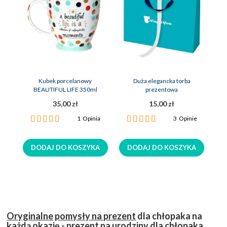
Kubek porcelanowy
Duża elegancka torba
BEAUTIFUL LIFE 350ml
prezentowa
35,00 zł
15,00 zł
Ocena:
Ocena:
1
Opinia
3
Opinie
100%
100%
DODAJ DO KOSZYKA
DODAJ DO KOSZYKA
Oryginalne
pomysły na prezent
dla chłopaka na
każdą okazję
- prezent na urodziny dla chłopaka