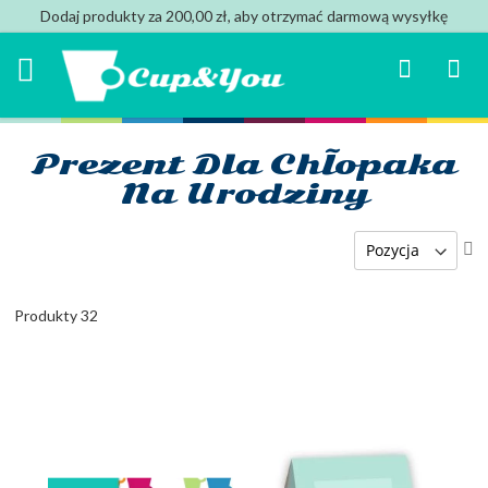
Dodaj produkty za 200,00 zł, aby otrzymać darmową wysyłkę
Search
Mój k
Prezent Dla Chłopaka
Na Urodziny
U
ki
ma
Produkty
32