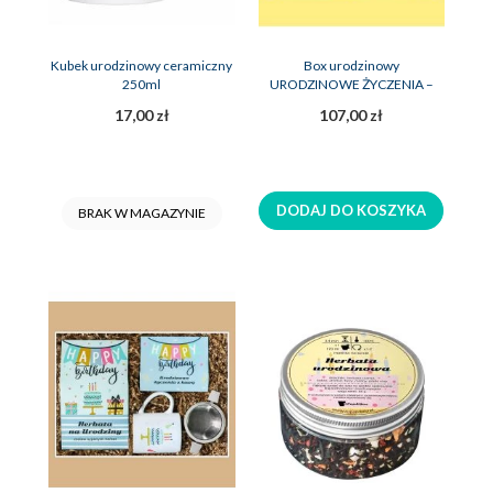
Kubek urodzinowy ceramiczny
Box urodzinowy
250ml
URODZINOWE ŻYCZENIA –
zestaw prezent na urodziny
17,00 zł
107,00 zł
DODAJ DO KOSZYKA
BRAK W MAGAZYNIE