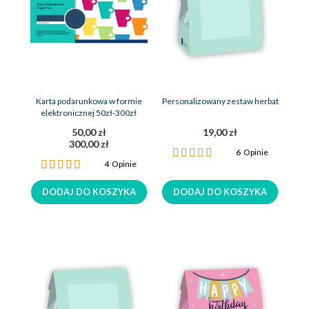
Karta podarunkowa w formie
Personalizowany zestaw herbat
elektronicznej 50zł-300zł
50,00 zł
19,00 zł
300,00 zł
Ocena:
6
Opinie
Ocena:
100%
4
Opinie
100%
DODAJ DO KOSZYKA
DODAJ DO KOSZYKA