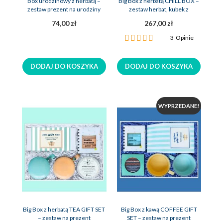
Box urodzinowy z herbatą –
Big Box z herbatą CHILL BOX –
zestaw prezent na urodziny
zestaw herbat, kubek z
zaparzaczem, 2x świeca sojowa
74,00 zł
267,00 zł
Ocena:
3
Opinie
100%
DODAJ DO KOSZYKA
DODAJ DO KOSZYKA
WYPRZEDANE!
Big Box z herbatą TEA GIFT SET
Big Box z kawą COFFEE GIFT
– zestaw na prezent
SET – zestaw na prezent