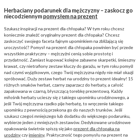
Herbaciany podarunek dla mężczyzny – zaskocz go
niecodziennym
pomysłem na prezent
Szukasz inspiracji na prezent dla chłopaka? W tym roku chcesz
koniecznie znaleźć oryginalny prezent dla chłopaka? Chcesz
zaskoczyć swojego faceta fajnym upominkiem na zbliżającą się
uroczystość? Pomysł na prezent dla chłopaka powinien być przede
wszystkim praktyczny – mężczyźni cenią sobie prostotę i
przydatność. Zamiast kupować kolejne zabawne skarpetki, śmieszny
krawat, czy nietrafiony zestaw kluczy do garażu, w tym roku pomyśl
nad czymś wyjątkowym, czego Twój mężczyzna nigdy nie miał okazji
spróbować. Duży zestaw herbat na urodziny to prezent idealny! 15
różnych smaków herbat, czarny zaparzacz do herbaty, a całość
zapakowana w czarną, błyszczącą torebkę prezentową. Każdy
miłośnik herbaty ucieszy się z takiego upominku urodzinowego, a
jeśli Twój mężczyzna rzadko pije herbatę, to wręczenie takiego
upominku z pewnością przekona go do naszych trunków. Jeśli
szukasz czegoś mniejszego lub dodatku do większego podarunku,
wybierze jeden z mniejszych zestawów. Dedykowane urodzinowe
opakowania świetnie spiszą się jako
prezent dla chłopaka na
urodziny
czy
imieniny
. Praktyczność tego pomysłu na prezent na