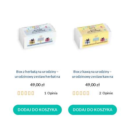
Box z herbatą na urodziny –
Box z kawą na urodziny –
urodzinowy zestaw herbat na
urodzinowy zestaw kaw na
upominek
prezent
49,00 zł
49,00 zł
Ocena:
Ocena:
1
Opinia
2
Opinie
100%
100%
DODAJ DO KOSZYKA
DODAJ DO KOSZYKA