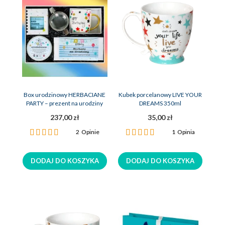
Box urodzinowy HERBACIANE
Kubek porcelanowy LIVE YOUR
PARTY – prezent na urodziny
DREAMS 350ml
237,00 zł
35,00 zł
Ocena:
Ocena:
2
Opinie
1
Opinia
100%
100%
DODAJ DO KOSZYKA
DODAJ DO KOSZYKA