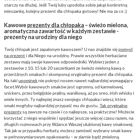
starczy na dłużej. Jeśli Twój luby upodoba sobie jakąś konkretną
mieszankę, kolejny prezent dla chłopaka gotowy! Nie ma za co ;)
Kawowe
prezenty dla chłopaka
– świeżo mielona,
aromatyczna zawartość w każdym zestawie -
prezenty na urodziny dla niego
Twój chłopak jest zapalonym kawoszem? U nas znajdzie się
pomysł
na prezent
i dla Niego na urodziny. Prawie wszystkie herbaciane
zestawy mają swoje kawowe odpowiedniki. Wybierz jeden z
zestawów z 10, 15 lub 20 saszetkami ze świeżo mieloną kawą o
przeróżnych smakach i skomponuj oryginalny prezent dla chłopaka.
Na taki
upominek
nie pokręci nosem nawet najbardziej wymagający
facet.Wybór kawowych smaków jest ogromny, od karmelowej,
snickers, przez belgijskie praliny, waniliową, aż po oreo, irish whisky i
wiele innych. Ty najlepiej znasz swojego chłopaka i wiesz, które
smaki mogłyby najbardziej przypaść mu do gustu.
Tak oryginalne
prezenty
są zawsze na czasie i co najlepsze, są praktyczne! Możecie
korzystać z niego wspólnie i spędzać jeszcze więcej czasu razem, na
długich rozmowach przy filiżance Waszej ulubionej kawy smakowej.
Tak jak w przypadku herbaty, możesz zamówić wybrany smak kawy
w pełnowymiarowym opakowaniu – w ziarnie bądź zmieloną.