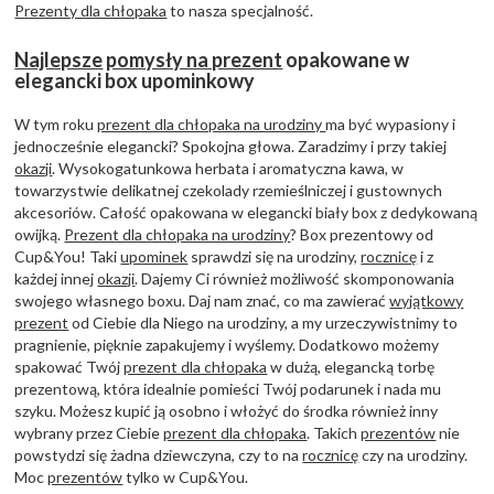
Prezenty dla chłopaka
to nasza specjalność.
Najlepsze
pomysły na prezent
opakowane w
elegancki box upominkowy
W tym roku
prezent dla chłopaka na urodziny
ma być wypasiony i
jednocześnie elegancki? Spokojna głowa. Zaradzimy i przy takiej
okazji
. Wysokogatunkowa herbata i aromatyczna kawa, w
towarzystwie delikatnej czekolady rzemieślniczej i gustownych
akcesoriów. Całość opakowana w elegancki biały box z dedykowaną
owijką.
Prezent dla chłopaka na urodziny
? Box prezentowy od
Cup&You! Taki
upominek
sprawdzi się na urodziny,
rocznicę
i z
każdej innej
okazji
. Dajemy Ci również możliwość skomponowania
swojego własnego boxu. Daj nam znać, co ma zawierać
wyjątkowy
prezent
od Ciebie dla Niego na urodziny, a my urzeczywistnimy to
pragnienie, pięknie zapakujemy i wyślemy. Dodatkowo możemy
spakować Twój
prezent dla chłopaka
w dużą, elegancką torbę
prezentową, która idealnie pomieści Twój podarunek i nada mu
szyku. Możesz kupić ją osobno i włożyć do środka również inny
wybrany przez Ciebie
prezent dla chłopaka
. Takich
prezentów
nie
powstydzi się żadna dziewczyna, czy to na
rocznicę
czy na urodziny.
Moc
prezentów
tylko w Cup&You.