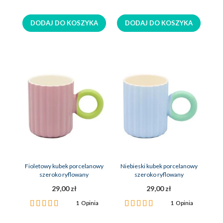
96%
100%
DODAJ DO KOSZYKA
DODAJ DO KOSZYKA
Fioletowy kubek porcelanowy
Niebieski kubek porcelanowy
szeroko ryflowany
szeroko ryflowany
29,00 zł
29,00 zł
Ocena:
Ocena:
1
Opinia
1
Opinia
100%
100%