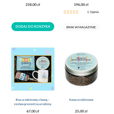
258,00 zł
196,00 zł
Ocena:
1
Opinia
100%
DODAJ DO KOSZYKA
BRAK W MAGAZYNIE
Box urodzinowy z kawą –
Kawa urodzinowa
zestaw prezent na urodziny
67,00 zł
25,00 zł