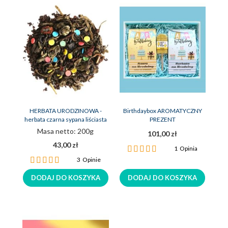
HERBATA URODZINOWA -
Birthdaybox AROMATYCZNY
herbata czarna sypana liściasta
PREZENT
Masa netto: 200g
101,00 zł
43,00 zł
Ocena:
1
Opinia
100%
Ocena:
3
Opinie
100%
DODAJ DO KOSZYKA
DODAJ DO KOSZYKA