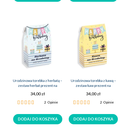
Urodzinowa torebka z herbatą –
Urodzinowa torebka z kawą –
zestaw herbat prezent na
zestaw kaw prezent na
urodziny
urodziny
34,00 zł
34,00 zł
Ocena:
Ocena:
2
Opinie
2
Opinie
100%
100%
DODAJ DO KOSZYKA
DODAJ DO KOSZYKA