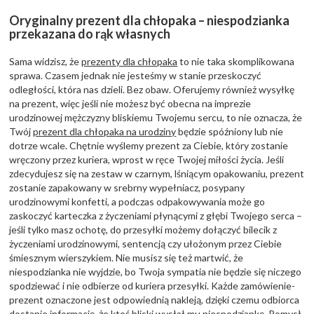
Oryginalny prezent dla chłopaka – niespodzianka
przekazana do rąk własnych
Sama widzisz, że
prezenty dla chłopaka
to nie taka skomplikowana
sprawa. Czasem jednak nie jesteśmy w stanie przeskoczyć
odległości, która nas dzieli. Bez obaw. Oferujemy również wysyłkę
na prezent, więc jeśli nie możesz być obecna na imprezie
urodzinowej mężczyzny bliskiemu Twojemu sercu, to nie oznacza, że
Twój
prezent dla chłopaka na urodziny
będzie spóźniony lub nie
dotrze wcale. Chętnie wyślemy prezent za Ciebie, który zostanie
wręczony przez kuriera, wprost w ręce Twojej miłości życia. Jeśli
zdecydujesz się na zestaw w czarnym, lśniącym opakowaniu, prezent
zostanie zapakowany w srebrny wypełniacz, posypany
urodzinowymi konfetti, a podczas odpakowywania może go
zaskoczyć karteczka z życzeniami płynącymi z głębi Twojego serca –
jeśli tylko masz ochotę, do przesyłki możemy dołączyć bilecik z
życzeniami urodzinowymi, sentencją czy ułożonym przez Ciebie
śmiesznym wierszykiem. Nie musisz się też martwić, że
niespodzianka nie wyjdzie, bo Twoja sympatia nie będzie się niczego
spodziewać i nie odbierze od kuriera przesyłki. Każde zamówienie-
prezent oznaczone jest odpowiednią nakleją, dzięki czemu odbiorca
dostanie informację, że ktoś bliski wysłał mu niespodziankę. Pomysł