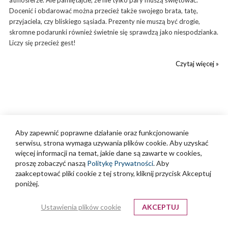
atmosferze. Ale pamiętajcie, że nie tylko pary muszą świętować.
Docenić i obdarować można przecież także swojego brata, tatę,
przyjaciela, czy bliskiego sąsiada. Prezenty nie muszą być drogie,
skromne podarunki również świetnie się sprawdzą jako niespodzianka.
Liczy się przecież gest!
Czytaj więcej »
Aby zapewnić poprawne działanie oraz funkcjonowanie
serwisu, strona wymaga uzywania plików cookie. Aby uzyskać
Popularne kategorie
więcej informacji na temat, jakie dane są zawarte w cookies,
prezentowe
proszę zobaczyć naszą
Politykę Prywatności
. Aby
zaakceptować pliki cookie z tej strony, kliknij przycisk Akceptuj
poniżej.
Herbaty z owocami
Herbata brzoskwiniowa
Ustawienia plików cookie
AKCEPTUJ
Herbata z żurawiną