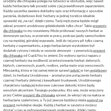
urodziny dla chłopaka polega na łatwości w obsłudze, więc nawet
każdy herbaciany laik poradzi sobie z jej prawidłowym zaparzeniem.
Każda saszetka zawiera dokładny opis oraz informację o sposobie
parzenia, dodatkowo ilość herbaty w jednej torebce idealnie
sprawdzi się „na raz”, dzięki czemu Twój mężczyzna będzie mógł
zabrać prezent urodzinowy gdziekolwiek tylko chce! Takie
prezenty
dla chłopaka
to my rozumiemy. Może próbować naszych herbat w
domowym zaciszu, w przerwie w pracy, podczas jazdy samochodem
czy na męskiej, górskiej wyprawie. Jeśli do tej pory pił tylko czarną
herbatę z supermarketu, a jego herbacianym wyskokiem był
dodatek cytryny i miodu w sezonie zimowym - z pewnością
prezent
dla chłopaka
od Cup&You to zmieni. Do wyboru oprócz naparu z
czarnej herbaty ma możliwość przetestowania herbat zielonych,
białych, czerwonych, puerh, rooibos, yerba mate oraz owocowych.
Mieszanką, która w tej samej mierze sprawi
radość
w ten
wyjątkowy
dzień, to herbata Urodzinowa – aromatyczne połączenie herbaty
czarnej i herbaty zielonej z kawałkami truskawek. Urodzinowego
charakteru nadają jej kolorowe cukrowe dekorki, które będą
wesołym akcentem Twojego podarunku. Kto wie, może wręczony
przez Ciebie
prezent dla chłopaka
sprawi, że wkręci się na maksa w
herbaciane szaleństwo, a Ty już zawsze będziesz miała
pomysł na
prezent
na kolejne okazje. Każdą z herbat w saszetce możesz
dostać u nas w pełnowymiarowym opakowaniu, dzięki czemu