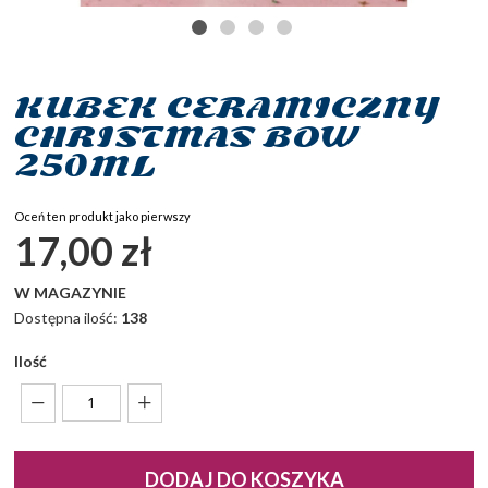
KUBEK CERAMICZNY
Przejdź
na
CHRISTMAS BOW
początek
250ML
galerii
Oceń ten produkt jako pierwszy
17,00 zł
W MAGAZYNIE
Dostępna ilość:
138
Ilość
DODAJ DO KOSZYKA