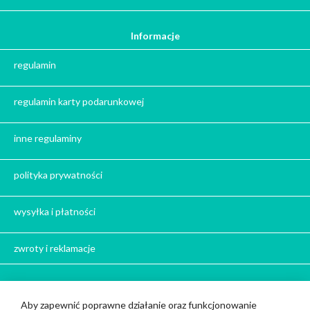
Ile gram ma łyżeczka do herbaty
?
Informacje
Prezent na święta
regulamin
Prezent dla babci na święta
Prezent dla dziadka na święta
regulamin karty podarunkowej
Prezent dla mężczyzny na święta
Prezent dla przyjaciółki na święta
inne regulaminy
Prezent dla żony na święta
Prezent dla chłopaka na święta
polityka prywatności
Prezent dla dziewczyny na święta
Prezent dla koleżanki na święta
wysyłka i płatności
Prezent dla mamy na święta
zwroty i reklamacje
Prezent dla taty na święta
Prezent dla męża na święta
Prezent dla rodziców na święta
Bądź z nami w kontakcie
Aby zapewnić poprawne działanie oraz funkcjonowanie
Prezent dla brata na święta