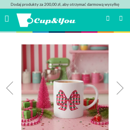
Dodaj produkty za 200,00 zł, aby otrzymać darmową wysyłkę
Search
Mój k
Przejdź
na
koniec
galerii