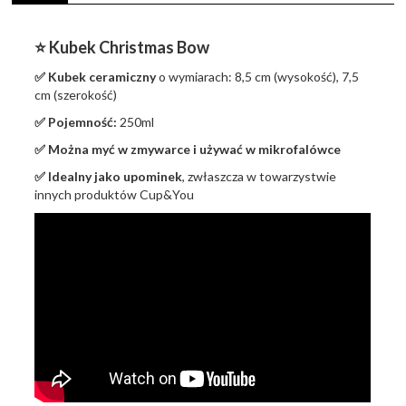
⭐️ Kubek Christmas Bow
✅
Kubek ceramiczny
o wymiarach: 8,5 cm (wysokość), 7,5
cm (szerokość)
✅
Pojemność:
250ml
✅
Można myć w zmywarce i używać w mikrofalówce
✅
Idealny jako upominek
, zwłaszcza w towarzystwie
innych produktów Cup&You