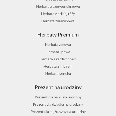
Herbata z czerwonokrzewu
Herbata z dzikiej róży
Herbata żurawinowa
Herbata z morwy białej
Herbaty Premium
Ostrokrzew paragwajski
Hibiskus herbata
Herbata zimowa
Herbata różana
Herbata lipowa
Herbata z lukrecji
Herbata z kardamonem
Herbata z rokitnika
Herbata z imbirem
Herbata jesienna
Herbata sencha
Herbata cynamonowa
Prezent na urodziny
Herbata jaśminowa
Herbata jasminowa
Prezent dla babci na urodziny
Herbata rumiankowa
Prezent dla dziadka na urodziny
Koper włoski herbata
Prezent dla mężczyzny na urodziny