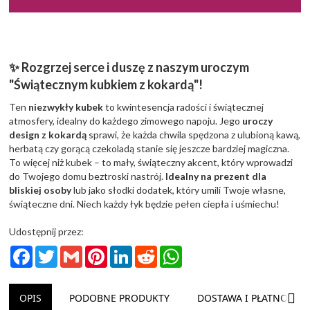
✨ Rozgrzej serce i duszę z naszym uroczym
"Świątecznym kubkiem z kokardą"!
Ten
niezwykły kubek
to kwintesencja radości i świątecznej
atmosfery, idealny do każdego zimowego napoju. Jego
uroczy
design z kokardą
sprawi, że każda chwila spędzona z ulubioną kawą,
herbatą czy gorącą czekoladą stanie się jeszcze bardziej magiczna.
To więcej niż kubek – to mały, świąteczny akcent, który wprowadzi
do Twojego domu beztroski nastrój.
Idealny na prezent dla
bliskiej osoby
lub jako słodki dodatek, który umili Twoje własne,
świąteczne dni. Niech każdy łyk będzie pełen ciepła i uśmiechu!
Udostępnij przez:
Facebook
Twitter
Gmail
Pinterest
LinkedIn
Reddit
WhatsApp
NAS
OPIS
PODOBNE PRODUKTY
DOSTAWA I PŁATNOŚĆ