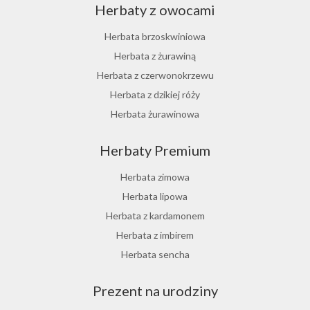
Herbaty z owocami
Herbata brzoskwiniowa
Herbata z żurawiną
Herbata z czerwonokrzewu
Herbata z dzikiej róży
Herbata żurawinowa
Herbata z morwy białej
Herbaty Premium
Ostrokrzew paragwajski
Hibiskus herbata
Herbata zimowa
Herbata różana
Herbata lipowa
Herbata z lukrecji
Herbata z kardamonem
Herbata z rokitnika
Herbata z imbirem
Herbata jesienna
Herbata sencha
Herbata cynamonowa
Prezent na urodziny
Herbata jaśminowa