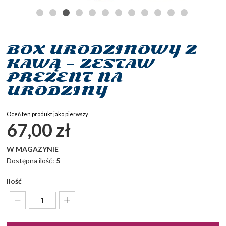
BOX URODZINOWY Z
Przejdź
na
KAWĄ – ZESTAW
początek
PREZENT NA
galerii
URODZINY
Oceń ten produkt jako pierwszy
67,00 zł
W MAGAZYNIE
Dostępna ilość:
5
Ilość