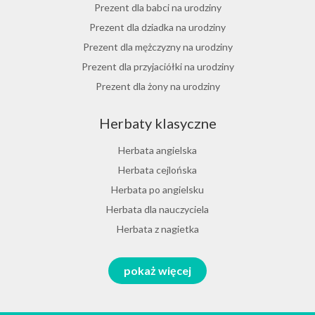
Herbata jasminowa
Prezent dla babci na urodziny
Herbata rumiankowa
Prezent dla dziadka na urodziny
Koper włoski herbata
Prezent dla mężczyzny na urodziny
Herbata z goździkami
Prezent dla przyjaciółki na urodziny
Herbata z cynamonem
Prezent dla żony na urodziny
Herbata z bergamotką
Prezent dla chłopaka na urodziny
Herbaty klasyczne
Prezent dla dziewczyny na urodziny
Prezent dla koleżanki na urodziny
Herbata angielska
Prezent dla mamy na urodziny
Herbata cejlońska
Prezent dla taty na urodziny
Herbata po angielsku
Prezent dla męża na urodziny
Herbata dla nauczyciela
Prezent dla przyjaciela na urodziny
Herbata z nagietka
Herbata miętowa
Zestawy na różne okazje
pokaż więcej
Melisa herbata
Prezent na Dzień Babci i Dziadka 2026
Herbata zielona sencha
Prezent na Dzień Chłopaka 2026
Herbata melisa