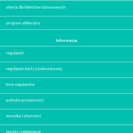
Zima
oferta dla klientów biznesowych
Jesień
Herbata - podziękowanie dla gości
program afiliacyjny
Ile gram ma łyżeczka do herbaty
?
Informacje
Prezent na święta
regulamin
Prezent dla babci na święta
Prezent dla dziadka na święta
regulamin karty podarunkowej
Prezent dla mężczyzny na święta
Prezent dla przyjaciółki na święta
inne regulaminy
Prezent dla żony na święta
Prezent dla chłopaka na święta
polityka prywatności
Prezent dla dziewczyny na święta
Prezent dla koleżanki na święta
wysyłka i płatności
Prezent dla mamy na święta
zwroty i reklamacje
Prezent dla taty na święta