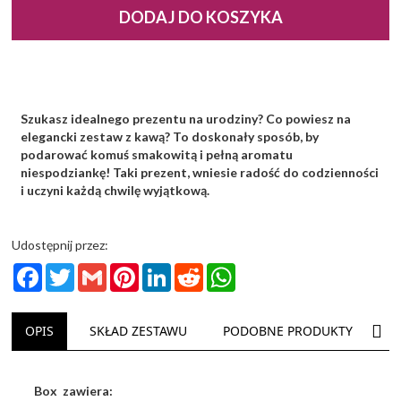
DODAJ DO KOSZYKA
Szukasz idealnego prezentu na urodziny? Co powiesz na
elegancki zestaw z kawą? To doskonały sposób, by
podarować komuś smakowitą i pełną aromatu
niespodziankę! Taki prezent, wniesie radość do codzienności
i uczyni każdą chwilę wyjątkową.
Udostępnij przez:
Facebook
Twitter
Gmail
Pinterest
LinkedIn
Reddit
WhatsApp
NAS
OPIS
SKŁAD ZESTAWU
PODOBNE PRODUKTY
D
Box zawiera: