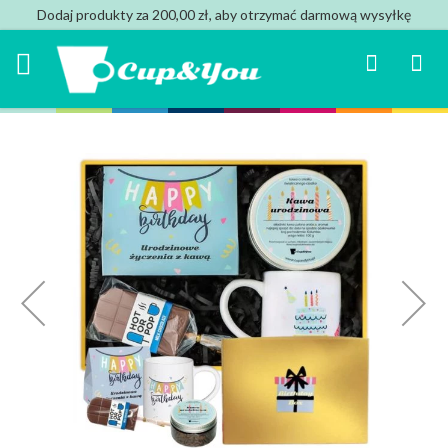
Dodaj produkty za 200,00 zł, aby otrzymać darmową wysyłkę
Search
Mój k
Przejdź
na
koniec
galerii