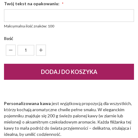
Twój tekst na opakowaniu:
Maksymalna ilość znaków: 100
Ilość
DODAJ DO KOSZYKA
Personalizowana kawa
jest wyjątkową propozycją dla wszystkich,
którzy kochają aromatyczne chwile pełne smaku. W eleganckim
pojemniku znajduje się 200 g świeżo palonej kawy (w ziarnie lub
mielonej) o aksamitnym czekoladowym aromacie. Każda filiżanka tej
kawy to mała podróż do świata przyjemności – delikatna, otulająca i
idealna, by umilić codzienność.