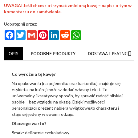
UWAGA! Jeśli chcesz otrzymać zmieloną kawę – napisz o tym w
komentarzu do zamówienia.
Udostępnij przez:
Facebook
Twitter
Gmail
Pinterest
LinkedIn
Reddit
WhatsApp
NAS
OPIS
PODOBNE PRODUKTY
DOSTAWA I PŁATNOŚĆ
Co wyróżnia tę kawę?
Na opakowaniu (na pojemniku oraz kartoniku) znajduje się
etykieta, na której możesz dodać własny tekst. To
uniwersalny i kreatywny sposób, by sprawić radość bliskiej
osobie – bez względu na okazję. Dzięki możliwości
personalizacji prezent nabiera wyjątkowego charakteru i
staje się jedyny w swoim rodzaju.
Dlaczego warto?
Smak:
delikatnie czekoladowy