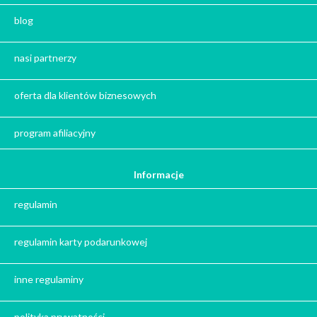
Zestaw kaw
blog
Herbata na prezent
Kawa na prezent
nasi partnerzy
Kalendarze adwentowe
Zima
oferta dla klientów biznesowych
Jesień
Herbata - podziękowanie dla gości
program afiliacyjny
Ile gram ma łyżeczka do herbaty
?
Informacje
Prezent na święta
regulamin
Prezent dla babci na święta
Prezent dla dziadka na święta
regulamin karty podarunkowej
Prezent dla mężczyzny na święta
Prezent dla przyjaciółki na święta
inne regulaminy
Prezent dla żony na święta
Prezent dla chłopaka na święta
polityka prywatności