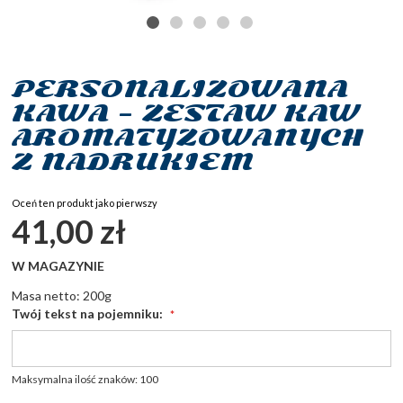
PERSONALIZOWANA
Przejdź
na
KAWA – ZESTAW KAW
początek
AROMATYZOWANYCH
galerii
Z NADRUKIEM
Oceń ten produkt jako pierwszy
41,00 zł
W MAGAZYNIE
Masa netto: 200g
Twój tekst na pojemniku:
Maksymalna ilość znaków: 100