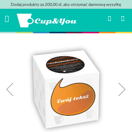
Dodaj produkty za 200,00 zł, aby otrzymać darmową wysyłkę
Search
Mój k
Przejdź
na
koniec
galerii