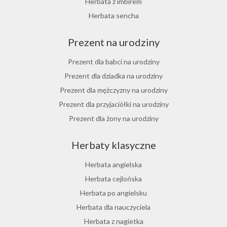
Herbata z imbirem
Herbata jesienna
Herbata sencha
Herbata cynamonowa
Prezent na urodziny
Herbata jaśminowa
Herbata jasminowa
Prezent dla babci na urodziny
Herbata rumiankowa
Prezent dla dziadka na urodziny
Koper włoski herbata
Prezent dla mężczyzny na urodziny
Herbata z goździkami
Prezent dla przyjaciółki na urodziny
Herbata z cynamonem
Prezent dla żony na urodziny
Herbata z bergamotką
Prezent dla chłopaka na urodziny
Herbaty klasyczne
Prezent dla dziewczyny na urodziny
Prezent dla koleżanki na urodziny
Herbata angielska
Prezent dla mamy na urodziny
Herbata cejlońska
Prezent dla taty na urodziny
Herbata po angielsku
Prezent dla męża na urodziny
Herbata dla nauczyciela
Prezent dla przyjaciela na urodziny
Herbata z nagietka