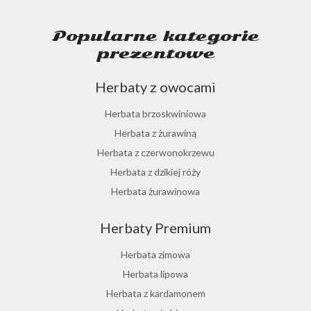
Popularne kategorie
prezentowe
Herbaty z owocami
Herbata brzoskwiniowa
Herbata z żurawiną
Herbata z czerwonokrzewu
Herbata z dzikiej róży
Herbata żurawinowa
Herbata z morwy białej
Herbaty Premium
Ostrokrzew paragwajski
Hibiskus herbata
Herbata zimowa
Herbata różana
Herbata lipowa
Herbata z lukrecji
Herbata z kardamonem
Herbata z rokitnika