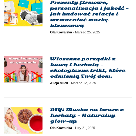
Prezenty firmowe,
personalizacja i jakość –
jak budować relacje i
wzmacniać markę
biznesową
Ola Kowalska
-
Marzec 25, 2025
Wiosenne porządki z
kawą i herbatą -
ekologiczne triki, które
odmienią Twój dom.
Alicja Milek
-
Marzec 12, 2025
DIY: Maska na twarz z
herbaty – Naturalny
glow-up
Ola Kowalska
-
Luty 21, 2025