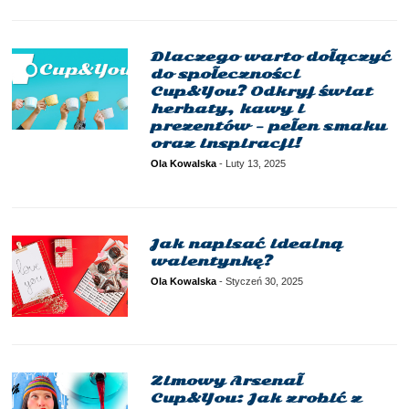
Dlaczego warto dołączyć
do społeczności
Cup&You? Odkryj świat
herbaty, kawy i
prezentów - pełen smaku
oraz inspiracji!
Ola Kowalska
-
Luty 13, 2025
Jak napisać idealną
walentynkę?
Ola Kowalska
-
Styczeń 30, 2025
Zimowy Arsenał
Cup&You: Jak zrobić z