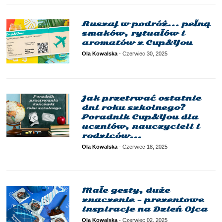
Ruszaj w podróż... pełną
smaków, rytuałów i
aromatów z Cup&You
Ola Kowalska
-
Czerwiec 30, 2025
Jak przetrwać ostatnie
dni roku szkolnego?
Poradnik Cup&You dla
uczniów, nauczycieli i
rodziców...
Ola Kowalska
-
Czerwiec 18, 2025
Małe gesty, duże
znaczenie – prezentowe
inspiracje na Dzień Ojca
Ola Kowalska
-
Czerwiec 02, 2025