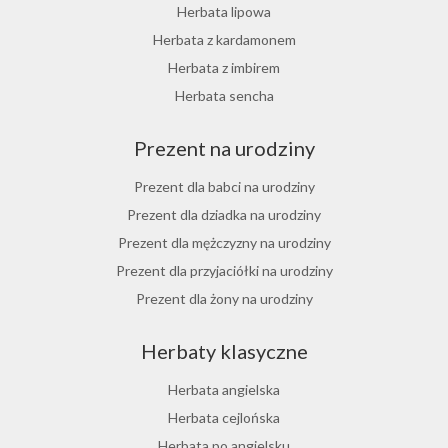
Herbata różana
Herbata lipowa
Herbata z lukrecji
Herbata z kardamonem
Herbata z rokitnika
Herbata z imbirem
Herbata jesienna
Herbata sencha
Herbata cynamonowa
Prezent na urodziny
Herbata jaśminowa
Herbata jasminowa
Prezent dla babci na urodziny
Herbata rumiankowa
Prezent dla dziadka na urodziny
Koper włoski herbata
Prezent dla mężczyzny na urodziny
Herbata z goździkami
Prezent dla przyjaciółki na urodziny
Herbata z cynamonem
Prezent dla żony na urodziny
Herbata z bergamotką
Prezent dla chłopaka na urodziny
Herbaty klasyczne
Prezent dla dziewczyny na urodziny
Prezent dla koleżanki na urodziny
Herbata angielska
Prezent dla mamy na urodziny
Herbata cejlońska
Prezent dla taty na urodziny
Herbata po angielsku