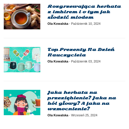
Rozgrzewająca herbata
z imbirem i o tym jak
słodzić miodem
Ola Kowalska
-
Październik 10, 2024
Top Prezenty Na Dzień
Nauczyciela
Ola Kowalska
-
Październik 03, 2024
Jaka herbata na
przeziębienie? Jaka na
ból głowy? A jaka na
wzmocnienie?
Ola Kowalska
-
Wrzesień 25, 2024