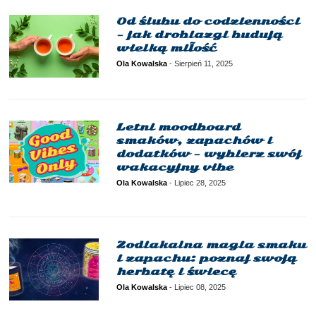
Od ślubu do codzienności
– jak drobiazgi budują
wielką miłość
Ola Kowalska
-
Sierpień 11, 2025
Letni moodboard
smaków, zapachów i
dodatków – wybierz swój
wakacyjny vibe
Ola Kowalska
-
Lipiec 28, 2025
Zodiakalna magia smaku
i zapachu: poznaj swoją
herbatę i świecę
Ola Kowalska
-
Lipiec 08, 2025