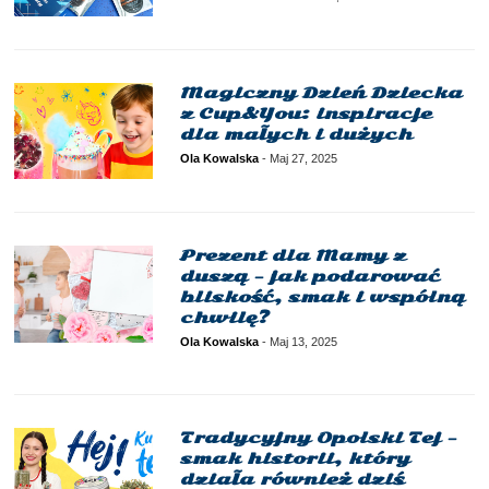
Magiczny Dzień Dziecka
z Cup&You: inspiracje
dla małych i dużych
Ola Kowalska
-
Maj 27, 2025
Prezent dla Mamy z
duszą – jak podarować
bliskość, smak i wspólną
chwilę?
Ola Kowalska
-
Maj 13, 2025
Tradycyjny Opolski Tej –
smak historii, który
działa również dziś