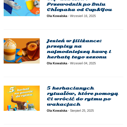
Przewodnik po Dniu
Chłopaka od Cup&You
Ola Kowalska
-
Wrzesień 16, 2025
Jesień w filiżance:
przepisy na
najmodniejszą kawę i
herbatę tego sezonu
Ola Kowalska
-
Wrzesień 04, 2025
5 herbacianych
rytuałów, które pomogą
Ci wrócić do rytmu po
wakacjach
Ola Kowalska
-
Sierpień 25, 2025