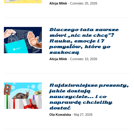
Alicja Milek
-
Czerwiec 25, 2026
Dlaczego tata zawsze
mówi „nic nie chcę”?
Nauka, emocje i 7
pomysłów, które go
zaskoczą
Alicja Milek
-
Czerwiec 10, 2026
Najdziwniejsze prezenty,
jakie dostają
nauczyciele… i co
naprawdę chcieliby
dostać
Ola Kowalska
-
Maj 27, 2026