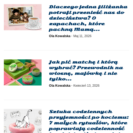
Dlaczego jedna filiżanka
potrafi przenieść nas do
dzieciństwa? O
zapachach, które
pachną Mamą…
Ola Kowalska
-
Maj 11, 2026
Jak pić matchę i którą
wybrać? Przewodnik na
wiosnę, majówkę i nie
tylko…
Ola Kowalska
-
Kwiecień 13, 2026
Sztuka codziennych
przyjemności po kociemu:
7 małych rytuałów, które
poprawiają codzienność