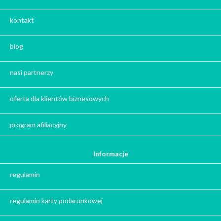
Kalendarze Adwentowe z kawą i herbatą
kontakt
Zestaw herbat
Zestaw kaw
blog
Herbata na prezent
Kawa na prezent
nasi partnerzy
Kalendarze adwentowe
Zima
oferta dla klientów biznesowych
Jesień
Herbata - podziękowanie dla gości
program afiliacyjny
Ile gram ma łyżeczka do herbaty
?
Informacje
Prezent na święta
regulamin
Prezent dla babci na święta
Prezent dla dziadka na święta
regulamin karty podarunkowej
Prezent dla mężczyzny na święta