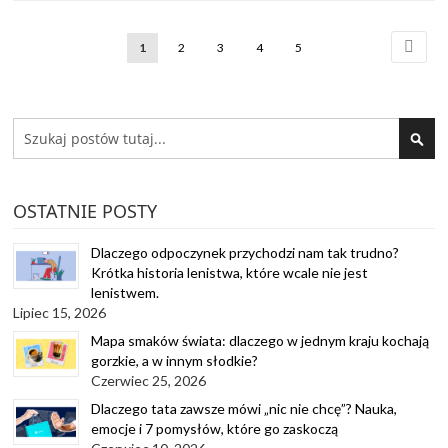
Strona
Strona
Nastę
Aktualnie
Strona
Strona
Strona
Strona
1
2
3
4
5
czytasz
stronę
Search
SEA
OSTATNIE POSTY
Dlaczego odpoczynek przychodzi nam tak trudno?
Krótka historia lenistwa, które wcale nie jest
lenistwem.
Lipiec 15, 2026
Mapa smaków świata: dlaczego w jednym kraju kochają
gorzkie, a w innym słodkie?
Czerwiec 25, 2026
Dlaczego tata zawsze mówi „nic nie chcę”? Nauka,
emocje i 7 pomysłów, które go zaskoczą