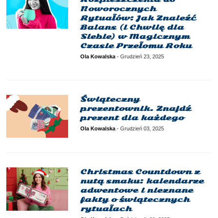
Noworocznych
Rytuałów: Jak Znaleźć
Balans (i Chwilę dla
Siebie) w Magicznym
Czasie Przełomu Roku
Ola Kowalska
-
Grudzień 23, 2025
Świąteczny
prezentownik. Znajdź
prezent dla każdego
Ola Kowalska
-
Grudzień 03, 2025
Christmas Countdown z
nutą smaku: kalendarze
adwentowe i nieznane
fakty o świątecznych
rytuałach