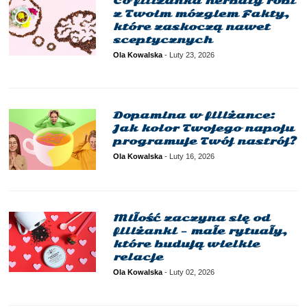
Co filiżanka herbaty robi
z Twoim mózgiem Fakty,
które zaskoczą nawet
sceptycznych
Ola Kowalska
-
Luty 23, 2026
Dopamina w filiżance:
Jak kolor Twojego napoju
programuje Twój nastrój?
Ola Kowalska
-
Luty 16, 2026
Miłość zaczyna się od
filiżanki – małe rytuały,
które budują wielkie
relacje
Ola Kowalska
-
Luty 02, 2026