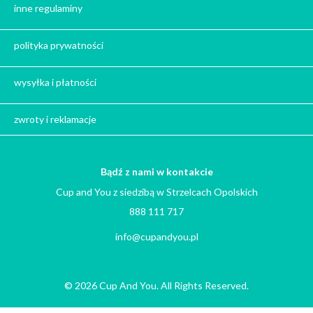
Prezent dla przyjaciółki na święta
inne regulaminy
Prezent dla żony na święta
Prezent dla chłopaka na święta
polityka prywatności
Prezent dla dziewczyny na święta
Prezent dla koleżanki na święta
wysyłka i płatności
Prezent dla mamy na święta
zwroty i reklamacje
Prezent dla taty na święta
Prezent dla męża na święta
Prezent dla rodziców na święta
Bądź z nami w kontakcie
Prezent dla brata na święta
Cup and You z siedzibą w Strzelcach Opolskich
Prezenty dla mężczyzny na święta
888 111 717
Prezent dla kobiety na święta
info@cupandyou.pl
Prezent dla szwagra na święta
Prezent dla narzeczonego na święta
Prezent dla szefowej na święta
© 2026 Cup And You. All Rights Reserved.
Prezenty na święta dla teściów