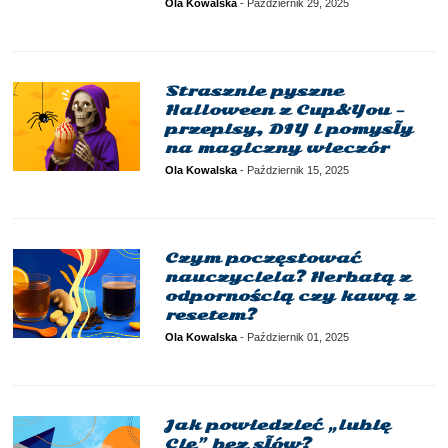
Ola Kowalska
-
Październik 29, 2025
Strasznie pyszne
Halloween z Cup&You –
przepisy, DIY i pomysły
na magiczny wieczór
Ola Kowalska
-
Październik 15, 2025
Czym poczęstować
nauczyciela? Herbatą z
odpornością czy kawą z
resetem?
Ola Kowalska
-
Październik 01, 2025
Jak powiedzieć „lubię
Cię” bez słów?