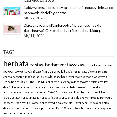
Czerwiec 10, 2026
Najdziwniejsze prezenty, jakie dostają nauczyciele… i co
naprawdę chcieliby dostać
Maj 27, 2026
Dlaczego jedna filiżanka potrafi przenieść nas do
dzieciństwa? O zapachach, które pachną Mamą…
Maj 11, 2026
TAGI
herbata
zestaw herbat
zestawy kaw
zima
kalendarze
adwentowe
kawa
Boże Narodzenie
lato
wiosna
herbata zielona
herbata
czarna
herbata funkcjonalna
jesień
wielkanoc
box prezentowy
akcesoria
walentynki
Dzień Kobiet
Dzień Babci i Dziadka
prezent dla Mamy
świece sojowe
herbata rooibos
dzień chłopaka
prezent dla Taty
herbata owocowa
herbata ziołowa
prezent dla
nauczyciela
zestaw kaw
prezent na Dzień Ojca
kawa smakowa
herbata pu-erh
herbata
biała
zestawy herbat
matcha
herbata liściasta
prezent na ślub
kawa mrożona
pomysł na
prezent
urodziny
ślub i wesele
prezenty dla nauczyciela
Prezenty na Dzień Ojca
dzień
dziewczyn
yerba mate
zestaw prezentowy
Dzień Ojca
mrożona herbata
herbata sypana
herbata mrożona
ice tea