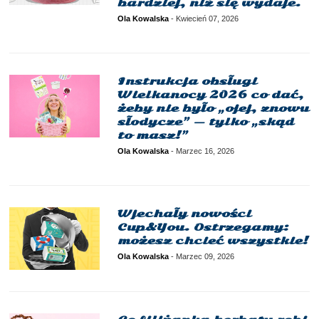
bardziej, niż się wydaje.
Ola Kowalska
-
Kwiecień 07, 2026
Instrukcja obsługi
Wielkanocy 2026 co dać,
żeby nie było „ojej, znowu
słodycze” — tylko „skąd
to masz!”
Ola Kowalska
-
Marzec 16, 2026
Wjechały nowości
Cup&You. Ostrzegamy:
możesz chcieć wszystkie!
Ola Kowalska
-
Marzec 09, 2026