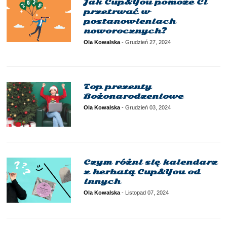
Jak Cup&You pomoże Ci
przetrwać w
postanowieniach
noworocznych?
Ola Kowalska
-
Grudzień 27, 2024
Top prezenty
Bożonarodzeniowe
Ola Kowalska
-
Grudzień 03, 2024
Czym różni się kalendarz
z herbatą Cup&You od
innych
Ola Kowalska
-
Listopad 07, 2024