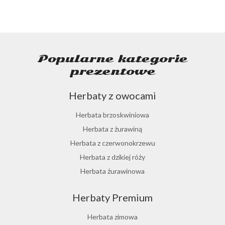
Popularne kategorie
prezentowe
Herbaty z owocami
Herbata brzoskwiniowa
Herbata z żurawiną
Herbata z czerwonokrzewu
Herbata z dzikiej róży
Herbata żurawinowa
Herbata z morwy białej
Herbaty Premium
Ostrokrzew paragwajski
Hibiskus herbata
Herbata zimowa