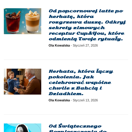
Od popcornowej latte po
herbatę, która
rozgrzewa duszę. Odkryj
sekrety zimowych
receptur Cup&You, które
odmienią Twoje rytuały.
Ola Kowalska
-
Styczeń 27, 2026
Herbata, która łączy
pokolenia. Jak
celebrować wspólne
chwile z Babcią i
Dziadkiem.
Ola Kowalska
-
Styczeń 13, 2026
Od Świątecznego
Rozpieszczenia do