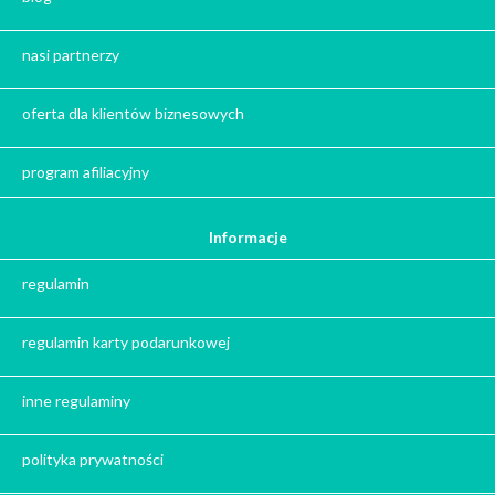
Herbata na prezent
Kawa na prezent
nasi partnerzy
Kalendarze adwentowe
Zima
oferta dla klientów biznesowych
Jesień
Herbata - podziękowanie dla gości
program afiliacyjny
Ile gram ma łyżeczka do herbaty
?
Informacje
Prezent na święta
regulamin
Prezent dla babci na święta
Prezent dla dziadka na święta
regulamin karty podarunkowej
Prezent dla mężczyzny na święta
Prezent dla przyjaciółki na święta
inne regulaminy
Prezent dla żony na święta
Prezent dla chłopaka na święta
polityka prywatności
Prezent dla dziewczyny na święta