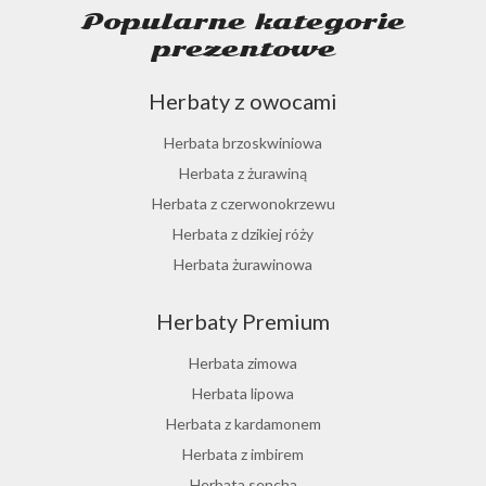
Popularne kategorie
prezentowe
Herbaty z owocami
Herbata brzoskwiniowa
Herbata z żurawiną
Herbata z czerwonokrzewu
Herbata z dzikiej róży
Herbata żurawinowa
Herbata z morwy białej
Herbaty Premium
Ostrokrzew paragwajski
Hibiskus herbata
Herbata zimowa
Herbata różana
Herbata lipowa
Herbata z lukrecji
Herbata z kardamonem
Herbata z rokitnika
Herbata z imbirem
Herbata jesienna
Herbata sencha