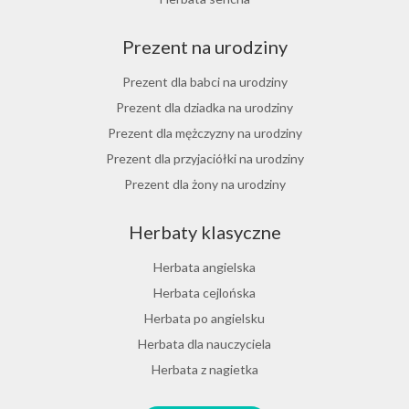
Herbata cynamonowa
Prezent na urodziny
Herbata jaśminowa
Herbata jasminowa
Prezent dla babci na urodziny
Herbata rumiankowa
Prezent dla dziadka na urodziny
Koper włoski herbata
Prezent dla mężczyzny na urodziny
Herbata z goździkami
Prezent dla przyjaciółki na urodziny
Herbata z cynamonem
Prezent dla żony na urodziny
Herbata z bergamotką
Prezent dla chłopaka na urodziny
Herbaty klasyczne
Prezent dla dziewczyny na urodziny
Prezent dla koleżanki na urodziny
Herbata angielska
Prezent dla mamy na urodziny
Herbata cejlońska
Prezent dla taty na urodziny
Herbata po angielsku
Prezent dla męża na urodziny
Herbata dla nauczyciela
Prezent dla przyjaciela na urodziny
Herbata z nagietka
Herbata miętowa