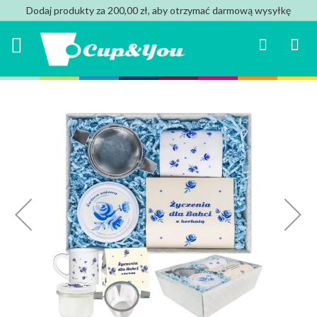
Dodaj produkty za 200,00 zł, aby otrzymać darmową wysyłkę
Search
Mój k
Przejdź
na
koniec
galerii