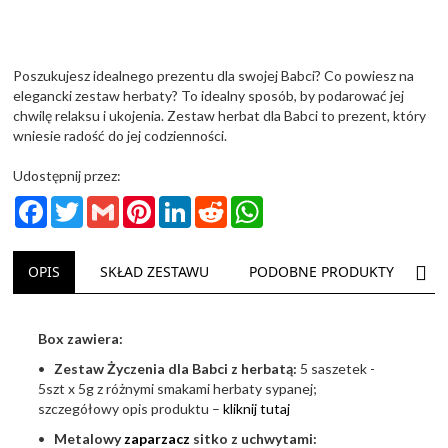
Poszukujesz idealnego prezentu dla swojej Babci? Co powiesz na
elegancki zestaw herbaty? To idealny sposób, by podarować jej
chwilę relaksu i ukojenia. Zestaw herbat dla Babci to prezent, który
wniesie radość do jej codzienności.
Udostępnij przez:
Facebook
Twitter
Gmail
Pinterest
LinkedIn
Reddit
WhatsApp
NAS
OPIS
SKŁAD ZESTAWU
PODOBNE PRODUKTY
D
Box zawiera:
•
Zestaw Życzenia dla Babci z herbatą:
5 saszetek -
5szt x 5g z różnymi smakami herbaty sypanej;
szczegółowy opis produktu –
kliknij tutaj
•
Metalowy
zaparzacz
sitko z uchwytami: