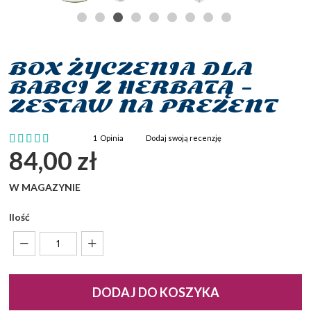
BOX ŻYCZENIA DLA
Przejdź
na
BABCI Z HERBATĄ –
początek
ZESTAW NA PREZENT
galerii
Ocena:
1
Opinia
Dodaj swoją recenzję
100
100
% of
84,00 zł
W MAGAZYNIE
Ilość
DODAJ DO KOSZYKA