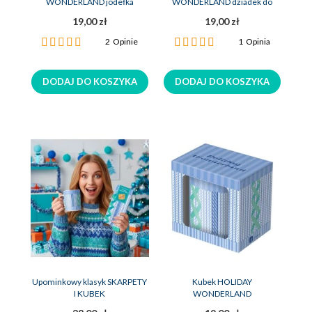
WONDERLAND jodełka
WONDERLAND dziadek do
orzechów
19,00 zł
19,00 zł
Ocena:
Ocena:
2
Opinie
1
Opinia
100%
100%
DODAJ DO KOSZYKA
DODAJ DO KOSZYKA
Upominkowy klasyk SKARPETY
Kubek HOLIDAY
I KUBEK
WONDERLAND