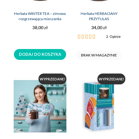
Herbata WINTER TEA – zimowa
Herbata HERBACIANY
rozgrzewająca mieszanka
PRZYTULAS
38,00 zł
34,00 zł
Ocena:
2
Opinie
100%
DODAJ DO KOSZYKA
BRAK W MAGAZYNIE
WYPRZEDANE!
WYPRZEDANE!