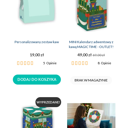
Personalizowany zestaw kaw
MINI Kalendarz adwentowy z
kawą MAGIC TIME - OUTLET!
19,00 zł
49,00 zł
69,00 zł
Ocena:
Ocena:
5
Opinie
8
Opinie
100%
100%
DODAJ DO KOSZYKA
BRAK W MAGAZYNIE
WYPRZEDANE!