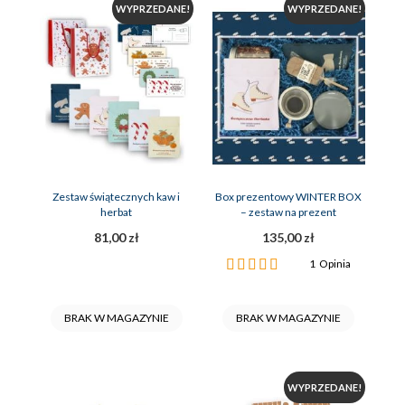
WYPRZEDANE!
WYPRZEDANE!
Zestaw świątecznych kaw i
Box prezentowy WINTER BOX
herbat
– zestaw na prezent
81,00 zł
135,00 zł
Ocena:
1
Opinia
100%
BRAK W MAGAZYNIE
BRAK W MAGAZYNIE
WYPRZEDANE!