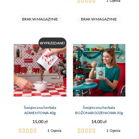
Ocena:
1
Opinia
100%
BRAK W MAGAZYNIE
BRAK W MAGAZYNIE
WYPRZEDANE!
Świąteczna herbata
Świąteczna herbata
ADWENTOWA 40g
BOŻONARODZENIOWA 30g
15,00 zł
14,00 zł
Ocena:
Ocena:
1
Opinia
1
Opinia
100%
100%