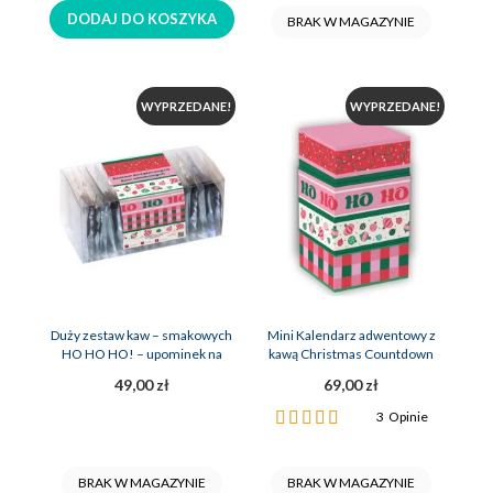
DODAJ DO KOSZYKA
BRAK W MAGAZYNIE
WYPRZEDANE!
WYPRZEDANE!
Duży zestaw kaw – smakowych
Mini Kalendarz adwentowy z
HO HO HO! – upominek na
kawą Christmas Countdown
święta
49,00 zł
69,00 zł
Ocena:
3
Opinie
100%
BRAK W MAGAZYNIE
BRAK W MAGAZYNIE