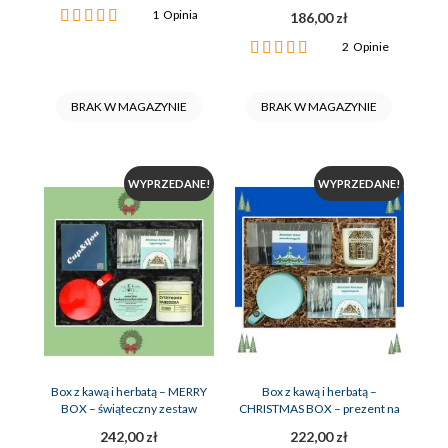
Ocena:
1
Opinia
186,00 zł
100%
Ocena:
2
Opinie
100%
BRAK W MAGAZYNIE
BRAK W MAGAZYNIE
WYPRZEDANE!
WYPRZEDANE!
Box z kawą i herbatą – MERRY
Box z kawą i herbatą –
BOX – świąteczny zestaw
CHRISTMAS BOX – prezent na
prezentowy
święta
242,00 zł
222,00 zł