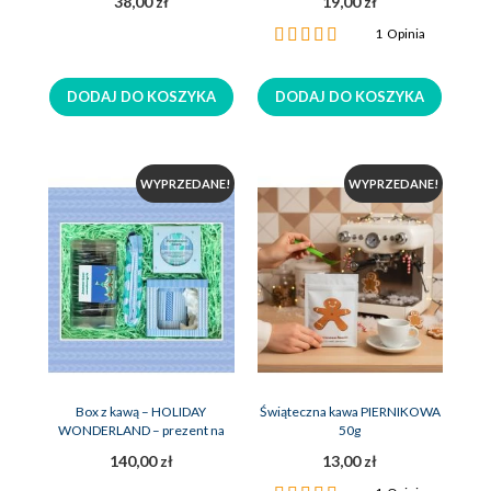
38,00 zł
19,00 zł
Ocena:
1
Opinia
100%
DODAJ DO KOSZYKA
DODAJ DO KOSZYKA
WYPRZEDANE!
WYPRZEDANE!
Box z kawą – HOLIDAY
Świąteczna kawa PIERNIKOWA
WONDERLAND – prezent na
50g
święta
140,00 zł
13,00 zł