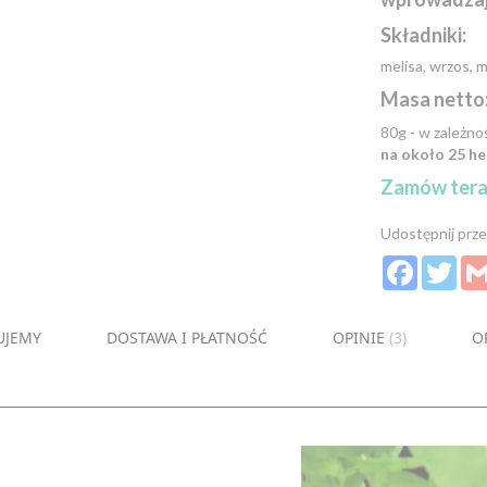
Składniki:
melisa, wrzos, m
Masa netto
80g - w zależn
na około 25 h
Zamów teraz 
Udostępnij prze
Facebook
Twit
UJEMY
DOSTAWA I PŁATNOŚĆ
OPINIE
3
O