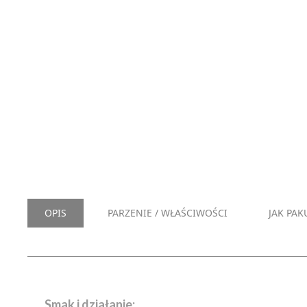
OPIS
PARZENIE / WŁAŚCIWOŚCI
JAK PAK
Smak i działanie: