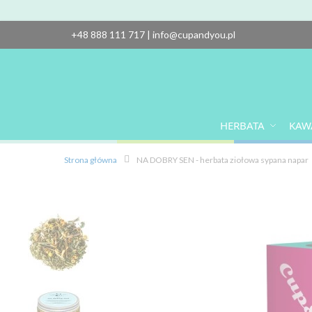
+48 888 111 717
|
info@cupandyou.pl
HERBATA
KAW
Strona główna
NA DOBRY SEN - herbata ziołowa sypana napar
Przejdź
na
koniec
galerii