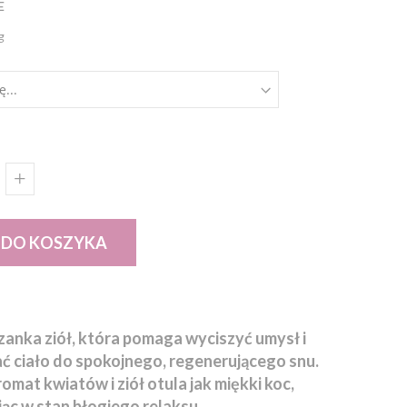
E
g
 DO KOSZYKA
zanka ziół, która pomaga wyciszyć umysł i
 ciało do spokojnego, regenerującego snu.
omat kwiatów i ziół otula jak miękki koc,
c w stan błogiego relaksu.