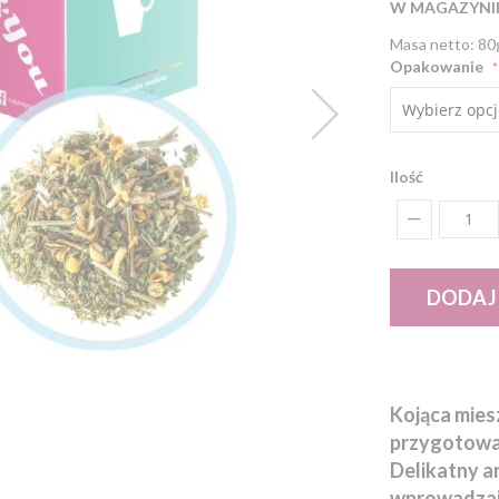
W MAGAZYNI
Masa netto: 80
Opakowanie
Ilość
DODAJ
Kojąca mies
przygotować
Delikatny ar
wprowadzają