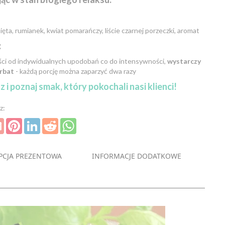
ięta, rumianek, kwiat pomarańczy, liście czarnej porzeczki, aromat
:
ości od indywidualnych upodobań co do intensywności,
wystarczy
erbat
- każdą porcję można zaparzyć dwa razy
i poznaj smak, który pokochali nasi klienci!
z:
ter
Gmail
Pinterest
LinkedIn
Reddit
WhatsApp
PCJA PREZENTOWA
INFORMACJE DODATKOWE