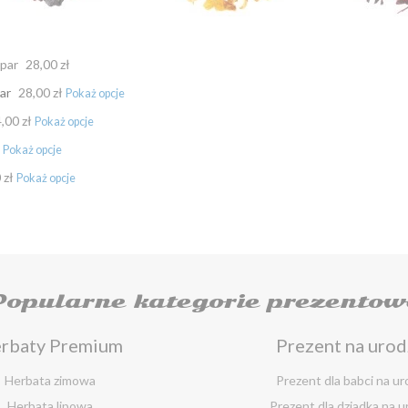
apar
28,00 zł
ar
28,00 zł
,00 zł
ł
 zł
Popularne kategorie prezentow
rbaty Premium
Prezent na urod
Herbata zimowa
Prezent dla babci na ur
Herbata lipowa
Prezent dla dziadka na u