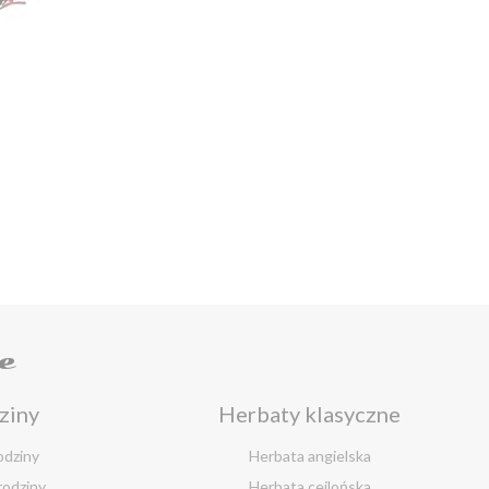
e
ziny
Herbaty klasyczne
odziny
Herbata angielska
rodziny
Herbata cejlońska