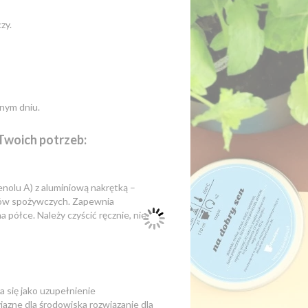
zy.
wnym dniu.
Twoich potrzeb:
enolu A) z aluminiową nakrętką –
tów spożywczych. Zapewnia
a półce. Należy czyścić ręcznie, nie
 się jako uzupełnienie
jazne dla środowiska rozwiązanie dla