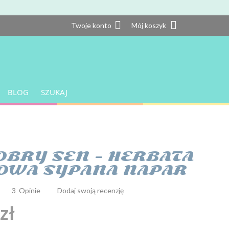
Twoje konto
Twoje konto
Mój koszyk
BLOG
SZUKAJ
OBRY SEN - HERBATA
OWA SYPANA NAPAR
3
Opinie
Dodaj swoją recenzję
zł