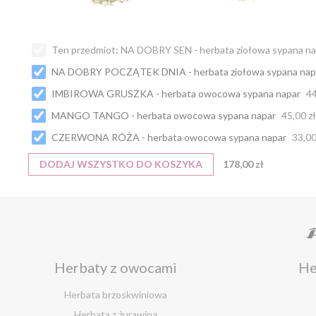
Ten przedmiot:
NA DOBRY SEN - herbata ziołowa sypana n
NA DOBRY POCZĄTEK DNIA - herbata ziołowa sypana nap
IMBIROWA GRUSZKA - herbata owocowa sypana napar
44
MANGO TANGO - herbata owocowa sypana napar
45,00 z
CZERWONA RÓŻA - herbata owocowa sypana napar
33,00
DODAJ WSZYSTKO DO KOSZYKA
178,00 zł
Herbaty z owocami
He
Herbata brzoskwiniowa
Herbata z żurawiną