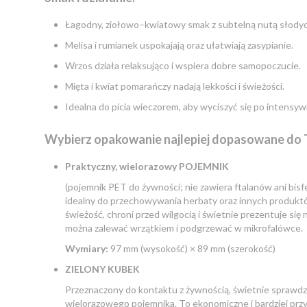
Łagodny, ziołowo–kwiatowy smak z subtelną nutą słodyc
Melisa i rumianek uspokajają oraz ułatwiają zasypianie.
Wrzos działa relaksująco i wspiera dobre samopoczucie.
Mięta i kwiat pomarańczy nadają lekkości i świeżości.
Idealna do picia wieczorem, aby wyciszyć się po intensy
Wybierz opakowanie najlepiej dopasowane do 
Praktyczny, wielorazowy POJEMNIK
(pojemnik PET do żywności; nie zawiera ftalanów ani bisf
idealny do przechowywania herbaty oraz innych produk
świeżość, chroni przed wilgocią i świetnie prezentuje się n
można zalewać wrzątkiem i podgrzewać w mikrofalówce.
Wymiary:
97 mm (wysokość) × 89 mm (szerokość)
ZIELONY KUBEK
Przeznaczony do kontaktu z żywnością, świetnie sprawdza
wielorazowego pojemnika. To ekonomiczne i bardziej przy