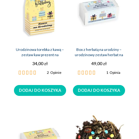
Urodzinowa torebka z kawą –
Box z herbatą na urodziny –
zestaw kaw prezent na
urodzinowy zestaw herbat na
urodziny
upominek
34,00 zł
49,00 zł
Ocena:
Ocena:
2
Opinie
1
Opinia
100%
100%
DODAJ DO KOSZYKA
DODAJ DO KOSZYKA