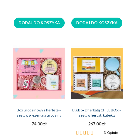
DODAJ DO KOSZYKA
DODAJ DO KOSZYKA
Box urodzinowy z herbatą –
Big Box z herbatą CHILL BOX –
zestaw prezent na urodziny
zestaw herbat, kubek z
zaparzaczem, 2x świeca sojowa
74,00 zł
267,00 zł
Ocena:
3
Opinie