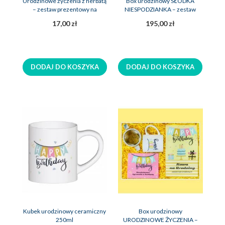
Urodzinowe życzenia z herbatą
Box urodzinowy SŁODKA
– zestaw prezentowy na
NIESPODZIANKA – zestaw
urodziny
upominek na urodziny
17,00 zł
195,00 zł
DODAJ DO KOSZYKA
DODAJ DO KOSZYKA
Kubek urodzinowy ceramiczny
Box urodzinowy
250ml
URODZINOWE ŻYCZENIA –