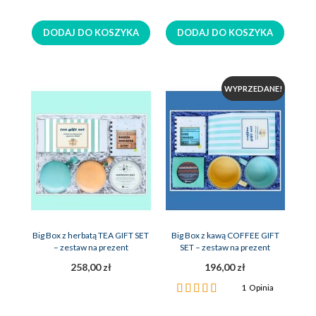
100%
DODAJ DO KOSZYKA
DODAJ DO KOSZYKA
WYPRZEDANE!
Big Box z herbatą TEA GIFT SET
Big Box z kawą COFFEE GIFT
– zestaw na prezent
SET – zestaw na prezent
258,00 zł
196,00 zł
Ocena:
1
Opinia
100%