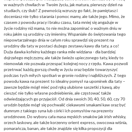
w ważnych chwilach w Twoim życiu, jak matura, pierwszy dzień na
studiach, czy ślub? Z pewnością wzruszy go fakt, że pamiętasz i
doceniasz nie tylko starania i pomoc mamy, ale także jego. Mimo, że
czasem z powodu pracy i braku czasu, tata mniej się angażuje w
życie rodziny niż mama, to nie można zapominać o ważnym dniu w
roku jakim są urodziny czy imieniny. Wspaniale do świętowania tego
niepowtarzalnego dnia w całym roku sprawdzi się prezent na
urodziny dla taty w postaci dużego zestawu kawy dla taty, a co!
Duża dawka kofeiny każdego ranka mile widziana - dla bardziej
dojrzałego mężczyzny, ale także świeżo upieczonego taty, kiedy to
niemowlak nie pozwala przespać kolejnej nocy z rzędu. Kawa pozwoli
przetrwać każdą gorszą chwilę w życiu oraz będzie towarzyszyć
podczas tych miłych spotkań w gronie rodziny i najbliższych. Z tego
powodu kawa na prezent to idealny pomysł na upominek dla taty –
zawsze będzie mógł mieć pod ręką ulubione saszetki z kawą, aby
cieszyć nie tylko własne podniebienie, ale częstować także
odwiedzających go przyjaciół. Od dnia swoich 30, 40, 50, 60, czy 70
urodzin będzie mógł się pochwalić ciekawymi smakami kaw oraz być
dumnym z takiego syna lub córki i ich pomysłów na prezenty
urodzinowe. Do wyboru cała masa męskich smaków jak irish whisky,
orzech laskowy, ale także korzenny orient express, owocowa wiśnia,
pomarańcza, banan, ale także znajdzie się kilka propozycji dla