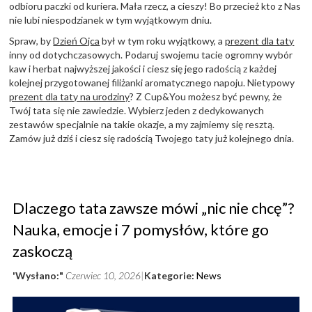
odbioru paczki od kuriera. Mała rzecz, a cieszy! Bo przecież kto z Nas
nie lubi niespodzianek w tym wyjątkowym dniu.
Spraw, by
Dzień Ojca
był w tym roku wyjątkowy, a
prezent dla taty
inny od dotychczasowych. Podaruj swojemu tacie ogromny wybór
kaw i herbat najwyższej jakości i ciesz się jego radością z każdej
kolejnej przygotowanej filiżanki aromatycznego napoju. Nietypowy
prezent dla taty na urodziny
? Z Cup&You możesz być pewny, że
Twój tata się nie zawiedzie. Wybierz jeden z dedykowanych
zestawów specjalnie na takie okazje, a my zajmiemy się resztą.
Zamów już dziś i ciesz się radością Twojego taty już kolejnego dnia.
Dlaczego tata zawsze mówi „nic nie chcę”?
Nauka, emocje i 7 pomysłów, które go
zaskoczą
'Wysłano:"
Czerwiec 10, 2026
Kategorie:
News