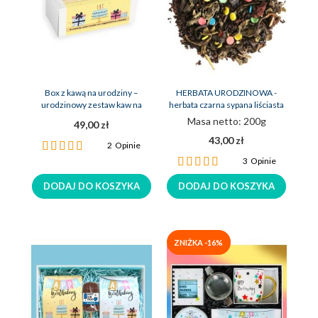
Box z kawą na urodziny –
HERBATA URODZINOWA -
urodzinowy zestaw kaw na
herbata czarna sypana liściasta
prezent
Masa netto: 200g
49,00 zł
43,00 zł
Ocena:
2
Opinie
100%
Ocena:
3
Opinie
100%
DODAJ DO KOSZYKA
DODAJ DO KOSZYKA
ZNIŻKA -16%