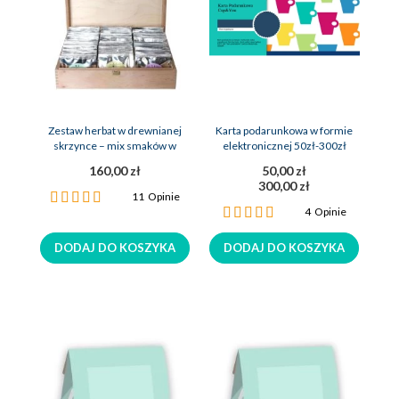
Zestaw herbat w drewnianej
Karta podarunkowa w formie
skrzynce – mix smaków w
elektronicznej 50zł-300zł
saszetkach
160,00 zł
50,00 zł
300,00 zł
Ocena:
11
Opinie
Ocena:
100%
4
Opinie
100%
DODAJ DO KOSZYKA
DODAJ DO KOSZYKA