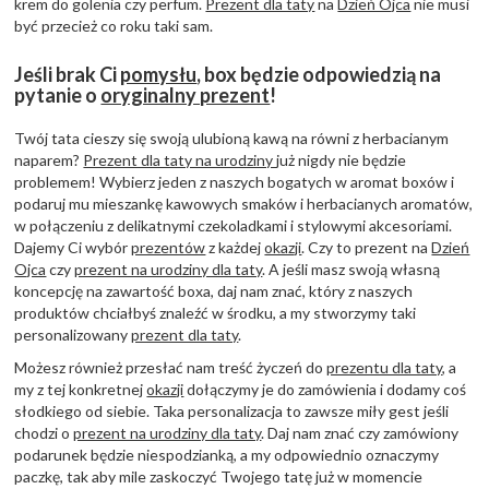
krem do golenia czy perfum.
Prezent dla taty
na
Dzień Ojca
nie musi
być przecież co roku taki sam.
Jeśli brak Ci
pomysłu
, box będzie odpowiedzią na
pytanie o
oryginalny prezent
!
Twój tata cieszy się swoją ulubioną kawą na równi z herbacianym
naparem?
Prezent dla taty na urodziny
już nigdy nie będzie
problemem! Wybierz jeden z naszych bogatych w aromat boxów i
podaruj mu mieszankę kawowych smaków i herbacianych aromatów,
w połączeniu z delikatnymi czekoladkami i stylowymi akcesoriami.
Dajemy Ci wybór
prezentów
z każdej
okazji
. Czy to prezent na
Dzień
Ojca
czy
prezent na urodziny dla taty
. A jeśli masz swoją własną
koncepcję na zawartość boxa, daj nam znać, który z naszych
produktów chciałbyś znaleźć w środku, a my stworzymy taki
personalizowany
prezent dla taty
.
Możesz również przesłać nam treść życzeń do
prezentu dla taty
, a
my z tej konkretnej
okazji
dołączymy je do zamówienia i dodamy coś
słodkiego od siebie. Taka personalizacja to zawsze miły gest jeśli
chodzi o
prezent na urodziny dla taty
. Daj nam znać czy zamówiony
podarunek będzie niespodzianką, a my odpowiednio oznaczymy
paczkę, tak aby mile zaskoczyć Twojego tatę już w momencie