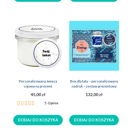
Personalizowana świeca
Box dla taty – personalizowany
sojowa na prezent
nadruk – zestaw prezentowy
upominkowy dla ojca
45,00 zł
132,00 zł
Ocena:
5
Opinie
96%
DODAJ DO KOSZYKA
DODAJ DO KOSZYKA