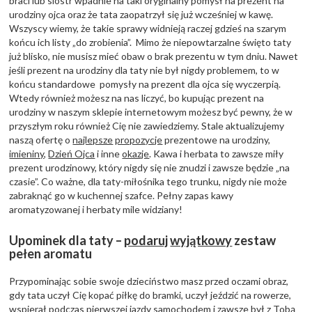
braci lub sióstr wpadnie na taki oryginalny pomysł na prezent na
urodziny ojca oraz że tata zaopatrzył się już wcześniej w kawę.
Wszyscy wiemy, że takie sprawy widnieją raczej gdzieś na szarym
końcu ich listy „do zrobienia”. Mimo że niepowtarzalne święto taty
już blisko, nie musisz mieć obaw o brak prezentu w tym dniu. Nawet
jeśli prezent na urodziny dla taty nie był nigdy problemem, to w
końcu standardowe pomysły na prezent dla ojca się wyczerpią.
Wtedy również możesz na nas liczyć, bo kupując prezent na
urodziny w naszym sklepie internetowym możesz być pewny, że w
przyszłym roku również Cię nie zawiedziemy. Stale aktualizujemy
naszą ofertę o
najlepsze
propozycje
prezentowe na urodziny,
imieniny
,
Dzień Ojca
i inne
okazje
. Kawa i herbata to zawsze miły
prezent urodzinowy, który nigdy się nie znudzi i zawsze będzie „na
czasie”. Co ważne, dla taty-miłośnika tego trunku, nigdy nie może
zabraknąć go w kuchennej szafce. Pełny zapas kawy
aromatyzowanej i herbaty mile widziany!
Upominek dla taty –
podaruj
wyjątkowy
zestaw
pełen aromatu
Przypominając sobie swoje dzieciństwo masz przed oczami obraz,
gdy tata uczył Cię kopać piłkę do bramki, uczył jeździć na rowerze,
wspierał podczas pierwszej jazdy samochodem i zawsze był z Tobą