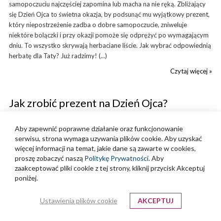
samopoczuciu najczęściej zapomina lub macha na nie ręką. Zbliżający
się Dzień Ojca to świetna okazja, by podsunąć mu wyjątkowy prezent,
który niepostrzeżenie zadba o dobre samopoczucie, zniweluje
niektóre bolączki i przy okazji pomoże się odprężyć po wymagającym
dniu. To wszystko skrywają herbaciane liście. Jak wybrać odpowiednią
herbatę dla Taty? Już radzimy! (...)
Czytaj więcej »
Jak zrobić prezent na Dzień Ojca?
Zaparzyć!
Aby zapewnić poprawne działanie oraz funkcjonowanie
'Wysłano:"
Czerwiec 07, 2022
serwisu, strona wymaga uzywania plików cookie. Aby uzyskać
więcej informacji na temat, jakie dane są zawarte w cookies,
proszę zobaczyć naszą
Politykę Prywatności
. Aby
zaakceptować pliki cookie z tej strony, kliknij przycisk Akceptuj
poniżej.
Ustawienia plików cookie
AKCEPTUJ