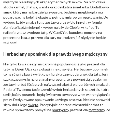
mężczyzn nie lubiących eksperymentalnych mixów. Na nich czeka
słodki karmel, chałwa, wanilia oraz delikatna śmietanka. Dodatkowo
smak, który mu najbardziej przypasuje, będziesz mógł/mogła mu
podarować na kolejną okazję w pełnowymiarowym opakowaniu. Do
wyboru każdy smak z tego zestawu oraz wiele innych, w formie
ziarnistej bądź mielonej – wybór należy do Ciebie, w końcu Ty
najlepiej znasz swojego tatę. W Cup&You kupujesz pomysły na
prezent na lata, a prezent dla taty na urodziny już nigdy nie będzie
taki sam!
Herbaciany upominek dla prawdziwego
mężczyzny
Nie tylko kawa cieszy się ogromną popularnością jako
prezent dla
taty
na
Dzień Ojca
czy z
okazji
innego
święta
. Herbaciany
upominek
to na równi z kawą
wyjątkowy
i
praktyczny
podarunek dla taty. Jeśli
szukasz
pomysłu
na
oryginalny prezent
, to z pewnością będzie nim
zestaw herbat liściastych najwyższej jakości o przeróżnych smakach.
Podaruj Twojemu tacie szeroki wybór herbacianych saszetek, które
umilą każdy poranek i będą świetnym towarzystwem w przeglądaniu
prasy. Dedykowane opakowanie każdego zestawu idealnie sprawdzi
się w dniu Jego
święta
. Precyzyjnie dobrane mieszanki herbat to
równie sprawdzony pomysł na
praktyczny
prezent dla
mężczyzny
, co