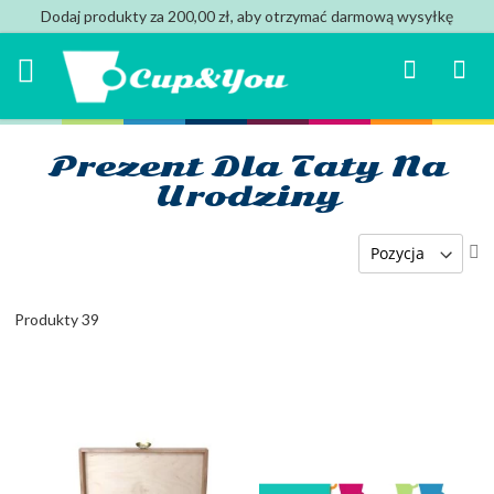
Dodaj produkty za 200,00 zł, aby otrzymać darmową wysyłkę
Search
Mój k
Prezent Dla Taty Na
Urodziny
U
ki
ma
Produkty
39