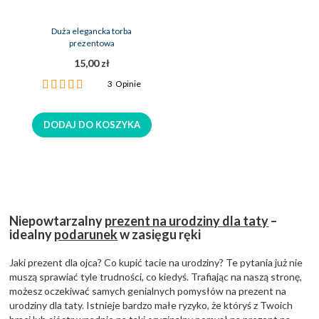
Duża elegancka torba
prezentowa
15,00 zł
Ocena:
3
Opinie
100%
DODAJ DO KOSZYKA
Niepowtarzalny
prezent na urodziny dla taty
–
idealny
podarunek
w zasięgu ręki
Jaki prezent dla ojca? Co kupić tacie na urodziny? Te pytania już nie
muszą sprawiać tyle trudności, co kiedyś. Trafiając na naszą stronę,
możesz oczekiwać samych genialnych pomysłów na prezent na
urodziny dla taty. Istnieje bardzo małe ryzyko, że któryś z Twoich