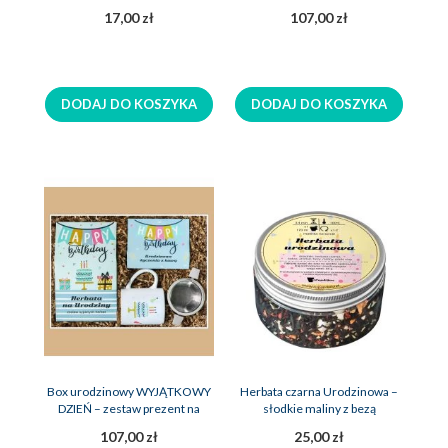
zestaw prezent na urodziny
17,00 zł
107,00 zł
DODAJ DO KOSZYKA
DODAJ DO KOSZYKA
Box urodzinowy WYJĄTKOWY
Herbata czarna Urodzinowa –
DZIEŃ – zestaw prezent na
słodkie maliny z bezą
urodziny
107,00 zł
25,00 zł