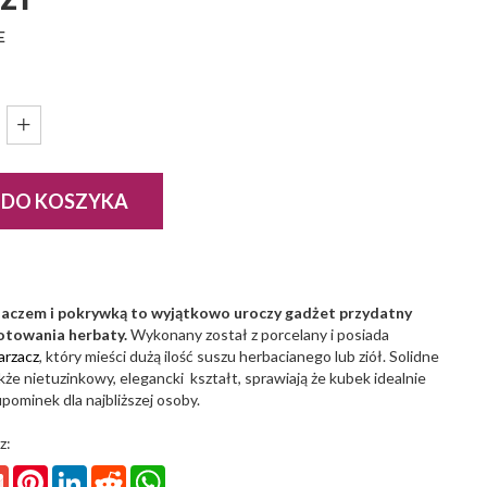
E
 DO KOSZYKA
zaczem i pokrywką to wyjątkowo uroczy gadżet przydatny
otowania herbaty.
Wykonany został z porcelany i posiada
arzacz
, który mieści dużą ilość suszu herbacianego lub ziół. Solidne
kże nietuzinkowy, elegancki kształt, sprawiają że kubek idealnie
upominek dla najbliższej osoby.
z:
ter
Gmail
Pinterest
LinkedIn
Reddit
WhatsApp