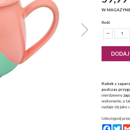
W MAGAZYNI
Ilość
DODAJ
Kubek z zapar
podczas przyg
nierdzewny
zap
wykonanie, a ta
nadaje się jako 
Udostępnij prze
Facebook
Twit