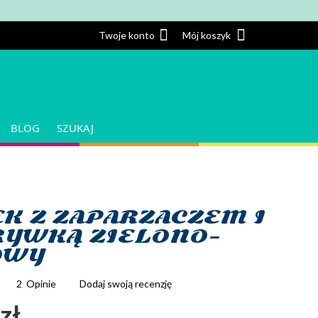
Twoje konto
Twoje konto
Mój koszyk
BLOG
SZUKAJ
K Z ZAPARZACZEM I
YWKĄ ZIELONO-
OWY
2
Opinie
Dodaj swoją recenzję
zł