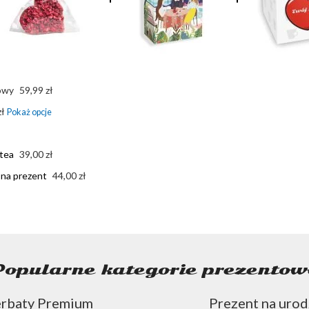
żowy
59,99 zł
zł
tea
39,00 zł
a prezent
44,00 zł
Popularne kategorie prezentow
rbaty Premium
Prezent na urod