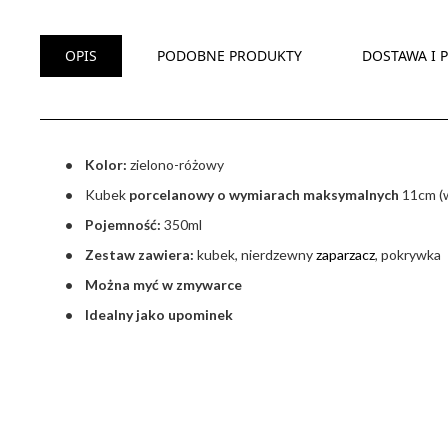
OPIS
PODOBNE PRODUKTY
DOSTAWA I 
• Kolor:
zielono-różowy
•
Kubek
porcelanowy o wymiarach maksymalnych
11cm (w
• Pojemność:
350ml
• Zestaw zawiera:
kubek, nierdzewny
zaparzacz
, pokrywka
• Można myć w zmywarce
•
Idealny jako upominek