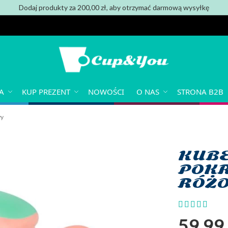
Dodaj produkty za 200,00 zł, aby otrzymać darmową wysyłkę
A
KUP PREZENT
NOWOŚCI
O NAS
STRONA B2B
wy
KUBE
POKR
RÓŻ
Ocena:
100
100
% of
59,99 