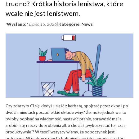
trudno? Krótka historia lenistwa, które
wcale nie jest lenistwem.
'Wysłano:"
Lipiec 15, 2026
Kategorie:
News
Czy zdarzyło Ci się kiedyś usiąść z herbatą, spojrzeć przez okno i po
dwóch minutach poczuć lekkie ukłucie winy? Że może jednak warto
byłoby odpisać na wiadomość, nastawić pranie, sprawdzić maila,
zrobić listę rzeczy do zrobienia albo chociaż „wykorzystać ten czas
produktywnie”? W teorii wszyscy wiemy, że odpoczynek jest
potrzebny. W praktyce często traktujemy go jak nagrodę, na którą