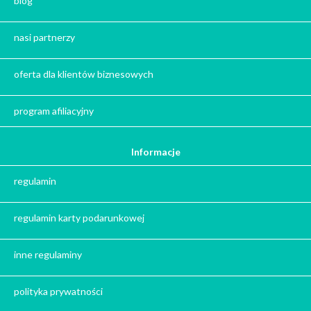
blog
Herbata na prezent
Kawa na prezent
nasi partnerzy
Kalendarze adwentowe
Zima
oferta dla klientów biznesowych
Jesień
Herbata - podziękowanie dla gości
program afiliacyjny
Ile gram ma łyżeczka do herbaty
?
Informacje
Prezent na święta
regulamin
Prezent dla babci na święta
Prezent dla dziadka na święta
regulamin karty podarunkowej
Prezent dla mężczyzny na święta
Prezent dla przyjaciółki na święta
inne regulaminy
Prezent dla żony na święta
Prezent dla chłopaka na święta
polityka prywatności
Prezent dla dziewczyny na święta