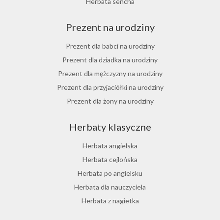
Herbata sencha
Herbata cynamonowa
Prezent na urodziny
Herbata jaśminowa
Herbata jasminowa
Prezent dla babci na urodziny
Herbata rumiankowa
Prezent dla dziadka na urodziny
Koper włoski herbata
Prezent dla mężczyzny na urodziny
Herbata z goździkami
Prezent dla przyjaciółki na urodziny
Herbata z cynamonem
Prezent dla żony na urodziny
Herbata z bergamotką
Prezent dla chłopaka na urodziny
Herbaty klasyczne
Prezent dla dziewczyny na urodziny
Prezent dla koleżanki na urodziny
Herbata angielska
Prezent dla mamy na urodziny
Herbata cejlońska
Prezent dla taty na urodziny
Herbata po angielsku
Prezent dla męża na urodziny
Herbata dla nauczyciela
Prezent dla przyjaciela na urodziny
Herbata z nagietka
Herbata miętowa