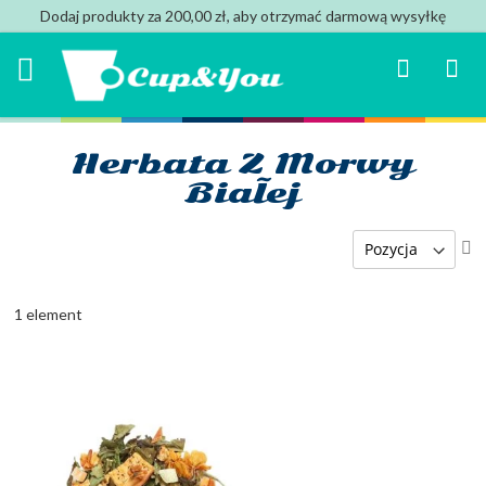
Dodaj produkty za 200,00 zł, aby otrzymać darmową wysyłkę
Search
Mój k
Herbata Z Morwy
Białej
U
ki
ma
1
element