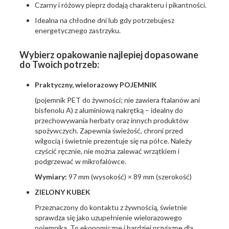
Czarny i różowy pieprz dodają charakteru i pikantności.
Idealna na chłodne dni lub gdy potrzebujesz
energetycznego zastrzyku.
Wybierz opakowanie najlepiej dopasowane
do Twoich potrzeb:
Praktyczny, wielorazowy POJEMNIK
(pojemnik PET do żywności; nie zawiera ftalanów ani
bisfenolu A) z aluminiową nakrętką – idealny do
przechowywania herbaty oraz innych produktów
spożywczych. Zapewnia świeżość, chroni przed
wilgocią i świetnie prezentuje się na półce. Należy
czyścić ręcznie, nie można zalewać wrzątkiem i
podgrzewać w mikrofalówce.
Wymiary:
97 mm (wysokość) × 89 mm (szerokość)
ZIELONY KUBEK
Przeznaczony do kontaktu z żywnością, świetnie
sprawdza się jako uzupełnienie wielorazowego
pojemnika. To ekonomiczne i bardziej przyjazne dla