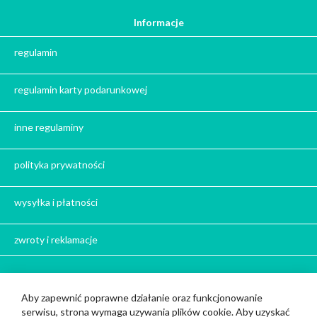
Informacje
Prezent na święta
regulamin
Prezent dla babci na święta
Prezent dla dziadka na święta
regulamin karty podarunkowej
Prezent dla mężczyzny na święta
Prezent dla przyjaciółki na święta
inne regulaminy
Prezent dla żony na święta
Prezent dla chłopaka na święta
polityka prywatności
Prezent dla dziewczyny na święta
Prezent dla koleżanki na święta
wysyłka i płatności
Prezent dla mamy na święta
zwroty i reklamacje
Prezent dla taty na święta
Prezent dla męża na święta
Prezent dla rodziców na święta
Bądź z nami w kontakcie
Aby zapewnić poprawne działanie oraz funkcjonowanie
Prezent dla brata na święta
serwisu, strona wymaga uzywania plików cookie. Aby uzyskać
Cup and You z siedzibą w Strzelcach Opolskich