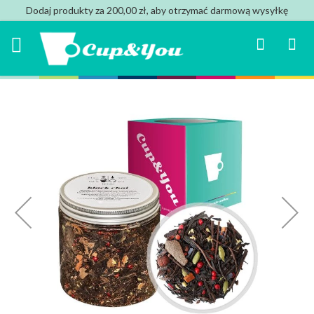
Dodaj produkty za 200,00 zł, aby otrzymać darmową wysyłkę
Search
Mój k
Przejdź
na
koniec
galerii