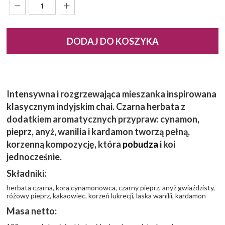
DODAJ DO KOSZYKA
Intensywna i rozgrzewająca mieszanka inspirowana
klasycznym indyjskim chai. Czarna herbata z
dodatkiem aromatycznych przypraw: cynamon,
pieprz, anyż, wanilia i kardamon tworzą pełną,
korzenną kompozycję, która
pobudza
i koi
jednocześnie.
Składniki:
herbata czarna, kora cynamonowca, czarny pieprz, anyż gwiaździsty,
różowy pieprz, kakaowiec, korzeń lukrecji, laska wanilii, kardamon
Masa netto: