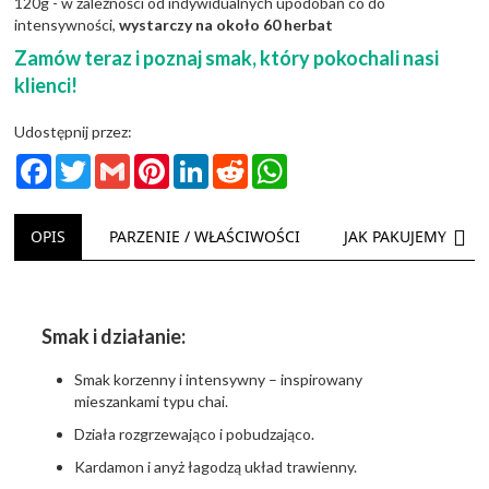
120g - w zależności od indywidualnych upodobań co do
intensywności,
wystarczy na około 60 herbat
Zamów teraz i poznaj smak, który pokochali nasi
klienci!
Udostępnij przez:
Facebook
Twitter
Gmail
Pinterest
LinkedIn
Reddit
WhatsApp
NAS
OPIS
PARZENIE / WŁAŚCIWOŚCI
JAK PAKUJEMY
Smak i działanie:
Smak korzenny i intensywny – inspirowany
mieszankami typu chai.
Działa rozgrzewająco i pobudzająco.
Kardamon i anyż łagodzą układ trawienny.