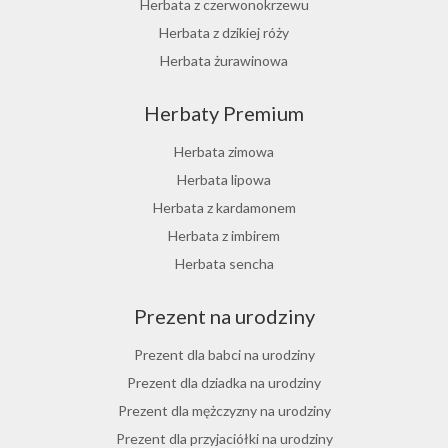
Herbata z czerwonokrzewu
Herbata z dzikiej róży
Herbata żurawinowa
Herbata z morwy białej
Herbaty Premium
Ostrokrzew paragwajski
Hibiskus herbata
Herbata zimowa
Herbata różana
Herbata lipowa
Herbata z lukrecji
Herbata z kardamonem
Herbata z rokitnika
Herbata z imbirem
Herbata jesienna
Herbata sencha
Herbata cynamonowa
Prezent na urodziny
Herbata jaśminowa
Herbata jasminowa
Prezent dla babci na urodziny
Herbata rumiankowa
Prezent dla dziadka na urodziny
Koper włoski herbata
Prezent dla mężczyzny na urodziny
Herbata z goździkami
Prezent dla przyjaciółki na urodziny