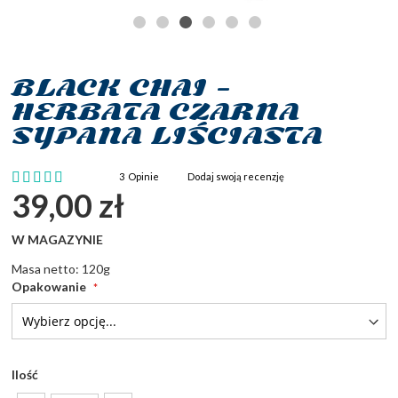
BLACK CHAI -
Przejdź
na
HERBATA CZARNA
początek
SYPANA LIŚCIASTA
galerii
Ocena:
3
Opinie
Dodaj swoją recenzję
100
100
% of
39,00 zł
W MAGAZYNIE
Masa netto: 120g
Opakowanie
Ilość