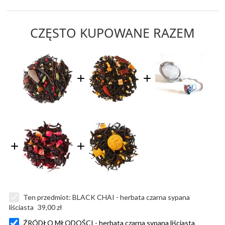
CZĘSTO KUPOWANE RAZEM
Ten przedmiot:
BLACK CHAI - herbata czarna sypana
liściasta
39,00 zł
ŹRÓDŁO MŁODOŚCI - herbata czarna sypana liściasta