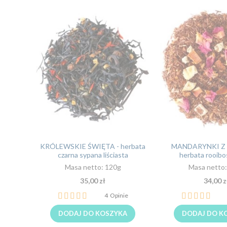
KRÓLEWSKIE ŚWIĘTA - herbata
MANDARYNKI Z 
czarna sypana liściasta
herbata rooibo
Masa netto: 120g
Masa netto
35,00 zł
34,00 z
Ocena:
Ocena:
4
Opinie
100%
100%
DODAJ DO KOSZYKA
DODAJ DO K