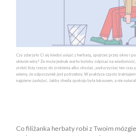
Czy zdarzyło Ci się kiedyś usiąść z herbatą, spojrzeć przez okno i 
ukłucie winy? Że może jednak warto byłoby odpisać na wiadomość, 
zrobić listę rzeczy do zrobienia albo chociaż „wykorzystać ten czas
wiemy, że odpoczynek jest potrzebny. W praktyce często traktujemy
najpierw zasłużyć. Jakby chwila spokoju była luksusem, a nie naturalną
Co filiżanka herbaty robi z Twoim mózgi