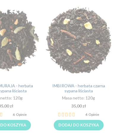
URAJA - herbata
IMBIROWA - herbata czarna
ypana liściasta
sypana liściasta
netto: 120g
Masa netto: 120g
35,00 zł
35,00 zł
Ocena:
6
Opinie
4
Opinie
100%
 DO KOSZYKA
DODAJ DO KOSZYKA