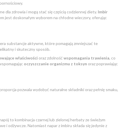
pornościowy.
dla zdrowia i mogą stać się częścią codziennej diety.
Imbir
rem jest doskonałym wyborem na chłodne wieczory, oferując
iera substancje aktywne, które pomagają zmniejszać te
likatny i skuteczny sposób.
ewające właściwości
oraz zdolność
wspomagania trawienia
, co
a, wspomagając
oczyszczanie organizmu z toksyn
oraz poprawiając
 proporcja pozwala wydobyć naturalne składniki oraz pełnię smaku,
napój to kombinacja czarnej lub zielonej herbaty ze świeżym
 i odżywcze. Natomiast napar z imbiru składa się jedynie z