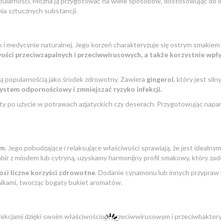
opularności. Można ją przygotować na wiele sposobów, dostosowując do 
ia sztucznych substancji.
k i medycynie naturalnej. Jego korzeń charakteryzuje się ostrym smakie
wości przeciwzapalnych i przeciwwirusowych, a także korzystnie wpł
użą popularnością jako środek zdrowotny. Zawiera
gingerol
, który jest s
stem odpornościowy i zmniejszać ryzyko infekcji.
y po użycie w potrawach azjatyckich czy deserach. Przygotowując napary 
em
. Jego pobudzające i relaksujące właściwości sprawiają, że jest idealn
mbir z miodem lub cytryną, uzyskamy harmonijny profil smakowy, który z
osi liczne korzyści zdrowotne
. Dodanie cynamonu lub innych przypraw m
nikami, tworząc bogaty bukiet aromatów.
fekcjami dzięki swoim właściwościom przeciwwirusowym i przeciwbakter