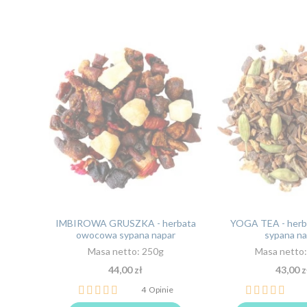
IMBIROWA GRUSZKA - herbata
YOGA TEA - herb
owocowa sypana napar
sypana na
Masa netto: 250g
Masa netto
44,00 zł
43,00 z
Ocena:
Ocena:
4
Opinie
100%
100%