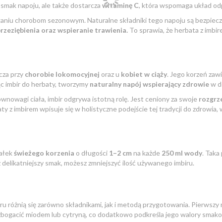
smak napoju, ale także dostarcza
witaminę C
, która wspomaga układ od
iu chorobom sezonowym. Naturalne składniki tego napoju są bezpieczne 
rzeziębienia oraz wspieranie trawienia.
To sprawia, że herbata z imbi
cza przy
chorobie lokomocyjnej
oraz u
kobiet w ciąży
. Jego korzeń zaw
ąc imbir do herbaty, tworzymy
naturalny napój wspierający zdrowie
w de
ównowagi ciała, imbir odgrywa istotną rolę. Jest ceniony za swoje
rozgrz
ty z imbirem wpisuje się w holistyczne podejście tej tradycji do zdrowi
wałek
świeżego korzenia
o długości
1–2 cm
na każde
250 ml wody
. Taka
z delikatniejszy smak, możesz zmniejszyć ilość używanego imbiru.
u różnią się zarówno składnikami, jak i metodą przygotowania. Pierwszy 
ogacić miodem lub cytryną, co dodatkowo podkreśla jego walory smakowe