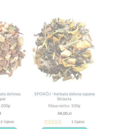
ata ziołowa
SPOKÓJ - herbata zielona sypana
par
liściasta
: 200g
Masa netto: 100g
ł
34,00 zł
Ocena:
3
Opinie
1
Opinia
100%