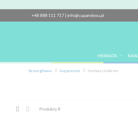
+48 888 111 717
|
info@cupandyou.pl
HERBATA
KAW
Strona główna
Kup prezent
Herbata z imbirem
Zobacz
Siatka
Lista
Produkty
8
jako