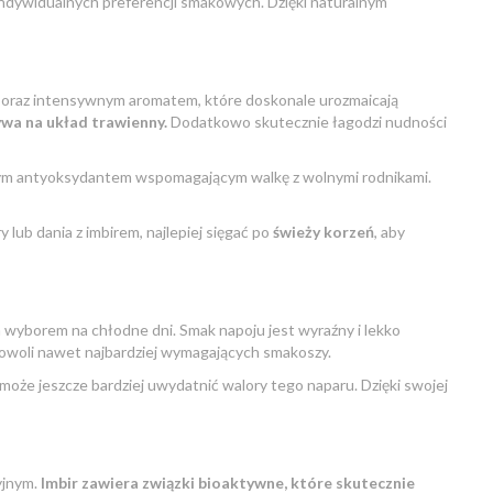
indywidualnych preferencji smakowych. Dzięki naturalnym
m oraz intensywnym aromatem, które doskonale urozmaicają
ywa na układ trawienny.
Dodatkowo skutecznie łagodzi nudności
ilnym antyoksydantem wspomagającym walkę z wolnymi rodnikami.
lub dania z imbirem, najlepiej sięgać po
świeży korzeń
, aby
ym wyborem na chłodne dni. Smak napoju jest wyraźny i lekko
adowoli nawet najbardziej wymagających smakoszy.
oże jeszcze bardziej uwydatnić walory tego naparu. Dzięki swojej
yjnym.
Imbir zawiera związki bioaktywne, które skutecznie