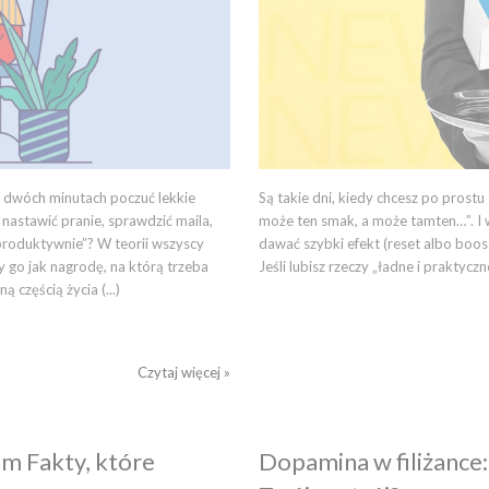
po dwóch minutach poczuć lekkie
Są takie dni, kiedy chcesz po prost
nastawić pranie, sprawdzić maila,
może ten smak, a może tamten…”. I w
 produktywnie”? W teorii wszyscy
dawać szybki efekt (reset albo boos
 go jak nagrodę, na którą trzeba
Jeśli lubisz rzeczy „ładne i praktyc
 częścią życia (...)
Czytaj więcej »
em Fakty, które
Dopamina w filiżance