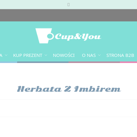
A
KUP PREZENT
NOWOŚCI
O NAS
STRONA B2B
Herbata Z Imbirem