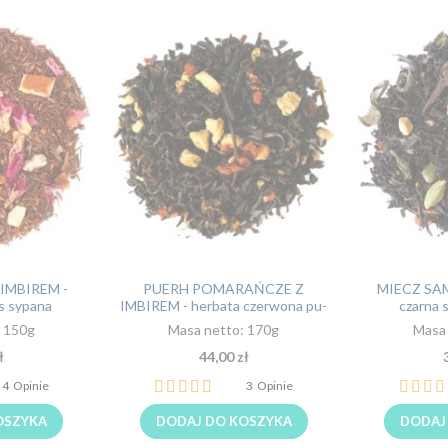
IMBIREM -
PUERH POMARAŃCZE Z
MIECZ SAM
s sypana
IMBIREM - herbata czerwona pu-
czarna s
erh sypana liściasta
: 150g
Masa netto: 170g
Masa 
ł
44,00 zł
Ocena:
Ocena:
4
Opinie
3
Opinie
93%
100%
OSZYKA
DODAJ DO KOSZYKA
DODAJ