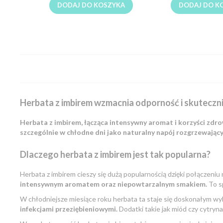
DODAJ DO KOSZYKA
DODAJ DO K
Herbata z imbirem wzmacnia odporność i skuteczn
Herbata z imbirem, łącząca intensywny aromat i korzyści zd
szczególnie w chłodne dni jako naturalny napój rozgrzewający
Dlaczego herbata z imbirem jest tak popularna?
Herbata z imbirem cieszy się dużą popularnością dzięki połączeniu
intensywnym aromatem oraz niepowtarzalnym smakiem.
To sp
W chłodniejsze miesiące roku herbata ta staje się doskonałym w
infekcjami przeziębieniowymi.
Dodatki takie jak miód czy cytryn