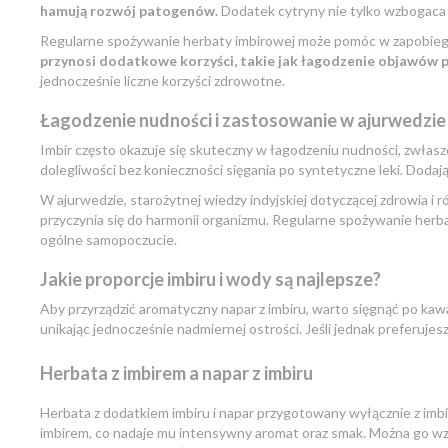
hamują rozwój patogenów.
Dodatek cytryny nie tylko wzbogaca 
Regularne spożywanie herbaty imbirowej może pomóc w zapobiegan
przynosi dodatkowe korzyści, takie jak łagodzenie objawów p
jednocześnie liczne korzyści zdrowotne.
Łagodzenie nudności i zastosowanie w ajurwedzie
Imbir często okazuje się skuteczny w łagodzeniu nudności, zwłasz
dolegliwości bez konieczności sięgania po syntetyczne leki. Dodaj
W ajurwedzie, starożytnej wiedzy indyjskiej dotyczącej zdrowia i r
przyczynia się do harmonii organizmu. Regularne spożywanie herba
ogólne samopoczucie.
Jakie proporcje imbiru i wody są najlepsze?
Aby przyrządzić aromatyczny napar z imbiru, warto sięgnąć po ka
unikając jednocześnie nadmiernej ostrości. Jeśli jednak preferujes
Herbata z imbirem a napar z imbiru
Herbata z dodatkiem imbiru i napar przygotowany wyłącznie z imbir
imbirem, co nadaje mu intensywny aromat oraz smak. Można go wzb