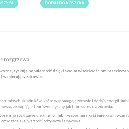
OSZYKA
DODAJ DO KOSZYKA
ie rozgrzewa
rowotne, zyskuje popularność dzięki swoim właściwościom przeciwza
 i wspierający zdrowie.
 naturalnych składników, które wspomagają zdrowie i dodają energii.
Imbi
rawia, że napój jest zarówno pyszny, jak i korzystny dla zdrowia.
yborem na rozgrzanie organizmu.
Imbir wspomaga krążenie krwi i wzma
a wzbogacają jej wartości odżywcze i smakowe.