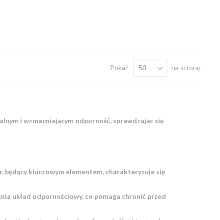
Pokaż
na stronę
palnym i wzmacniającym odporność, sprawdzając się
r, będący kluczowym elementem, charakteryzuje się
cnia układ odpornościowy, co pomaga chronić przed