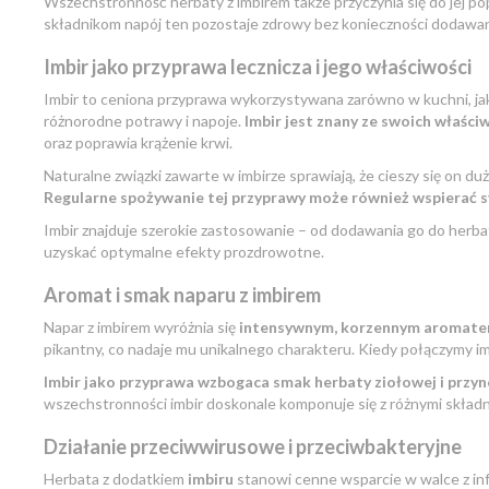
Wszechstronność herbaty z imbirem także przyczynia się do jej p
składnikom napój ten pozostaje zdrowy bez konieczności dodawan
Imbir jako przyprawa lecznicza i jego właściwości
Imbir to ceniona przyprawa wykorzystywana zarówno w kuchni, ja
różnorodne potrawy i napoje.
Imbir jest znany ze swoich właści
oraz poprawia krążenie krwi.
Naturalne związki zawarte w imbirze sprawiają, że cieszy się on d
Regularne spożywanie tej przyprawy może również wspierać sy
Imbir znajduje szerokie zastosowanie – od dodawania go do herbat
uzyskać optymalne efekty prozdrowotne.
Aromat i smak naparu z imbirem
Napar z imbirem wyróżnia się
intensywnym, korzennym aromat
pikantny, co nadaje mu unikalnego charakteru. Kiedy połączymy i
Imbir jako przyprawa wzbogaca smak herbaty ziołowej i przyn
wszechstronności imbir doskonale komponuje się z różnymi skład
Działanie przeciwwirusowe i przeciwbakteryjne
Herbata z dodatkiem
imbiru
stanowi cenne wsparcie w walce z in