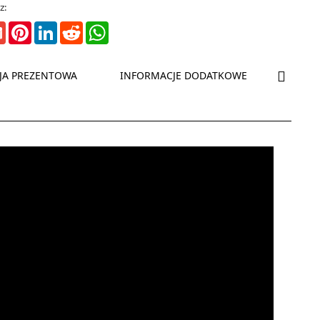
z:
ter
Gmail
Pinterest
LinkedIn
Reddit
WhatsApp
NASTĘP
JA PREZENTOWA
INFORMACJE DODATKOWE
BEZP