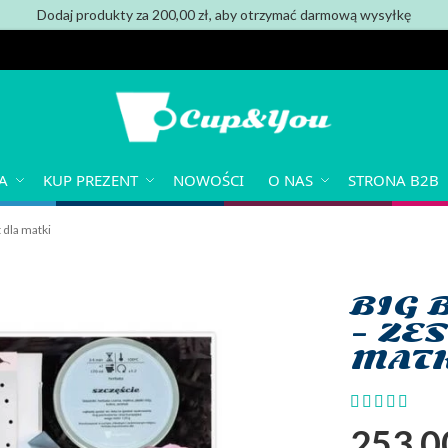
Dodaj produkty za 200,00 zł, aby otrzymać darmową wysyłkę
A
KUP PREZENT
NOWOŚCI
O NAS
STRONA B2B
dla matki
BIG 
– ZE
MAT
Ocena:
100
100
% of
253,0