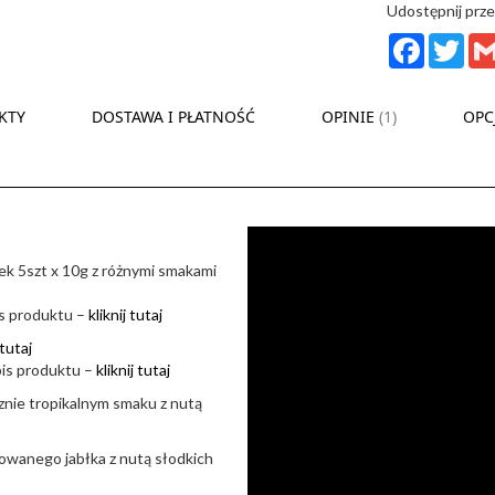
Udostępnij prze
Facebook
Twit
KTY
DOSTAWA I PŁATNOŚĆ
OPINIE
1
OPC
ek 5szt x 10g z różnymi smakami
s produktu –
kliknij tutaj
 tutaj
pis produktu –
kliknij tutaj
cznie tropikalnym smaku z nutą
wanego jabłka z nutą słodkich