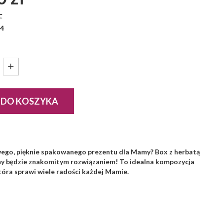
E
:
4
 DO KOSZYKA
ego, pięknie spakowanego prezentu dla Mamy? Box z herbatą
my będzie znakomitym rozwiązaniem! To idealna kompozycja
óra sprawi wiele radości każdej Mamie.