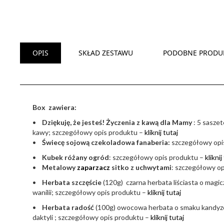
OPIS
SKŁAD ZESTAWU
PODOBNE PRODU
Box zawiera:
•
Dziękuję, że jesteś! Życzenia z kawą dla Mamy
: 5 saszet
kawy; szczegółowy opis produktu –
kliknij tutaj
•
Świecę sojową czekoladowa fanaberia:
szczegółowy opi
•
Kubek różany ogród
: szczegółowy opis produktu –
kliknij
•
Metalowy
zaparzacz
sitko z uchwytami
: szczegółowy o
•
Herbata szczęście
(120g) czarna herbata liściasta o magi
wanilii; szczegółowy opis produktu –
kliknij tutaj
•
Herbata radość
(100g) owocowa herbata o smaku kandyzo
daktyli ; szczegółowy opis produktu –
kliknij tutaj