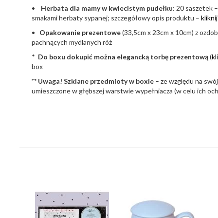
•
Herbata dla mamy w kwiecistym pudełku
: 20 saszetek –
smakami herbaty sypanej; szczegółowy opis produktu –
klikni
•
Opakowanie prezentowe
(33,5cm x 23cm x 10cm) z ozdo
pachnących mydlanych róż
*
Do boxu dokupić można elegancką torbę prezentową
(
kl
box
** Uwaga!
Szklane przedmioty w boxie
– ze względu na swój
umieszczone w głębszej warstwie wypełniacza (w celu ich och