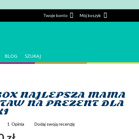
Twoje konto
Twoje konto
Mój koszyk
BLOG
SZUKAJ
BOX NAJLEPSZA MAMA
STAW NA PREZENT DLA
KI
1
Opinia
Dodaj swoją recenzję
0 zł