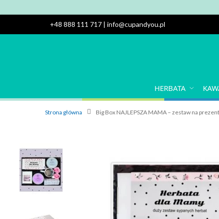
+48 888 111 717
|
info@cupandyou.pl
HERBATA
KAW
Strona główna
Big Box NAJLEPSZA MAMA – zestaw na prezent 
Przejdź
na
koniec
galerii