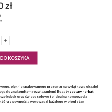
0 zł
E
:
2
 DO KOSZYKA
wego, pięknie spakowanego prezentu na wyjątkową okazję?
x będzie znakomitym rozwiązaniem! Bogaty
zestaw herbat
oczy kubek oraz świece sojowe to idealna kompozycja
która z pewnością wprowadzi każdego w błogi stan