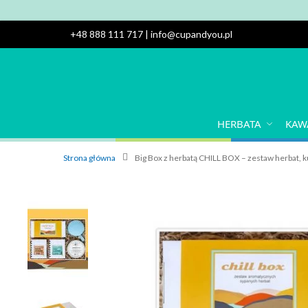
+48 888 111 717
|
info@cupandyou.pl
HERBATA
KAW
Strona główna
Big Box z herbatą CHILL BOX – zestaw herbat, 
Przejdź
na
koniec
galerii