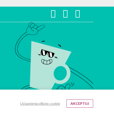
rol
Herbata do restauracji
odziny
Herbata melisa
bę
Upominki firmowe
odziny
en
Prezenty firmowe
odziny
a
Prezenty firmowe dla klientów
 urodziny
śnienia
Zestawy prezentowe dla firm
bę
Produkty do odsprzedaży
ąca
Towar do dalszej sprzedaży
ląt
Asortyment do odsprzedaży
Produkty dla resellerów
ie
Oferta dla resellerów
nie
a
cha
enie
Ustawienia plików cookie
AKCEPTUJ
l