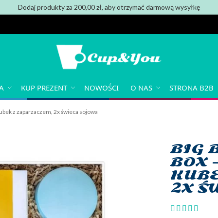
Dodaj produkty za 200,00 zł, aby otrzymać darmową wysyłkę
A
KUP PREZENT
NOWOŚCI
O NAS
STRONA B2B
kubek z zaparzaczem, 2x świeca sojowa
BIG 
BOX 
KUBE
2X Ś
Ocena:
100
100
% of