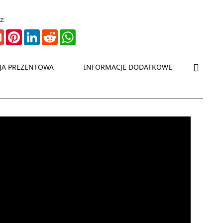
z:
ter
Gmail
Pinterest
LinkedIn
Reddit
WhatsApp
NASTĘP
JA PREZENTOWA
INFORMACJE DODATKOWE
BEZP