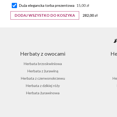
Duża elegancka torba prezentowa
15,00 zł
DODAJ WSZYSTKO DO KOSZYKA
282,00 zł
Herbaty z owocami
He
Herbata brzoskwiniowa
Herbata z żurawiną
Herbata z czerwonokrzewu
He
Herbata z dzikiej róży
Herbata żurawinowa
Herbata z morwy białej
H
Zestawy na różne okazje
Pr
Ostrokrzew paragwajski
Prezent na Dzień Babci i Dziadka 2026
Prez
Hibiskus herbata