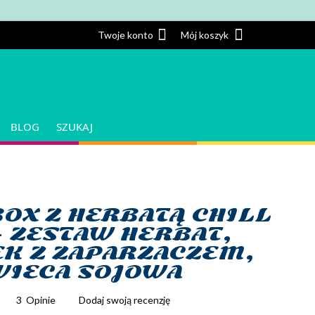
Twoje konto
Twoje konto
Mój koszyk
BLOG
SZUKAJ
BOX Z HERBATĄ CHILL
– ZESTAW HERBAT,
K Z ZAPARZACZEM,
WIECA SOJOWA
3
Opinie
Dodaj swoją recenzję