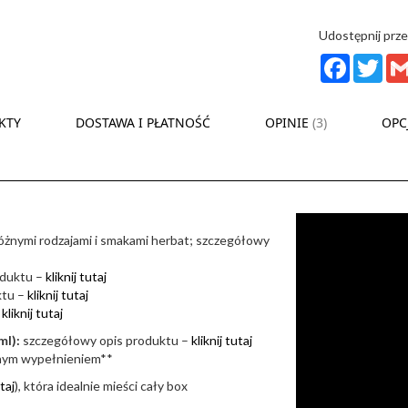
Udostępnij prze
Facebook
Twit
KTY
DOSTAWA I PŁATNOŚĆ
OPINIE
3
OPC
 różnymi rodzajami i smakami herbat; szczegółowy
oduktu –
kliknij tutaj
ktu –
kliknij tutaj
–
kliknij tutaj
ml):
szczegółowy opis produktu –
kliknij tutaj
nym wypełnieniem**
utaj
), która idealnie mieści cały box