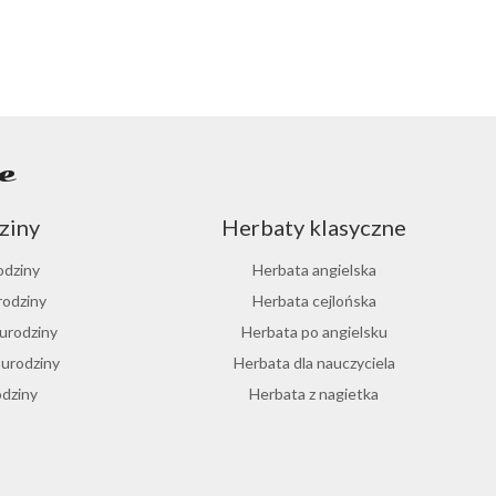
e
ziny
Herbaty klasyczne
odziny
Herbata angielska
rodziny
Herbata cejlońska
 urodziny
Herbata po angielsku
 urodziny
Herbata dla nauczyciela
odziny
Herbata z nagietka
urodziny
Herbata miętowa
nalne
B2B
 urodziny
Melisa herbata
Herbata do kawiarni
urodziny
Herbata zielona sencha