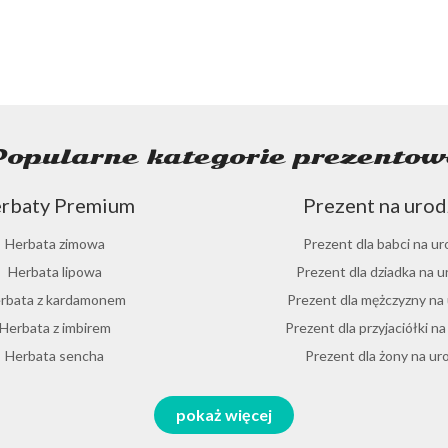
Popularne kategorie prezentow
rbaty Premium
Prezent na urod
Herbata zimowa
Prezent dla babci na ur
Herbata lipowa
Prezent dla dziadka na u
rbata z kardamonem
Prezent dla mężczyzny na
Herbata z imbirem
Prezent dla przyjaciółki na
Herbata sencha
Prezent dla żony na ur
erbata cynamonowa
Prezent dla chłopaka na 
ezent na święta
Herbaty funkcjo
pokaż więcej
Herbata jaśminowa
Prezent dla dziewczyny na
ent dla babci na święta
Herbata na zimno
Herbata jasminowa
Prezent dla koleżanki na 