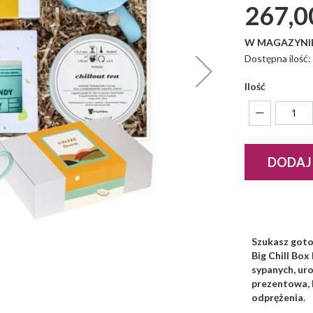
267,0
W MAGAZYNI
Dostępna ilość
Ilość
DODAJ
Szukasz goto
Big Chill Bo
sypanych, ur
prezentowa, 
odprężenia.