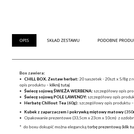
OPIS
SKŁAD ZESTAWU
PODOBNE PRODU
Box zawiera:
•
CHILL BOX. Zestaw herbat:
20 saszetek - 20szt x 5/8g z
opis produktu –
kliknij tutaj
•
Świecę sojową ŚWIEŻA WERBENA:
szczegółowy opis pr
•
Świecę sojową POLE LAWENDY:
szczegółowy opis produ
•
Herbatę Chillout Tea
(60g):
szczegółowy opis produktu 
•
Kubek z zaparzaczem i pokrywką miętowy matowy
(350
• Opakowanie prezentowe (33,5cm x 23cm x 10cm) z ozdob
* do boxu dokupić można elegancką
torbę prezentową
(
klik t