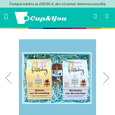
Dodaj produkty za 200,00 zł, aby otrzymać darmową wysyłkę
Search
Mój k
Przejdź
na
koniec
galerii