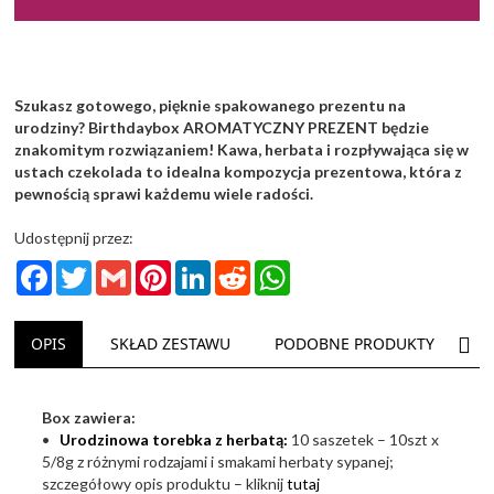
Szukasz gotowego, pięknie spakowanego prezentu na
urodziny? Birthdaybox AROMATYCZNY PREZENT będzie
znakomitym rozwiązaniem! Kawa, herbata i rozpływająca się w
ustach czekolada to idealna kompozycja prezentowa, która z
pewnością sprawi każdemu wiele radości.
Udostępnij przez:
Facebook
Twitter
Gmail
Pinterest
LinkedIn
Reddit
WhatsApp
NAS
OPIS
SKŁAD ZESTAWU
PODOBNE PRODUKTY
D
Box zawiera:
•
Urodzinowa torebka z herbatą:
10 saszetek – 10szt x
5/8g z różnymi rodzajami i smakami herbaty sypanej;
szczegółowy opis produktu – kliknij
tutaj