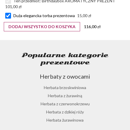
Ten przedmiot:
Birthdaybox AROMATYCZNY PREZENT
101,00 zł
Duża elegancka torba prezentowa
15,00 zł
DODAJ WSZYSTKO DO KOSZYKA
116,00 zł
Popularne kategorie
prezentowe
Herbaty z owocami
Herbata brzoskwiniowa
Herbata z żurawiną
Herbata z czerwonokrzewu
Herbata z dzikiej róży
Herbata żurawinowa
Herbata z morwy białej