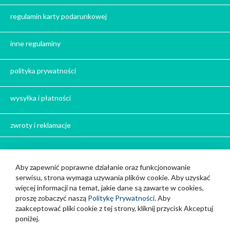
Prezent dla dziadka na święta
regulamin karty podarunkowej
Prezent dla mężczyzny na święta
Prezent dla przyjaciółki na święta
inne regulaminy
Prezent dla żony na święta
Prezent dla chłopaka na święta
polityka prywatności
Prezent dla dziewczyny na święta
Prezent dla koleżanki na święta
wysyłka i płatności
Prezent dla mamy na święta
zwroty i reklamacje
Prezent dla taty na święta
Prezent dla męża na święta
Prezent dla rodziców na święta
Bądź z nami w kontakcie
Aby zapewnić poprawne działanie oraz funkcjonowanie
Prezent dla brata na święta
serwisu, strona wymaga uzywania plików cookie. Aby uzyskać
Cup and You z siedzibą w Strzelcach Opolskich
Prezenty dla mężczyzny na święta
więcej informacji na temat, jakie dane są zawarte w cookies,
888 111 717
Prezent dla kobiety na święta
proszę zobaczyć naszą
Politykę Prywatności
. Aby
zaakceptować pliki cookie z tej strony, kliknij przycisk Akceptuj
info@cupandyou.pl
Prezent dla szwagra na święta
poniżej.
Prezent dla narzeczonego na święta