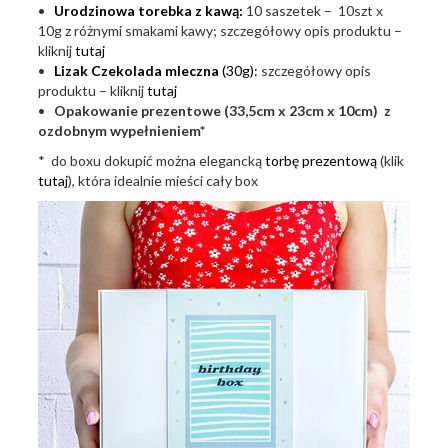
•
Urodzinowa torebka z kawą:
10 saszetek – 10szt x
10g z różnymi smakami kawy; szczegółowy opis produktu –
kliknij
tutaj
•
Lizak Czekolada mleczna
(30g):
szczegółowy opis
produktu – kliknij
tutaj
•
Opakowanie prezentowe (33,5cm x 23cm x 10cm) z
ozdobnym wypełnieniem*
* do boxu dokupić można elegancką
torbę prezentową
(klik
tutaj
), która idealnie mieści cały box