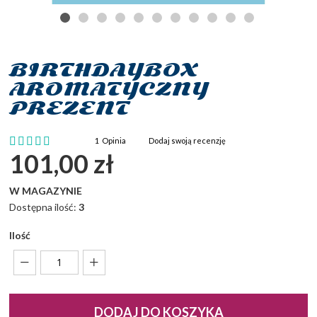
BIRTHDAYBOX
Przejdź
na
AROMATYCZNY
początek
PREZENT
galerii
Ocena:
1
Opinia
Dodaj swoją recenzję
100
100
% of
101,00 zł
W MAGAZYNIE
Dostępna ilość:
3
Ilość
DODAJ DO KOSZYKA