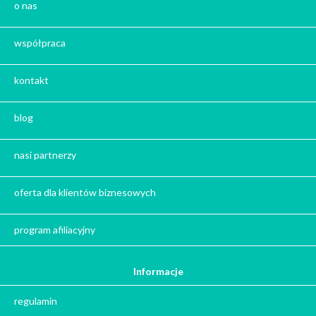
o nas
Prezent na Święta 2026
Prezent na Dzień Kobiet
współpraca
Kosze prezentowe
Kalendarze Adwentowe z kawą i herbatą
kontakt
Zestaw herbat
Zestaw kaw
blog
Herbata na prezent
Kawa na prezent
nasi partnerzy
Kalendarze adwentowe
Zima
oferta dla klientów biznesowych
Jesień
Herbata - podziękowanie dla gości
program afiliacyjny
Ile gram ma łyżeczka do herbaty
?
Informacje
Prezent na święta
regulamin
Prezent dla babci na święta