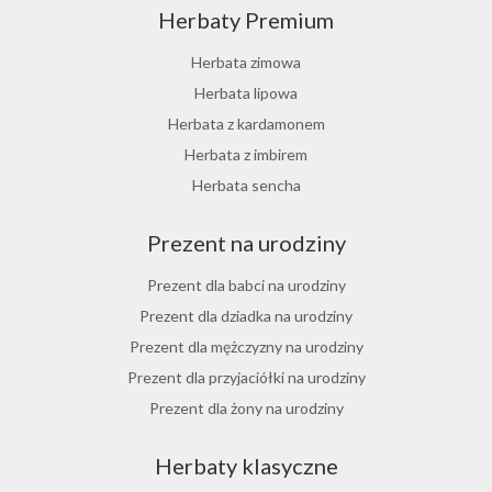
Herbaty Premium
Ostrokrzew paragwajski
Hibiskus herbata
Herbata zimowa
Herbata różana
Herbata lipowa
Herbata z lukrecji
Herbata z kardamonem
Herbata z rokitnika
Herbata z imbirem
Herbata jesienna
Herbata sencha
Herbata cynamonowa
Prezent na urodziny
Herbata jaśminowa
Herbata jasminowa
Prezent dla babci na urodziny
Herbata rumiankowa
Prezent dla dziadka na urodziny
Koper włoski herbata
Prezent dla mężczyzny na urodziny
Herbata z goździkami
Prezent dla przyjaciółki na urodziny
Herbata z cynamonem
Prezent dla żony na urodziny
Herbata z bergamotką
Prezent dla chłopaka na urodziny
Herbaty klasyczne
Prezent dla dziewczyny na urodziny