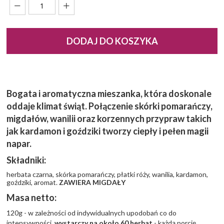
DODAJ DO KOSZYKA
Bogata i aromatyczna mieszanka, która doskonale
oddaje klimat świąt. Połączenie skórki pomarańczy,
migdałów, wanilii oraz korzennych przypraw takich
jak kardamon i goździki tworzy ciepły i pełen magii
napar.
Składniki:
herbata czarna, skórka pomarańczy, płatki róży, wanilia, kardamon,
goździki, aromat.
ZAWIERA MIGDAŁY
Masa netto:
120g - w zależności od indywidualnych upodobań co do
intensywności,
wystarczy na około 60 herbat
- każdą porcję