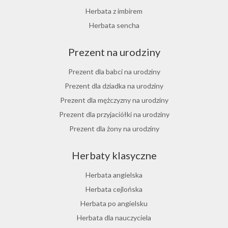
Herbata z rokitnika
Herbata z imbirem
Herbata jesienna
Herbata sencha
Herbata cynamonowa
Prezent na urodziny
Herbata jaśminowa
Herbata jasminowa
Prezent dla babci na urodziny
Herbata rumiankowa
Prezent dla dziadka na urodziny
Koper włoski herbata
Prezent dla mężczyzny na urodziny
Herbata z goździkami
Prezent dla przyjaciółki na urodziny
Herbata z cynamonem
Prezent dla żony na urodziny
Herbata z bergamotką
Prezent dla chłopaka na urodziny
Herbaty klasyczne
Prezent dla dziewczyny na urodziny
Prezent dla koleżanki na urodziny
Herbata angielska
Prezent dla mamy na urodziny
Herbata cejlońska
Prezent dla taty na urodziny
Herbata po angielsku
Prezent dla męża na urodziny
Herbata dla nauczyciela