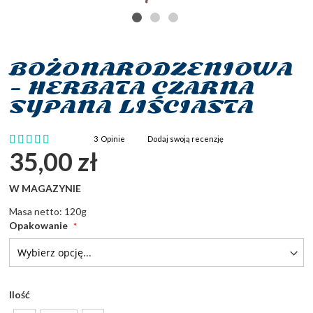
BOŻONARODZENIOWA
Przejdź
na
- HERBATA CZARNA
początek
SYPANA LIŚCIASTA
galerii
Ocena:
3
Opinie
Dodaj swoją recenzję
100
100
% of
35,00 zł
W MAGAZYNIE
Masa netto: 120g
Opakowanie
Ilość