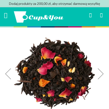
Dodaj produkty za 200,00 zł, aby otrzymać darmową wysyłkę
Search
Mój k
Przejdź
na
koniec
galerii