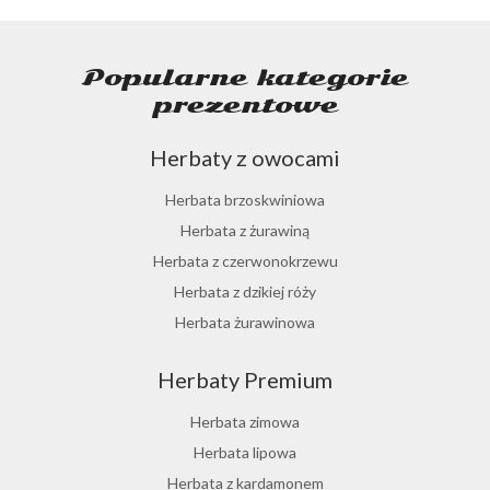
Popularne kategorie
prezentowe
Herbaty z owocami
Herbata brzoskwiniowa
Herbata z żurawiną
Herbata z czerwonokrzewu
Herbata z dzikiej róży
Herbata żurawinowa
Herbata z morwy białej
Herbaty Premium
Ostrokrzew paragwajski
Hibiskus herbata
Herbata zimowa
Herbata różana
Herbata lipowa
Herbata z lukrecji
Herbata z kardamonem