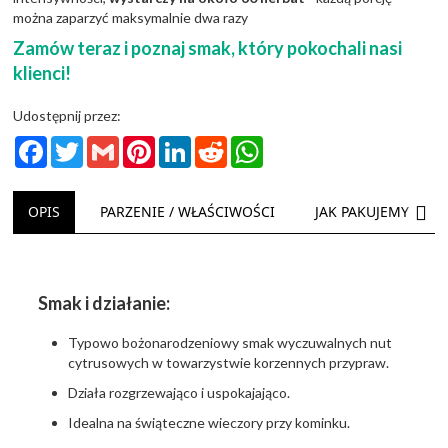
można zaparzyć maksymalnie dwa razy
Zamów teraz i poznaj smak, który pokochali nasi
klienci!
Udostępnij przez:
Facebook
Twitter
Gmail
Pinterest
LinkedIn
Reddit
WhatsApp
NAS
OPIS
PARZENIE / WŁAŚCIWOŚCI
JAK PAKUJEMY
Smak i działanie:
Typowo bożonarodzeniowy smak wyczuwalnych nut
cytrusowych w towarzystwie korzennych przypraw.
Działa rozgrzewająco i uspokajająco.
Idealna na świąteczne wieczory przy kominku.