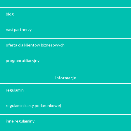
Zestaw herbat
Zestaw kaw
blog
Herbata na prezent
Kawa na prezent
nasi partnerzy
Kalendarze adwentowe
Zima
oferta dla klientów biznesowych
Jesień
Herbata - podziękowanie dla gości
program afiliacyjny
Ile gram ma łyżeczka do herbaty
?
Informacje
Prezent na święta
regulamin
Prezent dla babci na święta
Prezent dla dziadka na święta
regulamin karty podarunkowej
Prezent dla mężczyzny na święta
Prezent dla przyjaciółki na święta
inne regulaminy
Prezent dla żony na święta