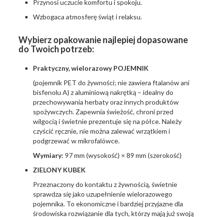
Przynosi uczucie komfortu i spokoju.
Wzbogaca atmosferę świąt i relaksu.
Wybierz opakowanie najlepiej dopasowane
do Twoich potrzeb:
Praktyczny, wielorazowy POJEMNIK
(pojemnik PET do żywności; nie zawiera ftalanów ani
bisfenolu A) z aluminiową nakrętką – idealny do
przechowywania herbaty oraz innych produktów
spożywczych. Zapewnia świeżość, chroni przed
wilgocią i świetnie prezentuje się na półce. Należy
czyścić ręcznie, nie można zalewać wrzątkiem i
podgrzewać w mikrofalówce.
Wymiary:
97 mm (wysokość) × 89 mm (szerokość)
ZIELONY KUBEK
Przeznaczony do kontaktu z żywnością, świetnie
sprawdza się jako uzupełnienie wielorazowego
pojemnika. To ekonomiczne i bardziej przyjazne dla
środowiska rozwiązanie dla tych, którzy mają już swoją