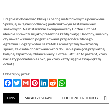
Pragniesz obdarować bliską Ci osobę nietuzinkowym upominkiem?
Spraw jej miłą niespodziankę podarunkowym zestawem kaw
smakowych. Nasz starannie skomponowany Coffee Gift Set
idealnie sprawdzi się jako prezent na każdą okazję. Urodziny, imieniny
czy nawet w ramach pogratulowania przyjaciółce zdanego
egzaminu. Bogaty wybór saszetek z aromatyczną zawartością
sprawi, że osoba obdarowana wróci do Ciebie pamięcią przy każdej
kolejnej zaparzonej filiżance kawy. Coffee Gift Set to prezent, który
nacieszy podniebienie i oko, po który każdy sięgnie z największą
ochotą.
Udostępnij przez:
Facebook
Twitter
Gmail
Pinterest
LinkedIn
Reddit
WhatsApp
NAS
OPIS
SKŁAD ZESTAWU
PODOBNE PRODUKTY
D