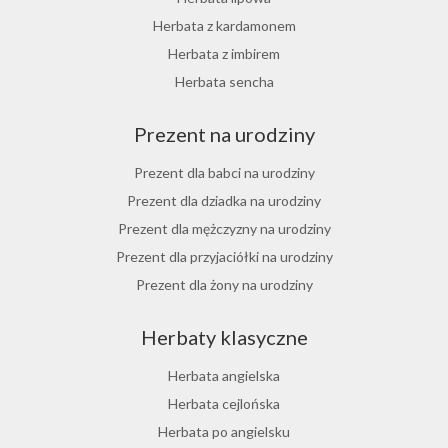
Herbata z lukrecji
Herbata z kardamonem
Herbata z rokitnika
Herbata z imbirem
Herbata jesienna
Herbata sencha
Herbata cynamonowa
Prezent na urodziny
Herbata jaśminowa
Herbata jasminowa
Prezent dla babci na urodziny
Herbata rumiankowa
Prezent dla dziadka na urodziny
Koper włoski herbata
Prezent dla mężczyzny na urodziny
Herbata z goździkami
Prezent dla przyjaciółki na urodziny
Herbata z cynamonem
Prezent dla żony na urodziny
Herbata z bergamotką
Prezent dla chłopaka na urodziny
Herbaty klasyczne
Prezent dla dziewczyny na urodziny
Prezent dla koleżanki na urodziny
Herbata angielska
Prezent dla mamy na urodziny
Herbata cejlońska
Prezent dla taty na urodziny
Herbata po angielsku