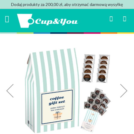
Dodaj produkty za 200,00 zł, aby otrzymać darmową wysyłkę
Search
Mój k
Przejdź
na
koniec
galerii