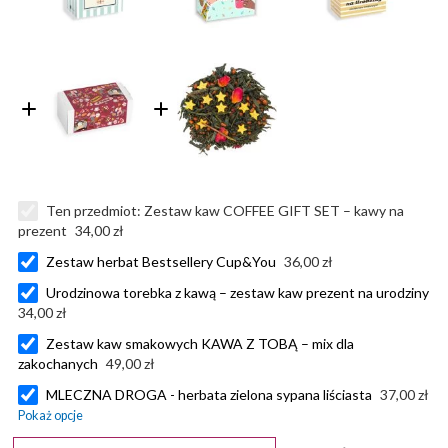
Ten przedmiot:
Zestaw kaw COFFEE GIFT SET – kawy na
prezent
34,00 zł
Zestaw herbat Bestsellery Cup&You
36,00 zł
Urodzinowa torebka z kawą – zestaw kaw prezent na urodziny
34,00 zł
Zestaw kaw smakowych KAWA Z TOBĄ – mix dla
zakochanych
49,00 zł
MLECZNA DROGA - herbata zielona sypana liściasta
37,00 zł