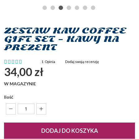
ZESTAW KAW COFFEE
Przejdź
na
GIFT SET – KAWY NA
początek
PREZENT
galerii
Ocena:
1
Opinia
Dodaj swoją recenzję
100
100
% of
34,00 zł
W MAGAZYNIE
Ilość
DODAJ DO KOSZYKA