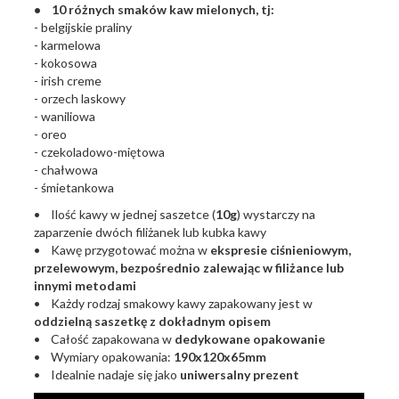
• 10 różnych smaków kaw mielonych, tj:
- belgijskie praliny
- karmelowa
- kokosowa
- irish creme
- orzech laskowy
- waniliowa
- oreo
- czekoladowo-miętowa
- chałwowa
- śmietankowa
• Ilość kawy w jednej saszetce (
10g
) wystarczy na
zaparzenie dwóch filiżanek lub kubka kawy
• Kawę przygotować można w
ekspresie ciśnieniowym,
przelewowym, bezpośrednio zalewając w filiżance lub
innymi metodami
• Każdy rodzaj smakowy kawy zapakowany jest w
oddzielną saszetkę z dokładnym opisem
• Całość zapakowana w
dedykowane opakowanie
• Wymiary opakowania:
190x120x65mm
• Idealnie nadaje się jako
uniwersalny prezent