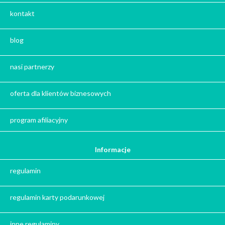
Kalendarze Adwentowe z kawą i herbatą
kontakt
Zestaw herbat
Zestaw kaw
blog
Herbata na prezent
Kawa na prezent
nasi partnerzy
Kalendarze adwentowe
Zima
oferta dla klientów biznesowych
Jesień
Herbata - podziękowanie dla gości
program afiliacyjny
Ile gram ma łyżeczka do herbaty
?
Informacje
Prezent na święta
regulamin
Prezent dla babci na święta
Prezent dla dziadka na święta
regulamin karty podarunkowej
Prezent dla mężczyzny na święta
Prezent dla przyjaciółki na święta
inne regulaminy