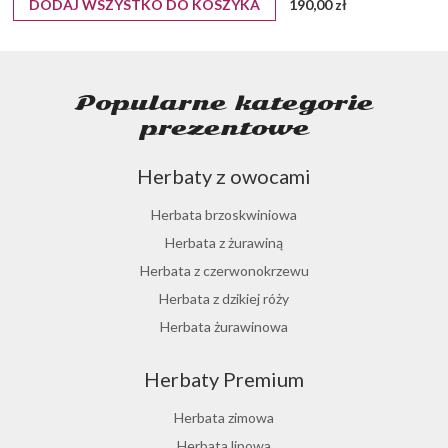
DODAJ WSZYSTKO DO KOSZYKA
190,00 zł
Popularne kategorie
prezentowe
Herbaty z owocami
Herbata brzoskwiniowa
Herbata z żurawiną
Herbata z czerwonokrzewu
Herbata z dzikiej róży
Herbata żurawinowa
Herbata z morwy białej
Herbaty Premium
Ostrokrzew paragwajski
Hibiskus herbata
Herbata zimowa
Herbata różana
Herbata lipowa