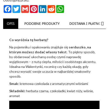
Udostępnij przez:
Facebook
Twitter
Gmail
Pinterest
LinkedIn
Reddit
WhatsApp
NAS
OPIS
PODOBNE PRODUKTY
DOSTAWA I PŁATNOŚĆ
Co wyróżnia tę herbatę?
Na pojemniku i opakowaniu znajduje się
serduszko, na
którym możesz dodać własny tekst
. To piękny sposób,
by obdarować ukochaną osobę czymś naprawdę
wyjątkowym – z nutą ciepła, miłości i osobistego akcentu.
Idealna na Walentynki, rocznicę czy każdą okazję, gdy
chcesz wyrazić swoje uczucia w najbardziej smakowity
sposób.
Smak:
kremowa czekolada z aromatycznymi wiśniami
Składniki:
herbata czarna, czekoladki, kwiat róży, wiśnie,
aromat