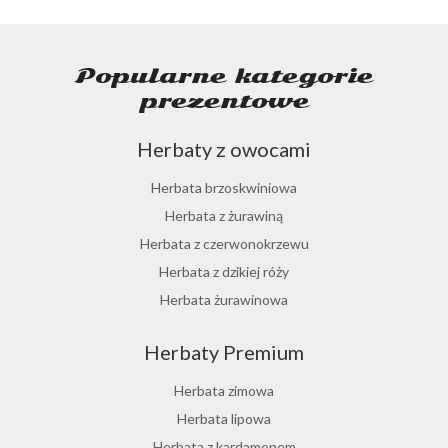
Popularne kategorie
prezentowe
Herbaty z owocami
Herbata brzoskwiniowa
Herbata z żurawiną
Herbata z czerwonokrzewu
Herbata z dzikiej róży
Herbata żurawinowa
Herbata z morwy białej
Herbaty Premium
Ostrokrzew paragwajski
Hibiskus herbata
Herbata zimowa
Herbata różana
Herbata lipowa
Herbata z lukrecji
Herbata z kardamonem