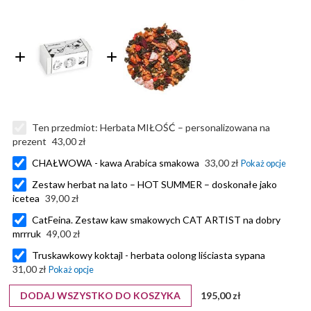
Ten przedmiot:
Herbata MIŁOŚĆ – personalizowana na
prezent
43,00 zł
CHAŁWOWA - kawa Arabica smakowa
33,00 zł
Zestaw herbat na lato – HOT SUMMER – doskonałe jako
icetea
39,00 zł
CatFeina. Zestaw kaw smakowych CAT ARTIST na dobry
mrrruk
49,00 zł
Truskawkowy koktajl - herbata oolong liściasta sypana
31,00 zł
DODAJ WSZYSTKO DO KOSZYKA
195,00 zł