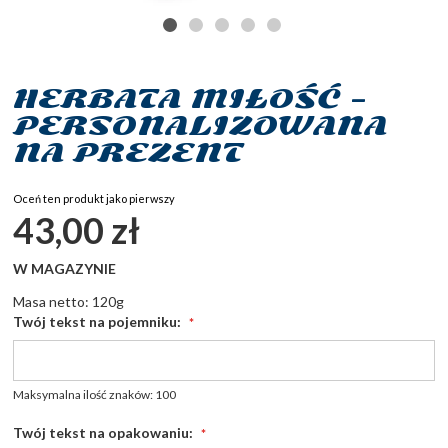
HERBATA MIŁOŚĆ –
Przejdź
na
PERSONALIZOWANA
początek
NA PREZENT
galerii
Oceń ten produkt jako pierwszy
43,00 zł
W MAGAZYNIE
Masa netto: 120g
Twój tekst na pojemniku:
Maksymalna ilość znaków: 100
Twój tekst na opakowaniu: