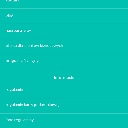
Zestaw herbat
Zestaw kaw
blog
Herbata na prezent
Kawa na prezent
nasi partnerzy
Kalendarze adwentowe
Zima
oferta dla klientów biznesowych
Jesień
Herbata - podziękowanie dla gości
program afiliacyjny
Ile gram ma łyżeczka do herbaty
?
Informacje
Prezent na święta
regulamin
Prezent dla babci na święta
Prezent dla dziadka na święta
regulamin karty podarunkowej
Prezent dla mężczyzny na święta
Prezent dla przyjaciółki na święta
inne regulaminy
Prezent dla żony na święta