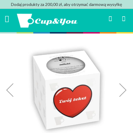
Dodaj produkty za 200,00 zł, aby otrzymać darmową wysyłkę
Search
Mój k
Przejdź
na
koniec
galerii