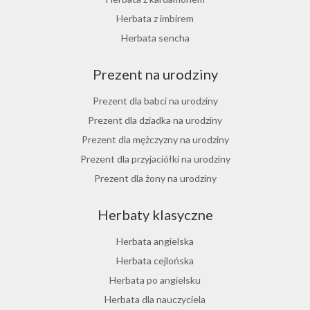
Herbata z rokitnika
Herbata z imbirem
Herbata jesienna
Herbata sencha
Herbata cynamonowa
Prezent na urodziny
Herbata jaśminowa
Herbata jasminowa
Prezent dla babci na urodziny
Herbata rumiankowa
Prezent dla dziadka na urodziny
Koper włoski herbata
Prezent dla mężczyzny na urodziny
Herbata z goździkami
Prezent dla przyjaciółki na urodziny
Herbata z cynamonem
Prezent dla żony na urodziny
Herbata z bergamotką
Prezent dla chłopaka na urodziny
Herbaty klasyczne
Prezent dla dziewczyny na urodziny
Prezent dla koleżanki na urodziny
Herbata angielska
Prezent dla mamy na urodziny
Herbata cejlońska
Prezent dla taty na urodziny
Herbata po angielsku
Prezent dla męża na urodziny
Herbata dla nauczyciela