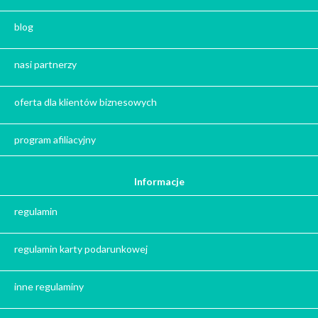
Zestaw kaw
blog
Herbata na prezent
Kawa na prezent
nasi partnerzy
Kalendarze adwentowe
Zima
oferta dla klientów biznesowych
Jesień
Herbata - podziękowanie dla gości
program afiliacyjny
Ile gram ma łyżeczka do herbaty
?
Informacje
Prezent na święta
regulamin
Prezent dla babci na święta
Prezent dla dziadka na święta
regulamin karty podarunkowej
Prezent dla mężczyzny na święta
Prezent dla przyjaciółki na święta
inne regulaminy
Prezent dla żony na święta