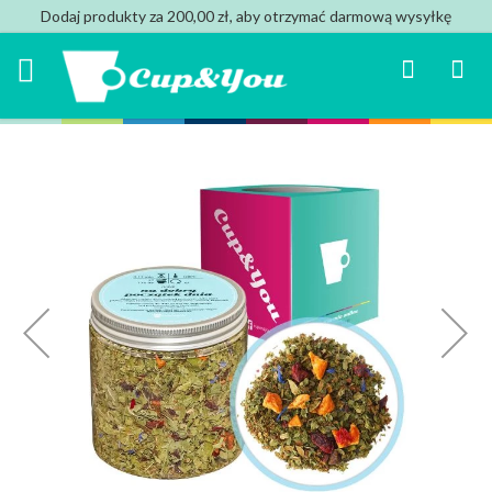
Dodaj produkty za 200,00 zł, aby otrzymać darmową wysyłkę
Search
Mój k
Przejdź
na
koniec
galerii