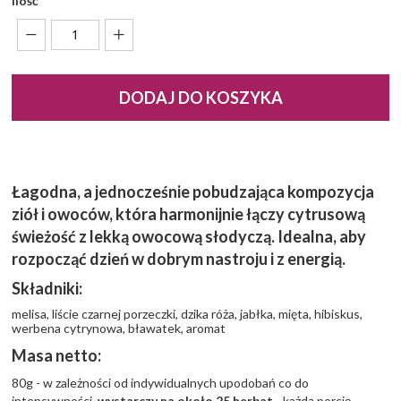
Ilość
DODAJ DO KOSZYKA
Łagodna, a jednocześnie pobudzająca kompozycja
ziół i owoców, która harmonijnie łączy cytrusową
świeżość z lekką owocową słodyczą. Idealna, aby
rozpocząć dzień w dobrym nastroju i z energią.
Składniki:
melisa, liście czarnej porzeczki, dzika róża, jabłka, mięta, hibiskus,
werbena cytrynowa, bławatek, aromat
Masa netto:
80g - w zależności od indywidualnych upodobań co do
intensywności,
wystarczy na około 25 herbat
- każdą porcję