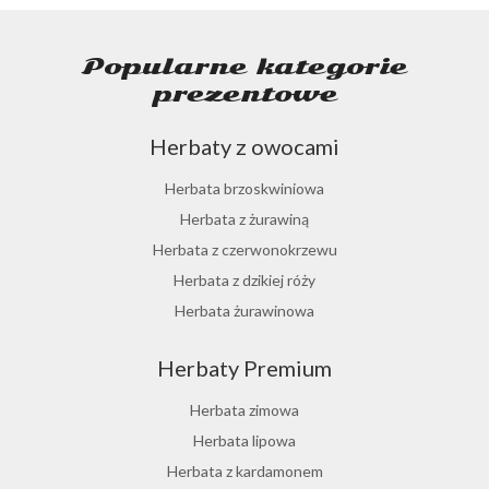
Popularne kategorie
prezentowe
Herbaty z owocami
Herbata brzoskwiniowa
Herbata z żurawiną
Herbata z czerwonokrzewu
Herbata z dzikiej róży
Herbata żurawinowa
Herbata z morwy białej
Herbaty Premium
Ostrokrzew paragwajski
Hibiskus herbata
Herbata zimowa
Herbata różana
Herbata lipowa
Herbata z lukrecji
Herbata z kardamonem