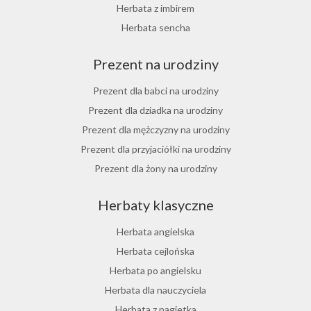
Herbata z rokitnika
Herbata z imbirem
Herbata jesienna
Herbata sencha
Herbata cynamonowa
Prezent na urodziny
Herbata jaśminowa
Herbata jasminowa
Prezent dla babci na urodziny
Herbata rumiankowa
Prezent dla dziadka na urodziny
Koper włoski herbata
Prezent dla mężczyzny na urodziny
Herbata z goździkami
Prezent dla przyjaciółki na urodziny
Herbata z cynamonem
Prezent dla żony na urodziny
Herbata z bergamotką
Prezent dla chłopaka na urodziny
Herbaty klasyczne
Prezent dla dziewczyny na urodziny
Prezent dla koleżanki na urodziny
Herbata angielska
Prezent dla mamy na urodziny
Herbata cejlońska
Prezent dla taty na urodziny
Herbata po angielsku
Prezent dla męża na urodziny
Herbata dla nauczyciela
Prezent dla przyjaciela na urodziny
Herbata z nagietka