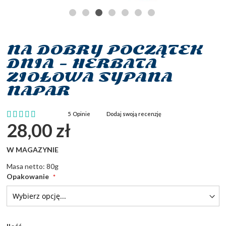
NA DOBRY POCZĄTEK
Przejdź
na
DNIA - HERBATA
początek
ZIOŁOWA SYPANA
galerii
NAPAR
Ocena:
5
Opinie
Dodaj swoją recenzję
96
100
% of
28,00 zł
W MAGAZYNIE
Masa netto: 80g
Opakowanie