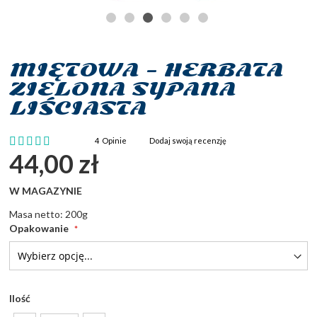
MIĘTOWA - HERBATA
Przejdź
na
ZIELONA SYPANA
początek
LIŚCIASTA
galerii
Ocena:
4
Opinie
Dodaj swoją recenzję
95
100
% of
44,00 zł
W MAGAZYNIE
Masa netto: 200g
Opakowanie
Ilość