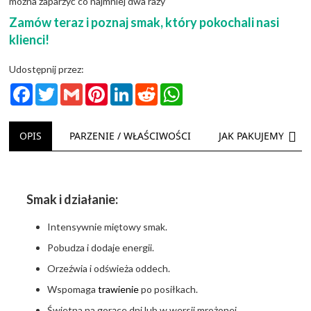
można zaparzyć co najmniej dwa razy
Zamów teraz i poznaj smak, który pokochali nasi
klienci!
Udostępnij przez:
Facebook
Twitter
Gmail
Pinterest
LinkedIn
Reddit
WhatsApp
NAS
OPIS
PARZENIE / WŁAŚCIWOŚCI
JAK PAKUJEMY
Smak i działanie:
Intensywnie miętowy smak.
Pobudza i dodaje energii.
Orzeźwia i odświeża oddech.
Wspomaga
trawienie
po posiłkach.
Świetna na gorące dni lub w wersji mrożonej.