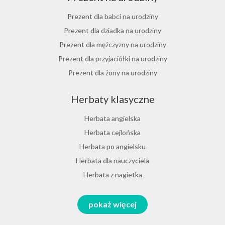
Herbata jaśminowa
Herbata jasminowa
Prezent dla babci na urodziny
Herbata rumiankowa
Prezent dla dziadka na urodziny
Koper włoski herbata
Prezent dla mężczyzny na urodziny
Herbata z goździkami
Prezent dla przyjaciółki na urodziny
Herbata z cynamonem
Prezent dla żony na urodziny
Herbata z bergamotką
Prezent dla chłopaka na urodziny
Herbaty klasyczne
Prezent dla dziewczyny na urodziny
Prezent dla koleżanki na urodziny
Herbata angielska
Prezent dla mamy na urodziny
Herbata cejlońska
Prezent dla taty na urodziny
Herbata po angielsku
Prezent dla męża na urodziny
Herbata dla nauczyciela
Prezent dla przyjaciela na urodziny
Herbata z nagietka
Herbata miętowa
Zestawy na różne okazje
pokaż więcej
Melisa herbata
Prezent na Dzień Babci i Dziadka 2026
Herbata zielona sencha