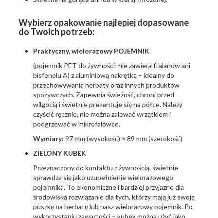
Wybierz opakowanie najlepiej dopasowane
do Twoich potrzeb:
Praktyczny, wielorazowy POJEMNIK
(pojemnik PET do żywności; nie zawiera ftalanów ani
bisfenolu A) z aluminiową nakrętką – idealny do
przechowywania herbaty oraz innych produktów
spożywczych. Zapewnia świeżość, chroni przed
wilgocią i świetnie prezentuje się na półce. Należy
czyścić ręcznie, nie można zalewać wrzątkiem i
podgrzewać w mikrofalówce.
Wymiary:
97 mm (wysokość) × 89 mm (szerokość)
ZIELONY KUBEK
Przeznaczony do kontaktu z żywnością, świetnie
sprawdza się jako uzupełnienie wielorazowego
pojemnika. To ekonomiczne i bardziej przyjazne dla
środowiska rozwiązanie dla tych, którzy mają już swoją
puszkę na herbatę lub nasz wielorazowy pojemnik. Po
wykorzystaniu zawartości – kubek można użyć jako