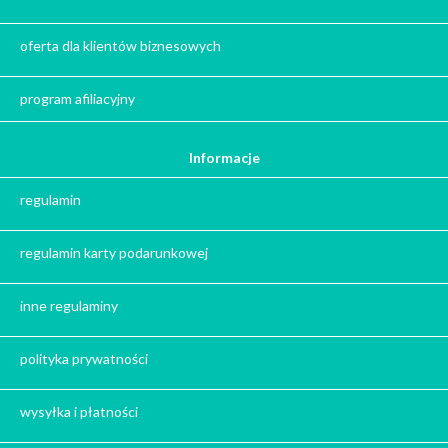
Kalendarze adwentowe
Zima
oferta dla klientów biznesowych
Jesień
Herbata - podziękowanie dla gości
program afiliacyjny
Ile gram ma łyżeczka do herbaty
?
Informacje
Prezent na święta
regulamin
Prezent dla babci na święta
Prezent dla dziadka na święta
regulamin karty podarunkowej
Prezent dla mężczyzny na święta
Prezent dla przyjaciółki na święta
inne regulaminy
Prezent dla żony na święta
Prezent dla chłopaka na święta
polityka prywatności
Prezent dla dziewczyny na święta
Prezent dla koleżanki na święta
wysyłka i płatności
Prezent dla mamy na święta