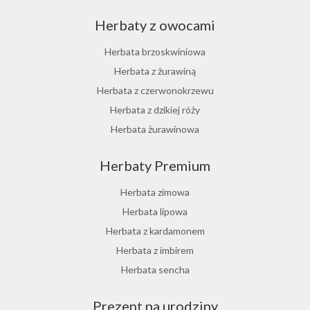
Herbaty z owocami
Herbata brzoskwiniowa
Herbata z żurawiną
Herbata z czerwonokrzewu
Herbata z dzikiej róży
Herbata żurawinowa
Herbata z morwy białej
Herbaty Premium
Ostrokrzew paragwajski
Hibiskus herbata
Herbata zimowa
Herbata różana
Herbata lipowa
Herbata z lukrecji
Herbata z kardamonem
Herbata z rokitnika
Herbata z imbirem
Herbata jesienna
Herbata sencha
Herbata cynamonowa
Prezent na urodziny