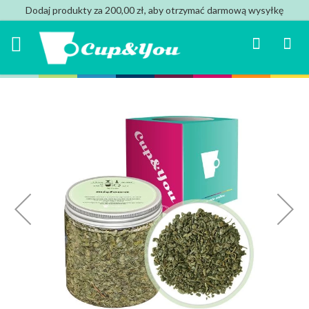
Dodaj produkty za 200,00 zł, aby otrzymać darmową wysyłkę
Search
Mój k
Przejdź
na
koniec
galerii