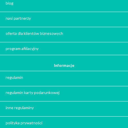
Zestaw kaw
blog
Herbata na prezent
Kawa na prezent
nasi partnerzy
Kalendarze adwentowe
Zima
oferta dla klientów biznesowych
Jesień
Herbata - podziękowanie dla gości
program afiliacyjny
Ile gram ma łyżeczka do herbaty
?
Informacje
Prezent na święta
regulamin
Prezent dla babci na święta
Prezent dla dziadka na święta
regulamin karty podarunkowej
Prezent dla mężczyzny na święta
Prezent dla przyjaciółki na święta
inne regulaminy
Prezent dla żony na święta
Prezent dla chłopaka na święta
polityka prywatności