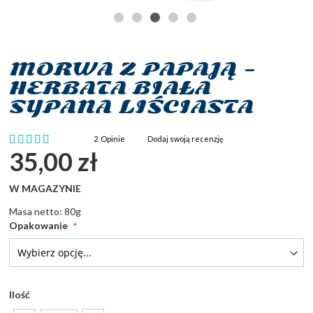
MORWA Z PAPAJĄ -
Przejdź
na
HERBATA BIAŁA
początek
SYPANA LIŚCIASTA
galerii
Ocena:
2
Opinie
Dodaj swoją recenzję
100
100
% of
35,00 zł
W MAGAZYNIE
Masa netto: 80g
Opakowanie
Ilość