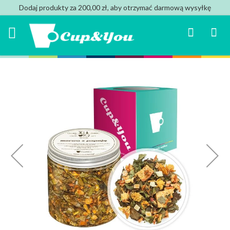
Dodaj produkty za 200,00 zł, aby otrzymać darmową wysyłkę
Search
Mój k
Przejdź
na
koniec
galerii