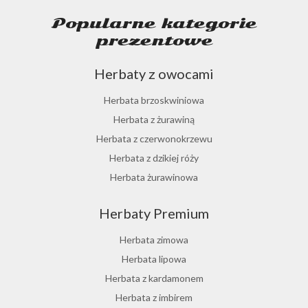
Popularne kategorie
prezentowe
Herbaty z owocami
Herbata brzoskwiniowa
Herbata z żurawiną
Herbata z czerwonokrzewu
Herbata z dzikiej róży
Herbata żurawinowa
Herbata z morwy białej
Herbaty Premium
Ostrokrzew paragwajski
Hibiskus herbata
Herbata zimowa
Herbata różana
Herbata lipowa
Herbata z lukrecji
Herbata z kardamonem
Herbata z rokitnika
Herbata z imbirem