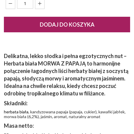
DODAJ DO KOSZYKA
Delikatna, lekko słodka i pełna egzotycznych nut –
Herbata biała MORWA Z PAPAJĄ to harmonijne
połączenie łagodnych liści herbaty białej z soczystą
papają, słodyczą morwy i aromatycznym jaśminem.
Idealna na chwile relaksu, kiedy chcesz poczuć
odrobinę tropikalnego klimatu w filiżance.
Składniki:
herbata biała
, kandyzowana papaja (papaja, cukier), kawałki jabłek,
morwa biała (6,2%), jaśmin, aromat, naturalny aromat
Masa netto: