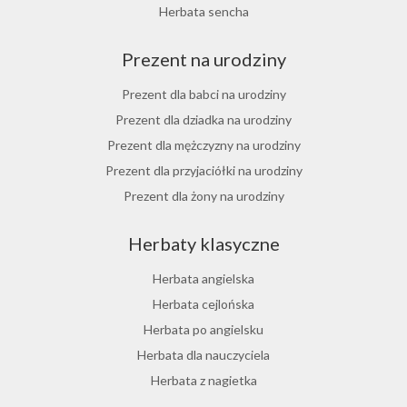
Herbata jesienna
Herbata sencha
Herbata cynamonowa
Prezent na urodziny
Herbata jaśminowa
Herbata jasminowa
Prezent dla babci na urodziny
Herbata rumiankowa
Prezent dla dziadka na urodziny
Koper włoski herbata
Prezent dla mężczyzny na urodziny
Herbata z goździkami
Prezent dla przyjaciółki na urodziny
Herbata z cynamonem
Prezent dla żony na urodziny
Herbata z bergamotką
Prezent dla chłopaka na urodziny
Herbaty klasyczne
Prezent dla dziewczyny na urodziny
Prezent dla koleżanki na urodziny
Herbata angielska
Prezent dla mamy na urodziny
Herbata cejlońska
Prezent dla taty na urodziny
Herbata po angielsku
Prezent dla męża na urodziny
Herbata dla nauczyciela
Prezent dla przyjaciela na urodziny
Herbata z nagietka