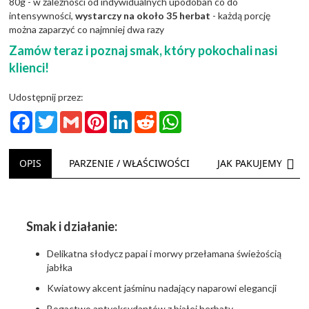
80g - w zależności od indywidualnych upodobań co do
intensywności,
wystarczy na około 35 herbat
- każdą porcję
można zaparzyć co najmniej dwa razy
Zamów teraz i poznaj smak, który pokochali nasi
klienci!
Udostępnij przez:
Facebook
Twitter
Gmail
Pinterest
LinkedIn
Reddit
WhatsApp
NAS
OPIS
PARZENIE / WŁAŚCIWOŚCI
JAK PAKUJEMY
Smak i działanie:
Delikatna słodycz papai i morwy przełamana świeżością
jabłka
Kwiatowy akcent jaśminu nadający naparowi elegancji
Bogactwo antyoksydantów z białej herbaty –