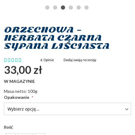
ORZECHOWA -
Przejdź
na
HERBATA CZARNA
początek
SYPANA LIŚCIASTA
galerii
Ocena:
6
Opinie
Dodaj swoją recenzję
100
100
% of
33,00 zł
W MAGAZYNIE
Masa netto: 100g
Opakowanie
Ilość