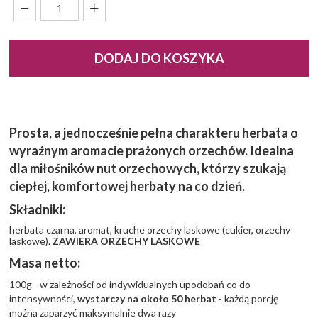
DODAJ DO KOSZYKA
Prosta, a jednocześnie pełna charakteru herbata o
wyraźnym aromacie prażonych orzechów. Idealna
dla miłośników nut orzechowych, którzy szukają
ciepłej, komfortowej herbaty na co dzień.
Składniki:
herbata czarna, aromat, kruche orzechy laskowe (cukier, orzechy
laskowe).
ZAWIERA ORZECHY LASKOWE
Masa netto:
100g - w zależności od indywidualnych upodobań co do
intensywności,
wystarczy na około 50 herbat
- każdą porcję
można zaparzyć maksymalnie dwa razy