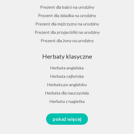
Herbata jasminowa
Prezent dla babci na urodziny
Herbata rumiankowa
Prezent dla dziadka na urodziny
Koper włoski herbata
Prezent dla mężczyzny na urodziny
Herbata z goździkami
Prezent dla przyjaciółki na urodziny
Herbata z cynamonem
Prezent dla żony na urodziny
Herbata z bergamotką
Prezent dla chłopaka na urodziny
Herbaty klasyczne
Prezent dla dziewczyny na urodziny
Prezent dla koleżanki na urodziny
Herbata angielska
Prezent dla mamy na urodziny
Herbata cejlońska
Prezent dla taty na urodziny
Herbata po angielsku
Prezent dla męża na urodziny
Herbata dla nauczyciela
Prezent dla przyjaciela na urodziny
Herbata z nagietka
Herbata miętowa
Zestawy na różne okazje
pokaż więcej
Melisa herbata
Prezent na Dzień Babci i Dziadka 2026
Herbata zielona sencha