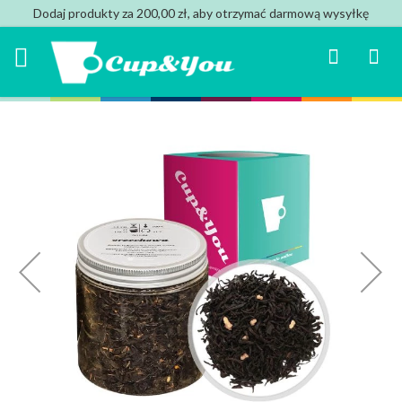
Dodaj produkty za 200,00 zł, aby otrzymać darmową wysyłkę
Search
Mój k
Przejdź
na
koniec
galerii