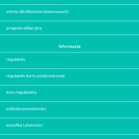
Kalendarze adwentowe
Zima
oferta dla klientów biznesowych
Jesień
Herbata - podziękowanie dla gości
program afiliacyjny
Ile gram ma łyżeczka do herbaty
?
Informacje
Prezent na święta
regulamin
Prezent dla babci na święta
Prezent dla dziadka na święta
regulamin karty podarunkowej
Prezent dla mężczyzny na święta
Prezent dla przyjaciółki na święta
inne regulaminy
Prezent dla żony na święta
Prezent dla chłopaka na święta
polityka prywatności
Prezent dla dziewczyny na święta
Prezent dla koleżanki na święta
wysyłka i płatności
Prezent dla mamy na święta