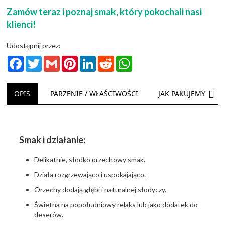
Zamów teraz i poznaj smak, który pokochali nasi
klienci!
Udostępnij przez:
Facebook
Twitter
Gmail
Pinterest
LinkedIn
Reddit
WhatsApp
NAS
OPIS
PARZENIE / WŁAŚCIWOŚCI
JAK PAKUJEMY
Smak i działanie:
Delikatnie, słodko orzechowy smak.
Działa rozgrzewająco i uspokajająco.
Orzechy dodają głębi i naturalnej słodyczy.
Świetna na popołudniowy relaks lub jako dodatek do
deserów.