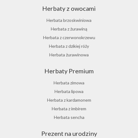
Herbaty z owocami
Herbata brzoskwiniowa
Herbata z żurawiną
Herbata z czerwonokrzewu
Herbata z dzikiej róży
Herbata żurawinowa
Herbata z morwy białej
Herbaty Premium
Ostrokrzew paragwajski
Hibiskus herbata
Herbata zimowa
Herbata różana
Herbata lipowa
Herbata z lukrecji
Herbata z kardamonem
Herbata z rokitnika
Herbata z imbirem
Herbata jesienna
Herbata sencha
Herbata cynamonowa
Prezent na urodziny
Herbata jaśminowa