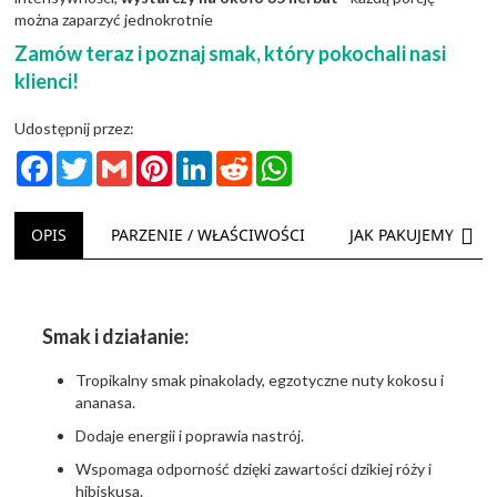
można zaparzyć jednokrotnie
Zamów teraz i poznaj smak, który pokochali nasi
klienci!
Udostępnij przez:
Facebook
Twitter
Gmail
Pinterest
LinkedIn
Reddit
WhatsApp
NAS
OPIS
PARZENIE / WŁAŚCIWOŚCI
JAK PAKUJEMY
Smak i działanie:
Tropikalny smak pinakolady, egzotyczne nuty kokosu i
ananasa.
Dodaje energii i poprawia nastrój.
Wspomaga odporność dzięki zawartości dzikiej róży i
hibiskusa.