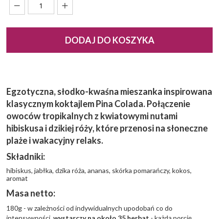
DODAJ DO KOSZYKA
Egzotyczna, słodko-kwaśna mieszanka inspirowana
klasycznym koktajlem Pina Colada. Połączenie
owoców tropikalnych z kwiatowymi nutami
hibiskusa i dzikiej róży, które przenosi na słoneczne
plaże i wakacyjny relaks.
Składniki:
hibiskus, jabłka, dzika róża, ananas, skórka pomarańczy, kokos,
aromat
Masa netto:
180g - w zależności od indywidualnych upodobań co do
intensywności,
wystarczy na około 35 herbat
- każdą porcję