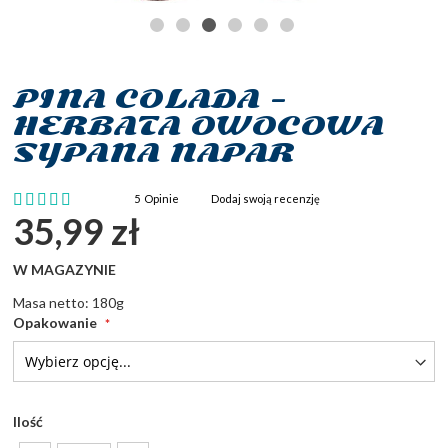
PINA COLADA -
Przejdź
na
HERBATA OWOCOWA
początek
SYPANA NAPAR
galerii
Ocena:
5
Opinie
Dodaj swoją recenzję
100
100
% of
35,99 zł
W MAGAZYNIE
Masa netto: 180g
Opakowanie
Ilość