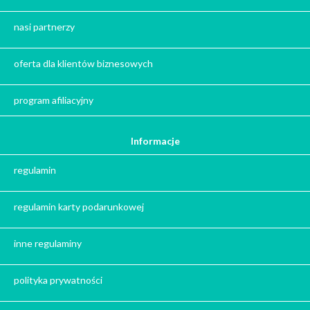
Herbata na prezent
Kawa na prezent
nasi partnerzy
Kalendarze adwentowe
Zima
oferta dla klientów biznesowych
Jesień
Herbata - podziękowanie dla gości
program afiliacyjny
Ile gram ma łyżeczka do herbaty
?
Informacje
Prezent na święta
regulamin
Prezent dla babci na święta
Prezent dla dziadka na święta
regulamin karty podarunkowej
Prezent dla mężczyzny na święta
Prezent dla przyjaciółki na święta
inne regulaminy
Prezent dla żony na święta
Prezent dla chłopaka na święta
polityka prywatności
Prezent dla dziewczyny na święta