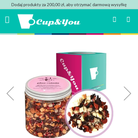
Dodaj produkty za 200,00 zł, aby otrzymać darmową wysyłkę
Search
Mój k
Przejdź
na
koniec
galerii