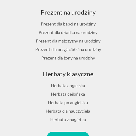
Herbata cynamonowa
Prezent na urodziny
Herbata jaśminowa
Herbata jasminowa
Prezent dla babci na urodziny
Herbata rumiankowa
Prezent dla dziadka na urodziny
Koper włoski herbata
Prezent dla mężczyzny na urodziny
Herbata z goździkami
Prezent dla przyjaciółki na urodziny
Herbata z cynamonem
Prezent dla żony na urodziny
Herbata z bergamotką
Prezent dla chłopaka na urodziny
Herbaty klasyczne
Prezent dla dziewczyny na urodziny
Prezent dla koleżanki na urodziny
Herbata angielska
Prezent dla mamy na urodziny
Herbata cejlońska
Prezent dla taty na urodziny
Herbata po angielsku
Prezent dla męża na urodziny
Herbata dla nauczyciela
Prezent dla przyjaciela na urodziny
Herbata z nagietka
Herbata miętowa
Zestawy na różne okazje