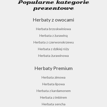
Popularne kategorie
prezentowe
Herbaty z owocami
Herbata brzoskwiniowa
Herbata z żurawiną
Herbata z czerwonokrzewu
Herbata z dzikiej róży
Herbata żurawinowa
Herbata z morwy białej
Herbaty Premium
Ostrokrzew paragwajski
Hibiskus herbata
Herbata zimowa
Herbata różana
Herbata lipowa
Herbata z lukrecji
Herbata z kardamonem
Herbata z rokitnika
Herbata z imbirem
Herbata jesienna
Herbata sencha