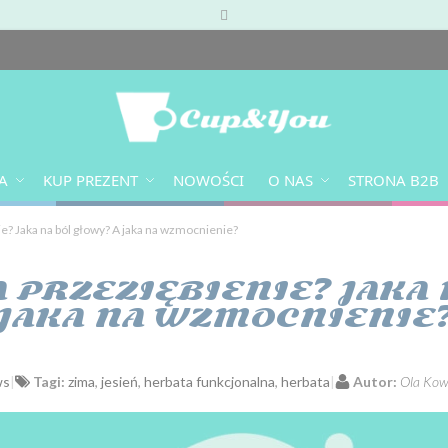
A
KUP PREZENT
NOWOŚCI
O NAS
STRONA B2B
ie? Jaka na ból głowy? A jaka na wzmocnienie?
A PRZEZIĘBIENIE? JAKA 
JAKA NA WZMOCNIENIE
ws
Tagi:
zima
,
jesień
,
herbata funkcjonalna
,
herbata
Autor:
Ola Kow