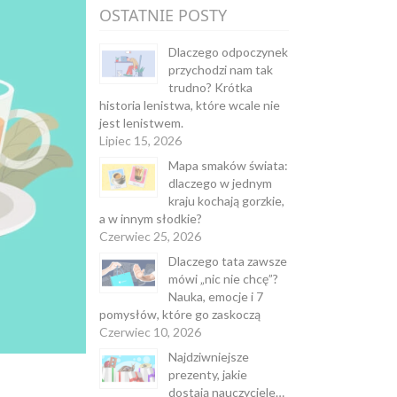
OSTATNIE POSTY
Dlaczego odpoczynek
przychodzi nam tak
trudno? Krótka
historia lenistwa, które wcale nie
jest lenistwem.
Lipiec 15, 2026
Mapa smaków świata:
dlaczego w jednym
kraju kochają gorzkie,
a w innym słodkie?
Czerwiec 25, 2026
Dlaczego tata zawsze
mówi „nic nie chcę”?
Nauka, emocje i 7
pomysłów, które go zaskoczą
Czerwiec 10, 2026
Najdziwniejsze
prezenty, jakie
dostają nauczyciele…