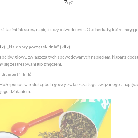
 takimi jak stres, napięcie czy odwodnienie. Oto herbaty, które mogą
lik
), ,,Na dobry początek dnia” (
klik
)
iu bólów głowy, zwłaszcza tych spowodowanych napięciem. Napar z doda
my się zestresowani lub zmęczeni.
ły diament” (
klik
)
 Może pomóc w redukcji bólu głowy, zwłaszcza tego związanego z napięci
 jego działaniem.