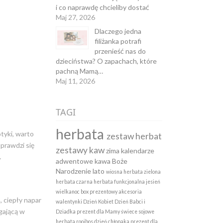
i co naprawdę chcieliby dostać
Maj 27, 2026
Dlaczego jedna
filiżanka potrafi
przenieść nas do
dzieciństwa? O zapachach, które
pachną Mamą…
Maj 11, 2026
TAGI
herbata
otyki, warto
zestaw herbat
prawdzi się
zestawy kaw
zima
kalendarze
…
adwentowe
kawa
Boże
Narodzenie
lato
wiosna
herbata zielona
herbata czarna
herbata funkcjonalna
jesień
wielkanoc
box prezentowy
akcesoria
, ciepły napar
walentynki
Dzień Kobiet
Dzień Babci i
gającą w
Dziadka
prezent dla Mamy
świece sojowe
herbata rooibos
dzień chłopaka
prezent dla