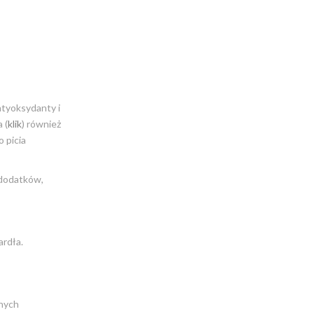
ntyoksydanty i
 (
klik
) również
 picia
 dodatków,
ardła.
onych