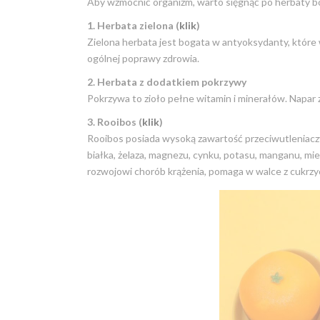
Aby wzmocnić organizm, warto sięgnąć po herbaty b
1. Herbata zielona (
klik
)
Zielona herbata jest bogata w antyoksydanty, które 
ogólnej poprawy zdrowia.
2. Herbata z dodatkiem pokrzywy
Pokrzywa to zioło pełne witamin i minerałów. Napar 
3. Rooibos (
klik
)
Rooibos posiada wysoką zawartość przeciwutleniaczy
białka, żelaza, magnezu, cynku, potasu, manganu, mi
rozwojowi chorób krążenia, pomaga w walce z cukrz