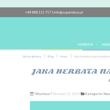
+48 888 111 717
|
info@cupandyou.pl
HERBATA
KAW
Strona główna
Blog
News
Jaka herbata na przeziębien
JAKA HERBATA N
'Wysłano:"
Wrzesień 25, 2024
Kategorie:
Ne