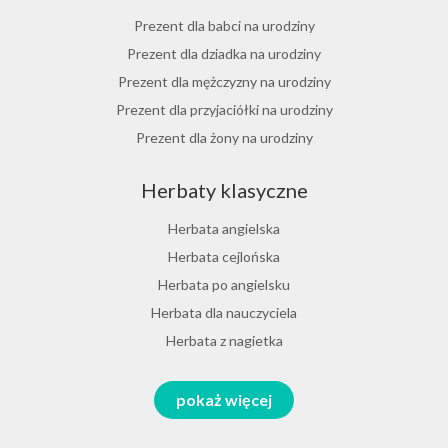
Herbata jasminowa
Prezent dla babci na urodziny
Herbata rumiankowa
Prezent dla dziadka na urodziny
Koper włoski herbata
Prezent dla mężczyzny na urodziny
Herbata z goździkami
Prezent dla przyjaciółki na urodziny
Herbata z cynamonem
Prezent dla żony na urodziny
Herbata z bergamotką
Prezent dla chłopaka na urodziny
Herbaty klasyczne
Prezent dla dziewczyny na urodziny
Prezent dla koleżanki na urodziny
Herbata angielska
Prezent dla mamy na urodziny
Herbata cejlońska
Prezent dla taty na urodziny
Herbata po angielsku
Prezent dla męża na urodziny
Herbata dla nauczyciela
Prezent dla przyjaciela na urodziny
Herbata z nagietka
Herbata miętowa
Zestawy na różne okazje
pokaż więcej
Melisa herbata
Prezent na Dzień Babci i Dziadka 2026
Herbata zielona sencha