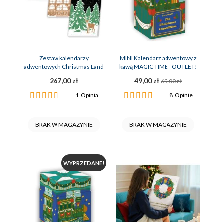
Zestaw kalendarzy
MINI Kalendarz adwentowy z
adwentowych Christmas Land
kawą MAGIC TIME - OUTLET!
267,00 zł
49,00 zł
69,00 zł
Ocena:
Ocena:
1
Opinia
8
Opinie
100%
100%
BRAK W MAGAZYNIE
BRAK W MAGAZYNIE
WYPRZEDANE!