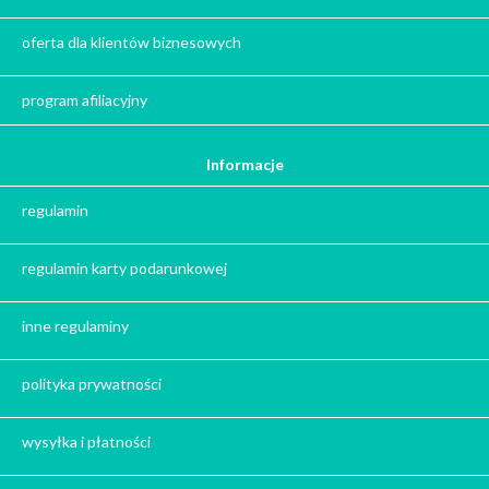
Kalendarze adwentowe
Zima
oferta dla klientów biznesowych
Jesień
Herbata - podziękowanie dla gości
program afiliacyjny
Ile gram ma łyżeczka do herbaty
?
Informacje
Prezent na święta
regulamin
Prezent dla babci na święta
Prezent dla dziadka na święta
regulamin karty podarunkowej
Prezent dla mężczyzny na święta
Prezent dla przyjaciółki na święta
inne regulaminy
Prezent dla żony na święta
Prezent dla chłopaka na święta
polityka prywatności
Prezent dla dziewczyny na święta
Prezent dla koleżanki na święta
wysyłka i płatności
Prezent dla mamy na święta