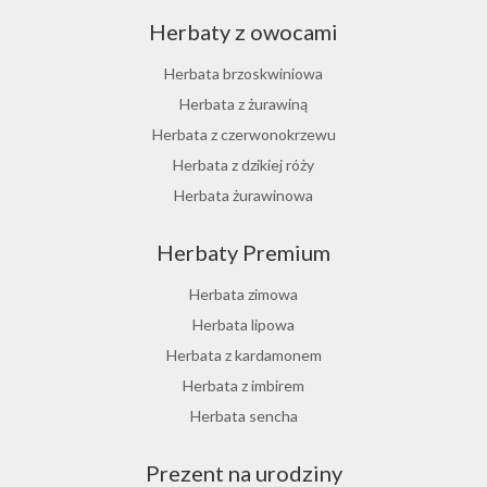
Herbaty z owocami
Herbata brzoskwiniowa
Herbata z żurawiną
Herbata z czerwonokrzewu
Herbata z dzikiej róży
Herbata żurawinowa
Herbata z morwy białej
Herbaty Premium
Ostrokrzew paragwajski
Hibiskus herbata
Herbata zimowa
Herbata różana
Herbata lipowa
Herbata z lukrecji
Herbata z kardamonem
Herbata z rokitnika
Herbata z imbirem
Herbata jesienna
Herbata sencha
Herbata cynamonowa
Prezent na urodziny
Herbata jaśminowa