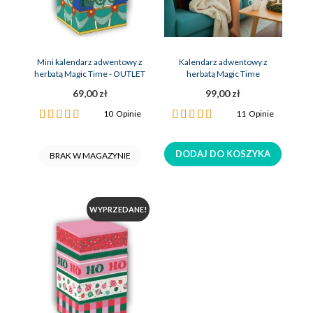
Mini kalendarz adwentowy z
Kalendarz adwentowy z
herbatą Magic Time - OUTLET
herbatą Magic Time
69,00 zł
99,00 zł
Ocena:
Ocena:
10
Opinie
11
Opinie
100%
100%
DODAJ DO KOSZYKA
BRAK W MAGAZYNIE
WYPRZEDANE!