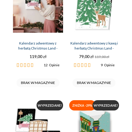
Kalendarz adwentowy z
Kalendarz adwentowy z kawą i
herbatą Christmas Land -
herbatą Christmas Land -
OUTLET!
OUTLET
119,00 zł
79,00 zł
119,00 zł
Ocena:
Ocena:
12
Opinie
9
Opinie
100%
100%
BRAK W MAGAZYNIE
BRAK W MAGAZYNIE
WYPRZEDANE!
ZNIŻKA -29%
WYPRZEDANE!