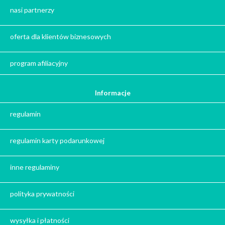
Kawa na prezent
nasi partnerzy
Kalendarze adwentowe
Zima
oferta dla klientów biznesowych
Jesień
Herbata - podziękowanie dla gości
program afiliacyjny
Ile gram ma łyżeczka do herbaty
?
Informacje
Prezent na święta
regulamin
Prezent dla babci na święta
Prezent dla dziadka na święta
regulamin karty podarunkowej
Prezent dla mężczyzny na święta
Prezent dla przyjaciółki na święta
inne regulaminy
Prezent dla żony na święta
Prezent dla chłopaka na święta
polityka prywatności
Prezent dla dziewczyny na święta
Prezent dla koleżanki na święta
wysyłka i płatności