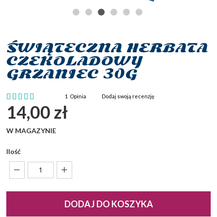
ŚWIĄTECZNA HERBATA
Przejdź
na
CZEKOLADOWY
początek
GRZANIEC 30G
galerii
Ocena:
1
Opinia
Dodaj swoją recenzję
100
100
% of
14,00 zł
W MAGAZYNIE
Ilość
DODAJ DO KOSZYKA