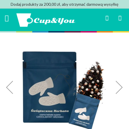
Dodaj produkty za 200,00 zł, aby otrzymać darmową wysyłkę
Search
Mój k
Przejdź
na
koniec
galerii