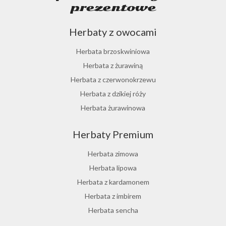
prezentowe
Herbaty z owocami
Herbata brzoskwiniowa
Herbata z żurawiną
Herbata z czerwonokrzewu
Herbata z dzikiej róży
Herbata żurawinowa
Herbata z morwy białej
Herbaty Premium
Ostrokrzew paragwajski
Hibiskus herbata
Herbata zimowa
Herbata różana
Herbata lipowa
Herbata z lukrecji
Herbata z kardamonem
Herbata z rokitnika
Herbata z imbirem
Herbata jesienna
Herbata sencha
Herbata cynamonowa