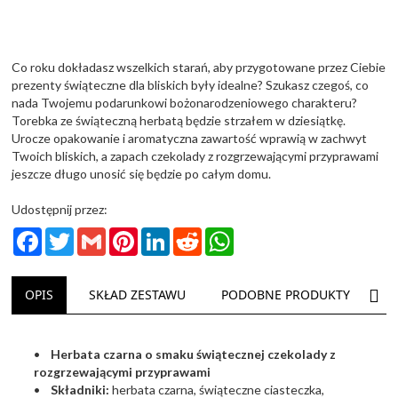
Co roku dokładasz wszelkich starań, aby przygotowane przez Ciebie
prezenty świąteczne dla bliskich były idealne? Szukasz czegoś, co
nada Twojemu podarunkowi bożonarodzeniowego charakteru?
Torebka ze świąteczną herbatą będzie strzałem w dziesiątkę.
Urocze opakowanie i aromatyczna zawartość wprawią w zachwyt
Twoich bliskich, a zapach czekolady z rozgrzewającymi przyprawami
jeszcze długo unosić się będzie po całym domu.
Udostępnij przez:
Facebook
Twitter
Gmail
Pinterest
LinkedIn
Reddit
WhatsApp
NAS
OPIS
SKŁAD ZESTAWU
PODOBNE PRODUKTY
D
•
Herbata czarna o smaku świątecznej czekolady z
rozgrzewającymi przyprawami
•
Składniki:
herbata czarna, świąteczne ciasteczka,