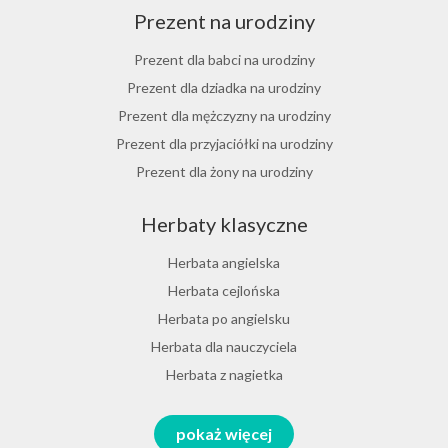
Prezent na urodziny
Herbata jaśminowa
Herbata jasminowa
Prezent dla babci na urodziny
Herbata rumiankowa
Prezent dla dziadka na urodziny
Koper włoski herbata
Prezent dla mężczyzny na urodziny
Herbata z goździkami
Prezent dla przyjaciółki na urodziny
Herbata z cynamonem
Prezent dla żony na urodziny
Herbata z bergamotką
Prezent dla chłopaka na urodziny
Herbaty klasyczne
Prezent dla dziewczyny na urodziny
Prezent dla koleżanki na urodziny
Herbata angielska
Prezent dla mamy na urodziny
Herbata cejlońska
Prezent dla taty na urodziny
Herbata po angielsku
Prezent dla męża na urodziny
Herbata dla nauczyciela
Prezent dla przyjaciela na urodziny
Herbata z nagietka
Herbata miętowa
Zestawy na różne okazje
pokaż więcej
Melisa herbata