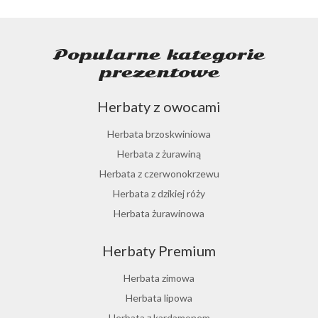
Popularne kategorie
prezentowe
Herbaty z owocami
Herbata brzoskwiniowa
Herbata z żurawiną
Herbata z czerwonokrzewu
Herbata z dzikiej róży
Herbata żurawinowa
Herbata z morwy białej
Herbaty Premium
Ostrokrzew paragwajski
Hibiskus herbata
Herbata zimowa
Herbata różana
Herbata lipowa
Herbata z lukrecji
Herbata z kardamonem