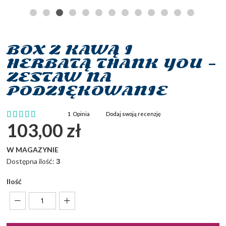
BOX Z KAWĄ I
Przejdź
na
HERBATĄ THANK YOU –
początek
ZESTAW NA
galerii
PODZIĘKOWANIE
Ocena:
1
Opinia
Dodaj swoją recenzję
100
100
% of
103,00 zł
W MAGAZYNIE
Dostępna ilość:
3
Ilość