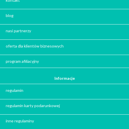
kontakt
Zestaw herbat
Zestaw kaw
blog
Herbata na prezent
Kawa na prezent
nasi partnerzy
Kalendarze adwentowe
Zima
oferta dla klientów biznesowych
Jesień
Herbata - podziękowanie dla gości
program afiliacyjny
Ile gram ma łyżeczka do herbaty
?
Informacje
Prezent na święta
regulamin
Prezent dla babci na święta
Prezent dla dziadka na święta
regulamin karty podarunkowej
Prezent dla mężczyzny na święta
Prezent dla przyjaciółki na święta
inne regulaminy
Prezent dla żony na święta