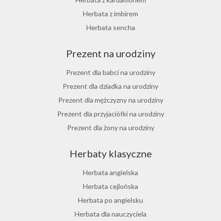
Herbata z rokitnika
Herbata z imbirem
Herbata jesienna
Herbata sencha
Herbata cynamonowa
Prezent na urodziny
Herbata jaśminowa
Herbata jasminowa
Prezent dla babci na urodziny
Herbata rumiankowa
Prezent dla dziadka na urodziny
Koper włoski herbata
Prezent dla mężczyzny na urodziny
Herbata z goździkami
Prezent dla przyjaciółki na urodziny
Herbata z cynamonem
Prezent dla żony na urodziny
Herbata z bergamotką
Prezent dla chłopaka na urodziny
Herbaty klasyczne
Prezent dla dziewczyny na urodziny
Prezent dla koleżanki na urodziny
Herbata angielska
Prezent dla mamy na urodziny
Herbata cejlońska
Prezent dla taty na urodziny
Herbata po angielsku
Prezent dla męża na urodziny
Herbata dla nauczyciela