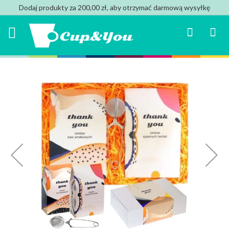
Dodaj produkty za 200,00 zł, aby otrzymać darmową wysyłkę
Search
Mój k
Przejdź
na
koniec
galerii