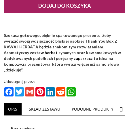
DODAJ DO KOSZYKA
Szukasz gotowego, pięknie spakowanego prezentu, żeby
wyrazić swoją wdzięczność bliskiej osobie? Thank You Box Z
KAWĄ I HERBATĄ będzie znakomitym rozwiązaniem!
Aromatyczny
zestaw herbat
sypanych oraz kaw smakowych w
dedykowanych pudełkach i poręczny
zaparzacz
to idealna
kompozycja prezentowa, która wyrazi więcej niż samo słowo
„dziękuję”.
Udostępnij przez:
Facebook
Twitter
Gmail
Pinterest
LinkedIn
Reddit
WhatsApp
NAS
OPIS
SKŁAD ZESTAWU
PODOBNE PRODUKTY
D
Box zawiera: