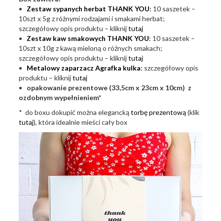
•
Zestaw sypanych herbat THANK YOU
:
10 saszetek –
10szt x 5g z różnymi rodzajami i smakami herbat;
szczegółowy opis produktu – kliknij
tutaj
•
Zestaw kaw smakowych THANK YOU
:
10 saszetek –
10szt x 10g z kawą mieloną o różnych smakach;
szczegółowy opis produktu – kliknij
tutaj
•
Metalowy zaparzacz Agrafka kulka
:
szczegółowy opis
produktu – kliknij
tutaj
•
opakowanie prezentowe (33,5cm x 23cm x 10cm) z
ozdobnym wypełnieniem*
* do boxu dokupić można elegancką
torbę prezentową
(klik
tutaj
), która idealnie mieści cały box