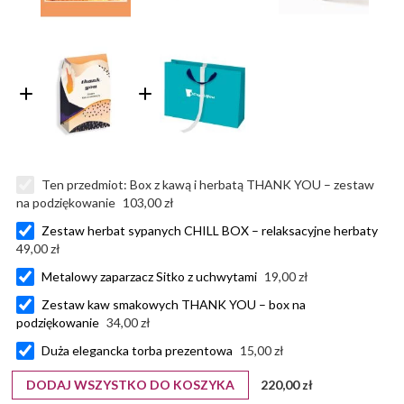
Ten przedmiot:
Box z kawą i herbatą THANK YOU – zestaw
na podziękowanie
103,00 zł
Zestaw herbat sypanych CHILL BOX – relaksacyjne herbaty
49,00 zł
Metalowy zaparzacz Sitko z uchwytami
19,00 zł
Zestaw kaw smakowych THANK YOU – box na
podziękowanie
34,00 zł
Duża elegancka torba prezentowa
15,00 zł
DODAJ WSZYSTKO DO KOSZYKA
220,00 zł