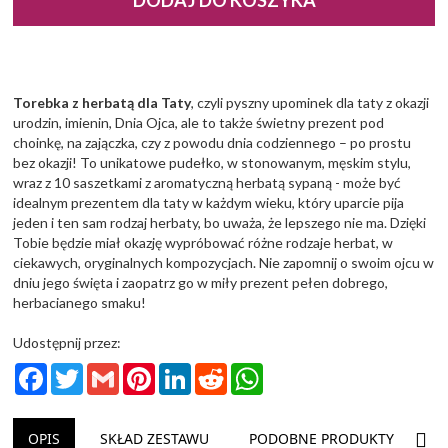
DODAJ DO KOSZYKA
Torebka z herbatą dla Taty
, czyli pyszny upominek dla taty z okazji
urodzin, imienin, Dnia Ojca, ale to także świetny prezent pod
choinkę, na zajączka, czy z powodu dnia codziennego – po prostu
bez okazji! To unikatowe pudełko, w stonowanym, męskim stylu,
wraz z 10 saszetkami z aromatyczną herbatą sypaną - może być
idealnym prezentem dla taty w każdym wieku, który uparcie pija
jeden i ten sam rodzaj herbaty, bo uważa, że lepszego nie ma. Dzięki
Tobie będzie miał okazję wypróbować różne rodzaje herbat, w
ciekawych, oryginalnych kompozycjach. Nie zapomnij o swoim ojcu w
dniu jego święta i zaopatrz go w miły prezent pełen dobrego,
herbacianego smaku!
Udostępnij przez:
Facebook
Twitter
Gmail
Pinterest
LinkedIn
Reddit
WhatsApp
NAS
OPIS
SKŁAD ZESTAWU
PODOBNE PRODUKTY
D