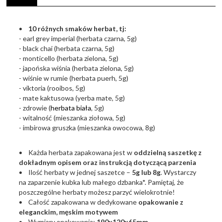
•
10 różnych smaków herbat, tj:
- earl grey imperial (herbata czarna, 5g)
- black chai (herbata czarna, 5g)
- monticello (herbata zielona, 5g)
- japońska wiśnia (herbata zielona, 5g)
- wiśnie w rumie (herbata puerh, 5g)
- viktoria (rooibos, 5g)
- mate kaktusowa (yerba mate, 5g)
- zdrowie (
herbata biała
, 5g)
- witalność (mieszanka ziołowa, 5g)
- imbirowa gruszka (mieszanka owocowa, 8g)
• Każda herbata zapakowana jest w
oddzielną saszetkę z
dokładnym opisem oraz instrukcją dotyczącą parzenia
• Ilość herbaty w jednej saszetce –
5g lub 8g
. Wystarczy
na zaparzenie kubka lub małego dzbanka*. Pamiętaj, że
poszczególne herbaty możesz parzyć wielokrotnie!
• Całość zapakowana w dedykowane
opakowanie z
eleganckim, męskim motywem
• Wymiary opakowania:
190x120x65mm