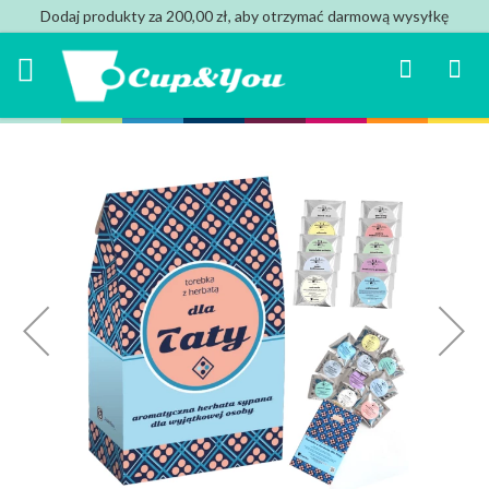
Dodaj produkty za 200,00 zł, aby otrzymać darmową wysyłkę
Search
Mój k
Przejdź
na
koniec
galerii