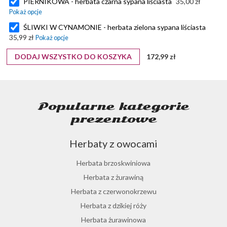
PIERNIKOWA - herbata czarna sypana liściasta
35,00 zł
ŚLIWKI W CYNAMONIE - herbata zielona sypana liściasta
35,99 zł
DODAJ WSZYSTKO DO KOSZYKA
172,99 zł
Popularne kategorie
prezentowe
Herbaty z owocami
Herbata brzoskwiniowa
Herbata z żurawiną
Herbata z czerwonokrzewu
Herbata z dzikiej róży
Herbata żurawinowa