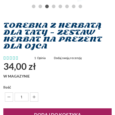
TOREBKA Z HERBATĄ
Przejdź
na
DLA TATY – ZESTAW
początek
HERBAT NA PREZENT
galerii
DLA OJCA
Ocena:
1
Opinia
Dodaj swoją recenzję
100
100
% of
34,00 zł
W MAGAZYNIE
Ilość