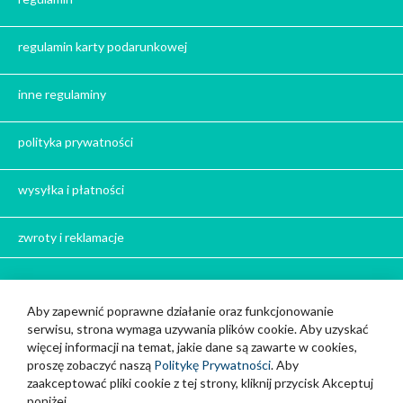
Prezent dla babci na święta
Prezent dla dziadka na święta
regulamin karty podarunkowej
Prezent dla mężczyzny na święta
Prezent dla przyjaciółki na święta
inne regulaminy
Prezent dla żony na święta
Prezent dla chłopaka na święta
polityka prywatności
Prezent dla dziewczyny na święta
Prezent dla koleżanki na święta
wysyłka i płatności
Prezent dla mamy na święta
zwroty i reklamacje
Prezent dla taty na święta
Prezent dla męża na święta
Prezent dla rodziców na święta
Bądź z nami w kontakcie
Aby zapewnić poprawne działanie oraz funkcjonowanie
Prezent dla brata na święta
serwisu, strona wymaga uzywania plików cookie. Aby uzyskać
Cup and You z siedzibą w Strzelcach Opolskich
Prezenty dla mężczyzny na święta
więcej informacji na temat, jakie dane są zawarte w cookies,
888 111 717
Prezent dla kobiety na święta
proszę zobaczyć naszą
Politykę Prywatności
. Aby
zaakceptować pliki cookie z tej strony, kliknij przycisk Akceptuj
info@cupandyou.pl
Prezent dla szwagra na święta
poniżej.