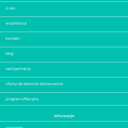
Prezent na Mikołajki
o nas
Prezent na Święta 2026
Prezent na Dzień Kobiet
współpraca
Kosze prezentowe
Kalendarze Adwentowe z kawą i herbatą
kontakt
Zestaw herbat
Zestaw kaw
blog
Herbata na prezent
Kawa na prezent
nasi partnerzy
Kalendarze adwentowe
Zima
oferta dla klientów biznesowych
Jesień
Herbata - podziękowanie dla gości
program afiliacyjny
Ile gram ma łyżeczka do herbaty
?
Informacje
Prezent na święta
regulamin