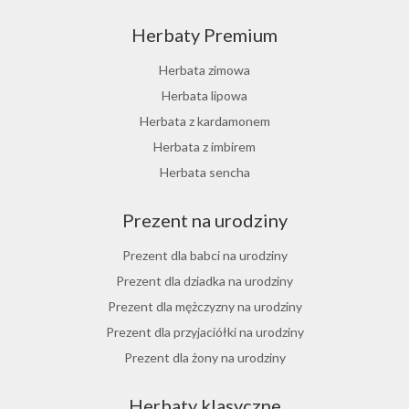
Herbata z morwy białej
Herbaty Premium
Ostrokrzew paragwajski
Hibiskus herbata
Herbata zimowa
Herbata różana
Herbata lipowa
Herbata z lukrecji
Herbata z kardamonem
Herbata z rokitnika
Herbata z imbirem
Herbata jesienna
Herbata sencha
Herbata cynamonowa
Prezent na urodziny
Herbata jaśminowa
Herbata jasminowa
Prezent dla babci na urodziny
Herbata rumiankowa
Prezent dla dziadka na urodziny
Koper włoski herbata
Prezent dla mężczyzny na urodziny
Herbata z goździkami
Prezent dla przyjaciółki na urodziny
Herbata z cynamonem
Prezent dla żony na urodziny
Herbata z bergamotką
Prezent dla chłopaka na urodziny
Herbaty klasyczne