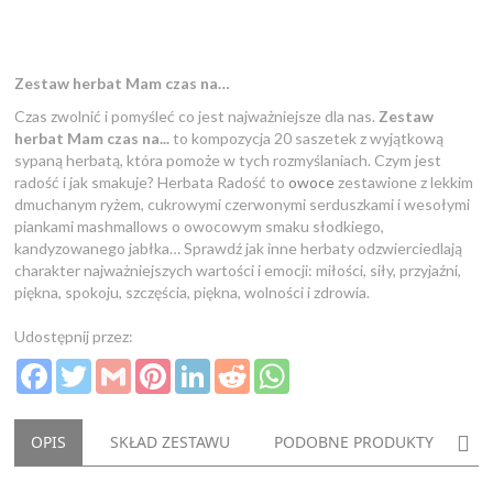
Zestaw herbat Mam czas na…
Czas zwolnić i pomyśleć co jest najważniejsze dla nas.
Zestaw
herbat Mam czas na...
to kompozycja 20 saszetek z wyjątkową
sypaną herbatą, która pomoże w tych rozmyślaniach. Czym jest
radość i jak smakuje? Herbata Radość to
owoce
zestawione z lekkim
dmuchanym ryżem, cukrowymi czerwonymi serduszkami i wesołymi
piankami mashmallows o owocowym smaku słodkiego,
kandyzowanego jabłka… Sprawdź jak inne herbaty odzwierciedlają
charakter najważniejszych wartości i emocji: miłości, siły, przyjaźni,
piękna, spokoju, szczęścia, piękna, wolności i zdrowia.
Udostępnij przez:
Facebook
Twitter
Gmail
Pinterest
LinkedIn
Reddit
WhatsApp
NAS
OPIS
SKŁAD ZESTAWU
PODOBNE PRODUKTY
D