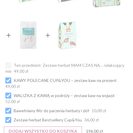
Ten przedmiot:
Zestaw herbat MAM CZAS NA… relaksujący
mix
49,00 zł
KAWY POLECANE CUP&YOU – zestaw kaw na prezent
49,00 zł
WALIZKA Z KAWĄ w podróży – zestaw kaw na wyjazd
52,00 zł
Bawełniany filtr do parzenia herbaty i ziół
10,00 zł
Zestaw herbat Bestsellery Cup&You
36,00 zł
DODAJ WSZYSTKO DO KOSZYKA
196,00 zł