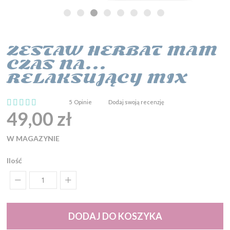
ZESTAW HERBAT MAM
Przejdź
na
CZAS NA…
początek
RELAKSUJĄCY MIX
galerii
Ocena:
5
Opinie
Dodaj swoją recenzję
100
100
% of
49,00 zł
W MAGAZYNIE
Ilość
DODAJ DO KOSZYKA