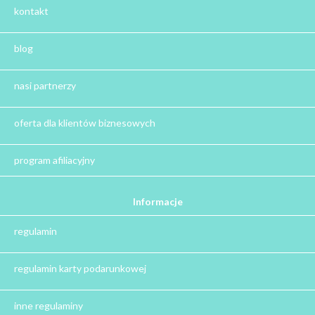
Kalendarze Adwentowe z kawą i herbatą
kontakt
Zestaw herbat
Zestaw kaw
blog
Herbata na prezent
Kawa na prezent
nasi partnerzy
Kalendarze adwentowe
Zima
oferta dla klientów biznesowych
Jesień
Herbata - podziękowanie dla gości
program afiliacyjny
Ile gram ma łyżeczka do herbaty
?
Informacje
Prezent na święta
regulamin
Prezent dla babci na święta
Prezent dla dziadka na święta
regulamin karty podarunkowej
Prezent dla mężczyzny na święta
Prezent dla przyjaciółki na święta
inne regulaminy