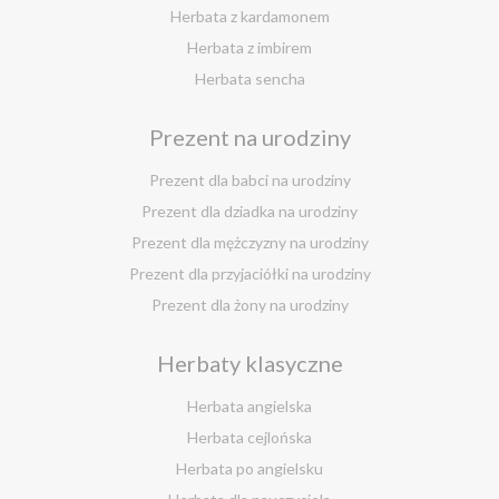
Herbata z lukrecji
Herbata z kardamonem
Herbata z rokitnika
Herbata z imbirem
Herbata jesienna
Herbata sencha
Herbata cynamonowa
Prezent na urodziny
Herbata jaśminowa
Herbata jasminowa
Prezent dla babci na urodziny
Herbata rumiankowa
Prezent dla dziadka na urodziny
Koper włoski herbata
Prezent dla mężczyzny na urodziny
Herbata z goździkami
Prezent dla przyjaciółki na urodziny
Herbata z cynamonem
Prezent dla żony na urodziny
Herbata z bergamotką
Prezent dla chłopaka na urodziny
Herbaty klasyczne
Prezent dla dziewczyny na urodziny
Prezent dla koleżanki na urodziny
Herbata angielska
Prezent dla mamy na urodziny
Herbata cejlońska
Prezent dla taty na urodziny
Herbata po angielsku
Prezent dla męża na urodziny