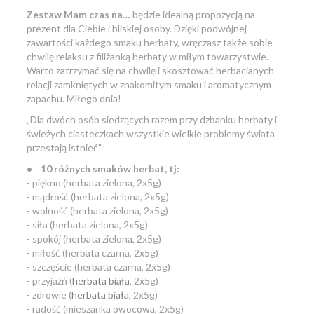
Zestaw Mam czas na…
będzie idealną propozycją na
prezent dla Ciebie i bliskiej osoby. Dzięki podwójnej
zawartości każdego smaku herbaty, wręczasz także sobie
chwilę relaksu z filiżanką herbaty w miłym towarzystwie.
Warto zatrzymać się na chwilę i skosztować herbacianych
relacji zamkniętych w znakomitym smaku i aromatycznym
zapachu. Miłego dnia!
MAMCZAS1234
„Dla dwóch osób siedzących razem przy dzbanku herbaty i
świeżych ciasteczkach wszystkie wielkie problemy świata
przestają istnieć”
• 10 różnych smaków herbat, tj:
- piękno (herbata zielona, 2x5g)
- mądrość (herbata zielona, 2x5g)
- wolność (herbata zielona, 2x5g)
- siła (herbata zielona, 2x5g)
- spokój (herbata zielona, 2x5g)
- miłość (herbata czarna, 2x5g)
- szczęście (herbata czarna, 2x5g)
- przyjaźń (
herbata biała
, 2x5g)
- zdrowie (
herbata biała
, 2x5g)
- radość (mieszanka owocowa, 2x5g)