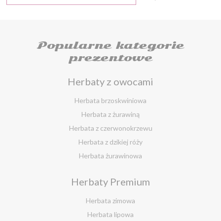
Popularne kategorie
prezentowe
Herbaty z owocami
Herbata brzoskwiniowa
Herbata z żurawiną
Herbata z czerwonokrzewu
Herbata z dzikiej róży
Herbata żurawinowa
Herbata z morwy białej
Herbaty Premium
Ostrokrzew paragwajski
Hibiskus herbata
Herbata zimowa
Herbata różana
Herbata lipowa