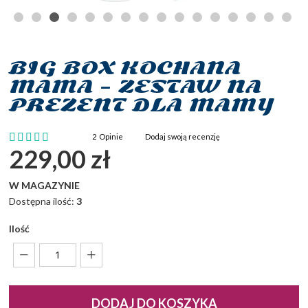
BIG BOX KOCHANA
Przejdź
na
MAMA – ZESTAW NA
początek
PREZENT DLA MAMY
galerii
Ocena:
2
Opinie
Dodaj swoją recenzję
100
100
% of
229,00 zł
W MAGAZYNIE
Dostępna ilość:
3
Ilość
DODAJ DO KOSZYKA