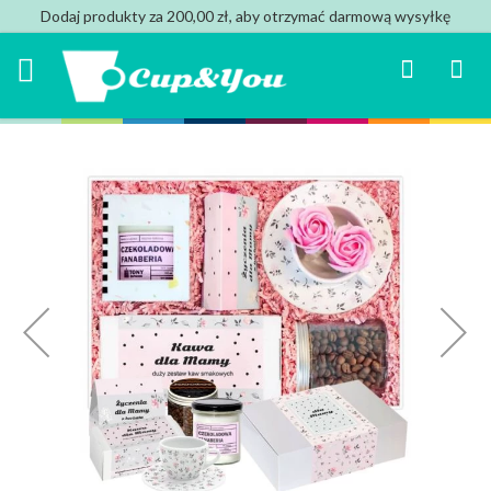
Dodaj produkty za 200,00 zł, aby otrzymać darmową wysyłkę
Search
Mój k
Przejdź
na
koniec
galerii