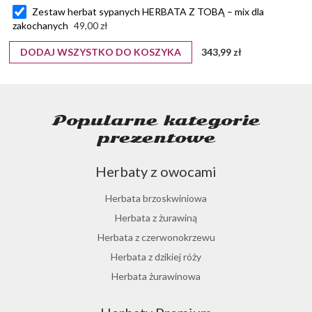
Zestaw herbat sypanych HERBATA Z TOBĄ – mix dla
zakochanych
49,00 zł
DODAJ WSZYSTKO DO KOSZYKA
343,99 zł
Popularne kategorie
prezentowe
Herbaty z owocami
Herbata brzoskwiniowa
Herbata z żurawiną
Herbata z czerwonokrzewu
Herbata z dzikiej róży
Herbata żurawinowa
Herbata z morwy białej