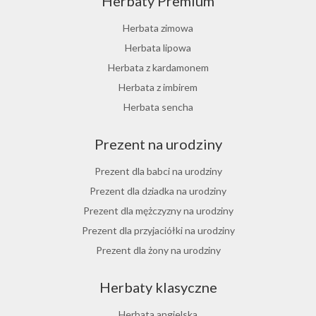
Herbaty Premium
Ostrokrzew paragwajski
Hibiskus herbata
Herbata zimowa
Herbata różana
Herbata lipowa
Herbata z lukrecji
Herbata z kardamonem
Herbata z rokitnika
Herbata z imbirem
Herbata jesienna
Herbata sencha
Herbata cynamonowa
Prezent na urodziny
Herbata jaśminowa
Herbata jasminowa
Prezent dla babci na urodziny
Herbata rumiankowa
Prezent dla dziadka na urodziny
Koper włoski herbata
Prezent dla mężczyzny na urodziny
Herbata z goździkami
Prezent dla przyjaciółki na urodziny
Herbata z cynamonem
Prezent dla żony na urodziny
Herbata z bergamotką
Prezent dla chłopaka na urodziny
Herbaty klasyczne
Prezent dla dziewczyny na urodziny
Prezent dla koleżanki na urodziny
Herbata angielska