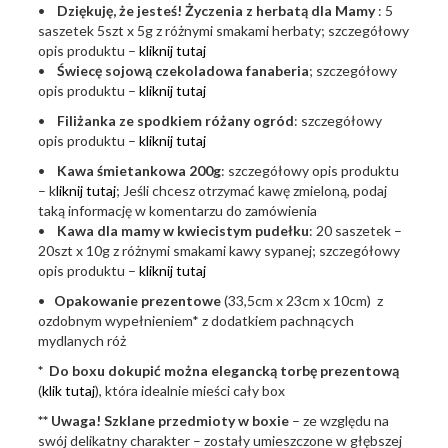
•
Dziękuję, że jesteś! Życzenia z herbatą dla Mamy
: 5
saszetek 5szt x 5g z różnymi smakami herbaty; szczegółowy
opis produktu –
kliknij tutaj
•
Świecę sojową czekoladowa fanaberia
; szczegółowy
opis produktu –
kliknij tutaj
•
Filiżanka ze spodkiem różany ogród
: szczegółowy
opis produktu –
kliknij tutaj
•
Kawa śmietankowa 200g
: szczegółowy opis produktu
– k
liknij tutaj
; Jeśli chcesz otrzymać kawę zmieloną, podaj
taką informację w komentarzu do zamówienia
•
Kawa dla mamy w kwiecistym pudełku
: 20 saszetek –
20szt x 10g z różnymi smakami kawy sypanej; szczegółowy
opis produktu –
kliknij tutaj
•
Opakowanie prezentowe
(33,5cm x 23cm x 10cm) z
ozdobnym wypełnieniem* z dodatkiem pachnących
mydlanych róż
* Do boxu dokupić można elegancką torbę prezentową
(
klik tutaj
), która idealnie mieści cały box
** Uwaga! Szklane przedmioty w boxie
– ze względu na
swój delikatny charakter – zostały umieszczone w głębszej