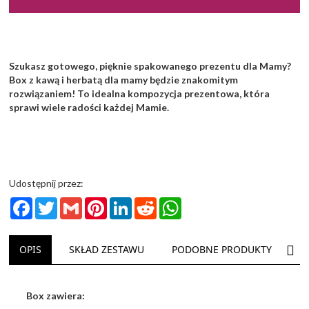
Szukasz gotowego, pięknie spakowanego prezentu dla Mamy?
Box z kawą i herbatą dla mamy będzie znakomitym
rozwiązaniem! To idealna kompozycja prezentowa, która
sprawi wiele radości każdej Mamie.
Udostępnij przez:
Facebook
Twitter
Gmail
Pinterest
LinkedIn
Reddit
WhatsApp
NAS
OPIS
SKŁAD ZESTAWU
PODOBNE PRODUKTY
D
Box zawiera: