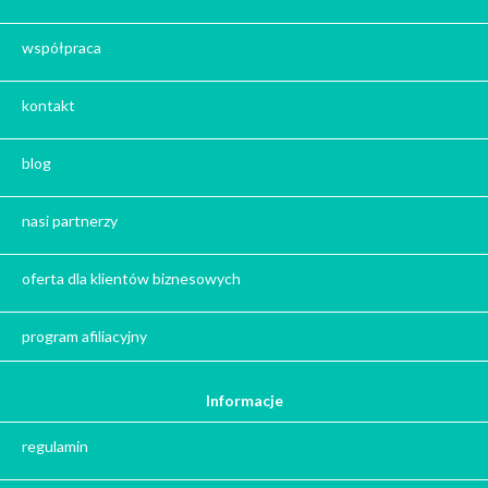
Prezent na Dzień Kobiet
współpraca
Kosze prezentowe
Kalendarze Adwentowe z kawą i herbatą
kontakt
Zestaw herbat
Zestaw kaw
blog
Herbata na prezent
Kawa na prezent
nasi partnerzy
Kalendarze adwentowe
Zima
oferta dla klientów biznesowych
Jesień
Herbata - podziękowanie dla gości
program afiliacyjny
Ile gram ma łyżeczka do herbaty
?
Informacje
Prezent na święta
regulamin
Prezent dla babci na święta