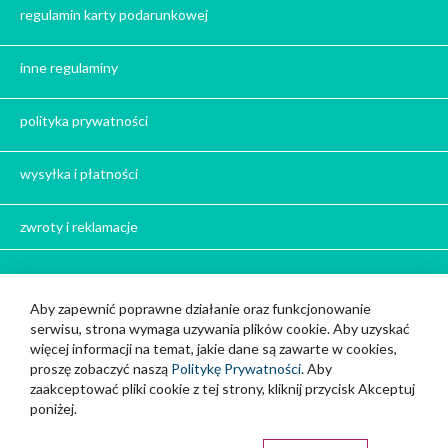
Prezent dla dziadka na święta
regulamin karty podarunkowej
Prezent dla mężczyzny na święta
Prezent dla przyjaciółki na święta
inne regulaminy
Prezent dla żony na święta
Prezent dla chłopaka na święta
polityka prywatności
Prezent dla dziewczyny na święta
Prezent dla koleżanki na święta
wysyłka i płatności
Prezent dla mamy na święta
zwroty i reklamacje
Prezent dla taty na święta
Prezent dla męża na święta
Prezent dla rodziców na święta
Bądź z nami w kontakcie
Aby zapewnić poprawne działanie oraz funkcjonowanie
Prezent dla brata na święta
serwisu, strona wymaga uzywania plików cookie. Aby uzyskać
Cup and You z siedzibą w Strzelcach Opolskich
Prezenty dla mężczyzny na święta
więcej informacji na temat, jakie dane są zawarte w cookies,
888 111 717
Prezent dla kobiety na święta
proszę zobaczyć naszą
Politykę Prywatności
. Aby
zaakceptować pliki cookie z tej strony, kliknij przycisk Akceptuj
info@cupandyou.pl
Prezent dla szwagra na święta
poniżej.
Prezent dla narzeczonego na święta