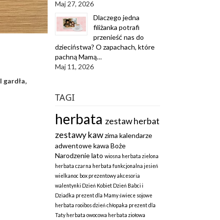
Maj 27, 2026
Dlaczego jedna
filiżanka potrafi
przenieść nas do
dzieciństwa? O zapachach, które
pachną Mamą…
Maj 11, 2026
l gardła,
TAGI
herbata
zestaw herbat
zestawy kaw
zima
kalendarze
adwentowe
kawa
Boże
Narodzenie
lato
wiosna
herbata zielona
herbata czarna
herbata funkcjonalna
jesień
wielkanoc
box prezentowy
akcesoria
walentynki
Dzień Kobiet
Dzień Babci i
Dziadka
prezent dla Mamy
świece sojowe
herbata rooibos
dzień chłopaka
prezent dla
Taty
herbata owocowa
herbata ziołowa