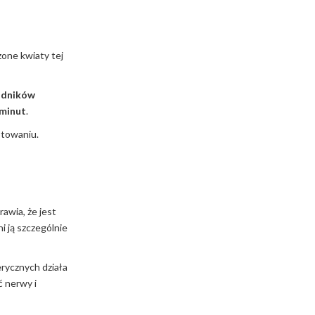
zone kwiaty tej
ładników
 minut
.
otowaniu.
rawia, że jest
i ją szczególnie
erycznych działa
ć nerwy i