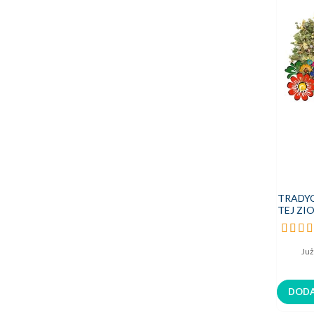
TRADY
TEJ ZIO
ziołow
Ocena:
98%
Już
DODA