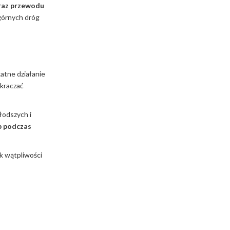
oraz przewodu
 górnych dróg
katne działanie
ekraczać
łodszych i
b podczas
k wątpliwości