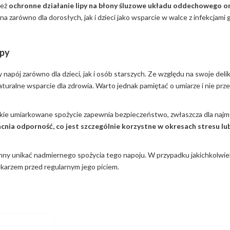
ież
ochronne działanie lipy na błony śluzowe układu oddechowego 
zna zarówno dla dorosłych, jak i dzieci jako wsparcie w walce z infekcjami
ipy
 napój zarówno dla dzieci, jak i osób starszych. Ze względu na swoje deli
uralne wsparcie dla zdrowia. Warto jednak pamiętać o umiarze i nie prz
. Takie umiarkowane spożycie zapewnia bezpieczeństwo, zwłaszcza dla najm
cnia odporność, co jest szczególnie korzystne w okresach stresu lu
winny unikać nadmiernego spożycia tego napoju. W przypadku jakichkolwie
karzem przed regularnym jego piciem.