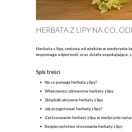
HERBATA Z LIPY NA CO: OD
Herbata z lipy, ceniona od wieków w medycynie lud
wspomaga odporność oraz działa uspokajająco, s
Spis treści
Na co pomaga herbata z lipy?
Właściwości zdrowotne herbaty z lipy
Składniki aktywne herbaty z lipy
Jak przygotować herbatę z lipy?
Zastosowanie herbaty z lipy w medycynie natur
Bezpieczeństwo stosowania herbaty z lipy