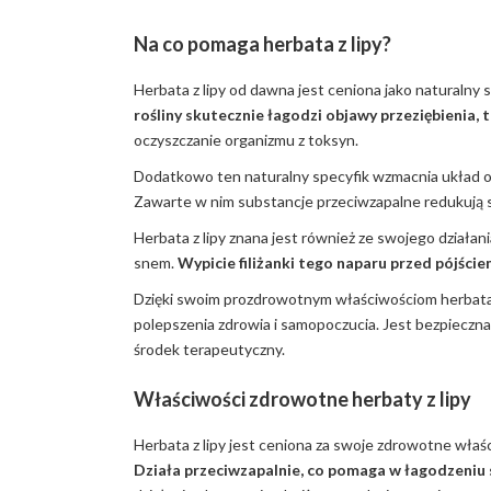
Na co pomaga herbata z lipy?
Herbata z lipy od dawna jest ceniona jako naturaln
rośliny skutecznie łagodzi objawy przeziębienia, ta
oczyszczanie organizmu z toksyn.
Dodatkowo ten naturalny specyfik wzmacnia układ od
Zawarte w nim substancje przeciwzapalne redukują s
Herbata z lipy znana jest również ze swojego działa
snem.
Wypicie filiżanki tego naparu przed pójści
Dzięki swoim prozdrowotnym właściwościom herbata 
polepszenia zdrowia i samopoczucia. Jest bezpieczna z
środek terapeutyczny.
Właściwości zdrowotne herbaty z lipy
Herbata z lipy jest ceniona za swoje zdrowotne właści
Działa przeciwzapalnie, co pomaga w łagodzeniu