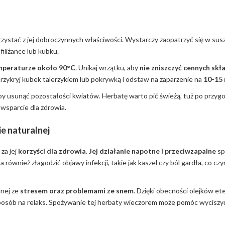
rzystać z jej dobroczynnych właściwości. Wystarczy zaopatrzyć się w sus
filiżance lub kubku.
mperaturze około 90°C
. Unikaj wrzątku, aby
nie zniszczyć cennych sk
rzykryj kubek talerzykiem lub pokrywką i odstaw na zaparzenie na
10-15
, aby usunąć pozostałości kwiatów. Herbatę warto pić świeżą, tuż po przyg
 wsparcie dla zdrowia.
e naturalnej
za jej
korzyści dla zdrowia
.
Jej działanie napotne i przeciwzapalne
sp
również złagodzić objawy infekcji, takie jak kaszel czy ból gardła, co czyn
anej ze
stresem oraz problemami ze snem
. Dzięki obecności olejków et
o sposób na relaks. Spożywanie tej herbaty wieczorem może pomóc wyciszy