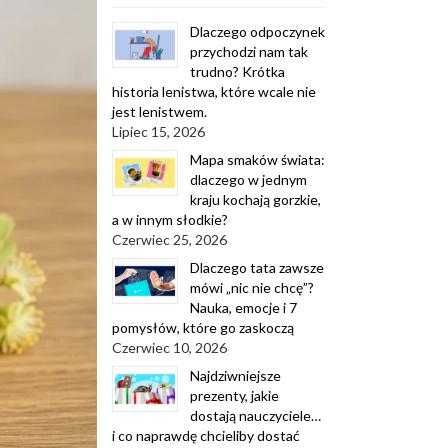
Dlaczego odpoczynek
przychodzi nam tak
trudno? Krótka
historia lenistwa, które wcale nie
jest lenistwem.
Lipiec 15, 2026
Mapa smaków świata:
dlaczego w jednym
kraju kochają gorzkie,
a w innym słodkie?
Czerwiec 25, 2026
Dlaczego tata zawsze
mówi „nic nie chcę”?
Nauka, emocje i 7
pomysłów, które go zaskoczą
Czerwiec 10, 2026
Najdziwniejsze
prezenty, jakie
dostają nauczyciele…
i co naprawdę chcieliby dostać