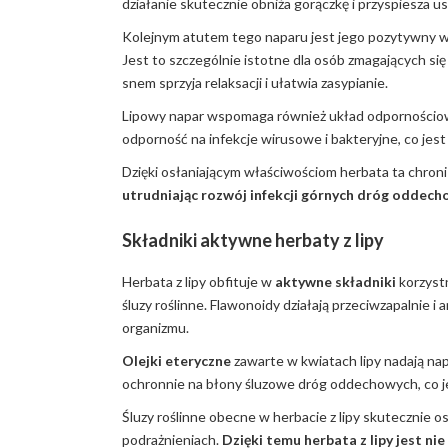
działanie skutecznie obniża gorączkę i przyspiesza 
Kolejnym atutem tego naparu jest jego pozytywny 
Jest to szczególnie istotne dla osób zmagających si
snem sprzyja relaksacji i ułatwia zasypianie.
Lipowy napar wspomaga również układ odpornościowy.
odporność na infekcje wirusowe i bakteryjne, co jest 
Dzięki osłaniającym właściwościom herbata ta chro
utrudniając rozwój infekcji górnych dróg oddech
Składniki aktywne herbaty z lipy
Herbata z lipy obfituje w
aktywne składniki
korzystn
śluzy roślinne. Flawonoidy działają przeciwzapalnie 
organizmu.
Olejki eteryczne
zawarte w kwiatach lipy nadają nap
ochronnie na błony śluzowe dróg oddechowych, co j
Śluzy roślinne obecne w herbacie z lipy skutecznie o
podrażnieniach.
Dzięki temu herbata z lipy jest n