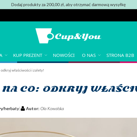
Dodaj produkty za 200,00 zł, aby otrzymać darmową wysyłkę
A
KUP PREZENT
NOWOŚCI
O NAS
STRONA B2B
: odkryj właściwości i zalety!
 NA CO: ODKRYJ WŁAŚCI
y/herbaty
Autor:
Ola Kowalska