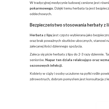
W tradycyjnej medycynie ludowej cenione jest równ
pokarmowego
. Dzięki temu herbata ta jest bezpiec
oddechowych.
Bezpieczeństwo stosowania herbaty z l
Herbata z lipy
jest często wybierana jako bezpieczny
oraz brak poważnych skutków ubocznych, stanowi nat
zalecanej ilości dziennego spożycia.
Zaleca się picie herbaty z lipy do 2-3 razy dziennie
seniorów.
Napar ten działa relaksująco oraz wzma
sezonowych infekcji.
Kobiety w ciąży i osoby uczulone na pyłki roślin po
zdrowotnych, dobrym pomysłem jest konsultacja z le