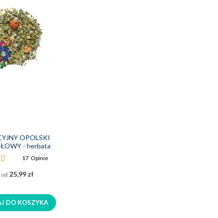
CYJNY OPOLSKI
ŁOWY - herbata
a sypana napar
17
Opinie
25,99 zł
 od
J DO KOSZYKA