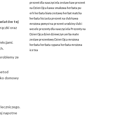
prezent dla nauczyciela
zestaw kaw
prezent
na Dzień Ojca
kawa smakowa
herbata pu-
erh
herbata biała
zestawy herbat
matcha
herbata liściasta
prezent na ślub
kawa
kwiatów tej
mrożona
pomysł na prezent
urodziny
ślub i
ączki oraz
wesele
prezenty dla nauczyciela
Prezenty na
Dzień Ojca
dzień dziewczyn
yerba mate
zestaw prezentowy
Dzień Ojca
mrożona
ekcjami.
herbata
herbata sypana
herbata mrożona
ch.
ice tea
 problemy ze
metod
 jako domowy
 leczniczego.
ej napotne