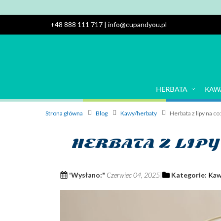
+48 888 111 717
|
info@cupandyou.pl
HERBATA
KAW
Strona główna
Blog
Kawy/herbaty
Herbata z lipy na co
HERBATA Z LIPY
'Wysłano:"
Czerwiec 04, 2025
Kategorie:
Kaw