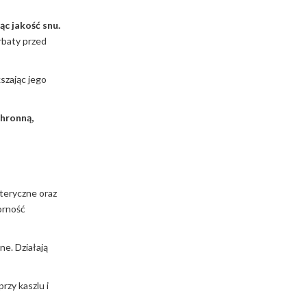
ąc jakość snu.
rbaty przed
szając jego
chronną,
eteryczne oraz
porność
ne. Działają
rzy kaszlu i