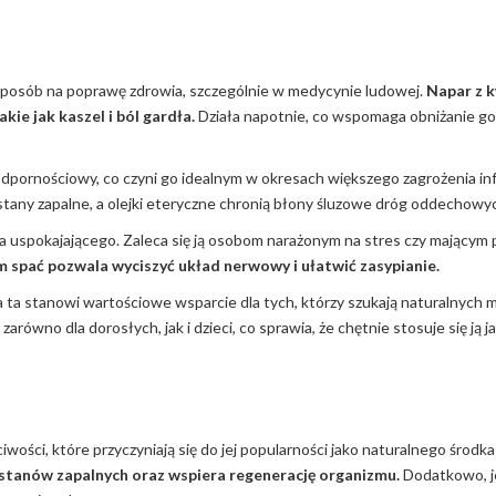
y sposób na poprawę zdrowia, szczególnie w medycynie ludowej.
Napar z 
kie jak kaszel i ból gardła.
Działa napotnie, co wspomaga obniżanie gor
pornościowy, co czyni go idealnym w okresach większego zagrożenia inf
tany zapalne, a olejki eteryczne chronią błony śluzowe dróg oddechowy
nia uspokajającego. Zaleca się ją osobom narażonym na stres czy mającym
em spać pozwala wyciszyć układ nerwowy i ułatwić zasypianie.
ta stanowi wartościowe wsparcie dla tych, którzy szukają naturalnych 
arówno dla dorosłych, jak i dzieci, co sprawia, że chętnie stosuje się ją
wości, które przyczyniają się do jej popularności jako naturalnego środka
 stanów zapalnych oraz wspiera regenerację organizmu.
Dodatkowo, j