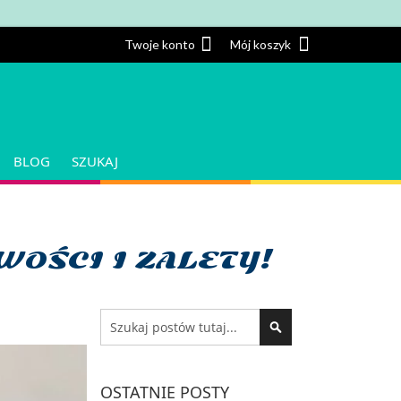
Twoje konto
Twoje konto
Mój koszyk
BLOG
SZUKAJ
WOŚCI I ZALETY!
Search
SEARCH
OSTATNIE POSTY