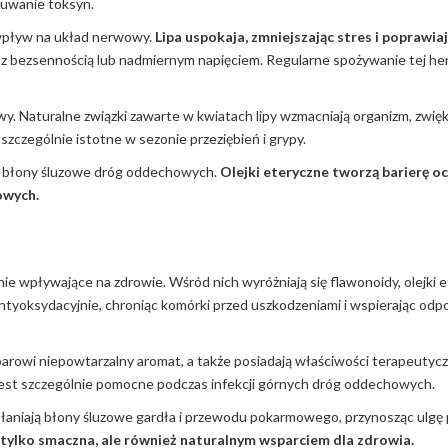
usuwanie toksyn.
wpływ na układ nerwowy.
Lipa uspokaja, zmniejszając stres i poprawiaj
ę z bezsennością lub nadmiernym napięciem. Regularne spożywanie tej he
 Naturalne związki zawarte w kwiatach lipy wzmacniają organizm, zwięk
szczególnie istotne w sezonie przeziębień i grypy.
ni błony śluzowe dróg oddechowych.
Olejki eteryczne tworzą barierę o
owych.
ie wpływające na zdrowie. Wśród nich wyróżniają się flawonoidy, olejki 
i antyoksydacyjnie, chroniąc komórki przed uszkodzeniami i wspierając od
arowi niepowtarzalny aromat, a także posiadają właściwości terapeutycz
est szczególnie pomocne podczas infekcji górnych dróg oddechowych.
słaniają błony śluzowe gardła i przewodu pokarmowego, przynosząc ulgę p
ie tylko smaczna, ale również naturalnym wsparciem dla zdrowia.