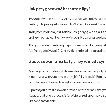
Jak przygotować herbatę z lipy?
Przygotowanie herbaty z lipy jest łatwe i pozwala ko
rośliny. Na początek umieść
1-2 łyżeczki kwiatów
w 
Kolejnym krokiem jest zalanie ich
gorącą wodą o te
aktywnych
zawartych w kwiatach. Po zalaniu wodą p
Po tym czasie przefiltruj napar przez sitko lub gazę
Można ją spożywać
2-3 razy dziennie
jako naturalne
Zastosowanie herbaty z lipy w medycyni
Medycyna naturalna od dawna docenia herbatę z lipy 
skuteczna w przypadku przeziębień i gorączki. Pomaga 
popularną w okresach zwiększonego ryzyka chorób.
Lipa znajduje zastosowanie także w fitoterapii związ
kojąco, dlatego poleca się jej picie przed snem jak
ułatwić zasypianie.