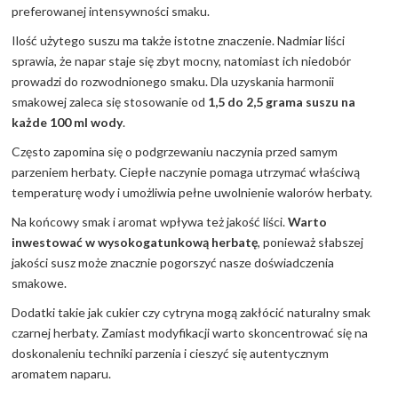
preferowanej intensywności smaku.
Ilość użytego suszu ma także istotne znaczenie. Nadmiar liści
sprawia, że napar staje się zbyt mocny, natomiast ich niedobór
prowadzi do rozwodnionego smaku. Dla uzyskania harmonii
smakowej zaleca się stosowanie od
1,5 do 2,5 grama suszu na
każde 100 ml wody
.
Często zapomina się o podgrzewaniu naczynia przed samym
parzeniem herbaty. Ciepłe naczynie pomaga utrzymać właściwą
temperaturę wody i umożliwia pełne uwolnienie walorów herbaty.
Na końcowy smak i aromat wpływa też jakość liści.
Warto
inwestować w wysokogatunkową herbatę
, ponieważ słabszej
jakości susz może znacznie pogorszyć nasze doświadczenia
smakowe.
Dodatki takie jak cukier czy cytryna mogą zakłócić naturalny smak
czarnej herbaty. Zamiast modyfikacji warto skoncentrować się na
doskonaleniu techniki parzenia i cieszyć się autentycznym
aromatem naparu.