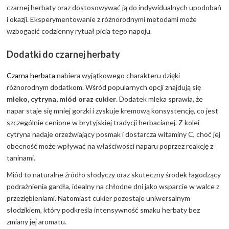
czarnej herbaty oraz dostosowywać ją do indywidualnych upodobań
i okazji. Eksperymentowanie z różnorodnymi metodami może
wzbogacić codzienny rytuał picia tego napoju.
Dodatki do czarnej herbaty
Czarna herbata
nabiera wyjątkowego charakteru dzięki
różnorodnym dodatkom. Wśród popularnych opcji znajdują się
mleko, cytryna, miód oraz cukier
. Dodatek mleka sprawia, że
napar staje się mniej gorzki i zyskuje kremową konsystencję, co jest
szczególnie cenione w brytyjskiej tradycji herbacianej. Z kolei
cytryna nadaje orzeźwiający posmak i dostarcza witaminy C, choć jej
obecność może wpływać na właściwości naparu poprzez reakcję z
taninami.
Miód to naturalne źródło słodyczy oraz skuteczny środek łagodzący
podrażnienia gardła, idealny na chłodne dni jako wsparcie w walce z
przeziębieniami. Natomiast cukier pozostaje uniwersalnym
słodzikiem, który podkreśla intensywność smaku herbaty bez
zmiany jej aromatu.