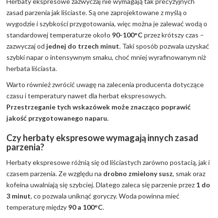
Herbaty ekspresowe zazwyczaj nie wymagają tak precyzyjnych
zasad parzenia jak liściaste. Są one zaprojektowane z myślą o
wygodzie i szybkości przygotowania, więc można je zalewać wodą o
standardowej temperaturze około
90-100°C
przez krótszy czas –
zazwyczaj od
jednej do trzech minut
. Taki sposób pozwala uzyskać
szybki napar o intensywnym smaku, choć mniej wyrafinowanym niż
herbata liściasta.
Warto również zwrócić uwagę na zalecenia producenta dotyczące
czasu i temperatury nawet dla herbat ekspresowych.
Przestrzeganie tych wskazówek może znacząco poprawić
jakość przygotowanego naparu.
Czy herbaty ekspresowe wymagają innych zasad
parzenia?
Herbaty ekspresowe różnią się od liściastych zarówno postacią, jak i
czasem parzenia. Ze względu na
drobno zmielony susz
, smak oraz
kofeina uwalniają się szybciej. Dlatego zaleca się parzenie przez
1 do
3 minut
, co pozwala uniknąć goryczy. Woda powinna mieć
temperaturę między
90 a 100°C
.