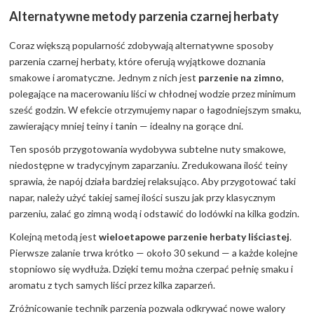
Alternatywne metody parzenia czarnej herbaty
Coraz większą popularność zdobywają alternatywne sposoby
parzenia czarnej herbaty, które oferują wyjątkowe doznania
smakowe i aromatyczne. Jednym z nich jest
parzenie na zimno
,
polegające na macerowaniu liści w chłodnej wodzie przez minimum
sześć godzin. W efekcie otrzymujemy napar o łagodniejszym smaku,
zawierający mniej teiny i tanin — idealny na gorące dni.
Ten sposób przygotowania wydobywa subtelne nuty smakowe,
niedostępne w tradycyjnym zaparzaniu. Zredukowana ilość teiny
sprawia, że napój działa bardziej relaksująco. Aby przygotować taki
napar, należy użyć takiej samej ilości suszu jak przy klasycznym
parzeniu, zalać go zimną wodą i odstawić do lodówki na kilka godzin.
Kolejną metodą jest
wieloetapowe parzenie herbaty liściastej
.
Pierwsze zalanie trwa krótko — około 30 sekund — a każde kolejne
stopniowo się wydłuża. Dzięki temu można czerpać pełnię smaku i
aromatu z tych samych liści przez kilka zaparzeń.
Zróżnicowanie technik parzenia pozwala odkrywać nowe walory