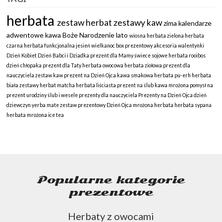
herbata
zestaw herbat
zestawy kaw
zima
kalendarze
adwentowe
kawa
Boże Narodzenie
lato
wiosna
herbata zielona
herbata
czarna
herbata funkcjonalna
jesień
wielkanoc
box prezentowy
akcesoria
walentynki
Dzień Kobiet
Dzień Babci i Dziadka
prezent dla Mamy
świece sojowe
herbata rooibos
dzień chłopaka
prezent dla Taty
herbata owocowa
herbata ziołowa
prezent dla
nauczyciela
zestaw kaw
prezent na Dzień Ojca
kawa smakowa
herbata pu-erh
herbata
biała
zestawy herbat
matcha
herbata liściasta
prezent na ślub
kawa mrożona
pomysł na
prezent
urodziny
ślub i wesele
prezenty dla nauczyciela
Prezenty na Dzień Ojca
dzień
dziewczyn
yerba mate
zestaw prezentowy
Dzień Ojca
mrożona herbata
herbata sypana
herbata mrożona
ice tea
Popularne kategorie
prezentowe
Herbaty z owocami