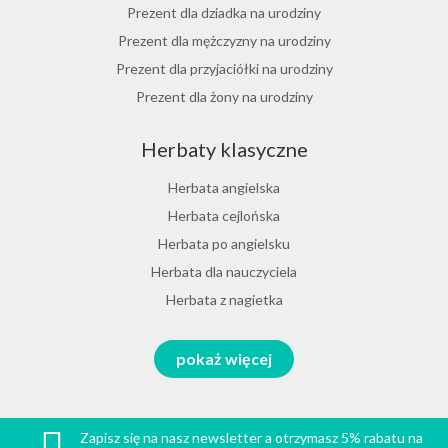
Herbata rumiankowa
Prezent dla dziadka na urodziny
Koper włoski herbata
Prezent dla mężczyzny na urodziny
Herbata z goździkami
Prezent dla przyjaciółki na urodziny
Herbata z cynamonem
Prezent dla żony na urodziny
Herbata z bergamotką
Prezent dla chłopaka na urodziny
Herbaty klasyczne
Prezent dla dziewczyny na urodziny
Prezent dla koleżanki na urodziny
Herbata angielska
Prezent dla mamy na urodziny
Herbata cejlońska
Prezent dla taty na urodziny
Herbata po angielsku
Prezent dla męża na urodziny
Herbata dla nauczyciela
Prezent dla przyjaciela na urodziny
Herbata z nagietka
Herbata miętowa
Zestawy na różne okazje
pokaż więcej
Melisa herbata
Prezent na Dzień Babci i Dziadka 2026
Herbata zielona sencha
Prezent na Dzień Chłopaka 2026
Herbata melisa
Zapisz się na nasz newsletter a otrzymasz 5% rabatu na
Prezent na Wielkanoc