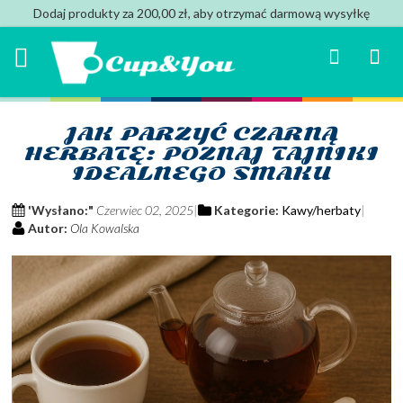
Dodaj produkty za 200,00 zł, aby otrzymać darmową wysyłkę
Search
Mój k
JAK PARZYĆ CZARNĄ
HERBATĘ: POZNAJ TAJNIKI
IDEALNEGO SMAKU
'Wysłano:"
Czerwiec 02, 2025
Kategorie:
Kawy/herbaty
Autor:
Ola Kowalska