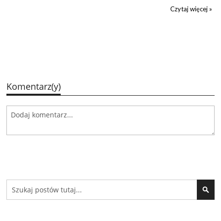
Czytaj więcej »
Komentarz(y)
Search
SEA