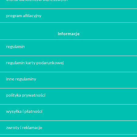
Jesień
Herbata - podziękowanie dla gości
program afiliacyjny
Ile gram ma łyżeczka do herbaty
?
Informacje
Prezent na święta
regulamin
Prezent dla babci na święta
Prezent dla dziadka na święta
regulamin karty podarunkowej
Prezent dla mężczyzny na święta
Prezent dla przyjaciółki na święta
inne regulaminy
Prezent dla żony na święta
Prezent dla chłopaka na święta
polityka prywatności
Prezent dla dziewczyny na święta
Prezent dla koleżanki na święta
wysyłka i płatności
Prezent dla mamy na święta
zwroty i reklamacje
Prezent dla taty na święta
Prezent dla męża na święta