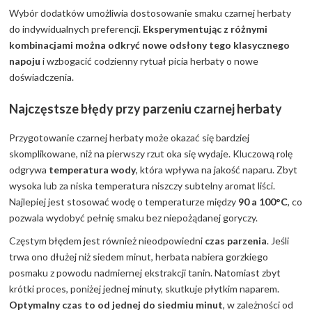
Wybór dodatków umożliwia dostosowanie smaku czarnej herbaty
do indywidualnych preferencji.
Eksperymentując z różnymi
kombinacjami można odkryć nowe odsłony tego klasycznego
napoju
i wzbogacić codzienny rytuał picia herbaty o nowe
doświadczenia.
Najczęstsze błędy przy parzeniu czarnej herbaty
Przygotowanie czarnej herbaty może okazać się bardziej
skomplikowane, niż na pierwszy rzut oka się wydaje. Kluczową rolę
odgrywa
temperatura wody
, która wpływa na jakość naparu. Zbyt
wysoka lub za niska temperatura niszczy subtelny aromat liści.
Najlepiej jest stosować wodę o temperaturze między
90 a 100°C
, co
pozwala wydobyć pełnię smaku bez niepożądanej goryczy.
Częstym błędem jest również nieodpowiedni
czas parzenia
. Jeśli
trwa ono dłużej niż siedem minut, herbata nabiera gorzkiego
posmaku z powodu nadmiernej ekstrakcji tanin. Natomiast zbyt
krótki proces, poniżej jednej minuty, skutkuje płytkim naparem.
Optymalny czas to od jednej do siedmiu minut
, w zależności od