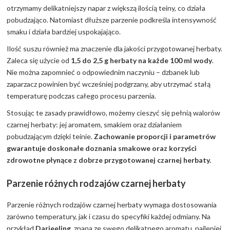
otrzymamy delikatniejszy napar z większą ilością teiny, co działa
pobudzająco. Natomiast dłuższe parzenie podkreśla intensywność
smaku i działa bardziej uspokajająco.
Ilość suszu również ma znaczenie dla jakości przygotowanej herbaty.
Zaleca się użycie od
1,5 do 2,5 g herbaty na każde 100 ml wody
.
Nie można zapomnieć o odpowiednim naczyniu – dzbanek lub
zaparzacz powinien być wcześniej podgrzany, aby utrzymać stałą
temperaturę podczas całego procesu parzenia.
Stosując te zasady prawidłowo, możemy cieszyć się pełnią walorów
czarnej herbaty: jej aromatem, smakiem oraz działaniem
pobudzającym dzięki teinie.
Zachowanie proporcji i parametrów
gwarantuje doskonałe doznania smakowe oraz korzyści
zdrowotne płynące z dobrze przygotowanej czarnej herbaty.
Parzenie różnych rodzajów czarnej herbaty
Parzenie różnych rodzajów czarnej herbaty wymaga dostosowania
zarówno temperatury, jak i czasu do specyfiki każdej odmiany. Na
przykład
Darjeeling
, znana ze swego delikatnego aromatu, najlepiej