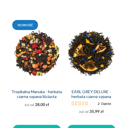
NOWOŚĆ
Tropikalna Manuka - herbata
EARL GREY DELUXE -
S
czarna sypana liściasta
herbata czarna sypana
c
liściasta
Ocena:
2
Opinie
28,00 zł
Już od
100%
35,99 zł
Już od