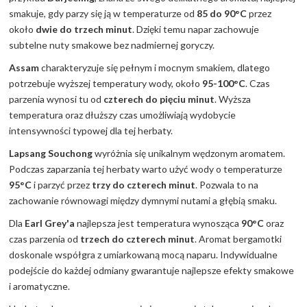
smakuje, gdy parzy się ją w temperaturze od
85 do 90°C
przez
około
dwie do trzech minut
. Dzięki temu napar zachowuje
subtelne nuty smakowe bez nadmiernej goryczy.
Assam
charakteryzuje się pełnym i mocnym smakiem, dlatego
potrzebuje wyższej temperatury wody, około
95-100°C
. Czas
parzenia wynosi tu od
czterech do pięciu minut
. Wyższa
temperatura oraz dłuższy czas umożliwiają wydobycie
intensywności typowej dla tej herbaty.
Lapsang Souchong
wyróżnia się unikalnym wędzonym aromatem.
Podczas zaparzania tej herbaty warto użyć wody o temperaturze
95°C
i parzyć przez
trzy do czterech minut
. Pozwala to na
zachowanie równowagi między dymnymi nutami a głębią smaku.
Dla
Earl Grey'a
najlepsza jest temperatura wynosząca
90°C
oraz
czas parzenia od
trzech do czterech minut
. Aromat bergamotki
doskonale współgra z umiarkowaną mocą naparu. Indywidualne
podejście do każdej odmiany gwarantuje najlepsze efekty smakowe
i aromatyczne.