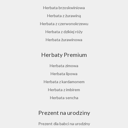
Herbata brzoskwiniowa
Herbata z żurawiną
Herbata z czerwonokrzewu
Herbata z dzikiej róży
Herbata żurawinowa
Herbata z morwy białej
Herbaty Premium
Ostrokrzew paragwajski
Hibiskus herbata
Herbata zimowa
Herbata różana
Herbata lipowa
Herbata z lukrecji
Herbata z kardamonem
Herbata z rokitnika
Herbata z imbirem
Herbata jesienna
Herbata sencha
Herbata cynamonowa
Prezent na urodziny
Herbata jaśminowa
Herbata jasminowa
Prezent dla babci na urodziny