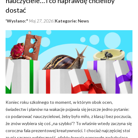
nauczyciele… i co naprawdę chcieliby
dostać
'Wysłano:"
Maj 27, 2026
Kategorie:
News
Koniec roku szkolnego to moment, w którym obok ocen,
świadectw i planów na wakacje pojawia się jeszcze jedno pytanie:
co podarować nauczycielowi, żeby było miło, z klasą i bez poczucia,
że znów wybiera się coś „na szybko”? To właśnie wtedy zaczyna się
coroczna fala prezentowej kreatywności. I chociaż najczęściej stoi
za nią szczera wdzięczność, efekty bywają naprawdę zaskakujące.