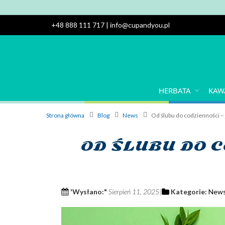
+48 888 111 717
|
info@cupandyou.pl
HERBATA
KAW
Strona główna
Blog
News
Od ślubu do codzienności – 
OD ŚLUBU DO C
'Wysłano:"
Sierpień 11, 2025
Kategorie:
New