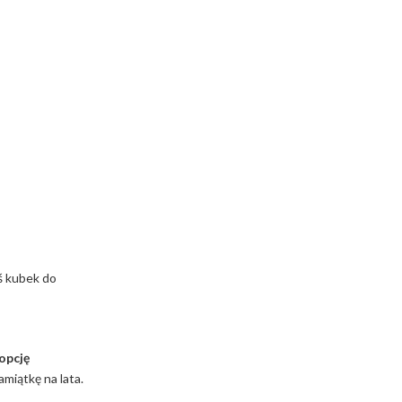
ś kubek do
opcję
miątkę na lata.