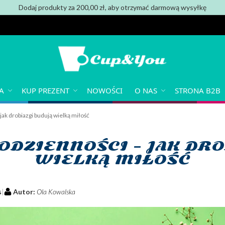
Dodaj produkty za 200,00 zł, aby otrzymać darmową wysyłkę
A
KUP PREZENT
NOWOŚCI
O NAS
STRONA B2B
jak drobiazgi budują wielką miłość
ODZIENNOŚCI – JAK DR
WIELKĄ MIŁOŚĆ
s
Autor:
Ola Kowalska