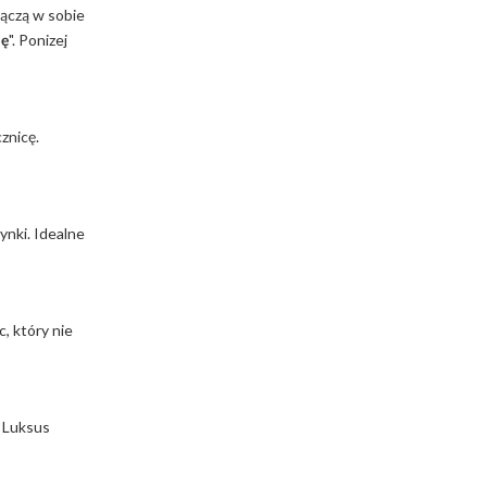
 łączą w sobie
ię
". Ponizej
znicę.
ynki. Idealne
, który nie
… Luksus