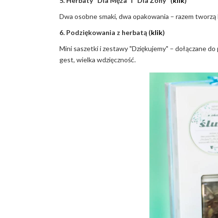
5. Herbaty "Dla Męża" i "Dla Żony" (
klik
)
Dwa osobne smaki, dwa opakowania – razem tworzą komp
6. Podziękowania z herbatą (
klik
)
Mini saszetki i zestawy "Dziękujemy" – dołączane do
gest, wielka wdzięczność.