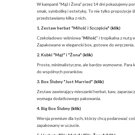
W kampanii "Mąż i Żona" przez 14 dni pokazujemy po
smak, symbolikę i estetykę. To nie tylko propozycje śl
przedstawiamy kilka z nich.
1. Zestaw herbat "Miłość i Szczęście" (
klik
)
Czekoladowo-wiśniowa "
Miłość
" i tropikalna z nutą w
Zapakowane w elegancki box, gotowe do wręczenia.
2. Kubki "Mąż" i "Żona" (
klik
)
Proste, minimalistyczne, ale bardzo wymowne. Para k
do wspólnych poranków.
3. Box Ślubny "Just Married" (
klik
)
Zestaw zawierający mieszanki herbat, kaw, zaparzac
wymaga dodatkowego pakowania.
4. Big Box Ślubny (
klik
)
Wersja premium dla tych, którzy chcą podarować coś
zapakowany w uczucie.