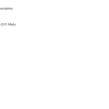
pasujemy.
h DIY. Mały