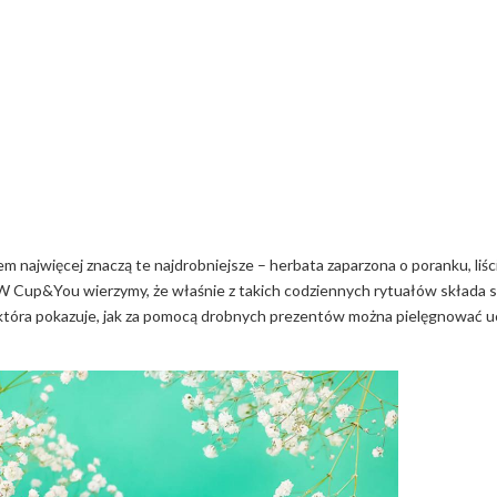
em najwięcej znaczą te najdrobniejsze – herbata zaparzona o poranku, liś
 W Cup&You wierzymy, że właśnie z takich codziennych rytuałów składa s
, która pokazuje, jak za pomocą drobnych prezentów można pielęgnować u