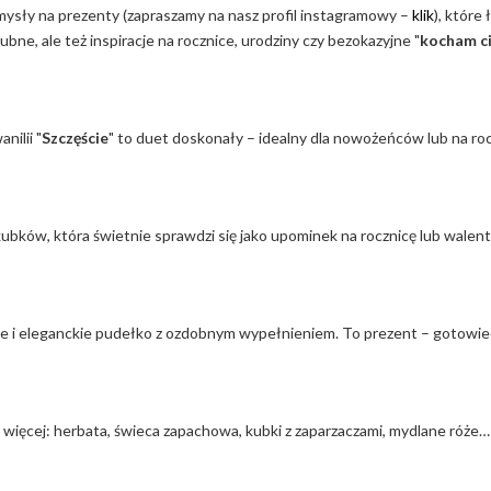
mysły na prezenty (zapraszamy na nasz profil instagramowy –
klik
), które
ubne, ale też inspiracje na rocznice, urodziny czy bezokazyjne "
kocham c
anilii "
Szczęście
" to duet doskonały – idealny dla nowożeńców lub na roc
ubków, która świetnie sprawdzi się jako upominek na rocznicę lub walent
ze i eleganckie pudełko z ozdobnym wypełnieniem. To prezent – gotowiec
 więcej: herbata, świeca zapachowa, kubki z zaparzaczami, mydlane róże