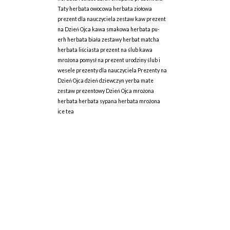
Taty
herbata owocowa
herbata ziołowa
prezent dla nauczyciela
zestaw kaw
prezent
na Dzień Ojca
kawa smakowa
herbata pu-
erh
herbata biała
zestawy herbat
matcha
herbata liściasta
prezent na ślub
kawa
mrożona
pomysł na prezent
urodziny
ślub i
wesele
prezenty dla nauczyciela
Prezenty na
Dzień Ojca
dzień dziewczyn
yerba mate
zestaw prezentowy
Dzień Ojca
mrożona
herbata
herbata sypana
herbata mrożona
ice tea