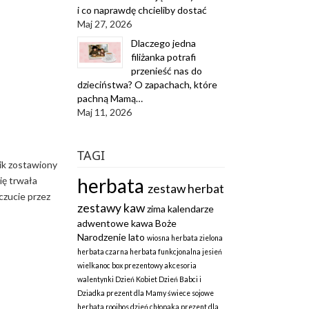
i co naprawdę chcieliby dostać
Maj 27, 2026
Dlaczego jedna
filiżanka potrafi
przenieść nas do
dzieciństwa? O zapachach, które
pachną Mamą…
Maj 11, 2026
TAGI
cik zostawiony
herbata
ię trwała
zestaw herbat
czucie przez
zestawy kaw
zima
kalendarze
adwentowe
kawa
Boże
Narodzenie
lato
wiosna
herbata zielona
herbata czarna
herbata funkcjonalna
jesień
wielkanoc
box prezentowy
akcesoria
walentynki
Dzień Kobiet
Dzień Babci i
Dziadka
prezent dla Mamy
świece sojowe
herbata rooibos
dzień chłopaka
prezent dla