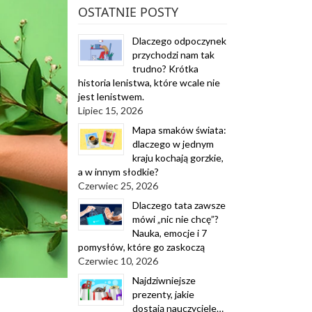
OSTATNIE POSTY
Dlaczego odpoczynek
przychodzi nam tak
trudno? Krótka
historia lenistwa, które wcale nie
jest lenistwem.
Lipiec 15, 2026
Mapa smaków świata:
dlaczego w jednym
kraju kochają gorzkie,
a w innym słodkie?
Czerwiec 25, 2026
Dlaczego tata zawsze
mówi „nic nie chcę”?
Nauka, emocje i 7
pomysłów, które go zaskoczą
Czerwiec 10, 2026
Najdziwniejsze
prezenty, jakie
dostają nauczyciele…