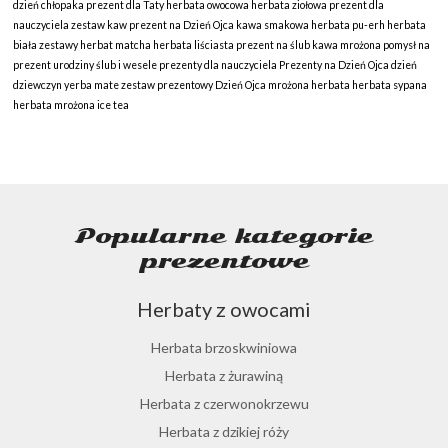
dzień chłopaka
prezent dla Taty
herbata owocowa
herbata ziołowa
prezent dla
nauczyciela
zestaw kaw
prezent na Dzień Ojca
kawa smakowa
herbata pu-erh
herbata
biała
zestawy herbat
matcha
herbata liściasta
prezent na ślub
kawa mrożona
pomysł na
prezent
urodziny
ślub i wesele
prezenty dla nauczyciela
Prezenty na Dzień Ojca
dzień
dziewczyn
yerba mate
zestaw prezentowy
Dzień Ojca
mrożona herbata
herbata sypana
herbata mrożona
ice tea
Popularne kategorie
prezentowe
Herbaty z owocami
Herbata brzoskwiniowa
Herbata z żurawiną
Herbata z czerwonokrzewu
Herbata z dzikiej róży