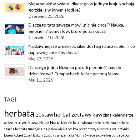
Mapa smaków świata: dlaczego w jednym kraju kochają
gorzkie, a w innym słodkie?
Czerwiec 25, 2026
Dlaczego tata zawsze mówi „nic nie chcę”? Nauka,
emocje i 7 pomysłów, które go zaskoczą
Czerwiec 10, 2026
Najdziwniejsze prezenty, jakie dostają nauczyciele… i co
naprawdę chcieliby dostać
Maj 27, 2026
Dlaczego jedna filiżanka potrafi przenieść nas do
dzieciństwa? O zapachach, które pachną Mamą…
Maj 11, 2026
TAGI
herbata
zestaw herbat
zestawy kaw
zima
kalendarze
adwentowe
kawa
Boże Narodzenie
lato
wiosna
herbata zielona
herbata
czarna
herbata funkcjonalna
jesień
wielkanoc
box prezentowy
akcesoria
walentynki
Dzień Kobiet
Dzień Babci i Dziadka
prezent dla Mamy
świece sojowe
herbata rooibos