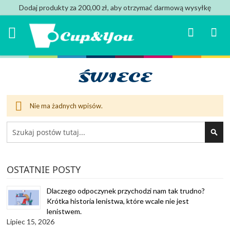
Dodaj produkty za 200,00 zł, aby otrzymać darmową wysyłkę
Search
Mój k
ŚWIECE
Nie ma żadnych wpisów.
Search
SEA
OSTATNIE POSTY
Dlaczego odpoczynek przychodzi nam tak trudno?
Krótka historia lenistwa, które wcale nie jest
lenistwem.
Lipiec 15, 2026