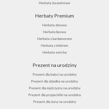
Herbata żurawinowa
Herbata z morwy białej
Herbaty Premium
Ostrokrzew paragwajski
Hibiskus herbata
Herbata zimowa
Herbata różana
Herbata lipowa
Herbata z lukrecji
Herbata z kardamonem
Herbata z rokitnika
Herbata z imbirem
Herbata jesienna
Herbata sencha
Herbata cynamonowa
Prezent na urodziny
Herbata jaśminowa
Herbata jasminowa
Prezent dla babci na urodziny
Herbata rumiankowa
Prezent dla dziadka na urodziny
Koper włoski herbata
Prezent dla mężczyzny na urodziny
Herbata z goździkami
Prezent dla przyjaciółki na urodziny
Herbata z cynamonem
Prezent dla żony na urodziny
Herbata z bergamotką