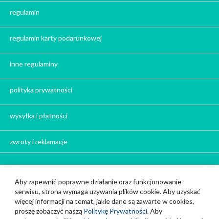
Prezent na święta
regulamin
Prezent dla babci na święta
Prezent dla dziadka na święta
regulamin karty podarunkowej
Prezent dla mężczyzny na święta
Prezent dla przyjaciółki na święta
inne regulaminy
Prezent dla żony na święta
Prezent dla chłopaka na święta
polityka prywatności
Prezent dla dziewczyny na święta
Prezent dla koleżanki na święta
wysyłka i płatności
Prezent dla mamy na święta
zwroty i reklamacje
Prezent dla taty na święta
Prezent dla męża na święta
Prezent dla rodziców na święta
Bądź z nami w kontakcie
Aby zapewnić poprawne działanie oraz funkcjonowanie
Prezent dla brata na święta
serwisu, strona wymaga uzywania plików cookie. Aby uzyskać
Cup and You z siedzibą w Strzelcach Opolskich
Prezenty dla mężczyzny na święta
więcej informacji na temat, jakie dane są zawarte w cookies,
888 111 717
Prezent dla kobiety na święta
proszę zobaczyć naszą
Politykę Prywatności
. Aby