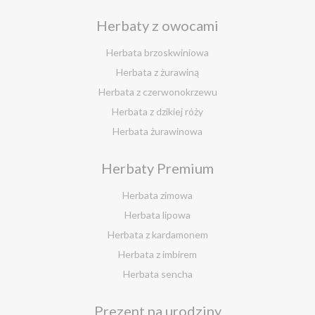
Herbaty z owocami
Herbata brzoskwiniowa
Herbata z żurawiną
Herbata z czerwonokrzewu
Herbata z dzikiej róży
Herbata żurawinowa
Herbata z morwy białej
Herbaty Premium
Ostrokrzew paragwajski
Hibiskus herbata
Herbata zimowa
Herbata różana
Herbata lipowa
Herbata z lukrecji
Herbata z kardamonem
Herbata z rokitnika
Herbata z imbirem
Herbata jesienna
Herbata sencha
Herbata cynamonowa
Prezent na urodziny