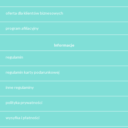
Kalendarze adwentowe
Zima
oferta dla klientów biznesowych
Jesień
Herbata - podziękowanie dla gości
program afiliacyjny
Ile gram ma łyżeczka do herbaty
?
Informacje
Prezent na święta
regulamin
Prezent dla babci na święta
Prezent dla dziadka na święta
regulamin karty podarunkowej
Prezent dla mężczyzny na święta
Prezent dla przyjaciółki na święta
inne regulaminy
Prezent dla żony na święta
Prezent dla chłopaka na święta
polityka prywatności
Prezent dla dziewczyny na święta
Prezent dla koleżanki na święta
wysyłka i płatności
Prezent dla mamy na święta