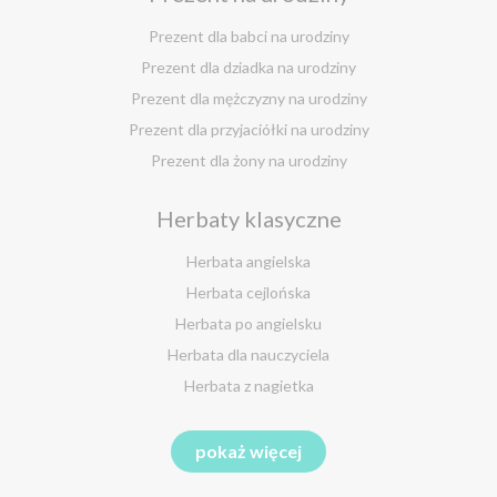
Herbata jaśminowa
Herbata jasminowa
Prezent dla babci na urodziny
Herbata rumiankowa
Prezent dla dziadka na urodziny
Koper włoski herbata
Prezent dla mężczyzny na urodziny
Herbata z goździkami
Prezent dla przyjaciółki na urodziny
Herbata z cynamonem
Prezent dla żony na urodziny
Herbata z bergamotką
Prezent dla chłopaka na urodziny
Herbaty klasyczne
Prezent dla dziewczyny na urodziny
Prezent dla koleżanki na urodziny
Herbata angielska
Prezent dla mamy na urodziny
Herbata cejlońska
Prezent dla taty na urodziny
Herbata po angielsku
Prezent dla męża na urodziny
Herbata dla nauczyciela
Prezent dla przyjaciela na urodziny
Herbata z nagietka
Herbata miętowa
Zestawy na różne okazje
pokaż więcej
Melisa herbata
Prezent na Dzień Babci i Dziadka 2026
Herbata zielona sencha