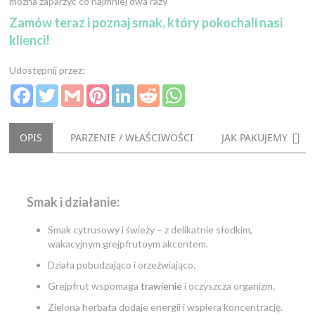
można zaparzyć co najmniej dwa razy
Zamów teraz i poznaj smak, który pokochali nasi
klienci!
Udostępnij przez:
Facebook
Twitter
Gmail
Pinterest
LinkedIn
Reddit
WhatsApp
NAS
OPIS
PARZENIE / WŁAŚCIWOŚCI
JAK PAKUJEMY
Smak i działanie:
Smak cytrusowy i świeży – z delikatnie słodkim,
wakacyjnym grejpfrutoym akcentem.
Działa pobudzająco i orzeźwiająco.
Grejpfrut wspomaga
trawienie
i oczyszcza organizm.
Zielona herbata dodaje energii i wspiera koncentrację.