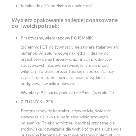
Idealna do picia na zimno w upalne dni.
Wybierz opakowanie najlepiej dopasowane
do Twoich potrzeb:
Praktyczny, wielorazowy POJEMNIK
(pojemnik PET do żywności; nie zawiera ftalanów ani
bisfenolu A) z aluminiową nakrętką – idealny do
przechowywania herbaty oraz innych produktów
spożywczych. Zapewnia świeżość, chroni przed
wilgocią i świetnie prezentuje się na półce. Należy
czyścić ręcznie, nie można zalewać wrzątkiem i
podgrzewać w mikrofalówce.
Wymiary:
97 mm (wysokość) × 89 mm (szerokość)
ZIELONY KUBEK
Przeznaczony do kontaktu z żywnością, świetnie
sprawdza się jako uzupełnienie wielorazowego
pojemnika. To ekonomiczne i bardziej przyjazne dla
środowiska rozwiązanie dla tych, którzy mają już swoją
puszkę na herbatę lub nasz wielorazowy pojemnik. Po