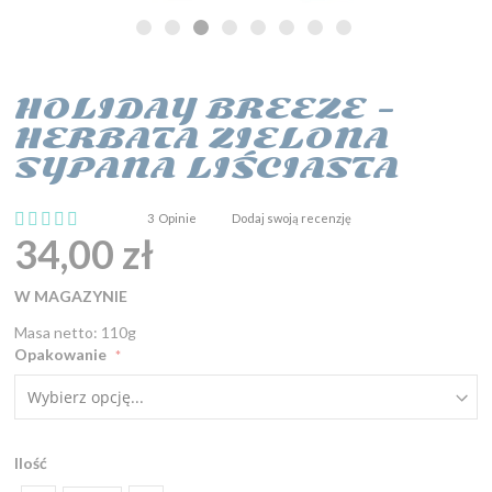
HOLIDAY BREEZE -
Przejdź
na
HERBATA ZIELONA
początek
SYPANA LIŚCIASTA
galerii
Ocena:
3
Opinie
Dodaj swoją recenzję
100
100
% of
34,00 zł
W MAGAZYNIE
Masa netto: 110g
Opakowanie
Ilość