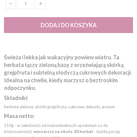
DODAJ DO KOSZYKA
Świeża i lekka jak wakacyjny powiew wiatru. Ta
herbata łączy zieloną bazę z orzeźwiającą skórką
grejpfruta i subtelną słodyczą cukrowych dekoracji.
Idealna na chwile, kiedy marzysz o beztroskim
odpoczynku.
Składniki:
herbata zielona, skórki grejpfruta, cukrowe dekorki, aromat
Masa netto:
110g - w zależności od indywidualnych upodobań co do
intensywności,
wystarczy na około 30 herbat
- każdą porcję