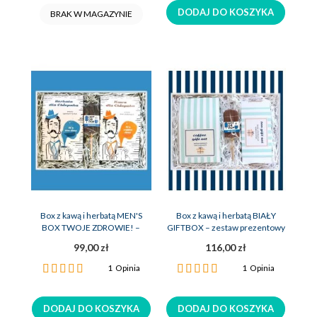
DODAJ DO KOSZYKA
BRAK W MAGAZYNIE
Box z kawą i herbatą MEN'S
Box z kawą i herbatą BIAŁY
BOX TWOJE ZDROWIE! –
GIFTBOX – zestaw prezentowy
zestaw na prezent dla faceta
99,00 zł
116,00 zł
Ocena:
Ocena:
1
Opinia
1
Opinia
100%
100%
DODAJ DO KOSZYKA
DODAJ DO KOSZYKA