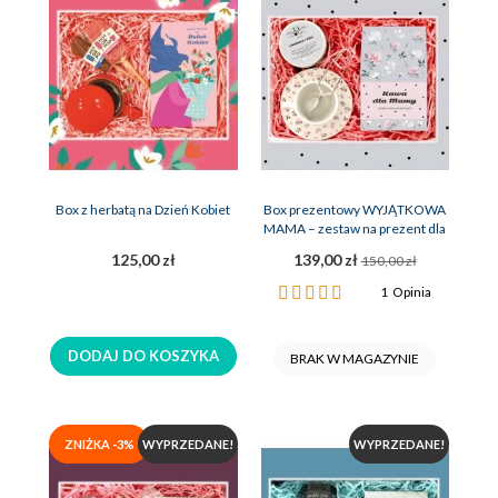
Box z herbatą na Dzień Kobiet
Box prezentowy WYJĄTKOWA
MAMA – zestaw na prezent dla
mamy
125,00 zł
139,00 zł
150,00 zł
Ocena:
1
Opinia
100%
DODAJ DO KOSZYKA
BRAK W MAGAZYNIE
ZNIŻKA -3%
WYPRZEDANE!
WYPRZEDANE!