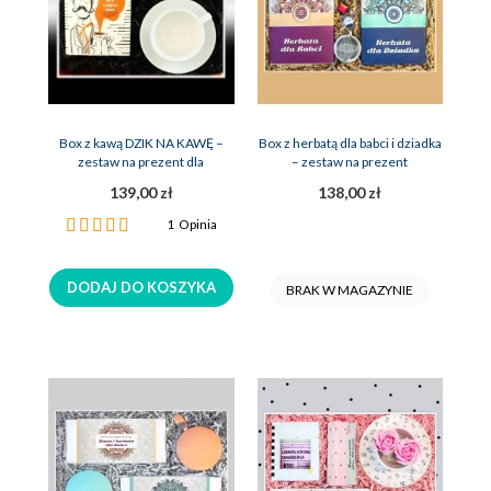
Box z kawą DZIK NA KAWĘ –
Box z herbatą dla babci i dziadka
zestaw na prezent dla
– zestaw na prezent
mężczyzny
139,00 zł
138,00 zł
Ocena:
1
Opinia
100%
DODAJ DO KOSZYKA
BRAK W MAGAZYNIE