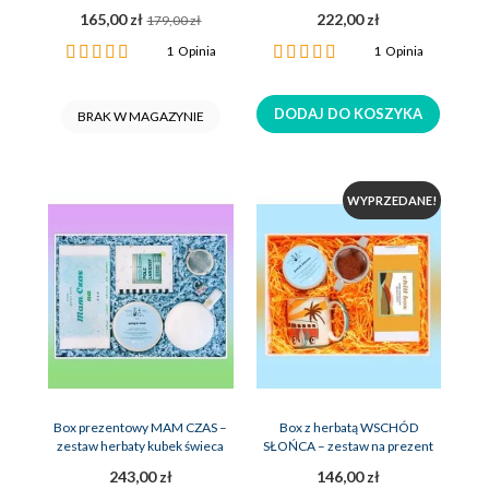
prezent
165,00 zł
222,00 zł
179,00 zł
Ocena:
Ocena:
1
Opinia
1
Opinia
100%
100%
DODAJ DO KOSZYKA
BRAK W MAGAZYNIE
WYPRZEDANE!
Box prezentowy MAM CZAS –
Box z herbatą WSCHÓD
zestaw herbaty kubek świeca
SŁOŃCA – zestaw na prezent
sojowa zaparzacz
243,00 zł
146,00 zł