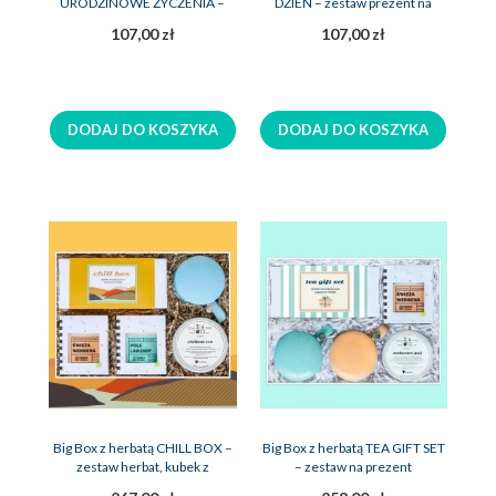
URODZINOWE ŻYCZENIA –
DZIEŃ – zestaw prezent na
zestaw prezent na urodziny
urodziny
107,00 zł
107,00 zł
DODAJ DO KOSZYKA
DODAJ DO KOSZYKA
Big Box z herbatą CHILL BOX –
Big Box z herbatą TEA GIFT SET
zestaw herbat, kubek z
– zestaw na prezent
zaparzaczem, 2x świeca sojowa