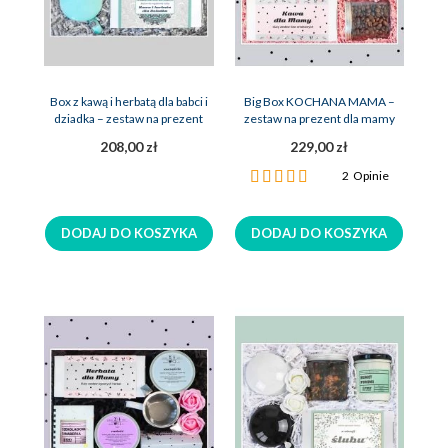
Box z kawą i herbatą dla babci i
Big Box KOCHANA MAMA –
dziadka – zestaw na prezent
zestaw na prezent dla mamy
208,00 zł
229,00 zł
Ocena:
2
Opinie
100%
DODAJ DO KOSZYKA
DODAJ DO KOSZYKA