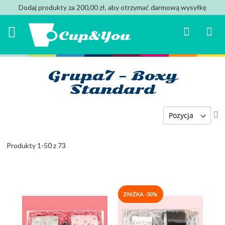
Dodaj produkty za 200,00 zł, aby otrzymać darmową wysyłkę
Search
Mój k
Grupa7 - Boxy
Standard
U
ki
ma
Produkty
1
-
50
z
73
ZNIŻKA -30%