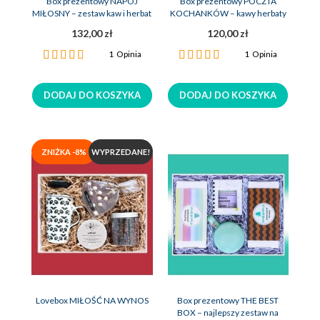
Box prezentowy NAPÓJ
Box prezentowy POCZTA
MIŁOSNY – zestaw kaw i herbat
KOCHANKÓW – kawy herbaty
z zaparzaczem
zaparzacz
132,00 zł
120,00 zł
Ocena:
Ocena:
1
Opinia
1
Opinia
100%
100%
DODAJ DO KOSZYKA
DODAJ DO KOSZYKA
ZNIŻKA -8%
WYPRZEDANE!
Lovebox MIŁOŚĆ NA WYNOS
Box prezentowy THE BEST
BOX – najlepszy zestaw na