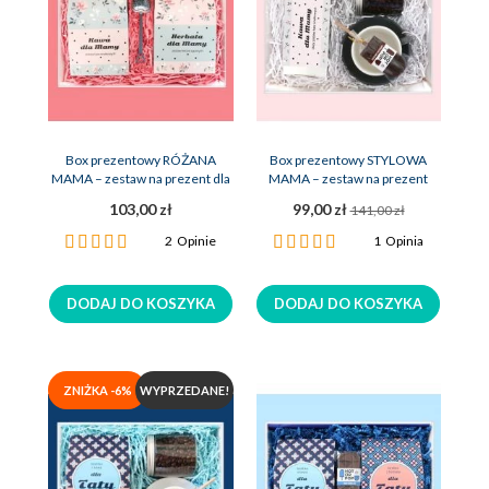
Box prezentowy RÓŻANA
Box prezentowy STYLOWA
MAMA – zestaw na prezent dla
MAMA – zestaw na prezent
mamy
matki
103,00 zł
99,00 zł
141,00 zł
Ocena:
Ocena:
2
Opinie
1
Opinia
100%
100%
DODAJ DO KOSZYKA
DODAJ DO KOSZYKA
ZNIŻKA -6%
WYPRZEDANE!