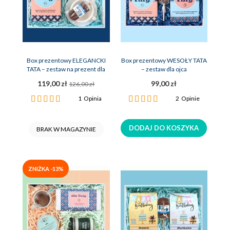
Box prezentowy ELEGANCKI
Box prezentowy WESOŁY TATA
TATA – zestaw na prezent dla
– zestaw dla ojca
ojca
119,00 zł
99,00 zł
126,00 zł
Ocena:
Ocena:
1
Opinia
2
Opinie
100%
100%
DODAJ DO KOSZYKA
BRAK W MAGAZYNIE
ZNIŻKA -13%