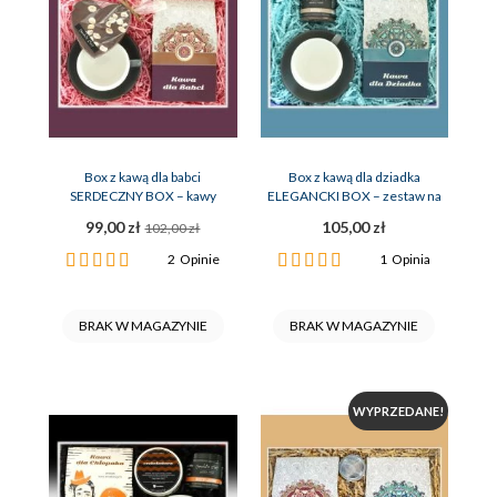
Box z kawą dla babci
Box z kawą dla dziadka
SERDECZNY BOX – kawy
ELEGANCKI BOX – zestaw na
czekolada filiżanka
prezent
99,00 zł
105,00 zł
102,00 zł
Ocena:
Ocena:
2
Opinie
1
Opinia
100%
100%
BRAK W MAGAZYNIE
BRAK W MAGAZYNIE
WYPRZEDANE!