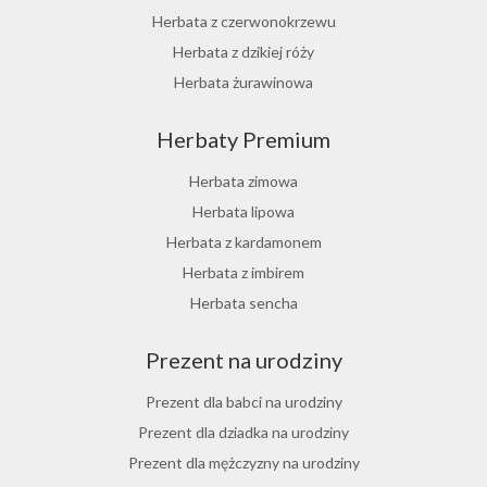
Herbata z czerwonokrzewu
Herbata z dzikiej róży
Herbata żurawinowa
Herbata z morwy białej
Herbaty Premium
Ostrokrzew paragwajski
Hibiskus herbata
Herbata zimowa
Herbata różana
Herbata lipowa
Herbata z lukrecji
Herbata z kardamonem
Herbata z rokitnika
Herbata z imbirem
Herbata jesienna
Herbata sencha
Herbata cynamonowa
Prezent na urodziny
Herbata jaśminowa
Herbata jasminowa
Prezent dla babci na urodziny
Herbata rumiankowa
Prezent dla dziadka na urodziny
Koper włoski herbata
Prezent dla mężczyzny na urodziny