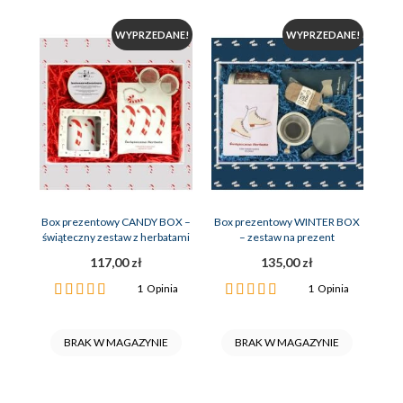
WYPRZEDANE!
WYPRZEDANE!
Box prezentowy CANDY BOX –
Box prezentowy WINTER BOX
świąteczny zestaw z herbatami
– zestaw na prezent
kubkiem i zaparzaczem
117,00 zł
135,00 zł
Ocena:
Ocena:
1
Opinia
1
Opinia
100%
100%
BRAK W MAGAZYNIE
BRAK W MAGAZYNIE