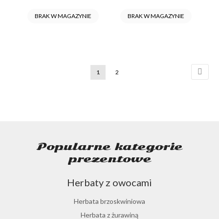
BRAK W MAGAZYNIE
BRAK W MAGAZYNIE
Strona
Strona
Nastę
Aktualnie
Strona
1
2
czytasz
stronę
Popularne kategorie
prezentowe
Herbaty z owocami
Herbata brzoskwiniowa
Herbata z żurawiną