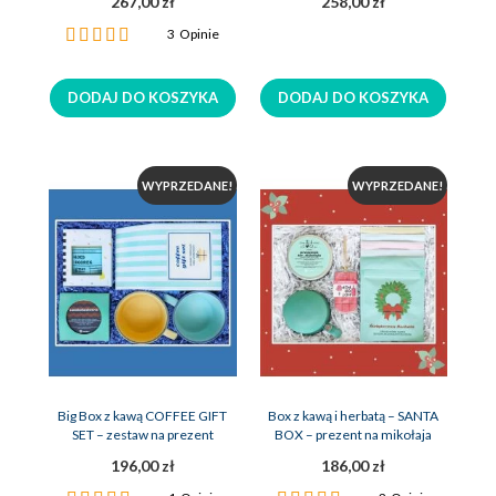
267,00 zł
258,00 zł
Ocena:
3
Opinie
100%
DODAJ DO KOSZYKA
DODAJ DO KOSZYKA
WYPRZEDANE!
WYPRZEDANE!
Big Box z kawą COFFEE GIFT
Box z kawą i herbatą – SANTA
SET – zestaw na prezent
BOX – prezent na mikołaja
196,00 zł
186,00 zł