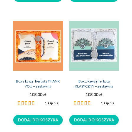
Box z kawą i herbatą THANK
Box z kawą i herbatą
YOU – zestaw na
KLASYCZNY – zestaw na
podziękowanie
prezent dla dziadka
103,00 zł
103,00 zł
Ocena:
Ocena:
1
Opinia
1
Opinia
100%
100%
DODAJ DO KOSZYKA
DODAJ DO KOSZYKA