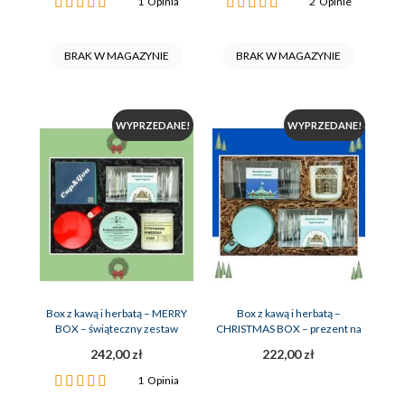
Ocena:
Ocena:
1
Opinia
2
Opinie
100%
100%
BRAK W MAGAZYNIE
BRAK W MAGAZYNIE
WYPRZEDANE!
WYPRZEDANE!
Box z kawą i herbatą – MERRY
Box z kawą i herbatą –
BOX – świąteczny zestaw
CHRISTMAS BOX – prezent na
prezentowy
święta
242,00 zł
222,00 zł
Ocena:
1
Opinia
100%