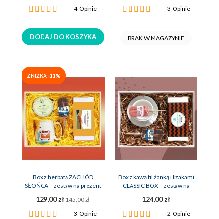
Ocena:
Ocena:
4
Opinie
3
Opinie
100%
100%
DODAJ DO KOSZYKA
BRAK W MAGAZYNIE
ZNIŻKA -11%
Box z herbatą ZACHÓD
Box z kawą filiżanką i lizakami
SŁOŃCA – zestaw na prezent
CLASSIC BOX – zestaw na
prezent
129,00 zł
124,00 zł
145,00 zł
Ocena:
Ocena:
3
Opinie
2
Opinie