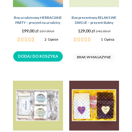
Box urodzinowy HERBACIANE
Box prezentowy RELAKS WE
PARTY – prezent na urodziny
DWOJE – prezent ślubny
199,00 zł
129,00 zł
237,00 zł
241,00 zł
Ocena:
Ocena:
2
Opinie
1
Opinia
100%
100%
DODAJ DO KOSZYKA
BRAK W MAGAZYNIE