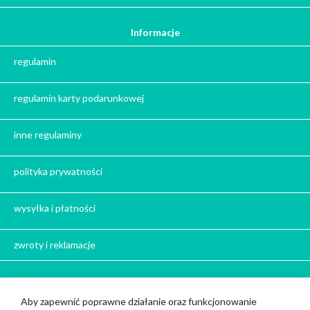
Ile gram ma łyżeczka do herbaty
?
Informacje
Prezent na święta
regulamin
Prezent dla babci na święta
Prezent dla dziadka na święta
regulamin karty podarunkowej
Prezent dla mężczyzny na święta
Prezent dla przyjaciółki na święta
inne regulaminy
Prezent dla żony na święta
Prezent dla chłopaka na święta
polityka prywatności
Prezent dla dziewczyny na święta
Prezent dla koleżanki na święta
wysyłka i płatności
Prezent dla mamy na święta
zwroty i reklamacje
Prezent dla taty na święta
Prezent dla męża na święta
Prezent dla rodziców na święta
Bądź z nami w kontakcie
Aby zapewnić poprawne działanie oraz funkcjonowanie
Prezent dla brata na święta