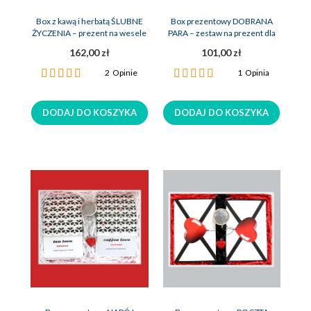
Box z kawą i herbatą ŚLUBNE
Box prezentowy DOBRANA
ŻYCZENIA – prezent na wesele
PARA – zestaw na prezent dla
dla młodej pary
par
162,00 zł
101,00 zł
Ocena:
Ocena:
2
Opinie
1
Opinia
100%
100%
DODAJ DO KOSZYKA
DODAJ DO KOSZYKA