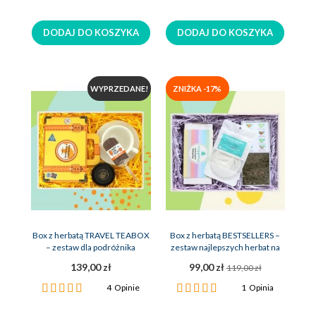
100%
100%
DODAJ DO KOSZYKA
DODAJ DO KOSZYKA
WYPRZEDANE!
ZNIŻKA -17%
Box z herbatą TRAVEL TEABOX
Box z herbatą BESTSELLERS –
– zestaw dla podróżnika
zestaw najlepszych herbat na
prezent
139,00 zł
99,00 zł
119,00 zł
Ocena:
Ocena:
4
Opinie
1
Opinia
100%
100%