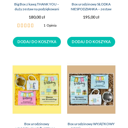
Big Box z kawą THANK YOU –
Box urodzinowy SŁODKA
duży zestaw na podziękowani
NIESPODZIANKA – zestaw
upominek na urodziny
180,00 zł
195,00 zł
Ocena:
1
Opinia
100%
DODAJ DO KOSZYKA
DODAJ DO KOSZYKA
Box urodzinowy
Box urodzinowy WYJĄTKOWY