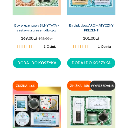
Box prezentowy SILNY TATA –
Birthdaybox AROMATYCZNY
zestaw na prezent dla ojca
PREZENT
169,00 zł
101,00 zł
195,00 zł
Ocena:
Ocena:
1
Opinia
1
Opinia
100%
100%
DODAJ DO KOSZYKA
DODAJ DO KOSZYKA
ZNIŻKA -16%
ZNIŻKA -46%
WYPRZEDANE!