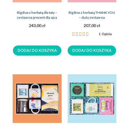
Big Box z herbatą dla taty –
Big Box z herbatą THANK YOU
zestaw na prezent dla ojca
– duży zestaw na
podziękowanie
243,00 zł
207,00 zł
Ocena:
1
Opinia
100%
DODAJ DO KOSZYKA
DODAJ DO KOSZYKA