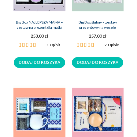
Big Box NAJLEPSZA MAMA –
Big Box ślubny – zestaw
zestaw na prezent dla matki
prezentowy na wesele
253,00 zł
257,00 zł
Ocena:
Ocena:
1
Opinia
2
Opinie
100%
100%
DODAJ DO KOSZYKA
DODAJ DO KOSZYKA