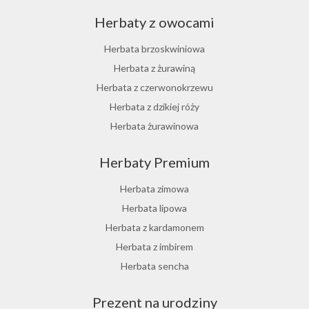
Herbaty z owocami
Herbata brzoskwiniowa
Herbata z żurawiną
Herbata z czerwonokrzewu
Herbata z dzikiej róży
Herbata żurawinowa
Herbata z morwy białej
Herbaty Premium
Ostrokrzew paragwajski
Hibiskus herbata
Herbata zimowa
Herbata różana
Herbata lipowa
Herbata z lukrecji
Herbata z kardamonem
Herbata z rokitnika
Herbata z imbirem
Herbata jesienna
Herbata sencha
Herbata cynamonowa
Prezent na urodziny
Herbata jaśminowa