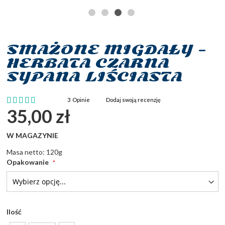
SMAŻONE MIGDAŁY -
Przejdź
na
HERBATA CZARNA
początek
SYPANA LIŚCIASTA
galerii
Ocena:
3
Opinie
Dodaj swoją recenzję
100
100
% of
35,00 zł
W MAGAZYNIE
Masa netto: 120g
Opakowanie
Ilość