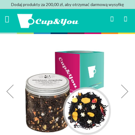
Dodaj produkty za 200,00 zł, aby otrzymać darmową wysyłkę
Search
Mój k
Przejdź
na
koniec
galerii