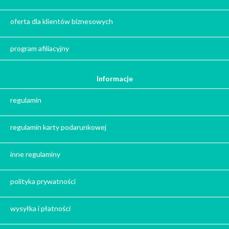
Kalendarze adwentowe
Zima
oferta dla klientów biznesowych
Jesień
Herbata - podziękowanie dla gości
program afiliacyjny
Ile gram ma łyżeczka do herbaty
?
Informacje
Prezent na święta
regulamin
Prezent dla babci na święta
Prezent dla dziadka na święta
regulamin karty podarunkowej
Prezent dla mężczyzny na święta
Prezent dla przyjaciółki na święta
inne regulaminy
Prezent dla żony na święta
Prezent dla chłopaka na święta
polityka prywatności
Prezent dla dziewczyny na święta
Prezent dla koleżanki na święta
wysyłka i płatności
Prezent dla mamy na święta