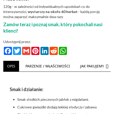
120g - w zależności od indywidualnych upodobań co do
intensywności,
wystarczy na około 60 herbat
- każdą porcję
można zaparzyć maksymalnie dwa razy
Zamów teraz i poznaj smak, który pokochali nasi
klienci!
Udostępnij przez:
Facebook
Twitter
Gmail
Pinterest
LinkedIn
Reddit
WhatsApp
NAS
OPIS
PARZENIE / WŁAŚCIWOŚCI
JAK PAKUJEMY
Smak i działanie:
Smak słodkich pieczonych jabłek z migdałami.
Cukrowe gwiazdki dodają lekkiej słodyczy i zabawy.