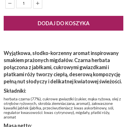
DODAJ DO KOSZYKA
Wyjątkowa, słodko-korzenny aromat inspirowany
smakiem prażonych migdałów. Czarna herbata
połączona z jabłkami, cukrowymi gwiazdkami i
płatkami róży tworzy ciepłą, deserową kompozycję
pełną nut słodyczy i delikatnej kwiatowej świeżości.
Składniki:
herbata czarna (77%), cukrowe gwiazdki (cukier, mąka ryżowa, olej z
otrębów ryżowych, skrobia ziemniaczana, aromat), zakwaszone
kawałki jabłek (jabłka, przeciwutleniacz: kwas askorbinowy, sól,
regulator kwasowości: kwas cytrynowy), migdały, płatki róży,
aromat
Masa netto: