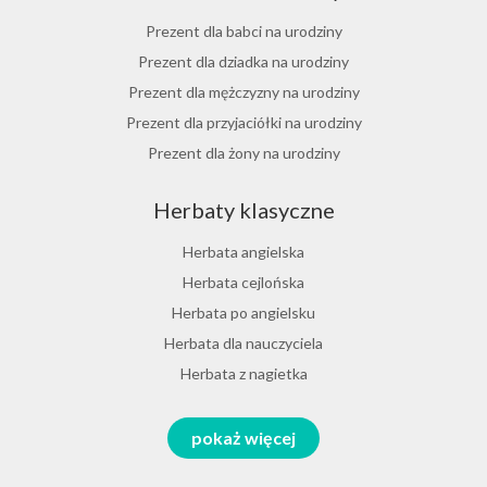
Herbata jasminowa
Prezent dla babci na urodziny
Herbata rumiankowa
Prezent dla dziadka na urodziny
Koper włoski herbata
Prezent dla mężczyzny na urodziny
Herbata z goździkami
Prezent dla przyjaciółki na urodziny
Herbata z cynamonem
Prezent dla żony na urodziny
Herbata z bergamotką
Prezent dla chłopaka na urodziny
Herbaty klasyczne
Prezent dla dziewczyny na urodziny
Prezent dla koleżanki na urodziny
Herbata angielska
Prezent dla mamy na urodziny
Herbata cejlońska
Prezent dla taty na urodziny
Herbata po angielsku
Prezent dla męża na urodziny
Herbata dla nauczyciela
Prezent dla przyjaciela na urodziny
Herbata z nagietka
Herbata miętowa
Zestawy na różne okazje
pokaż więcej
Melisa herbata
Prezent na Dzień Babci i Dziadka 2026
Herbata zielona sencha