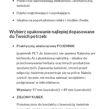
Płatki róży wprowadzają delikatność i aromatyczną
świeżość.
Działa rozgrzewająco i uspokajająco.
Idealna na popołudniowy relaks i słodkie chwile.
Wybierz opakowanie najlepiej dopasowane
do Twoich potrzeb:
Praktyczny, wielorazowy POJEMNIK
(pojemnik PET do żywności; nie zawiera ftalanów ani
bisfenolu A) z aluminiową nakrętką – idealny do
przechowywania herbaty oraz innych produktów
spożywczych. Zapewnia świeżość, chroni przed
wilgocią i świetnie prezentuje się na półce. Należy
czyścić ręcznie, nie można zalewać wrzątkiem i
podgrzewać w mikrofalówce.
Wymiary:
97 mm (wysokość) × 89 mm (szerokość)
ZIELONY KUBEK
Przeznaczony do kontaktu z żywnością, świetnie