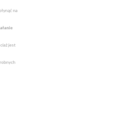
płynąć na
iałanie
iaż jest
drobnych