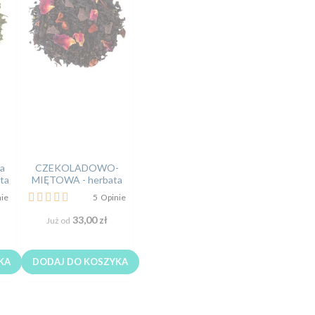
a
CZEKOLADOWO-
sta
MIĘTOWA - herbata
czarna sypana liściasta
Ocena:
ie
5
Opinie
100%
33,00 zł
Już od
KA
DODAJ DO KOSZYKA