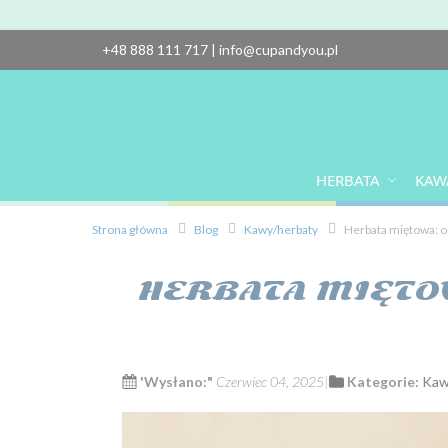
+48 888 111 717
|
info@cupandyou.pl
HERBATA
KAW
Strona główna
Blog
Kawy/herbaty
Herbata miętowa: od
HERBATA MIĘTO
'Wysłano:"
Czerwiec 04, 2025
Kategorie:
Kaw