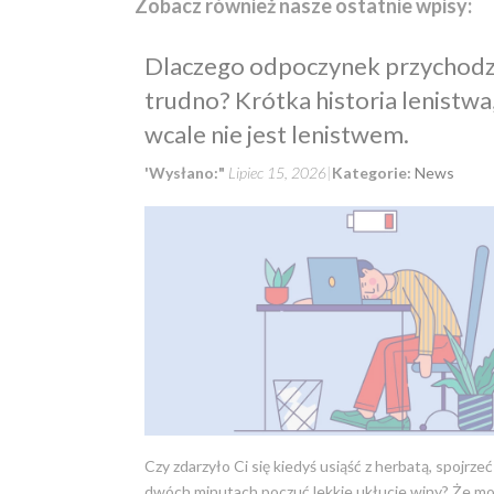
Zobacz również nasze ostatnie wpisy:
Dlaczego odpoczynek przychodz
trudno? Krótka historia lenistwa
wcale nie jest lenistwem.
'Wysłano:"
Lipiec 15, 2026
Kategorie:
News
Czy zdarzyło Ci się kiedyś usiąść z herbatą, spojrzeć
dwóch minutach poczuć lekkie ukłucie winy? Że mo