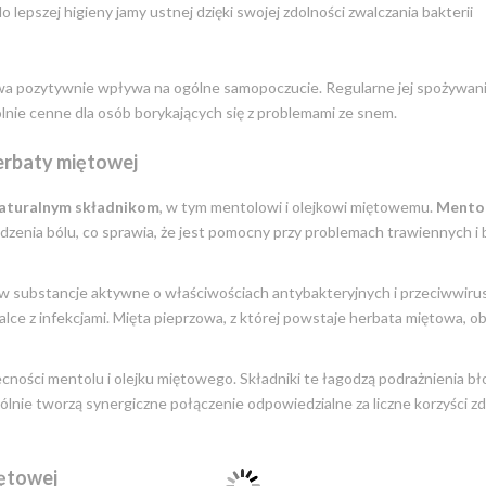
lepszej higieny jamy ustnej dzięki swojej zdolności zwalczania bakterii
a pozytywnie wpływa na ogólne samopoczucie. Regularne jej spożywan
gólnie cenne dla osób borykających się z problemami ze snem.
herbaty miętowej
aturalnym składnikom
, w tym mentolowi i olejkowi miętowemu.
Mento
godzenia bólu, co sprawia, że jest pomocny przy problemach trawiennych i 
 w substancje aktywne o właściwościach antybakteryjnych i przeciwwiru
 z infekcjami. Mięta pieprzowa, z której powstaje herbata miętowa, ob
ności mentolu i olejku miętowego. Składniki te łagodzą podrażnienia bł
ólnie tworzą synergiczne połączenie odpowiedzialne za liczne korzyści 
ętowej