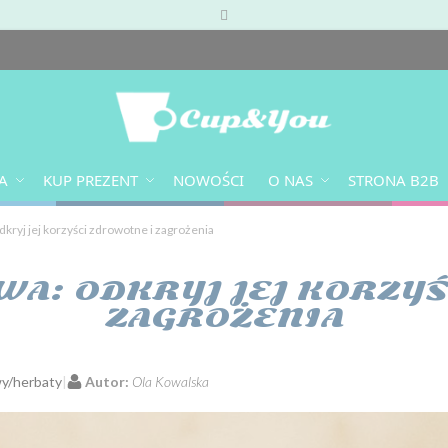
A
KUP PREZENT
NOWOŚCI
O NAS
STRONA B2B
kryj jej korzyści zdrowotne i zagrożenia
WA: ODKRYJ JEJ KORZYŚ
ZAGROŻENIA
y/herbaty
Autor:
Ola Kowalska