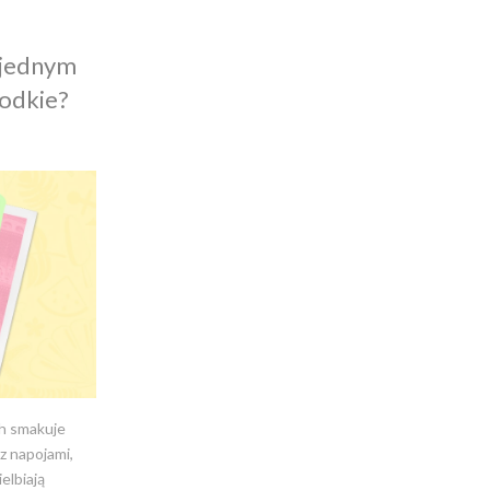
 jednym
łodkie?
ch smakuje
z napojami,
elbiają