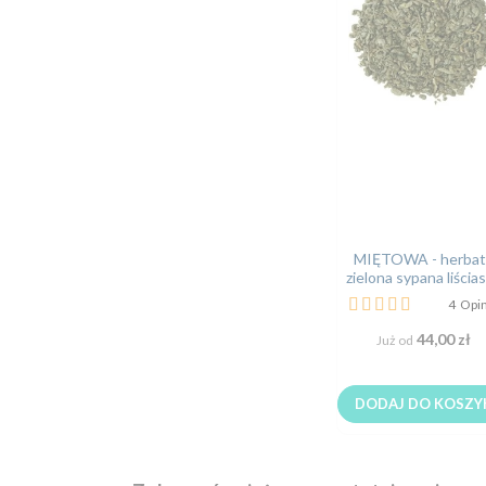
MIĘTOWA - herbat
zielona sypana liścia
Ocena:
4
Opin
95%
44,00 zł
Już od
DODAJ DO KOSZY