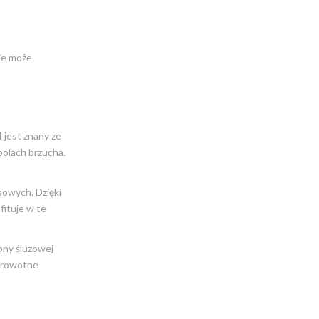
ie może
l
jest znany ze
bólach brzucha.
sowych. Dzięki
fituje w te
ony śluzowej
zdrowotne