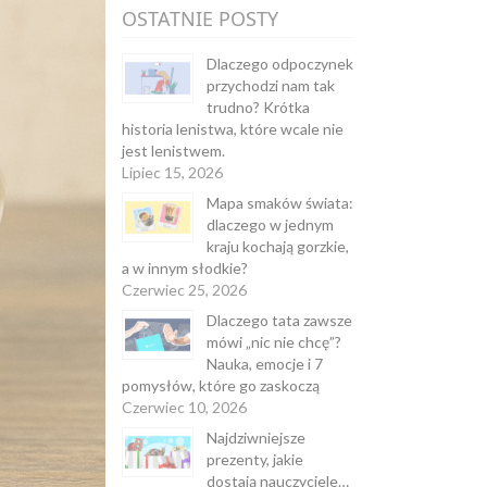
OSTATNIE POSTY
Dlaczego odpoczynek
przychodzi nam tak
trudno? Krótka
historia lenistwa, które wcale nie
jest lenistwem.
Lipiec 15, 2026
Mapa smaków świata:
dlaczego w jednym
kraju kochają gorzkie,
a w innym słodkie?
Czerwiec 25, 2026
Dlaczego tata zawsze
mówi „nic nie chcę”?
Nauka, emocje i 7
pomysłów, które go zaskoczą
Czerwiec 10, 2026
Najdziwniejsze
prezenty, jakie
dostają nauczyciele…