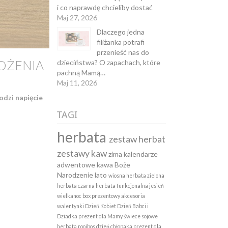
i co naprawdę chcieliby dostać
Maj 27, 2026
Dlaczego jedna
filiżanka potrafi
przenieść nas do
OŻENIA
dzieciństwa? O zapachach, które
pachną Mamą…
Maj 11, 2026
odzi napięcie
TAGI
herbata
zestaw herbat
zestawy kaw
zima
kalendarze
adwentowe
kawa
Boże
Narodzenie
lato
wiosna
herbata zielona
herbata czarna
herbata funkcjonalna
jesień
wielkanoc
box prezentowy
akcesoria
walentynki
Dzień Kobiet
Dzień Babci i
Dziadka
prezent dla Mamy
świece sojowe
herbata rooibos
dzień chłopaka
prezent dla