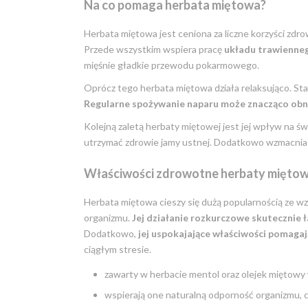
Na co pomaga herbata miętowa?
Herbata miętowa jest ceniona za liczne korzyści zdr
Przede wszystkim wspiera pracę
układu trawienne
mięśnie gładkie przewodu pokarmowego.
Oprócz tego herbata miętowa działa relaksująco. St
Regularne spożywanie naparu może znacząco obni
Kolejną zaletą herbaty miętowej jest jej wpływ na ś
utrzymać zdrowie jamy ustnej. Dodatkowo wzmacnia
Właściwości zdrowotne herbaty miętow
Herbata miętowa cieszy się dużą popularnością ze wz
organizmu.
Jej działanie rozkurczowe skutecznie 
Dodatkowo,
jej uspokajające właściwości pomaga
ciągłym stresie.
zawarty w herbacie mentol oraz olejek miętowy 
wspierają one naturalną odporność organizmu, c