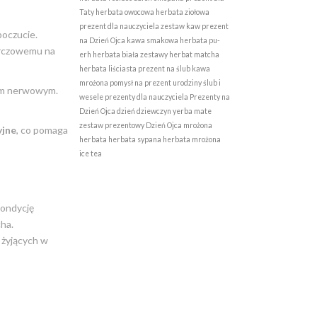
Taty
herbata owocowa
herbata ziołowa
prezent dla nauczyciela
zestaw kaw
prezent
poczucie.
na Dzień Ojca
kawa smakowa
herbata pu-
kurczowemu na
erh
herbata biała
zestawy herbat
matcha
herbata liściasta
prezent na ślub
kawa
mrożona
pomysł na prezent
urodziny
ślub i
iem nerwowym.
wesele
prezenty dla nauczyciela
Prezenty na
Dzień Ojca
dzień dziewczyn
yerba mate
zestaw prezentowy
Dzień Ojca
mrożona
yjne
, co pomaga
herbata
herbata sypana
herbata mrożona
ice tea
kondycję
cha.
b żyjących w