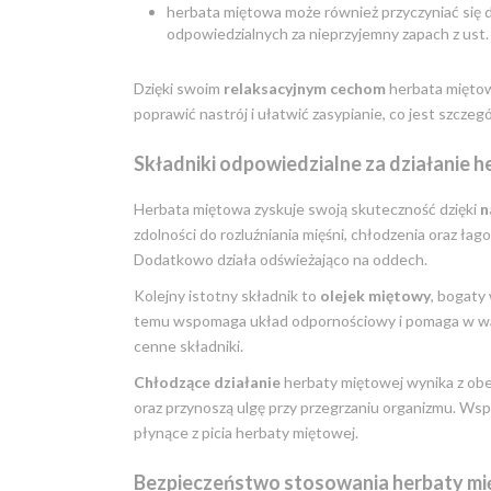
herbata miętowa może również przyczyniać się do 
odpowiedzialnych za nieprzyjemny zapach z ust.
Dzięki swoim
relaksacyjnym cechom
herbata miętow
poprawić nastrój i ułatwić zasypianie, co jest szcze
Składniki odpowiedzialne za działanie 
Herbata miętowa zyskuje swoją skuteczność dzięki
n
zdolności do rozluźniania mięśni, chłodzenia oraz ła
Dodatkowo działa odświeżająco na oddech.
Kolejny istotny składnik to
olejek miętowy
, bogaty
temu wspomaga układ odpornościowy i pomaga w walce
cenne składniki.
Chłodzące działanie
herbaty miętowej wynika z obec
oraz przynoszą ulgę przy przegrzaniu organizmu. Wsp
płynące z picia herbaty miętowej.
Bezpieczeństwo stosowania herbaty mi