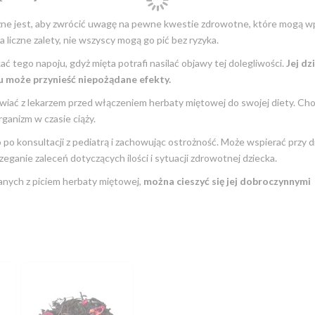
żne jest, aby zwrócić uwagę na pewne kwestie zdrowotne, które mogą w
liczne zalety, nie wszyscy mogą go pić bez ryzyka.
ć tego napoju, gdyż mięta potrafi nasilać objawy tej dolegliwości.
Jej dz
 może przynieść niepożądane efekty.
iać z lekarzem przed włączeniem herbaty miętowej do swojej diety. Choc
rganizm w czasie ciąży.
 po konsultacji z pediatrą i zachowując ostrożność. Może wspierać przy 
eganie zaleceń dotyczących ilości i sytuacji zdrowotnej dziecka.
anych z piciem herbaty miętowej,
można cieszyć się jej dobroczynnymi