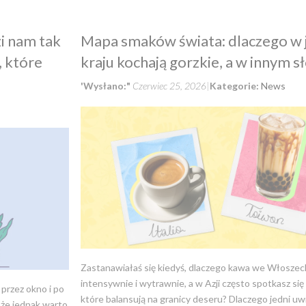
i nam tak
Mapa smaków świata: dlaczego w
, które
kraju kochają gorzkie, a w innym s
'Wysłano:"
Czerwiec 25, 2026
Kategorie:
News
Zastanawiałaś się kiedyś, dlaczego kawa we Włosze
intensywnie i wytrawnie, a w Azji często spotkasz się 
 przez okno i po
które balansują na granicy deseru? Dlaczego jedni uwi
że jednak warto