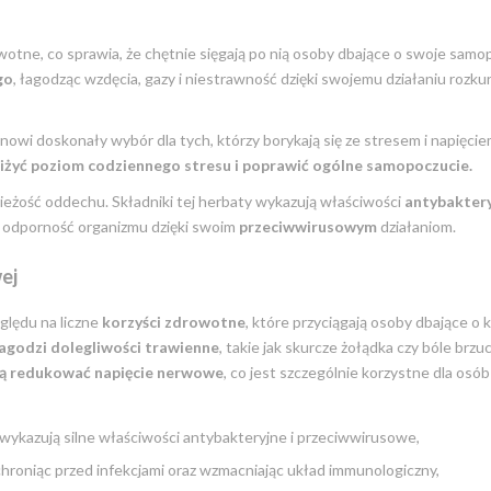
owotne, co sprawia, że chętnie sięgają po nią osoby dbające o swoje samo
go
, łagodząc wzdęcia, gazy i niestrawność dzięki swojemu działaniu roz
anowi doskonały wybór dla tych, którzy borykają się ze stresem i napięc
żyć poziom codziennego stresu i poprawić ogólne samopoczucie.
wieżość oddechu. Składniki tej herbaty wykazują właściwości
antybakter
 odporność organizmu dzięki swoim
przeciwwirusowym
działaniom.
ej
ględu na liczne
korzyści zdrowotne
, które przyciągają osoby dbające o 
łagodzi dolegliwości trawienne
, takie jak skurcze żołądka czy bóle brzu
ją redukować napięcie nerwowe
, co jest szczególnie korzystne dla osó
wykazują silne właściwości antybakteryjne i przeciwwirusowe,
hroniąc przed infekcjami oraz wzmacniając układ immunologiczny,