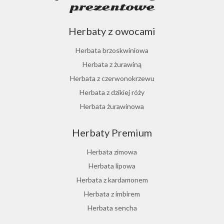
prezentowe
Herbaty z owocami
Herbata brzoskwiniowa
Herbata z żurawiną
Herbata z czerwonokrzewu
Herbata z dzikiej róży
Herbata żurawinowa
Herbata z morwy białej
Herbaty Premium
Ostrokrzew paragwajski
Hibiskus herbata
Herbata zimowa
Herbata różana
Herbata lipowa
Herbata z lukrecji
Herbata z kardamonem
Herbata z rokitnika
Herbata z imbirem
Herbata jesienna
Herbata sencha
Herbata cynamonowa