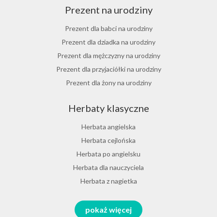
Prezent na urodziny
Herbata jaśminowa
Herbata jasminowa
Prezent dla babci na urodziny
Herbata rumiankowa
Prezent dla dziadka na urodziny
Koper włoski herbata
Prezent dla mężczyzny na urodziny
Herbata z goździkami
Prezent dla przyjaciółki na urodziny
Herbata z cynamonem
Prezent dla żony na urodziny
Herbata z bergamotką
Prezent dla chłopaka na urodziny
Herbaty klasyczne
Prezent dla dziewczyny na urodziny
Prezent dla koleżanki na urodziny
Herbata angielska
Prezent dla mamy na urodziny
Herbata cejlońska
Prezent dla taty na urodziny
Herbata po angielsku
Prezent dla męża na urodziny
Herbata dla nauczyciela
Prezent dla przyjaciela na urodziny
Herbata z nagietka
Herbata miętowa
Zestawy na różne okazje
pokaż więcej
Melisa herbata