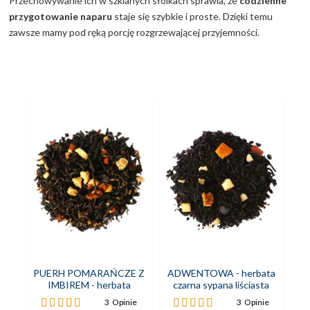
Przechowywanie ich w szklanych słoikach sprawia, że
codzienne
przygotowanie naparu
staje się szybkie i proste. Dzięki temu
zawsze mamy pod ręką porcję rozgrzewającej przyjemności.
PUERH POMARAŃCZE Z
ADWENTOWA - herbata
IMBIREM - herbata
czarna sypana liściasta
czerwona pu-erh sypana
Ocena:
Ocena:
3
Opinie
3
Opinie
liściasta