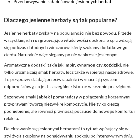
Przechowywanie składników do jesiennych herbat
Dlaczego jesienne herbaty są tak popularne?
Jesienne herbaty zyskały na popularności nie bez powodu. Przede
wszystkim, ich
rozgrzewające właściwości
doskonale sprawdzają
się podczas chłodnych wieczorów, kiedy szukamy dodatkowego
ciepła. Naturalnie więc sięgamy po nie w okresie jesiennym.
Aromatyczne dodatki, takie jak
imbir
,
cynamon
czy
goździki
, nie
tylko urozmaicają smak herbaty, lecz także wspierają nasze zdrowie.
Te przyprawy działają przeciwzapalnie i wzmacniają system
odpornościowy, co jest szczególnie istotne w sezonie przeziębień.
Sezonowe smaki
jabłek
i
pomarańczy
w połączeniu z korzennymi
przyprawami tworzą niezwykłe kompozycje. Nie tylko cieszą
podniebienie, ale również przynoszą poczucie domowego komfortu i
relaksu.
Delektowanie się jesiennymi herbatami to rytuał wpisujący się w
styl życia skupiony na odnajdywaniu spokoju po intensywnym dniu.