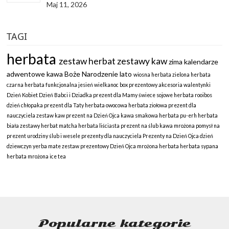
Maj 11, 2026
TAGI
herbata
zestaw herbat
zestawy kaw
zima
kalendarze
adwentowe
kawa
Boże Narodzenie
lato
wiosna
herbata zielona
herbata
czarna
herbata funkcjonalna
jesień
wielkanoc
box prezentowy
akcesoria
walentynki
Dzień Kobiet
Dzień Babci i Dziadka
prezent dla Mamy
świece sojowe
herbata rooibos
dzień chłopaka
prezent dla Taty
herbata owocowa
herbata ziołowa
prezent dla
nauczyciela
zestaw kaw
prezent na Dzień Ojca
kawa smakowa
herbata pu-erh
herbata
biała
zestawy herbat
matcha
herbata liściasta
prezent na ślub
kawa mrożona
pomysł na
prezent
urodziny
ślub i wesele
prezenty dla nauczyciela
Prezenty na Dzień Ojca
dzień
dziewczyn
yerba mate
zestaw prezentowy
Dzień Ojca
mrożona herbata
herbata sypana
herbata mrożona
ice tea
Popularne kategorie