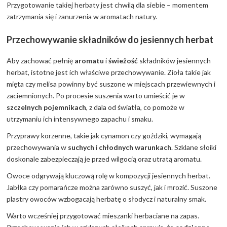
Przygotowanie takiej herbaty jest chwilą dla siebie – momentem
zatrzymania się i zanurzenia w aromatach natury.
Przechowywanie składników do jesiennych herbat
Aby zachować pełnię
aromatu
i
świeżość
składników jesiennych
herbat, istotne jest ich właściwe przechowywanie. Zioła takie jak
mięta czy melisa powinny być suszone w miejscach przewiewnych i
zaciemnionych. Po procesie suszenia warto umieścić je w
szczelnych pojemnikach
, z dala od światła, co pomoże w
utrzymaniu ich intensywnego zapachu i smaku.
Przyprawy korzenne, takie jak cynamon czy goździki, wymagają
przechowywania w
suchych
i
chłodnych warunkach
. Szklane słoiki
doskonale zabezpieczają je przed wilgocią oraz utratą aromatu.
Owoce odgrywają kluczową rolę w kompozycji jesiennych herbat.
Jabłka czy pomarańcze można zarówno suszyć, jak i mrozić. Suszone
plastry owoców wzbogacają herbatę o słodycz i naturalny smak.
Warto wcześniej przygotować mieszanki herbaciane na zapas.