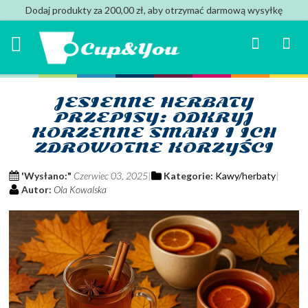
Dodaj produkty za 200,00 zł, aby otrzymać darmową wysyłkę
Search
Mój k
JESIENNE HERBATY
PRZEPISY: ODKRYJ
KORZENNE SMAKI I ICH
ZDROWOTNE KORZYŚCI
'Wysłano:"
Czerwiec 03, 2025
Kategorie:
Kawy/herbaty
Autor:
Ola Kowalska