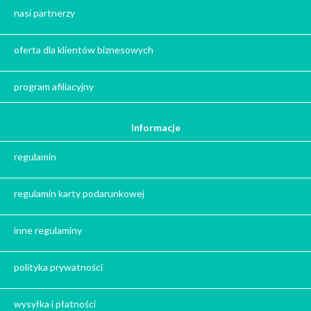
Kawa na prezent
nasi partnerzy
Kalendarze adwentowe
Zima
oferta dla klientów biznesowych
Jesień
Herbata - podziękowanie dla gości
program afiliacyjny
Ile gram ma łyżeczka do herbaty
?
Informacje
Prezent na święta
regulamin
Prezent dla babci na święta
Prezent dla dziadka na święta
regulamin karty podarunkowej
Prezent dla mężczyzny na święta
Prezent dla przyjaciółki na święta
inne regulaminy
Prezent dla żony na święta
Prezent dla chłopaka na święta
polityka prywatności
Prezent dla dziewczyny na święta
Prezent dla koleżanki na święta
wysyłka i płatności