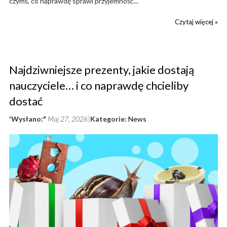
czymś, co naprawdę sprawi przyjemność...
Czytaj więcej »
Najdziwniejsze prezenty, jakie dostają
nauczyciele… i co naprawdę chcieliby
dostać
'Wysłano:"
Maj 27, 2026
Kategorie:
News