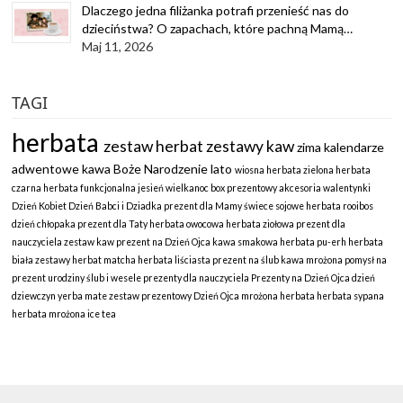
Dlaczego jedna filiżanka potrafi przenieść nas do
dzieciństwa? O zapachach, które pachną Mamą…
Maj 11, 2026
TAGI
herbata
zestaw herbat
zestawy kaw
zima
kalendarze
adwentowe
kawa
Boże Narodzenie
lato
wiosna
herbata zielona
herbata
czarna
herbata funkcjonalna
jesień
wielkanoc
box prezentowy
akcesoria
walentynki
Dzień Kobiet
Dzień Babci i Dziadka
prezent dla Mamy
świece sojowe
herbata rooibos
dzień chłopaka
prezent dla Taty
herbata owocowa
herbata ziołowa
prezent dla
nauczyciela
zestaw kaw
prezent na Dzień Ojca
kawa smakowa
herbata pu-erh
herbata
biała
zestawy herbat
matcha
herbata liściasta
prezent na ślub
kawa mrożona
pomysł na
prezent
urodziny
ślub i wesele
prezenty dla nauczyciela
Prezenty na Dzień Ojca
dzień
dziewczyn
yerba mate
zestaw prezentowy
Dzień Ojca
mrożona herbata
herbata sypana
herbata mrożona
ice tea