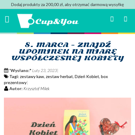
Dodaj produkty za 200,00 zł, aby otrzymać darmową wysyłkę
Search
Mój k
8. MARCA - ZNAJDŹ
UPOMINEK NA MIARĘ
WSPÓŁCZESNEJ KOBIETY
'Wysłano:"
Luty 23, 2023
Tagi:
zestawy kaw
,
zestaw herbat
,
Dzień Kobiet
,
box
prezentowy
Autor:
Krzysztof Milek