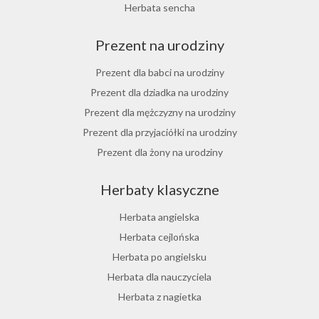
Herbata jesienna
Herbata sencha
Herbata cynamonowa
Prezent na urodziny
Herbata jaśminowa
Herbata jasminowa
Prezent dla babci na urodziny
Herbata rumiankowa
Prezent dla dziadka na urodziny
Koper włoski herbata
Prezent dla mężczyzny na urodziny
Herbata z goździkami
Prezent dla przyjaciółki na urodziny
Herbata z cynamonem
Prezent dla żony na urodziny
Herbata z bergamotką
Prezent dla chłopaka na urodziny
Herbaty klasyczne
Prezent dla dziewczyny na urodziny
Prezent dla koleżanki na urodziny
Herbata angielska
Prezent dla mamy na urodziny
Herbata cejlońska
Prezent dla taty na urodziny
Herbata po angielsku
Prezent dla męża na urodziny
Herbata dla nauczyciela
Prezent dla przyjaciela na urodziny
Herbata z nagietka
Herbata miętowa