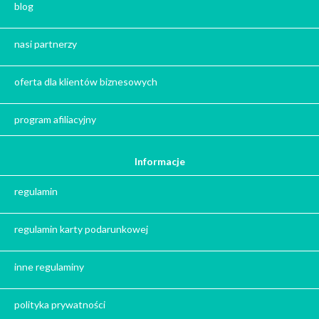
blog
Herbata na prezent
Kawa na prezent
nasi partnerzy
Kalendarze adwentowe
Zima
oferta dla klientów biznesowych
Jesień
Herbata - podziękowanie dla gości
program afiliacyjny
Ile gram ma łyżeczka do herbaty
?
Informacje
Prezent na święta
regulamin
Prezent dla babci na święta
Prezent dla dziadka na święta
regulamin karty podarunkowej
Prezent dla mężczyzny na święta
Prezent dla przyjaciółki na święta
inne regulaminy
Prezent dla żony na święta
Prezent dla chłopaka na święta
polityka prywatności