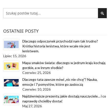
Search
SEA
OSTATNIE POSTY
Dlaczego odpoczynek przychodzi nam tak trudno?
Krótka historia lenistwa, które wcale nie jest
lenistwem.
Lipiec 15, 2026
Mapa smaków świata: dlaczego w jednym kraju kochają
gorzkie, a w innym słodkie?
Czerwiec 25, 2026
Dlaczego tata zawsze mówi „nic nie chcę”? Nauka,
emocje i 7 pomysłów, które go zaskoczą
Czerwiec 10, 2026
Najdziwniejsze prezenty, jakie dostają nauczyciele… i co
naprawdę chcieliby dostać
Maj 27, 2026