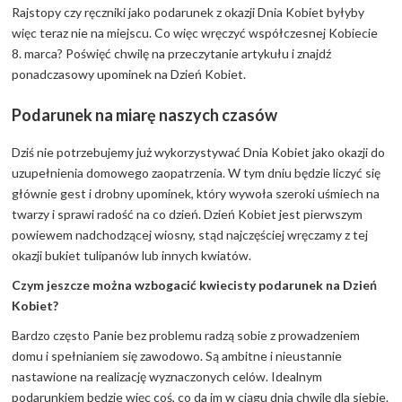
Rajstopy czy ręczniki jako podarunek z okazji Dnia Kobiet byłyby
więc teraz nie na miejscu. Co więc wręczyć współczesnej Kobiecie
8. marca? Poświęć chwilę na przeczytanie artykułu i znajdź
ponadczasowy upominek na Dzień Kobiet.
Podarunek na miarę naszych czasów
Dziś nie potrzebujemy już wykorzystywać Dnia Kobiet jako okazji do
uzupełnienia domowego zaopatrzenia. W tym dniu będzie liczyć się
głównie gest i drobny upominek, który wywoła szeroki uśmiech na
twarzy i sprawi radość na co dzień. Dzień Kobiet jest pierwszym
powiewem nadchodzącej wiosny, stąd najczęściej wręczamy z tej
okazji bukiet tulipanów lub innych kwiatów.
Czym jeszcze można wzbogacić kwiecisty podarunek na Dzień
Kobiet?
Bardzo często Panie bez problemu radzą sobie z prowadzeniem
domu i spełnianiem się zawodowo. Są ambitne i nieustannie
nastawione na realizację wyznaczonych celów. Idealnym
podarunkiem będzie więc coś, co da im w ciągu dnia chwilę dla siebie.