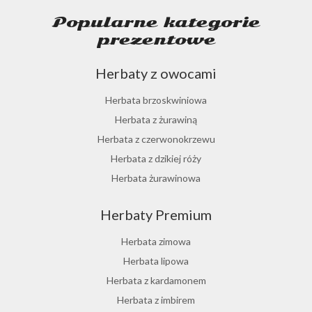
Popularne kategorie
prezentowe
Herbaty z owocami
Herbata brzoskwiniowa
Herbata z żurawiną
Herbata z czerwonokrzewu
Herbata z dzikiej róży
Herbata żurawinowa
Herbata z morwy białej
Herbaty Premium
Ostrokrzew paragwajski
Hibiskus herbata
Herbata zimowa
Herbata różana
Herbata lipowa
Herbata z lukrecji
Herbata z kardamonem
Herbata z rokitnika
Herbata z imbirem