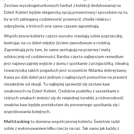
Zestaw wysokogatunkowych herbat z kolekcji dedykowanej na
Dzień Kobiet będzie elegancką opcją prezentową i sposobem na to,
by w ich zabieganą codzienność przemycić chwile relaksu i
odprężenia, o których one same czasem zapominają.
Współczesne kobiety często wysoko stawiają sobie poprzeczkę,
lawirując na co dzień między życiem zawodowym a rodziną.
Zapominają przy tym, że same zasługują na przerwę i małą
odskocznię od codzienności. Bardzo często najlepszym remedium
jest najzwyczajniej wyjście z domu i spotkanie z przyjaciółką. Idealną
towarzyszką takich pogaduch jest oczywiście filiżanka dobrej kawy.
Kawa po dziś dzień jest jednym z najlepszych pomysłów na prezent
niezależnie od okazji. Tu najlepiej sprawdzi się zestaw kaw
smakowych na Dzień Kobiet. Ozdobne pudełku z saszetkami o
różnych smakach zmieści się do niejednej torebki, a różnorodność
smaków kaw będzie pretekstem do ponownego spotkania się i
wypróbowania kolejnych.
Multitasking
to domena współczesnej kobiety. Świetnie radzi
sobie z wykonywaniem kilku rzeczy na raz. Tak samo jak każdy z