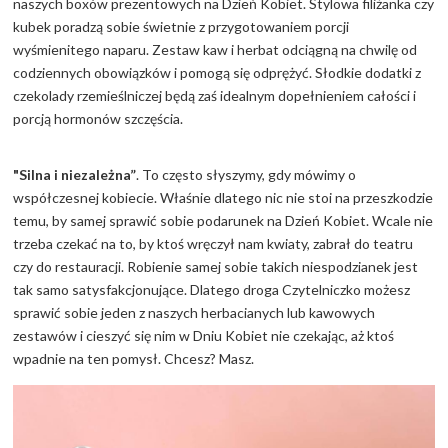
naszych boxów prezentowych na Dzień Kobiet. Stylowa filiżanka czy
kubek poradzą sobie świetnie z przygotowaniem porcji
wyśmienitego naparu. Zestaw kaw i herbat odciągną na chwilę od
codziennych obowiązków i pomogą się odprężyć. Słodkie dodatki z
czekolady rzemieślniczej będą zaś idealnym dopełnieniem całości i
porcją hormonów szczęścia.
"Silna i niezależna”
. To często słyszymy, gdy mówimy o
współczesnej kobiecie. Właśnie dlatego nic nie stoi na przeszkodzie
temu, by samej sprawić sobie podarunek na Dzień Kobiet. Wcale nie
trzeba czekać na to, by ktoś wręczył nam kwiaty, zabrał do teatru
czy do restauracji. Robienie samej sobie takich niespodzianek jest
tak samo satysfakcjonujące. Dlatego droga Czytelniczko możesz
sprawić sobie jeden z naszych herbacianych lub kawowych
zestawów i cieszyć się nim w Dniu Kobiet nie czekając, aż ktoś
wpadnie na ten pomysł. Chcesz? Masz.