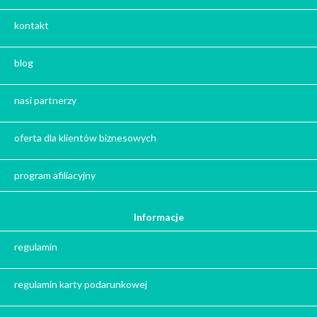
Kalendarze Adwentowe z kawą i herbatą
kontakt
Zestaw herbat
Zestaw kaw
blog
Herbata na prezent
Kawa na prezent
nasi partnerzy
Kalendarze adwentowe
Zima
oferta dla klientów biznesowych
Jesień
Herbata - podziękowanie dla gości
program afiliacyjny
Ile gram ma łyżeczka do herbaty
?
Informacje
Prezent na święta
regulamin
Prezent dla babci na święta
Prezent dla dziadka na święta
regulamin karty podarunkowej
Prezent dla mężczyzny na święta
Prezent dla przyjaciółki na święta