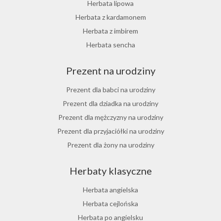
Herbata różana
Herbata lipowa
Herbata z lukrecji
Herbata z kardamonem
Herbata z rokitnika
Herbata z imbirem
Herbata jesienna
Herbata sencha
Herbata cynamonowa
Prezent na urodziny
Herbata jaśminowa
Herbata jasminowa
Prezent dla babci na urodziny
Herbata rumiankowa
Prezent dla dziadka na urodziny
Koper włoski herbata
Prezent dla mężczyzny na urodziny
Herbata z goździkami
Prezent dla przyjaciółki na urodziny
Herbata z cynamonem
Prezent dla żony na urodziny
Herbata z bergamotką
Prezent dla chłopaka na urodziny
Herbaty klasyczne
Prezent dla dziewczyny na urodziny
Prezent dla koleżanki na urodziny
Herbata angielska
Prezent dla mamy na urodziny
Herbata cejlońska
Prezent dla taty na urodziny
Herbata po angielsku