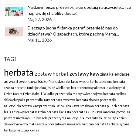
Najdziwniejsze prezenty, jakie dostają nauczyciele… i co
naprawdę chcieliby dostać
Maj 27, 2026
Dlaczego jedna filiżanka potrafi przenieść nas do
dzieciństwa? O zapachach, które pachną Mamą…
Maj 11, 2026
TAGI
herbata
zestaw herbat
zestawy kaw
zima
kalendarze
adwentowe
kawa
Boże Narodzenie
lato
wiosna
herbata zielona
herbata
czarna
herbata funkcjonalna
jesień
wielkanoc
box prezentowy
akcesoria
walentynki
Dzień Kobiet
Dzień Babci i Dziadka
prezent dla Mamy
świece sojowe
herbata rooibos
dzień chłopaka
prezent dla Taty
herbata owocowa
herbata ziołowa
prezent dla
nauczyciela
zestaw kaw
prezent na Dzień Ojca
kawa smakowa
herbata pu-erh
herbata
biała
zestawy herbat
matcha
herbata liściasta
prezent na ślub
kawa mrożona
pomysł na
prezent
urodziny
ślub i wesele
prezenty dla nauczyciela
Prezenty na Dzień Ojca
dzień
dziewczyn
yerba mate
zestaw prezentowy
Dzień Ojca
mrożona herbata
herbata sypana
herbata mrożona
ice tea