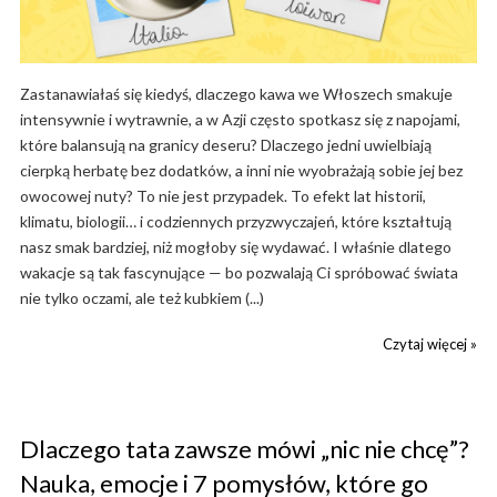
Zastanawiałaś się kiedyś, dlaczego kawa we Włoszech smakuje
intensywnie i wytrawnie, a w Azji często spotkasz się z napojami,
które balansują na granicy deseru? Dlaczego jedni uwielbiają
cierpką herbatę bez dodatków, a inni nie wyobrażają sobie jej bez
owocowej nuty? To nie jest przypadek. To efekt lat historii,
klimatu, biologii… i codziennych przyzwyczajeń, które kształtują
nasz smak bardziej, niż mogłoby się wydawać. I właśnie dlatego
wakacje są tak fascynujące — bo pozwalają Ci spróbować świata
nie tylko oczami, ale też kubkiem (...)
Czytaj więcej »
Dlaczego tata zawsze mówi „nic nie chcę”?
Nauka, emocje i 7 pomysłów, które go