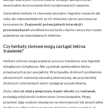
ewentualne dostosowanie ilości przyjmowanych naparów.
Generalnie herbaty te stanowią naturalne i łagodne wsparcie dla
ciała, ale odpowiedzialność za ich właściwe użycie spoczywa na
konsumencie.
Znajomość potencjalnych interakcji i
przeciwwskazań
umożliwia korzystanie z darów natury bez ryzyka
pojawienia się niepożądanych efektów.
Czy herbaty ziołowe mogą zastąpić leki na
trawienie?
Herbaty ziołowe mogą wspierać procesy trawienne oraz łagodzić
dolegliwości żołądkowe. Nie są jednak zamiennikiem leków
przepisanych przez specjalistę. W przypadku drobnych problemów
zdrowotnych stanowią naturalną alternatywę, ale przy bardziej
złożonych schorzeniach warto zasięgnąć porady lekarza.
Zioła, takie jak
mięta pieprzowa
,
koper włoski
czy
rumianek
,
posiadają właściwości rozkurczowe i przeciwzapalne. Mogą
przynieść ulgę osobom cierpiącym na niestrawność lub zespół jelita
drażliwego. Mimo ich korzystnego działania należy pamiętać, że