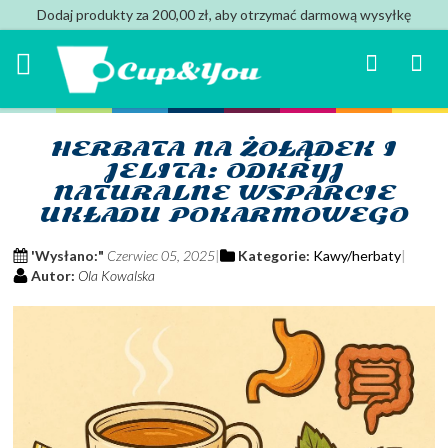
Dodaj produkty za 200,00 zł, aby otrzymać darmową wysyłkę
Search
Mój k
HERBATA NA ŻOŁĄDEK I
JELITA: ODKRYJ
NATURALNE WSPARCIE
UKŁADU POKARMOWEGO
'Wysłano:"
Czerwiec 05, 2025
Kategorie:
Kawy/herbaty
Autor:
Ola Kowalska