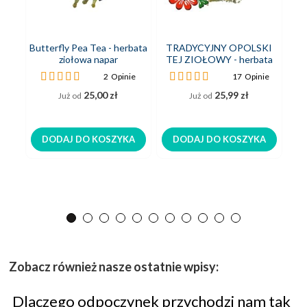
Butterfly Pea Tea - herbata
TRADYCYJNY OPOLSKI
F
ziołowa napar
TEJ ZIOŁOWY - herbata
ziołowa sypana napar
Ocena:
Ocena:
2
Opinie
17
Opinie
100%
98%
25,00 zł
25,99 zł
Już od
Już od
DODAJ DO KOSZYKA
DODAJ DO KOSZYKA
Zobacz również nasze ostatnie wpisy:
Dlaczego odpoczynek przychodzi nam tak