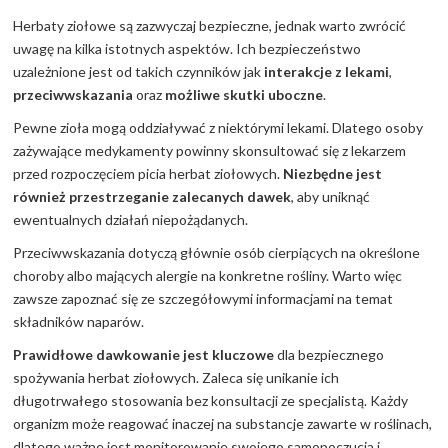
Herbaty ziołowe są zazwyczaj bezpieczne, jednak warto zwrócić
uwagę na kilka istotnych aspektów. Ich bezpieczeństwo
uzależnione jest od takich czynników jak
interakcje z lekami
,
przeciwwskazania
oraz
możliwe skutki uboczne
.
Pewne zioła mogą oddziaływać z niektórymi lekami. Dlatego osoby
zażywające medykamenty powinny skonsultować się z lekarzem
przed rozpoczęciem picia herbat ziołowych.
Niezbędne jest
również przestrzeganie zalecanych dawek
, aby uniknąć
ewentualnych działań niepożądanych.
Przeciwwskazania dotyczą głównie osób cierpiących na określone
choroby albo mających alergie na konkretne rośliny. Warto więc
zawsze zapoznać się ze szczegółowymi informacjami na temat
składników naparów.
Prawidłowe dawkowanie jest kluczowe
dla bezpiecznego
spożywania herbat ziołowych. Zaleca się unikanie ich
długotrwałego stosowania bez konsultacji ze specjalistą. Każdy
organizm może reagować inaczej na substancje zawarte w roślinach,
dlatego ważne jest monitorowanie swojego samopoczucia i