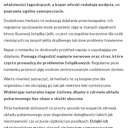
właściwości łagodzących, a koper włoski redukuje wzdęcia, co
poprawia ogólne samopoczucie.
Dodatkowo herbaty te wykazują działanie przeciwzapalne. Ich
regularne spożywanie może przynieść ulgę w stanach zapalnych
błony śluzowej żołądka i jelit, co jest szczególnie korzystne dla osób
cierpiących na zespół jelita drażliwego lub inne problemy trawienne.
Napar z rumianku to doskonały przykład napoju o uspokajającym
działaniu.
Pomaga złagodzić napięcie nerwowe oraz stres, które
często prowadzą do problemów żołądkowych.
Regularne picie
rumianku przynosi ulgę osobom zestresowanym codziennym życiem.
Warto również zaznaczyć, że herbaty te są bezpieczne dla
organizmu i nie obciążają go tak jak niektóre leki syntetyczne.
Wybierając naturalny napar ziołowy, dbamy o zdrowie układu
pokarmowego bez obaw o skutki uboczne.
Picie herbatek ziołowych to prosty sposób na wsparcie zdrowia
układu pokarmowego oraz złagodzenie dolegliwości takich jak
niestrawność czy uczucie ciężkości po posiłkach.
Dzięki ich
właściwościom można cieszyć się lepszym samopoczuciem