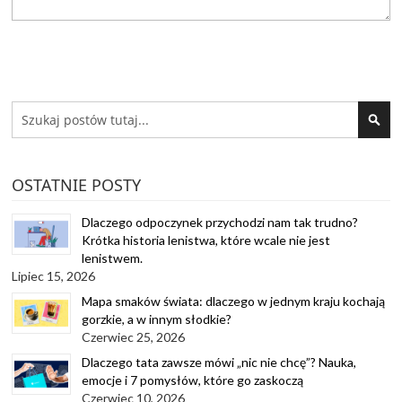
Search
SEA
OSTATNIE POSTY
Dlaczego odpoczynek przychodzi nam tak trudno?
Krótka historia lenistwa, które wcale nie jest
lenistwem.
Lipiec 15, 2026
Mapa smaków świata: dlaczego w jednym kraju kochają
gorzkie, a w innym słodkie?
Czerwiec 25, 2026
Dlaczego tata zawsze mówi „nic nie chcę”? Nauka,
emocje i 7 pomysłów, które go zaskoczą
Czerwiec 10, 2026