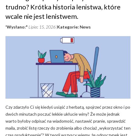
trudno? Krótka historia lenistwa, które
wcale nie jest lenistwem.
'Wysłano:"
Lipiec 15, 2026
Kategorie:
News
Czy zdarzyło Ci się kiedyś usiąść z herbatą, spojrzeć przez okno i po
dwóch minutach poczuć lekkie ukłucie winy? Że może jednak
warto byłoby odpisać na wiadomość, nastawić pranie, sprawdzić
maila, zrobić listę rzeczy do zrobienia albo chociaż „wykorzystać ten
czas produktywnie”? W teorii wszyscy wiemy, że odpoczynek jest