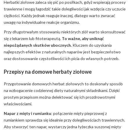
Herbatki ziołowe zaleca się pić po posiłkach, gdyż wspierają procesy
trawienne i mogą łagodzić takie dolegliwości jak wzdęcia czy uczucie
ciężkości. Każdy jednak reaguje inaczej, dlatego warto zwracać
uwagę na indywidualne reakcje organizmu.
Przy długotrwałym stosowaniu niektórych ziół warto skonsultować
się z lekarzem lub fitoterapeutą.
To ważne, aby uniknąć
niepożądanych skutków ubocznych.
Kluczem do uzyskania
najlepszych efektów z naturalnych naparów jest bezpieczeństwo
oraz dostosowanie częstotliwości ich picia do własnych potrzeb.
Przepisy na domowe herbaty ziołowe
Przygotowanie domowych herbat ziołowych to doskonały sposób
na wzbogacenie codziennej diety naturalnymi składnikami. Dzięki
prostym przepisom można delektować się ich prozdrowotnymi
właściwościami.
Napar z mięty i rumianku
: połączenie mięty pieprzowej z
rumiankiem sprawdza się idealnie przy dolegliwościach trawiennych.
Aby stworzyć ten napar, wystarczy jedna łyżeczka suszonej mięty