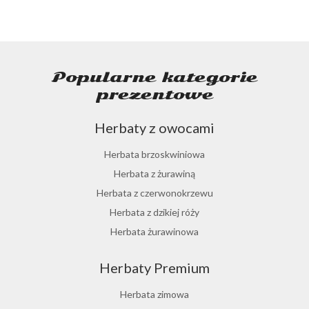
Popularne kategorie
prezentowe
Herbaty z owocami
Herbata brzoskwiniowa
Herbata z żurawiną
Herbata z czerwonokrzewu
Herbata z dzikiej róży
Herbata żurawinowa
Herbata z morwy białej
Herbaty Premium
Ostrokrzew paragwajski
Hibiskus herbata
Herbata zimowa