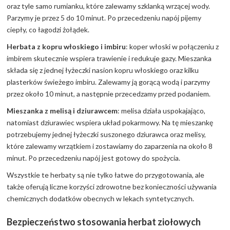
oraz tyle samo rumianku, które zalewamy szklanką wrzącej wody.
Parzymy je przez 5 do 10 minut. Po przecedzeniu napój pijemy
ciepły, co łagodzi żołądek.
Herbata z kopru włoskiego i imbiru
: koper włoski w połączeniu z
imbirem skutecznie wspiera trawienie i redukuje gazy. Mieszanka
składa się z jednej łyżeczki nasion kopru włoskiego oraz kilku
plasterków świeżego imbiru. Zalewamy ją gorącą wodą i parzymy
przez około 10 minut, a następnie przecedzamy przed podaniem.
Mieszanka z melisą i dziurawcem
: melisa działa uspokajająco,
natomiast dziurawiec wspiera układ pokarmowy. Na tę mieszankę
potrzebujemy jednej łyżeczki suszonego dziurawca oraz melisy,
które zalewamy wrzątkiem i zostawiamy do zaparzenia na około 8
minut. Po przecedzeniu napój jest gotowy do spożycia.
Wszystkie te herbaty są nie tylko łatwe do przygotowania, ale
także oferują liczne korzyści zdrowotne bez konieczności używania
chemicznych dodatków obecnych w lekach syntetycznych.
Bezpieczeństwo stosowania herbat ziołowych