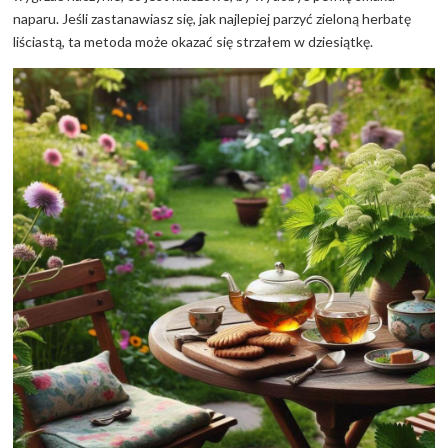
naparu. Jeśli zastanawiasz się, jak najlepiej parzyć zieloną herbatę
liściastą, ta metoda może okazać się strzałem w dziesiątkę.