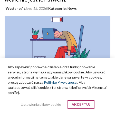
'Wysłano:"
Lipiec 15, 2026
Kategorie:
News
Aby zapewnić poprawne działanie oraz funkcjonowanie
serwisu, strona wymaga uzywania plików cookie. Aby uzyskać
Czy zdarzyło Ci się kiedyś usiąść z herbatą, spojrzeć przez okno i po
więcej informacji na temat, jakie dane są zawarte w cookies,
dwóch minutach poczuć lekkie ukłucie winy? Że może jednak
proszę zobaczyć naszą
Politykę Prywatności
. Aby
zaakceptować pliki cookie z tej strony, kliknij przycisk Akceptuj
warto byłoby odpisać na wiadomość, nastawić pranie, sprawdzić
poniżej.
maila, zrobić listę rzeczy do zrobienia albo chociaż „wykorzystać ten
czas produktywnie”? W teorii wszyscy wiemy, że odpoczynek jest
Ustawienia plików cookie
AKCEPTUJ
potrzebny. W praktyce często traktujemy go jak nagrodę, na którą
trzeba najpierw zasłużyć. Jakby chwila spokoju była luksusem, a