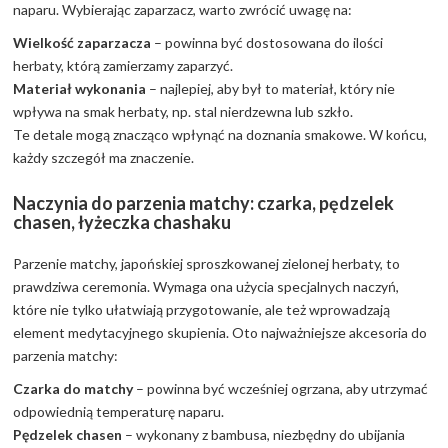
naparu. Wybierając zaparzacz, warto zwrócić uwagę na:
Wielkość zaparzacza
– powinna być dostosowana do ilości
herbaty, którą zamierzamy zaparzyć.
Materiał wykonania
– najlepiej, aby był to materiał, który nie
wpływa na smak herbaty, np. stal nierdzewna lub szkło.
Te detale mogą znacząco wpłynąć na doznania smakowe. W końcu,
każdy szczegół ma znaczenie.
Naczynia do parzenia matchy: czarka, pędzelek
chasen, łyżeczka chashaku
Parzenie matchy, japońskiej sproszkowanej zielonej herbaty, to
prawdziwa ceremonia. Wymaga ona użycia specjalnych naczyń,
które nie tylko ułatwiają przygotowanie, ale też wprowadzają
element medytacyjnego skupienia. Oto najważniejsze akcesoria do
parzenia matchy:
Czarka do matchy
– powinna być wcześniej ogrzana, aby utrzymać
odpowiednią temperaturę naparu.
Pędzelek chasen
– wykonany z bambusa, niezbędny do ubijania