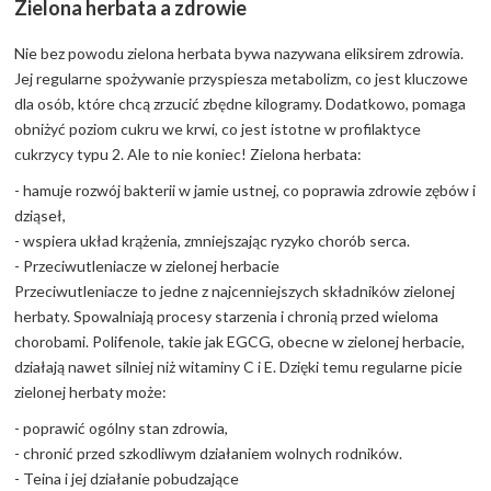
Zielona herbata a zdrowie
Nie bez powodu zielona herbata bywa nazywana eliksirem zdrowia.
Jej regularne spożywanie przyspiesza metabolizm, co jest kluczowe
dla osób, które chcą zrzucić zbędne kilogramy. Dodatkowo, pomaga
obniżyć poziom cukru we krwi, co jest istotne w profilaktyce
cukrzycy typu 2. Ale to nie koniec! Zielona herbata:
- hamuje rozwój bakterii w jamie ustnej, co poprawia zdrowie zębów i
dziąseł,
- wspiera układ krążenia, zmniejszając ryzyko chorób serca.
- Przeciwutleniacze w zielonej herbacie
Przeciwutleniacze to jedne z najcenniejszych składników zielonej
herbaty. Spowalniają procesy starzenia i chronią przed wieloma
chorobami. Polifenole, takie jak EGCG, obecne w zielonej herbacie,
działają nawet silniej niż witaminy C i E. Dzięki temu regularne picie
zielonej herbaty może:
- poprawić ogólny stan zdrowia,
- chronić przed szkodliwym działaniem wolnych rodników.
- Teina i jej działanie pobudzające