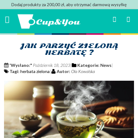
Dodaj produkty za 200,00 zł, aby otrzymać darmową wysyłkę
Search
Mój k
JAK PARZYĆ ZIELONĄ
HERBATĘ ?
'Wysłano:"
Październik 18, 2023
Kategorie:
News
Tagi:
herbata zielona
Autor:
Ola Kowalska