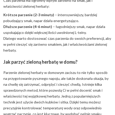
Czas parzenia ma ogromny wpływ zarówno na smak, jak i
właściwości zielonej herbaty:
Krótsze parzenie (2-3 minuty)
– intensywniejszy, bardziej
pobudzający smak, napar działa energetyzująco.
Dłuższe parzenie (4-6 minut)
– łagodniejszy smak, napar działa
uspokajająco dzięki większej ilości uwolnionej L-teiny.
Dlatego warto dostosować czas parzenia do swoich preferencji, aby
w pełni cieszyć się zarówno smakiem, jak i właściwościami zielonej
herbaty.
Jak parzyć zieloną herbatę w domu?
Parzenie zielonej herbaty w domowym zaciszu to nie tylko sposób
na przygotowanie pysznego napoju, ale także doskonała okazja, by
na chwilę się zatrzymać, odprężyć i cieszyć chwilą. Istnieje kilka
sprawdzonych metod, które pozwolą Ci w pełni docenić smak i
właściwości tej wyjątkowej herbaty. Jedną z popularniejszych
technik jest użycie dwóch kubków i sitka. Dzięki temu możesz
precyzyjnie kontrolować temperaturę wody oraz odpowiednio
wygrzać naczynie, co jest kluczowe, by wydobyć pełnię smaku