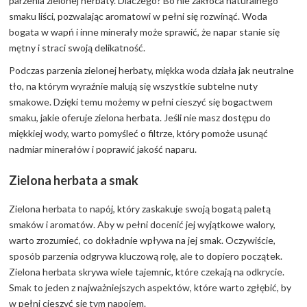
parzenia zielonej herbaty. Dlaczego? Bo nie zakłóca naturalnego
smaku liści, pozwalając aromatowi w pełni się rozwinąć. Woda
bogata w wapń i inne minerały może sprawić, że napar stanie się
mętny i straci swoją delikatność.
Podczas parzenia zielonej herbaty, miękka woda działa jak neutralne
tło, na którym wyraźnie malują się wszystkie subtelne nuty
smakowe. Dzięki temu możemy w pełni cieszyć się bogactwem
smaku, jakie oferuje zielona herbata. Jeśli nie masz dostępu do
miękkiej wody, warto pomyśleć o filtrze, który pomoże usunąć
nadmiar minerałów i poprawić jakość naparu.
Zielona herbata a smak
Zielona herbata to napój, który zaskakuje swoją bogatą paletą
smaków i aromatów. Aby w pełni docenić jej wyjątkowe walory,
warto zrozumieć, co dokładnie wpływa na jej smak. Oczywiście,
sposób parzenia odgrywa kluczową rolę, ale to dopiero początek.
Zielona herbata skrywa wiele tajemnic, które czekają na odkrycie.
Smak to jeden z najważniejszych aspektów, które warto zgłębić, by
w pełni cieszyć się tym napojem.