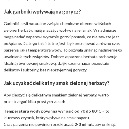
Jak garbniki wpływają na gorycz?
Garbniki, czyli naturalne związki chemiczne obecne w liściach
zielonej herbaty, mają znaczący wpływ na jej smak. W nadmiarze
mogą nadać naparowi wyraźnie gorzki posmak, co nie zawsze jest
pożądane. Dlatego tak istotne jest, by kontrolować zarówno czas
parzenia, jak i temperaturę wody. To pozwala uniknąć nadmiernego
uwalniania tych związków. Dobrze zaparzona herbata zachowuje
idealną równowagę smakową, dzięki czemu napar pozostaje
delikatny i subtelny, bez nieprzyjemnej goryczy.
Jak uzyskać delikatny smak zielonej herbaty?
Aby cieszyć się delikatnym smakiem zielonej herbaty, warto
przestrzegać kilku prostych zasad:
Temperatura wody powinna wynosić od 70 do 80°C
– to
kluczowy czynnik, który wpływa na smak naparu.
Czas parzenia nie powinien przekraczać
2-3 minut
, aby uniknąć