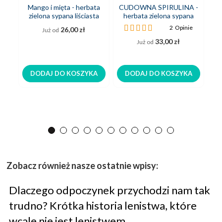
Mango i mięta - herbata
CUDOWNA SPIRULINA -
FL
zielona sypana liściasta
herbata zielona sypana
z
liściasta
Ocena:
2
Opinie
26,00 zł
Już od
100%
33,00 zł
Już od
DODAJ DO KOSZYKA
DODAJ DO KOSZYKA
Zobacz również nasze ostatnie wpisy:
Dlaczego odpoczynek przychodzi nam tak
trudno? Krótka historia lenistwa, które
wcale nie jest lenistwem.