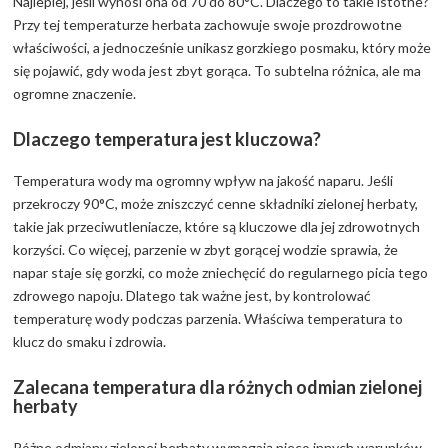
Najlepiej, jeśli wynosi ona od 70 do 80°C. Dlaczego to takie istotne?
Przy tej temperaturze herbata zachowuje swoje prozdrowotne
właściwości, a jednocześnie unikasz gorzkiego posmaku, który może
się pojawić, gdy woda jest zbyt gorąca. To subtelna różnica, ale ma
ogromne znaczenie.
Dlaczego temperatura jest kluczowa?
Temperatura wody ma ogromny wpływ na jakość naparu. Jeśli
przekroczy 90°C, może zniszczyć cenne składniki zielonej herbaty,
takie jak przeciwutleniacze, które są kluczowe dla jej zdrowotnych
korzyści. Co więcej, parzenie w zbyt gorącej wodzie sprawia, że
napar staje się gorzki, co może zniechęcić do regularnego picia tego
zdrowego napoju. Dlatego tak ważne jest, by kontrolować
temperaturę wody podczas parzenia. Właściwa temperatura to
klucz do smaku i zdrowia.
Zalecana temperatura dla różnych odmian zielonej
herbaty
Różne odmiany zielonej herbaty wymagają nieco innych warunków