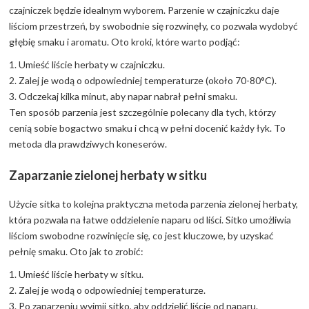
czajniczek będzie idealnym wyborem. Parzenie w czajniczku daje
liściom przestrzeń, by swobodnie się rozwinęły, co pozwala wydobyć
głębię smaku i aromatu. Oto kroki, które warto podjąć:
1. Umieść liście herbaty w czajniczku.
2. Zalej je wodą o odpowiedniej temperaturze (około 70-80°C).
3. Odczekaj kilka minut, aby napar nabrał pełni smaku.
Ten sposób parzenia jest szczególnie polecany dla tych, którzy
cenią sobie bogactwo smaku i chcą w pełni docenić każdy łyk. To
metoda dla prawdziwych koneserów.
Zaparzanie zielonej herbaty w sitku
Użycie sitka to kolejna praktyczna metoda parzenia zielonej herbaty,
która pozwala na łatwe oddzielenie naparu od liści. Sitko umożliwia
liściom swobodne rozwinięcie się, co jest kluczowe, by uzyskać
pełnię smaku. Oto jak to zrobić:
1. Umieść liście herbaty w sitku.
2. Zalej je wodą o odpowiedniej temperaturze.
3. Po zaparzeniu wyjmij sitko, aby oddzielić liście od naparu.