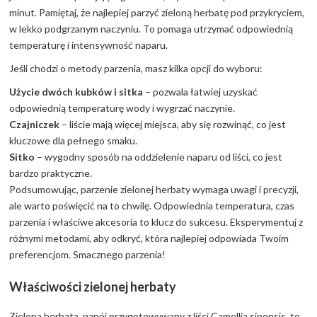
minut. Pamiętaj, że najlepiej parzyć zieloną herbatę pod przykryciem,
w lekko podgrzanym naczyniu. To pomaga utrzymać odpowiednią
temperaturę i intensywność naparu.
Jeśli chodzi o metody parzenia, masz kilka opcji do wyboru:
Użycie dwóch kubków i sitka
– pozwala łatwiej uzyskać
odpowiednią temperaturę wody i wygrzać naczynie.
Czajniczek
– liście mają więcej miejsca, aby się rozwinąć, co jest
kluczowe dla pełnego smaku.
Sitko
– wygodny sposób na oddzielenie naparu od liści, co jest
bardzo praktyczne.
Podsumowując, parzenie zielonej herbaty wymaga uwagi i precyzji,
ale warto poświęcić na to chwilę. Odpowiednia temperatura, czas
parzenia i właściwe akcesoria to klucz do sukcesu. Eksperymentuj z
różnymi metodami, aby odkryć, która najlepiej odpowiada Twoim
preferencjom. Smacznego parzenia!
Właściwości zielonej herbaty
Zielona herbata, napój przygotowywany z liści Camellia sinensis, to