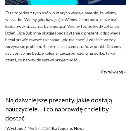
Tata to jedna z tych osób, o których wydaje nam się, że wiemy
wszystko. Wiemy, jaką kawę pije. Wiemy, że herbata „może być
każda zwykła, czarna, byle gorąca”. Wiemy też, że kiedy zbliża się
Dzień Ojca (lub inna okazja) i pada pytanie o prezent, odpowiedź
brzmi prawie zawsze tak samo: „nic nie chcę”. I właśnie wtedy
zaczyna się problem. Bo przecież chcemy trafić w punkt. Chcemy
dać coś, co nie będzie kolejną rzeczą odłożoną na półkę, tylko
czymś, co naprawdę sprawi przyjemność...
Czytaj więcej »
Najdziwniejsze prezenty, jakie dostają
nauczyciele… i co naprawdę chcieliby
dostać
'Wysłano:"
Maj 27, 2026
Kategorie:
News