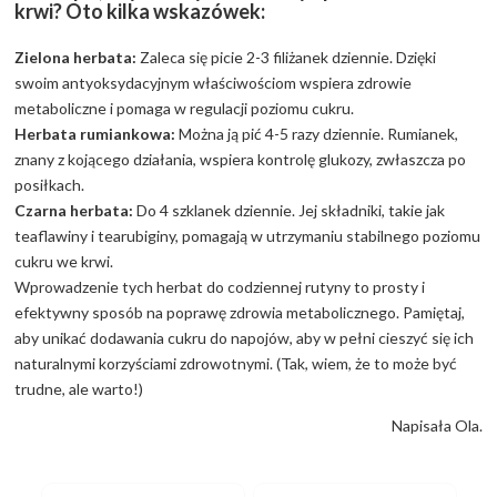
krwi? Oto kilka wskazówek:
Zielona herbata:
Zaleca się picie 2-3 filiżanek dziennie. Dzięki
swoim antyoksydacyjnym właściwościom wspiera zdrowie
metaboliczne i pomaga w regulacji poziomu cukru.
Herbata rumiankowa:
Można ją pić 4-5 razy dziennie. Rumianek,
znany z kojącego działania, wspiera kontrolę glukozy, zwłaszcza po
posiłkach.
Czarna herbata:
Do 4 szklanek dziennie. Jej składniki, takie jak
teaflawiny i tearubiginy, pomagają w utrzymaniu stabilnego poziomu
cukru we krwi.
Wprowadzenie tych herbat do codziennej rutyny to prosty i
efektywny sposób na poprawę zdrowia metabolicznego. Pamiętaj,
aby unikać dodawania cukru do napojów, aby w pełni cieszyć się ich
naturalnymi korzyściami zdrowotnymi. (Tak, wiem, że to może być
trudne, ale warto!)
Napisała Ola.