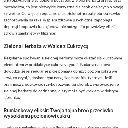
antyoksydacyjne to dopiero początek. Zielona herbata przyspiesza
metabolizm, co jest niezwykle korzystne dla osób dbających o swoją
sylwetkę. Co więcej, regularne picie zielonej herbaty obniża ryzyko
zachorowania na raka, wspiera zdrowie psychiczne, zapobiega
depresji i poprawia funkcjonowanie mózgu. To prawdziwy eliksir
zdrowia zamknięty w filiżance!
Zielona Herbata w Walce z Cukrzycą
Regularne spożywanie zielonej herbaty może okazać się kluczowym
elementem w profilaktyce cukrzycy typu 2. Badania naukowe
dowodzą, że jej regularne picie pomaga obniżyć poziom cukru we
krwi, co czyni ją doskonałym narzędziem profilaktycznym. Jeśli
pragniesz zredukować ryzyko rozwoju tej choroby, wprowadzenie
zielonej herbaty do codziennej diety może być krokiem w dobrym
kierunku.
Rumiankowy eliksir: Twoja tajna broń przeciwko
wysokiemu poziomowi cukru
Herbata rumiankowa to nie tylko napój o relaksującym smaku, ale