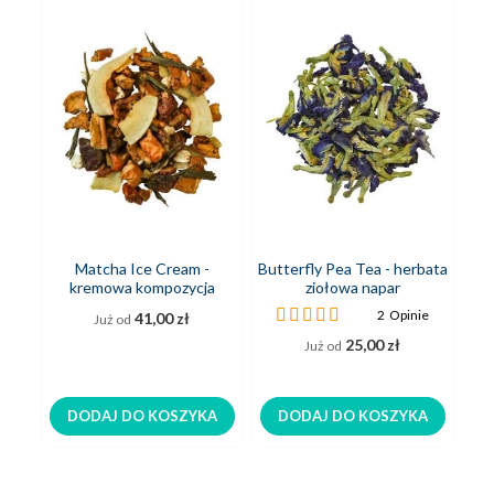
Matcha Ice Cream -
Butterfly Pea Tea - herbata
T
kremowa kompozycja
ziołowa napar
TE
owoców i zielonej herbaty
Ocena:
O
2
Opinie
41,00 zł
Już od
100%
9
25,00 zł
Już od
DODAJ DO KOSZYKA
DODAJ DO KOSZYKA