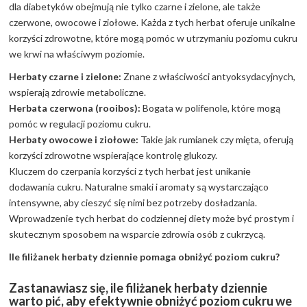
dla diabetyków obejmują nie tylko czarne i zielone, ale także
czerwone, owocowe i ziołowe. Każda z tych herbat oferuje unikalne
korzyści zdrowotne, które mogą pomóc w utrzymaniu poziomu cukru
we krwi na właściwym poziomie.
Herbaty czarne i zielone:
Znane z właściwości antyoksydacyjnych,
wspierają zdrowie metaboliczne.
Herbata czerwona (rooibos):
Bogata w polifenole, które mogą
pomóc w regulacji poziomu cukru.
Herbaty owocowe i ziołowe:
Takie jak rumianek czy mięta, oferują
korzyści zdrowotne wspierające kontrolę glukozy.
Kluczem do czerpania korzyści z tych herbat jest unikanie
dodawania cukru. Naturalne smaki i aromaty są wystarczająco
intensywne, aby cieszyć się nimi bez potrzeby dosładzania.
Wprowadzenie tych herbat do codziennej diety może być prostym i
skutecznym sposobem na wsparcie zdrowia osób z cukrzycą.
Ile filiżanek herbaty dziennie pomaga obniżyć poziom cukru?
Zastanawiasz się, ile filiżanek herbaty dziennie
warto pić, aby efektywnie obniżyć poziom cukru we