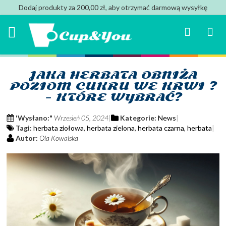
Dodaj produkty za 200,00 zł, aby otrzymać darmową wysyłkę
Search
Mój k
JAKA HERBATA OBNIŻA
POZIOM CUKRU WE KRWI ?
- KTÓRE WYBRAĆ?
'Wysłano:"
Wrzesień 05, 2024
Kategorie:
News
Tagi:
herbata ziołowa
,
herbata zielona
,
herbata czarna
,
herbata
Autor:
Ola Kowalska