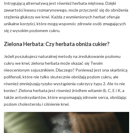
Intrygującą alternatywą jest również herbata miętowa. Dzięki
zawartości kwasu rozmarynowego, może przyczynić się do obniżenia
stężenia glukozy we krwi. Każda z wymienionych herbat oferuje
unikalne korzyści, które mogą wspomóc zdrowie osób zmagających
się z wysokim poziomem cukru.
Zielona Herbata: Czy herbata obniża cukier?
Jeżeli poszukujesz naturalnej metody na zredukowanie poziomu
cukru we krwi, zielona herbata może okazać się Twoim
nieocenionym sojusznikiem. Dlaczego? Ponieważ jest ona skarbnicą
polifenoli, które nie tylko skutecznie obniżają poziom cukru, ale
również zmniejszają ryzyko wystąpienia cukrzycy typu 2. Ale to nie
koniec! Zielona herbata jest również źródłem witamin B, C, E i K, a
także antyoksydantów, które wspomagają zdrowie serca, obniżając
poziom cholesterolu i ciśnienie krwi.