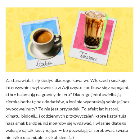
Zastanawiałaś się kiedyś, dlaczego kawa we Włoszech smakuje
intensywnie i wytrawnie, a w Azji często spotkasz się z napojami,
które balansują na granicy deseru? Dlaczego jedni uwielbiają
cierpką herbatę bez dodatków, a inni nie wyobrażają sobie jej bez
owocowej nuty? To nie jest przypadek. To efekt lat historii,
klimatu, biologii… i codziennych przyzwyczajeń, które kształtują
nasz smak bardziej, niż mogłoby się wydawać. I właśnie dlatego
wakacje są tak fascynujące — bo pozwalają Ci spróbować świata
nie tylko oczami, ale też kubkiem (...)