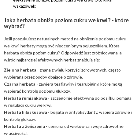
wskazówek:
Jaka herbata obniża poziom cukru we krwi ? - które
wybrać?
Jeśli poszukujesz naturalnych metod na obniżenie poziomu cukru
we krwi, herbaty mogą być nieocenionym sojusznikiem. Która
herbata obniża poziom cukru? Odpowiedź jest zróżnicowana, a
wśród najbardziej efektywnych herbat znajdują się:
Zielona herbata
- znana z wielu korzyści zdrowotnych, często
wybierana przez osoby dbające o zdrowie.
Czarna herbata
- zawiera teaflawiny i tearubiginy, które mogą
wspierać kontrolę poziomu glukozy.
Herbata rumiankowa
- szczególnie efektywna po posiłku, pomaga
w regulacji cukru we krwi.
Herbata hibiskusowa
- bogata w antyoksydanty, wspiera zdrowie i
kontrolę glukozy.
Herbata z żeńszenia
- ceniona od wieków za swoje zdrowotne
właściwości.