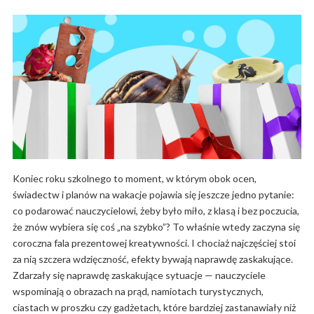
Koniec roku szkolnego to moment, w którym obok ocen,
świadectw i planów na wakacje pojawia się jeszcze jedno pytanie:
co podarować nauczycielowi, żeby było miło, z klasą i bez poczucia,
że znów wybiera się coś „na szybko”? To właśnie wtedy zaczyna się
coroczna fala prezentowej kreatywności. I chociaż najczęściej stoi
za nią szczera wdzięczność, efekty bywają naprawdę zaskakujące.
Zdarzały się naprawdę zaskakujące sytuacje — nauczyciele
wspominają o obrazach na prąd, namiotach turystycznych,
ciastach w proszku czy gadżetach, które bardziej zastanawiały niż