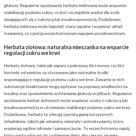
glukozy. Regularne spożywanie herbaty imbirowej może wspomóc
stabilizację poziomu cukru, co jest szczególnie ważne dla osób
zmagających się z cukrzycą lub insulinoopornością. Dodatkowo,
herbata imbirowa może łagodzić stany zapalne i wspierać układ
trawienny, co czyni ją wszechstronnym napojem prozdrowotnym.
Herbata ziołowa: naturalna mieszanka na wsparcie
regulacji cukru we krwi
Herbaty ziołowe, takie jak napary z pokrzywy, liści morwy czy liści
borówki, od wieków są stosowane jako naturalne środki
wspomagające regulację poziomu cukru we krwi. Zawarte w nich
substancje bioaktywne mogą wpływać na poprawę wrażliwości na
insulinę oraz spowolnienie wchłaniania glukozy w jelitach. Regularne
spożywanie herbat ziołowych może wspierać osoby z cukrzycą lub
insulinoopornością w utrzymaniu stabilnego poziomu cukru we krwi.
Dodatkowo, herbaty te oferują szeroką gamę korzystnych
składników, takich jak witaminy, minerały i antyoksydanty, które
wspierają ogólne zdrowie i samopoczucie. To wszechstronny napój,
który warto włączyć do codziennej diety, aby cieszyć się jego