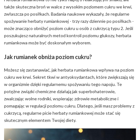
także skuteczna broń w walce z wysokim poziomem cukru we krwi,
zwłaszcza po posiłkach. Badania naukowe wykazały, że regularne
spożywanie herbaty rumiankowej - trzy razy dziennie po posiłkach -
może znacząco obniżyć poziom cukru u osób z cukrzycą typu 2. Jeśli
poszukujesz naturalnych metod kontroli poziomu glukozy, herbata
rumiankowa może być doskonałym wyborem.
Jak rumianek obniża poziom cukru?
Możesz się zastanawiać, jak herbata rumiankowa wpływa na poziom
cukru we krwi. Sekret tkwi w antyoksydantach, które zwiększają się
w organizmie dzięki regularnemu spożywaniu tego napoju. Te
potężne związki chemiczne działają jak superbohaterowie,
zwalczając wolne rodniki, wspierając zdrowie metaboliczne i
pomagając w regulacji poziomu cukru. Dlatego, jeśli masz problemy z
cukrzycą, regularne picie herbaty rumiankowej może stać się
skutecznym elementem Twojej diety.