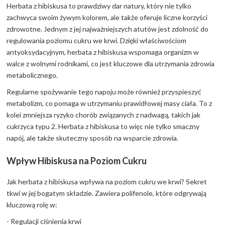
Herbata z hibiskusa to prawdziwy dar natury, który nie tylko
zachwyca swoim żywym kolorem, ale także oferuje liczne korzyści
zdrowotne. Jednym z jej najważniejszych atutów jest zdolność do
regulowania poziomu cukru we krwi. Dzięki właściwościom
antyoksydacyjnym, herbata z hibiskusa wspomaga organizm w
walce z wolnymi rodnikami, co jest kluczowe dla utrzymania zdrowia
metabolicznego.
Regularne spożywanie tego napoju może również przyspieszyć
metabolizm, co pomaga w utrzymaniu prawidłowej masy ciała. To z
kolei zmniejsza ryzyko chorób związanych z nadwagą, takich jak
cukrzyca typu 2. Herbata z hibiskusa to więc nie tylko smaczny
napój, ale także skuteczny sposób na wsparcie zdrowia.
Wpływ Hibiskusa na Poziom Cukru
Jak herbata z hibiskusa wpływa na poziom cukru we krwi? Sekret
tkwi w jej bogatym składzie. Zawiera polifenole, które odgrywają
kluczową rolę w:
- Regulacji ciśnienia krwi