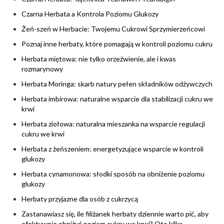
Czarna Herbata a Kontrola Poziomu Glukozy
Żeń-szeń w Herbacie: Twojemu Cukrowi Sprzymierzeńcowi
Poznaj inne herbaty, które pomagają w kontroli poziomu cukru
Herbata miętowa: nie tylko orzeźwienie, ale i kwas
rozmarynowy
Herbata Moringa: skarb natury pełen składników odżywczych
Herbata imbirowa: naturalne wsparcie dla stabilizacji cukru we
krwi
Herbata ziołowa: naturalna mieszanka na wsparcie regulacji
cukru we krwi
Herbata z żeńszeniem: energetyzujące wsparcie w kontroli
glukozy
Herbata cynamonowa: słodki sposób na obniżenie poziomu
glukozy
Herbaty przyjazne dla osób z cukrzycą
Zastanawiasz się, ile filiżanek herbaty dziennie warto pić, aby
efektywnie obniżyć poziom cukru we krwi? Oto kilka