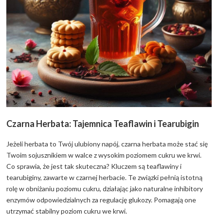
Czarna Herbata: Tajemnica Teaflawin i Tearubigin
Jeżeli herbata to Twój ulubiony napój, czarna herbata może stać się
Twoim sojusznikiem w walce z wysokim poziomem cukru we krwi.
Co sprawia, że jest tak skuteczna? Kluczem są teaflawiny i
tearubiginy, zawarte w czarnej herbacie. Te związki pełnią istotną
rolę w obniżaniu poziomu cukru, działając jako naturalne inhibitory
enzymów odpowiedzialnych za regulację glukozy. Pomagają one
utrzymać stabilny poziom cukru we krwi.