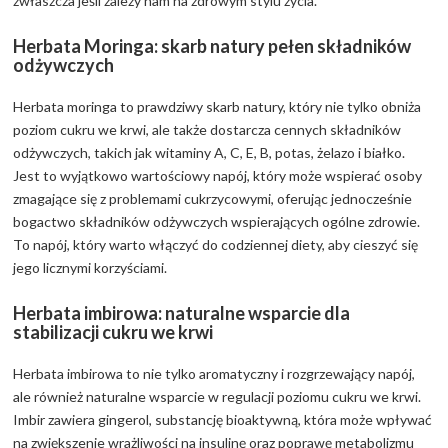
zwłaszcza jeśli zależy nam na zdrowym stylu życia.
Herbata Moringa: skarb natury pełen składników
odżywczych
Herbata moringa to prawdziwy skarb natury, który nie tylko obniża
poziom cukru we krwi, ale także dostarcza cennych składników
odżywczych, takich jak witaminy A, C, E, B, potas, żelazo i białko.
Jest to wyjątkowo wartościowy napój, który może wspierać osoby
zmagające się z problemami cukrzycowymi, oferując jednocześnie
bogactwo składników odżywczych wspierających ogólne zdrowie.
To napój, który warto włączyć do codziennej diety, aby cieszyć się
jego licznymi korzyściami.
Herbata imbirowa: naturalne wsparcie dla
stabilizacji cukru we krwi
Herbata imbirowa to nie tylko aromatyczny i rozgrzewający napój,
ale również naturalne wsparcie w regulacji poziomu cukru we krwi.
Imbir zawiera gingerol, substancję bioaktywną, która może wpływać
na zwiększenie wrażliwości na insulinę oraz poprawę metabolizmu