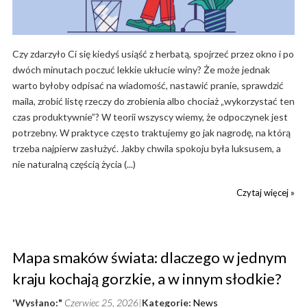
Czy zdarzyło Ci się kiedyś usiąść z herbatą, spojrzeć przez okno i po
dwóch minutach poczuć lekkie ukłucie winy? Że może jednak
warto byłoby odpisać na wiadomość, nastawić pranie, sprawdzić
maila, zrobić listę rzeczy do zrobienia albo chociaż „wykorzystać ten
czas produktywnie”? W teorii wszyscy wiemy, że odpoczynek jest
potrzebny. W praktyce często traktujemy go jak nagrodę, na którą
trzeba najpierw zasłużyć. Jakby chwila spokoju była luksusem, a
nie naturalną częścią życia (...)
Czytaj więcej »
Mapa smaków świata: dlaczego w jednym
kraju kochają gorzkie, a w innym słodkie?
'Wysłano:"
Czerwiec 25, 2026
Kategorie:
News