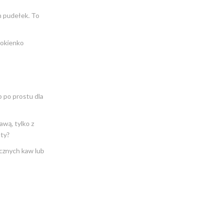
h pudełek. To
 okienko
b po prostu dla
wą, tylko z
aty?
cznych kaw lub