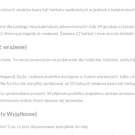
 różnych smaków kawy lub herbaty zamkniętych w jednym z świątecznyc
nt dla każdego fana kalendarzy adwentowych! Gdy 24 grudnia ostatnie
2-dniową przygodę ze smakami. Zawiera 12 herbat i inne urocze dodatki.
ć wrażenie)
tchem. To nasze propozycje na podarunek dla rodziców, teściów, szefa lu
ancji. Duże, stylowe pudełka dostępne w trzech wariantach: tylko z ka
e. No bo kto nie chciałby spróbować aż 20 różnych smaków kawy lub herb
i przemyślany prezent. W pięknym pudełku znajdziesz zestaw aromaty
zstresowy wybór, który zawsze się sprawdza.
enty Wyjątkowe)
ko? Coś, co jest dopasowane specjalnie do niej.