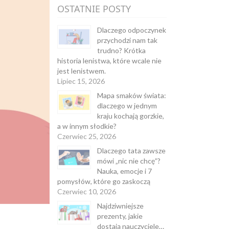
OSTATNIE POSTY
Dlaczego odpoczynek
przychodzi nam tak
trudno? Krótka
historia lenistwa, które wcale nie
jest lenistwem.
Lipiec 15, 2026
Mapa smaków świata:
dlaczego w jednym
kraju kochają gorzkie,
a w innym słodkie?
Czerwiec 25, 2026
Dlaczego tata zawsze
mówi „nic nie chcę”?
Nauka, emocje i 7
pomysłów, które go zaskoczą
Czerwiec 10, 2026
Najdziwniejsze
prezenty, jakie
dostają nauczyciele…