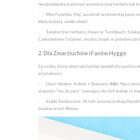
niespodzianka w postaci aromatycznej herbaty lub k
· Mini Pudełka: Pięć saszetek wyśmienitej kawy sm
Mały budżet, wielki efekt!
· Świąteczne Herbaty i Kawy w Torebkach: Szukasz
Czekoladowy Grzaniec, możesz kupić w pojedynczyc
2. Dla Zmarzluchów i Fanów Hygge
Są osoby, które zimę najchętniej spędziłyby pod koce
przytulności.
· Duet Idealny: Kubek + Skarpety (
klik
): Nasz zes
skarpety "nie do pary" i pasujący do nich kubek to 
· Kubki Świąteczne: W tym sezonie królują klasyki!
świątecznych filmów.