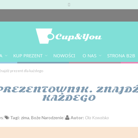
A
KUP PREZENT
NOWOŚCI
O NAS
STRONA B2B
najdź prezent dla każdego
PREZENTOWNIK. ZNAJDŹ
KAŻDEGO
ws
Tagi:
zima
,
Boże Narodzenie
Autor:
Ola Kowalska