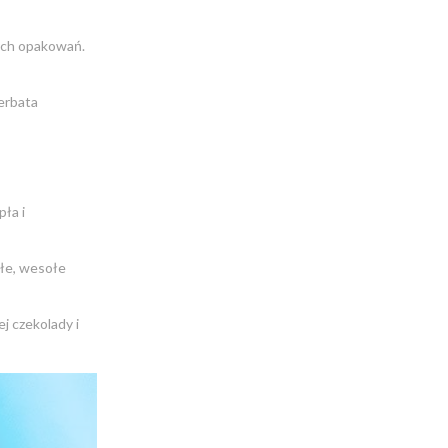
ych opakowań.
erbata
pła i
płe, wesołe
j czekolady i