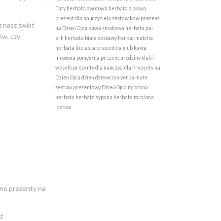
Taty
herbata owocowa
herbata ziołowa
prezent dla nauczyciela
zestaw kaw
prezent
 nasz świat
na Dzień Ojca
kawa smakowa
herbata pu-
ów, czy
erh
herbata biała
zestawy herbat
matcha
herbata liściasta
prezent na ślub
kawa
mrożona
pomysł na prezent
urodziny
ślub i
wesele
prezenty dla nauczyciela
Prezenty na
Dzień Ojca
dzień dziewczyn
yerba mate
zestaw prezentowy
Dzień Ojca
mrożona
herbata
herbata sypana
herbata mrożona
ice tea
lne prezenty na
ż