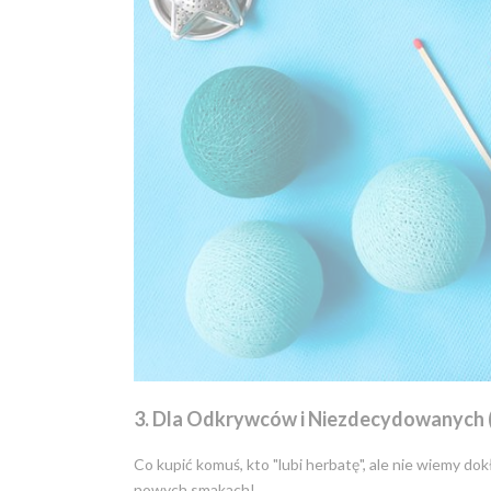
3. Dla Odkrywców i Niezdecydowanych
Co kupić komuś, kto "lubi herbatę", ale nie wiemy d
nowych smakach!