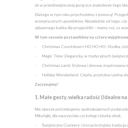
że w przedświątecznej gorączce znalezienie tego ide
Dlatego w tym roku przychodzimy z pomocą! Przygot
aromatycznych upominków. Niezależnie od tego, czy s
zabawnego kubka dla przyjaciółki – mamy coś, co wyw
W tym sezonie postawiliśmy na cztery wyjątkowe
· Christmas Countdown i HO HO HO: Słodka, różowa
· Magic Time: Elegancka, w tradycyjnych świątecz
· Christmas Land: Stylowa i zimowa, inspirowana n
· Holiday Wonderland: Ciepła, przytulna i pełna d
Zaczynajmy!
1. Małe gesty, wielka radość (Idealne n
Nie zawsze potrzebujemy spektakularnych podarunków
Mikołajki, dla nauczyciela czy kolegi z biurka obok.
· Świąteczne Crackery: Urocza brytyjska tradycja w