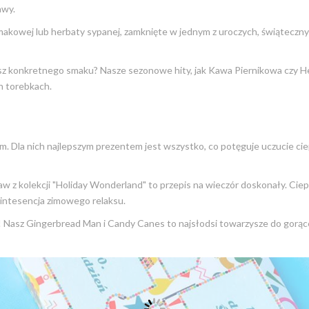
awy.
akowej lub herbaty sypanej, zamknięte w jednym z uroczych, świąteczn
 konkretnego smaku? Nasze sezonowe hity, jak Kawa Piernikowa czy H
h torebkach.
m. Dla nich najlepszym prezentem jest wszystko, co potęguje uczucie cie
taw z kolekcji "Holiday Wonderland" to przepis na wieczór doskonały. Cie
kwintesencja zimowego relaksu.
 Nasz Gingerbread Man i Candy Canes to najsłodsi towarzysze do gorące