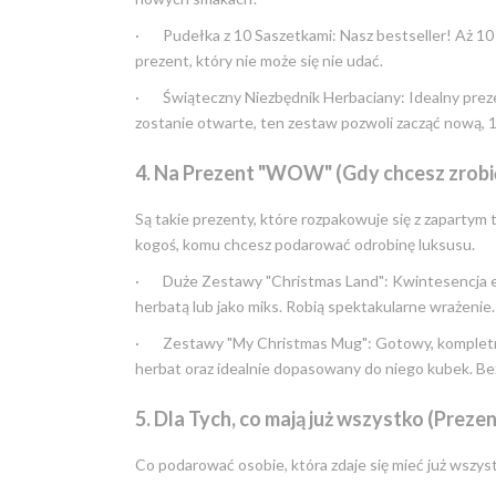
· Pudełka z 10 Saszetkami: Nasz bestseller! Aż 10
prezent, który nie może się nie udać.
· Świąteczny Niezbędnik Herbaciany: Idealny preze
zostanie otwarte, ten zestaw pozwoli zacząć nową, 1
4. Na Prezent "WOW" (Gdy chcesz zrobi
Są takie prezenty, które rozpakowuje się z zapartym 
kogoś, komu chcesz podarować odrobinę luksusu.
· Duże Zestawy "Christmas Land": Kwintesencja eleg
herbatą lub jako miks. Robią spektakularne wrażeni
· Zestawy "My Christmas Mug": Gotowy, kompletny 
herbat oraz idealnie dopasowany do niego kubek. Be
5. Dla Tych, co mają już wszystko (Prez
Co podarować osobie, która zdaje się mieć już wszyst