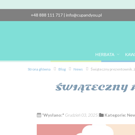
+48 888 111 717
|
info@cupandyou.pl
HERBATA
KAW
Strona główna
Blog
News
Świąteczny prezentownik. Z
ŚWIĄTECZNY 
'Wysłano:"
Grudzień 03, 2025
Kategorie:
Ne