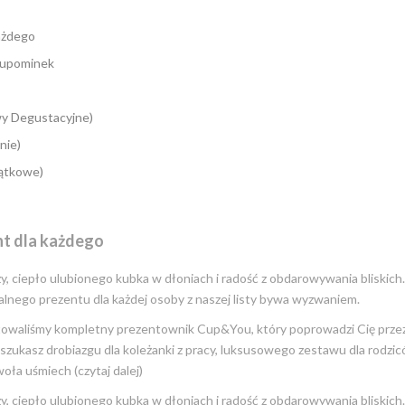
ażdego
y upominek
wy Degustacyjne)
nie)
jątkowe)
nt dla każdego
, ciepło ulubionego kubka w dłoniach i radość z obdarowywania bliskich
alnego prezentu dla każdej osoby z naszej listy bywa wyzwaniem.
owaliśmy kompletny prezentownik Cup&You, który poprowadzi Cię przez
zukasz drobiazgu dla koleżanki z pracy, luksusowego zestawu dla rodzic
oła uśmiech (czytaj dalej)
, ciepło ulubionego kubka w dłoniach i radość z obdarowywania bliskich