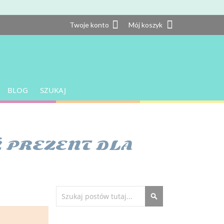
Twoje konto
Twoje konto
Mój koszyk
BLOG
SZUKAJ
 PREZENT DLA
Search
SEARCH