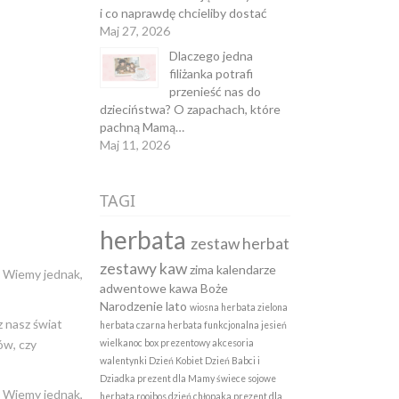
i co naprawdę chcieliby dostać
Maj 27, 2026
Dlaczego jedna
filiżanka potrafi
przenieść nas do
dzieciństwa? O zapachach, które
pachną Mamą…
Maj 11, 2026
TAGI
herbata
zestaw herbat
zestawy kaw
zima
kalendarze
. Wiemy jednak,
adwentowe
kawa
Boże
Narodzenie
lato
wiosna
herbata zielona
 nasz świat
herbata czarna
herbata funkcjonalna
jesień
ów, czy
wielkanoc
box prezentowy
akcesoria
walentynki
Dzień Kobiet
Dzień Babci i
Dziadka
prezent dla Mamy
świece sojowe
. Wiemy jednak,
herbata rooibos
dzień chłopaka
prezent dla