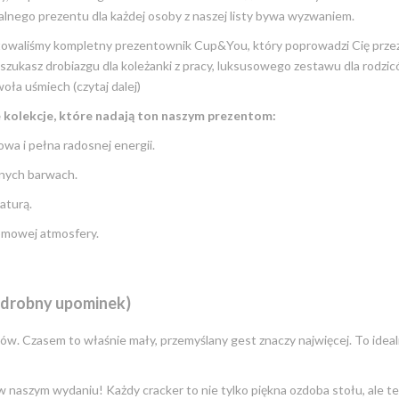
alnego prezentu dla każdej osoby z naszej listy bywa wyzwaniem.
owaliśmy kompletny prezentownik Cup&You, który poprowadzi Cię przez
zukasz drobiazgu dla koleżanki z pracy, luksusowego zestawu dla rodzic
oła uśmiech (czytaj dalej)
 kolekcje, które nadają ton naszym prezentom:
 i pełna radosnej energii.
nych barwach.
aturą.
omowej atmosfery.
a drobny upominek)
. Czasem to właśnie mały, przemyślany gest znaczy najwięcej. To idea
 naszym wydaniu! Każdy cracker to nie tylko piękna ozdoba stołu, ale te