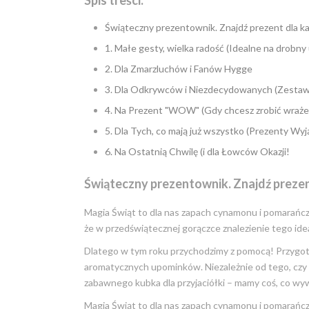
Świąteczny prezentownik. Znajdź prezent dla k
1. Małe gesty, wielka radość (Idealne na drobn
2. Dla Zmarzluchów i Fanów Hygge
3. Dla Odkrywców i Niezdecydowanych (Zesta
4. Na Prezent "WOW" (Gdy chcesz zrobić wraże
5. Dla Tych, co mają już wszystko (Prezenty Wy
6. Na Ostatnią Chwilę (i dla Łowców Okazji!
Świąteczny prezentownik. Znajdź preze
Magia Świąt to dla nas zapach cynamonu i pomarańczy
że w przedświątecznej gorączce znalezienie tego ide
Dlatego w tym roku przychodzimy z pomocą! Przygot
aromatycznych upominków. Niezależnie od tego, czy s
zabawnego kubka dla przyjaciółki – mamy coś, co wyw
Magia Świąt to dla nas zapach cynamonu i pomarańczy