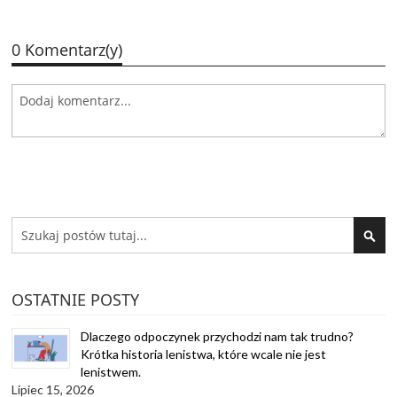
0 Komentarz(y)
Search
SEA
OSTATNIE POSTY
Dlaczego odpoczynek przychodzi nam tak trudno?
Krótka historia lenistwa, które wcale nie jest
lenistwem.
Lipiec 15, 2026