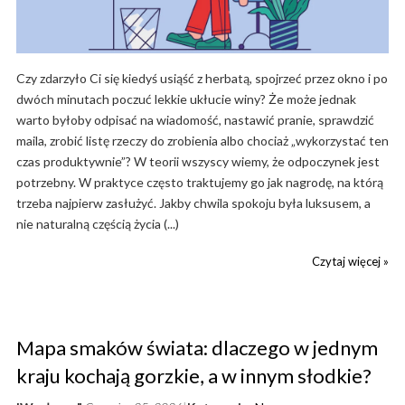
Czy zdarzyło Ci się kiedyś usiąść z herbatą, spojrzeć przez okno i po
dwóch minutach poczuć lekkie ukłucie winy? Że może jednak
warto byłoby odpisać na wiadomość, nastawić pranie, sprawdzić
maila, zrobić listę rzeczy do zrobienia albo chociaż „wykorzystać ten
czas produktywnie”? W teorii wszyscy wiemy, że odpoczynek jest
potrzebny. W praktyce często traktujemy go jak nagrodę, na którą
trzeba najpierw zasłużyć. Jakby chwila spokoju była luksusem, a
nie naturalną częścią życia (...)
Czytaj więcej »
Mapa smaków świata: dlaczego w jednym
kraju kochają gorzkie, a w innym słodkie?