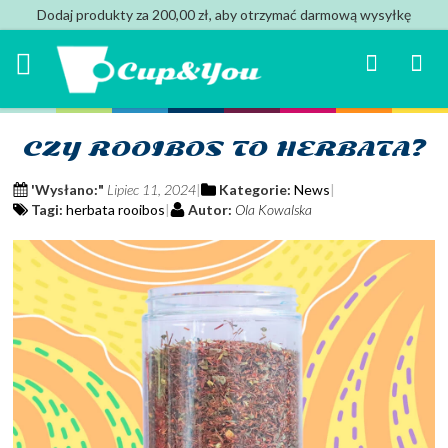
Dodaj produkty za 200,00 zł, aby otrzymać darmową wysyłkę
Search
Mój k
CZY ROOIBOS TO HERBATA?
'Wysłano:"
Lipiec 11, 2024
Kategorie:
News
Tagi:
herbata rooibos
Autor:
Ola Kowalska