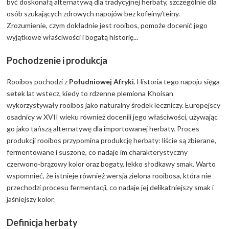
być doskonałą alternatywą dla tradycyjnej herbaty, szczególnie dla
osób szukających zdrowych napojów bez kofeiny/teiny.
Zrozumienie, czym dokładnie jest rooibos, pomoże docenić jego
wyjątkowe właściwości i bogatą historię...
Pochodzenie i produkcja
Rooibos pochodzi z
Południowej Afryki
. Historia tego napoju sięga
setek lat wstecz, kiedy to rdzenne plemiona Khoisan
wykorzystywały rooibos jako naturalny środek leczniczy. Europejscy
osadnicy w XVII wieku również docenili jego właściwości, używając
go jako tańszą alternatywę dla importowanej herbaty. Proces
produkcji rooibos przypomina produkcję herbaty: liście są zbierane,
fermentowane i suszone, co nadaje im charakterystyczny
czerwono-brązowy kolor oraz bogaty, lekko słodkawy smak. Warto
wspomnieć, że istnieje również wersja zielona rooibosa, która nie
przechodzi procesu fermentacji, co nadaje jej delikatniejszy smak i
jaśniejszy kolor.
Definicja herbaty