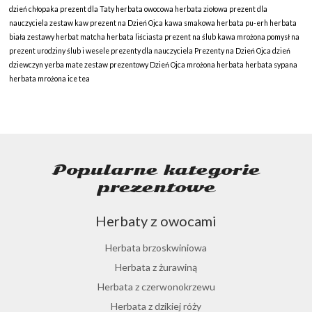
dzień chłopaka
prezent dla Taty
herbata owocowa
herbata ziołowa
prezent dla
nauczyciela
zestaw kaw
prezent na Dzień Ojca
kawa smakowa
herbata pu-erh
herbata
biała
zestawy herbat
matcha
herbata liściasta
prezent na ślub
kawa mrożona
pomysł na
prezent
urodziny
ślub i wesele
prezenty dla nauczyciela
Prezenty na Dzień Ojca
dzień
dziewczyn
yerba mate
zestaw prezentowy
Dzień Ojca
mrożona herbata
herbata sypana
herbata mrożona
ice tea
Popularne kategorie
prezentowe
Herbaty z owocami
Herbata brzoskwiniowa
Herbata z żurawiną
Herbata z czerwonokrzewu
Herbata z dzikiej róży