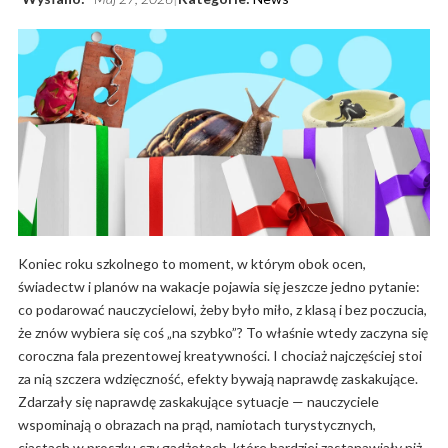
Koniec roku szkolnego to moment, w którym obok ocen,
świadectw i planów na wakacje pojawia się jeszcze jedno pytanie:
co podarować nauczycielowi, żeby było miło, z klasą i bez poczucia,
że znów wybiera się coś „na szybko”? To właśnie wtedy zaczyna się
coroczna fala prezentowej kreatywności. I chociaż najczęściej stoi
za nią szczera wdzięczność, efekty bywają naprawdę zaskakujące.
Zdarzały się naprawdę zaskakujące sytuacje — nauczyciele
wspominają o obrazach na prąd, namiotach turystycznych,
ciastach w proszku czy gadżetach, które bardziej zastanawiały niż