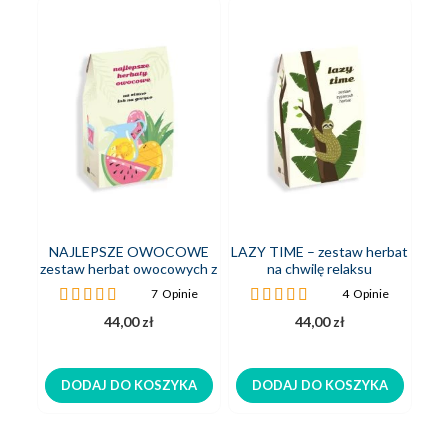
NAJLEPSZE OWOCOWE
LAZY TIME – zestaw herbat
Z
zestaw herbat owocowych z
na chwilę relaksu
HO
zaparzaczem
Ocena:
Ocena:
7
Opinie
4
Opinie
97%
100%
44,00 zł
44,00 zł
DODAJ DO KOSZYKA
DODAJ DO KOSZYKA