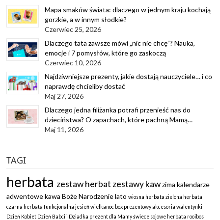
Mapa smaków świata: dlaczego w jednym kraju kochają
gorzkie, a w innym słodkie?
Czerwiec 25, 2026
Dlaczego tata zawsze mówi „nic nie chcę”? Nauka,
emocje i 7 pomysłów, które go zaskoczą
Czerwiec 10, 2026
Najdziwniejsze prezenty, jakie dostają nauczyciele… i co
naprawdę chcieliby dostać
Maj 27, 2026
Dlaczego jedna filiżanka potrafi przenieść nas do
dzieciństwa? O zapachach, które pachną Mamą…
Maj 11, 2026
TAGI
herbata
zestaw herbat
zestawy kaw
zima
kalendarze
adwentowe
kawa
Boże Narodzenie
lato
wiosna
herbata zielona
herbata
czarna
herbata funkcjonalna
jesień
wielkanoc
box prezentowy
akcesoria
walentynki
Dzień Kobiet
Dzień Babci i Dziadka
prezent dla Mamy
świece sojowe
herbata rooibos