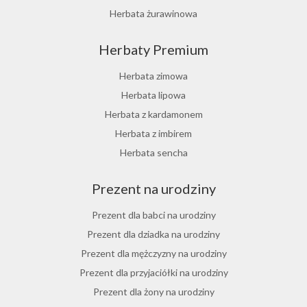
Herbata żurawinowa
Herbata z morwy białej
Herbaty Premium
Ostrokrzew paragwajski
Hibiskus herbata
Herbata zimowa
Herbata różana
Herbata lipowa
Herbata z lukrecji
Herbata z kardamonem
Herbata z rokitnika
Herbata z imbirem
Herbata jesienna
Herbata sencha
Herbata cynamonowa
Prezent na urodziny
Herbata jaśminowa
Herbata jasminowa
Prezent dla babci na urodziny
Herbata rumiankowa
Prezent dla dziadka na urodziny
Koper włoski herbata
Prezent dla mężczyzny na urodziny
Herbata z goździkami
Prezent dla przyjaciółki na urodziny
Herbata z cynamonem
Prezent dla żony na urodziny