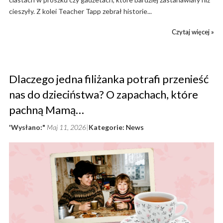
cieszyły. Z kolei Teacher Tapp zebrał historie...
Czytaj więcej »
Dlaczego jedna filiżanka potrafi przenieść
nas do dzieciństwa? O zapachach, które
pachną Mamą…
'Wysłano:"
Maj 11, 2026
Kategorie:
News