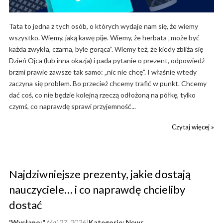
Tata to jedna z tych osób, o których wydaje nam się, że wiemy
wszystko. Wiemy, jaką kawę pije. Wiemy, że herbata „może być
każda zwykła, czarna, byle gorąca”. Wiemy też, że kiedy zbliża się
Dzień Ojca (lub inna okazja) i pada pytanie o prezent, odpowiedź
brzmi prawie zawsze tak samo: „nic nie chcę”. I właśnie wtedy
zaczyna się problem. Bo przecież chcemy trafić w punkt. Chcemy
dać coś, co nie będzie kolejną rzeczą odłożoną na półkę, tylko
czymś, co naprawdę sprawi przyjemność...
Czytaj więcej »
Najdziwniejsze prezenty, jakie dostają
nauczyciele… i co naprawdę chcieliby
dostać
'Wysłano:"
Maj 27, 2026
Kategorie:
News