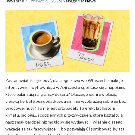
'Wysłano:"
Czerwiec 25, 2026
Kategorie:
News
Zastanawiałaś się kiedyś, dlaczego kawa we Włoszech smakuje
intensywnie i wytrawnie, a w Azji często spotkasz się z napojami,
które balansują na granicy deseru? Dlaczego jedni uwielbiają
cierpką herbatę bez dodatków, a inni nie wyobrażają sobie jej bez
owocowej nuty? To nie jest przypadek. To efekt lat historii,
klimatu, biologii… i codziennych przyzwyczajeń, które kształtują
nasz smak bardziej, niż mogłoby się wydawać. I właśnie dlatego
wakacje są tak fascynujące — bo pozwalają Ci spróbować świata