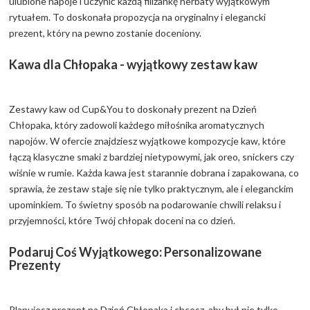
ulubione napoje i uczynić każdą filiżankę herbaty wyjątkowym
rytuałem. To doskonała propozycja na oryginalny i elegancki
prezent, który na pewno zostanie doceniony.
Kawa dla Chłopaka - wyjątkowy zestaw kaw
Zestawy kaw od Cup&You to doskonały prezent na Dzień
Chłopaka, który zadowoli każdego miłośnika aromatycznych
napojów. W ofercie znajdziesz wyjątkowe kompozycje kaw, które
łączą klasyczne smaki z bardziej nietypowymi, jak oreo, snickers czy
wiśnie w rumie. Każda kawa jest starannie dobrana i zapakowana, co
sprawia, że zestaw staje się nie tylko praktycznym, ale i eleganckim
upominkiem. To świetny sposób na podarowanie chwili relaksu i
przyjemności, które Twój chłopak doceni na co dzień.
Podaruj Coś Wyjątkowego: Personalizowane
Prezenty
Planujesz prezent na Dzień Chłopaka i chcesz, aby był nie tylko