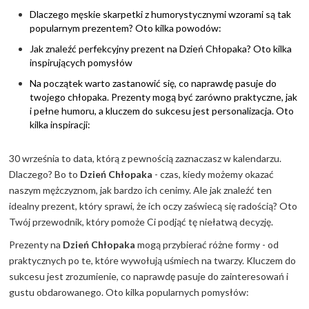
Dlaczego męskie skarpetki z humorystycznymi wzorami są tak
popularnym prezentem? Oto kilka powodów:
Jak znaleźć perfekcyjny prezent na Dzień Chłopaka? Oto kilka
inspirujących pomysłów
Na początek warto zastanowić się, co naprawdę pasuje do
twojego chłopaka. Prezenty mogą być zarówno praktyczne, jak
i pełne humoru, a kluczem do sukcesu jest personalizacja. Oto
kilka inspiracji:
30 września to data, którą z pewnością zaznaczasz w kalendarzu.
Dlaczego? Bo to
Dzień Chłopaka
- czas, kiedy możemy okazać
naszym mężczyznom, jak bardzo ich cenimy. Ale jak znaleźć ten
idealny prezent, który sprawi, że ich oczy zaświecą się radością? Oto
Twój przewodnik, który pomoże Ci podjąć tę niełatwą decyzję.
Prezenty na
Dzień Chłopaka
mogą przybierać różne formy - od
praktycznych po te, które wywołują uśmiech na twarzy. Kluczem do
sukcesu jest zrozumienie, co naprawdę pasuje do zainteresowań i
gustu obdarowanego. Oto kilka popularnych pomysłów: