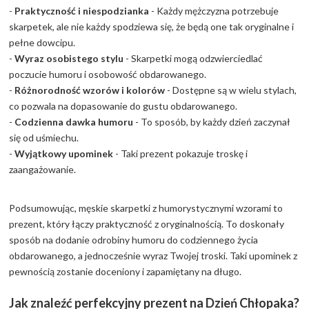
-
Praktyczność i niespodzianka
- Każdy mężczyzna potrzebuje
skarpetek, ale nie każdy spodziewa się, że będą one tak oryginalne i
pełne dowcipu.
-
Wyraz osobistego stylu
- Skarpetki mogą odzwierciedlać
poczucie humoru i osobowość obdarowanego.
-
Różnorodność wzorów i kolorów
- Dostępne są w wielu stylach,
co pozwala na dopasowanie do gustu obdarowanego.
-
Codzienna dawka humoru
- To sposób, by każdy dzień zaczynał
się od uśmiechu.
-
Wyjątkowy upominek
- Taki prezent pokazuje troskę i
zaangażowanie.
Podsumowując, męskie skarpetki z humorystycznymi wzorami to
prezent, który łączy praktyczność z oryginalnością. To doskonały
sposób na dodanie odrobiny humoru do codziennego życia
obdarowanego, a jednocześnie wyraz Twojej troski. Taki upominek z
pewnością zostanie doceniony i zapamiętany na długo.
Jak znaleźć perfekcyjny prezent na Dzień Chłopaka?