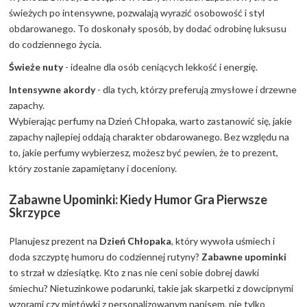
świeżych po intensywne, pozwalają wyrazić osobowość i styl
obdarowanego. To doskonały sposób, by dodać odrobinę luksusu
do codziennego życia.
Świeże nuty
- idealne dla osób ceniących lekkość i energię.
Intensywne akordy
- dla tych, którzy preferują zmysłowe i drzewne
zapachy.
Wybierając perfumy na Dzień Chłopaka, warto zastanowić się, jakie
zapachy najlepiej oddają charakter obdarowanego. Bez względu na
to, jakie perfumy wybierzesz, możesz być pewien, że to prezent,
który zostanie zapamiętany i doceniony.
Zabawne Upominki: Kiedy Humor Gra Pierwsze
Skrzypce
Planujesz prezent na
Dzień Chłopaka
, który wywoła uśmiech i
doda szczyptę humoru do codziennej rutyny?
Zabawne upominki
to strzał w dziesiątkę. Kto z nas nie ceni sobie dobrej dawki
śmiechu? Nietuzinkowe podarunki, takie jak skarpetki z dowcipnymi
wzorami czy miętówki z personalizowanym napisem, nie tylko