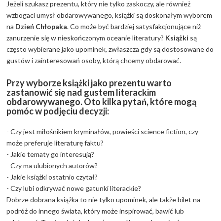
Jeżeli szukasz prezentu, który nie tylko zaskoczy, ale również
wzbogaci umysł obdarowywanego, książki są doskonałym wyborem
na
Dzień Chłopaka
. Co może być bardziej satysfakcjonujące niż
zanurzenie się w nieskończonym oceanie literatury?
Książki
są
często wybierane jako upominek, zwłaszcza gdy są dostosowane do
gustów i zainteresowań osoby, którą chcemy obdarować.
Przy wyborze książki jako prezentu warto
zastanowić się nad gustem literackim
obdarowywanego. Oto kilka pytań, które mogą
pomóc w podjęciu decyzji:
- Czy jest miłośnikiem kryminałów, powieści science fiction, czy
może preferuje literaturę faktu?
- Jakie tematy go interesują?
- Czy ma ulubionych autorów?
- Jakie książki ostatnio czytał?
- Czy lubi odkrywać nowe gatunki literackie?
Dobrze dobrana książka to nie tylko upominek, ale także bilet na
podróż do innego świata, który może inspirować, bawić lub