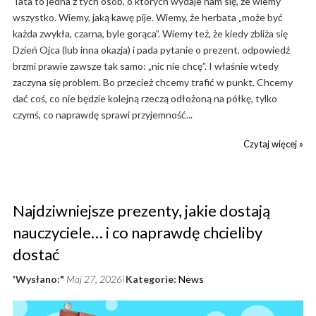
Tata to jedna z tych osób, o których wydaje nam się, że wiemy
wszystko. Wiemy, jaką kawę pije. Wiemy, że herbata „może być
każda zwykła, czarna, byle gorąca”. Wiemy też, że kiedy zbliża się
Dzień Ojca (lub inna okazja) i pada pytanie o prezent, odpowiedź
brzmi prawie zawsze tak samo: „nic nie chcę”. I właśnie wtedy
zaczyna się problem. Bo przecież chcemy trafić w punkt. Chcemy
dać coś, co nie będzie kolejną rzeczą odłożoną na półkę, tylko
czymś, co naprawdę sprawi przyjemność...
Czytaj więcej »
Najdziwniejsze prezenty, jakie dostają
nauczyciele… i co naprawdę chcieliby
dostać
'Wysłano:"
Maj 27, 2026
Kategorie:
News