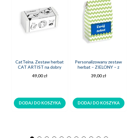
CatTeina. Zestaw herbat
Personalizowany zestaw
P
CAT ARTIST na dobry
herbat – ZIELONY – z
mrrruk
nadrukiem
P
49,00 zł
39,00 zł
DODAJ DO KOSZYKA
DODAJ DO KOSZYKA