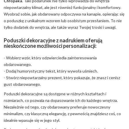
Chłopaka
. Taki podarunek nie tylko wprowadza do wnętrza
niepowtarzalny klimat, ale jest również funkcjonalny i komfortowy.
Wyobraź sobie, jak obdarowany odpoczywa na kanapie, opierając się
o poduszkę z unikalnym wzorem lub osobistym przesłaniem. To nie
tylko dodatek do wnętrza, ale także wyraz Twojej troski i uwagi.
Poduszki dekoracyjne z nadrukiem oferują
nieskończone możliwości personalizacji:
- Wybierz wzór, który odzwierciedla zainteresowania
obdarowanego.
- Dodaj humorystyczny tekst, który wywoła uśmiech.
- Stwórz niepowtarzalny prezent, który pokazuje, że znasz i cenisz
gust obdarowanego.
Poduszki dekoracyjne są dostępne w różnych kształtach i
rozmiarach, co pozwala na dopasowanie ich do każdego wnętrza.
Niezależnie od tego, czy obdarowany preferuje nowoczesny
minimalizm, czy klasyczną elegancję, z pewnością znajdziesz coś, co
idealnie wpasuje się w jego styl.