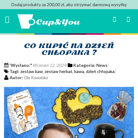
Dodaj produkty za 200,00 zł, aby otrzymać darmową wysyłkę
Search
Mój k
CO KUPIĆ NA DZIEŃ
CHŁOPAKA ?
'Wysłano:"
Wrzesień 12, 2024
Kategorie:
News
Tagi:
zestaw kaw
,
zestaw herbat
,
kawa
,
dzień chłopaka
Autor:
Ola Kowalska