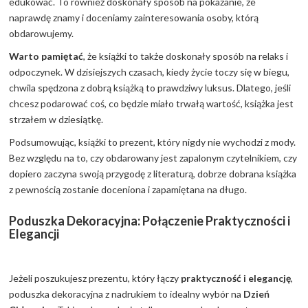
edukować. To również doskonały sposób na pokazanie, że
naprawdę znamy i doceniamy zainteresowania osoby, którą
obdarowujemy.
Warto pamiętać
, że książki to także doskonały sposób na relaks i
odpoczynek. W dzisiejszych czasach, kiedy życie toczy się w biegu,
chwila spędzona z dobrą książką to prawdziwy luksus. Dlatego, jeśli
chcesz podarować coś, co będzie miało trwałą wartość, książka jest
strzałem w dziesiątkę.
Podsumowując, książki to prezent, który nigdy nie wychodzi z mody.
Bez względu na to, czy obdarowany jest zapalonym czytelnikiem, czy
dopiero zaczyna swoją przygodę z literaturą, dobrze dobrana książka
z pewnością zostanie doceniona i zapamiętana na długo.
Poduszka Dekoracyjna: Połączenie Praktyczności i
Elegancji
Jeżeli poszukujesz prezentu, który łączy
praktyczność i elegancję
,
poduszka dekoracyjna z nadrukiem to idealny wybór na
Dzień