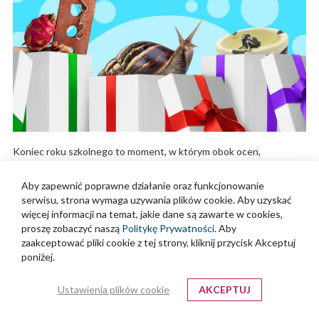
Koniec roku szkolnego to moment, w którym obok ocen,
świadectw i planów na wakacje pojawia się jeszcze jedno pytanie:
co podarować nauczycielowi, żeby było miło, z klasą i bez poczucia,
Aby zapewnić poprawne działanie oraz funkcjonowanie
serwisu, strona wymaga uzywania plików cookie. Aby uzyskać
że znów wybiera się coś „na szybko”? To właśnie wtedy zaczyna się
więcej informacji na temat, jakie dane są zawarte w cookies,
coroczna fala prezentowej kreatywności. I chociaż najczęściej stoi
proszę zobaczyć naszą
Politykę Prywatności
. Aby
za nią szczera wdzięczność, efekty bywają naprawdę zaskakujące.
zaakceptować pliki cookie z tej strony, kliknij przycisk Akceptuj
Zdarzały się naprawdę zaskakujące sytuacje — nauczyciele
poniżej.
wspominają o obrazach na prąd, namiotach turystycznych,
ciastach w proszku czy gadżetach, które bardziej zastanawiały niż
Ustawienia plików cookie
AKCEPTUJ
cieszyły. Z kolei Teacher Tapp zebrał historie...